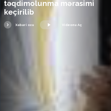
təqdimolunma mərasimi
keçirilib
Xəbəri oxu
Videonu Aç