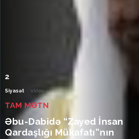
2
Siyasət
video
TAM MƏTN
Əbu-Dabidə “Zayed İnsan
Qardaşlığı Mükafatı”nın