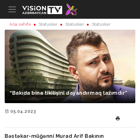
Ana səhifə
Statuskar
Statuskar
Statuskar
“Bakıda bina tikilişini dayandırmaq lazımdır”
05.04.2023
Bəstəkar-müğənni Murad Arif Bakının