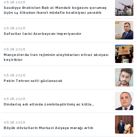
06.08.2026
Səudiyyə Ərəbistan Bab əl-Məndəb boğazını qorumaq
üçün 14 ölkədən ibarət müdafiə koalisiyası yaradıb
06.08.2026
Səfəvilər tarixi Azərbaycan imperiyasıdır
06.08.2026
Mançesterdə İran rejiminin əleyhdarları etiraz aksiyası
keçiriblər
06.08.2026
Pekin Tehran xətti güclənəcək
06.08.2026
Dindarlıq adı altında zombiləşdirilmiş ac kütlə…
06.08.2026
Böyük dövlətlərin Mərkəzi Asiyaya marağı artıb