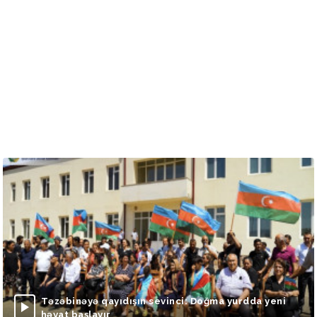
Təzəbinəyə qayıdışın sevinci: Doğma yurdda yeni
həyat başlayır