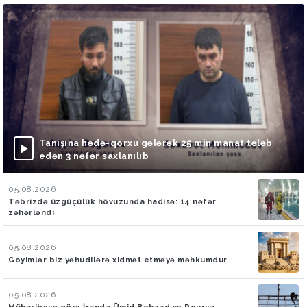
Tanışına hədə-qorxu gələrək 25 min manat tələb
edən 3 nəfər saxlanılıb
05.08.2026
Təbrizdə üzgüçülük hövuzunda hadisə: 14 nəfər
zəhərləndi
05.08.2026
Goyimlər biz yəhudilərə xidmət etməyə məhkumdur
05.08.2026