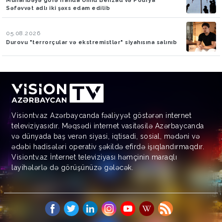
Müharibəyə görə İranda Ümid Behzad və Pourya
Səfəvvət adlı iki şəxs edam edilib
05.08.2026
Durovu "terrorçular və ekstremistlər" siyahısına salınıb
Visiontv.az Azərbaycanda fəaliyyət göstərən internet
televiziyasıdır. Məqsədi internet vasitəsilə Azərbaycanda
və dünyada baş verən siyasi, iqtisadi, sosial, mədəni və
ədəbi hadisələri operativ şəkildə efirdə işıqlandırmaqdır.
Visiontv.az İnternet televiziyası həmçinin maraqlı
layihələrlə də görüşünüzə gələcək.