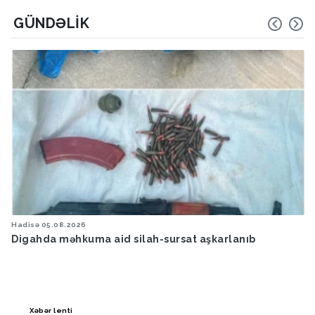
GÜNDƏLIK
Hadisə
05.08.2026
Digahda məhkuma aid silah-sursat aşkarlanıb
Xəbər lenti