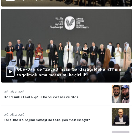
Əbu-Dabidə “Zayed İnsan Qardaşlığı Mükafatı”nın
təqdimolunma mərasimi keçirilib
06.08.2026
Dörd milli fəala 40 il həbs cəzası verildi
06.08.2026
Fars-molla rejimi savaşı Xəzərə çəkmək istəyir?