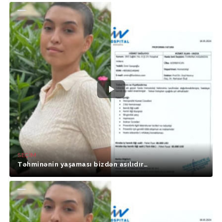
SEÇIM
Təhminənin yaşaması bizdən asılıdır…