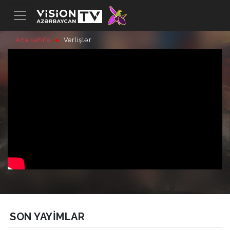
Ana səhifə
Verlişlər
SON YAYIMLAR