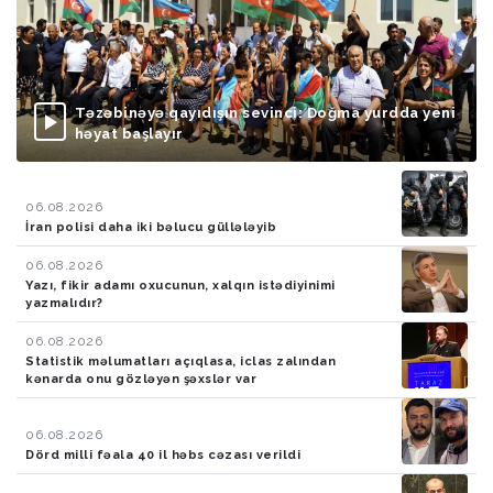
Təzəbinəyə qayıdışın sevinci: Doğma yurdda yeni
həyat başlayır
06.08.2026
İran polisi daha iki bəlucu güllələyib
06.08.2026
Yazı, fikir adamı oxucunun, xalqın istədiyinimi
yazmalıdır?
06.08.2026
Statistik məlumatları açıqlasa, iclas zalından
kənarda onu gözləyən şəxslər var
06.08.2026
Dörd milli fəala 40 il həbs cəzası verildi