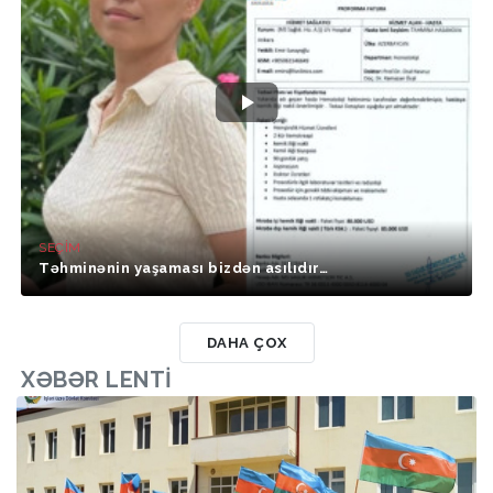
SEÇIM
Təhminənin yaşaması bizdən asılıdır…
DAHA ÇOX
XƏBƏR LENTI