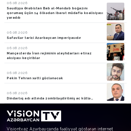
06.08.2026
Səudiyyə Ərəbistan Bab əl-Məndəb boğazını
qorumaq üçün 14 ölkədən ibarət müdafiə koalisiyası
yaradıb
06.08.2026
Səfəvilər tarixi Azərbaycan imperiyasıdır
06.08.2026
Mançesterdə İran rejiminin əleyhdarları etiraz
aksiyası keçiriblər
06.08.2026
Pekin Tehran xətti güclənəcək
06.08.2026
Dindarlıq adı altında zombiləşdirilmiş ac kütlə…
Visiontv.az Azərbaycanda fəaliyyət göstərən internet