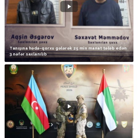
Tanışına hədə-qorxu gələrək 25 min manat tələb edən
3 nəfər saxlanılıb