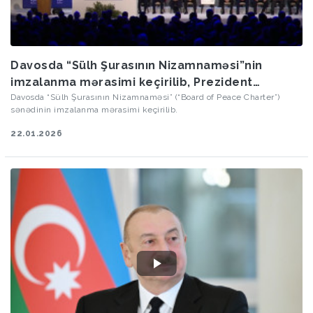
Davosda “Sülh Şurasının Nizamnaməsi”nin
imzalanma mərasimi keçirilib, Prezident
tədbirdə iştirak edib
Davosda “Sülh Şurasının Nizamnaməsi” (“Board of Peace Charter”)
sənədinin imzalanma mərasimi keçirilib.
22.01.2026