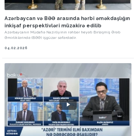
Azərbaycan və BƏƏ arasında hərbi əməkdaşlığın
inkişaf perspektivləri müzakirə edilib
Azərbaycanın Müdafiə Nazirliyinin rəhbər heyəti Birləşmiş Ərəb
Əmirliklərində (BƏƏ) işgüzar səfərdədir.
04.02.2026