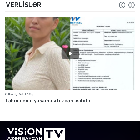
VERLIŞLƏR
Ölkə
17.06.2024
Təhminənin yaşaması bizdən asılıdır…