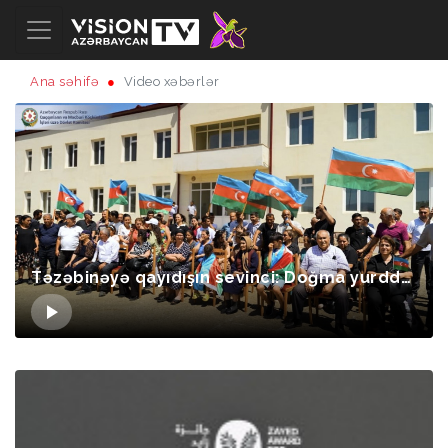
Ana səhifə
Video xəbərlər
Təzəbinəyə qayıdışın sevinci: Doğma yurdda
yeni həyat başlayır