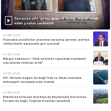
Tanışına hədə-qorxu gələrək 25 min manat tələb
edən 3 nəfər saxlanılıb
07.08.2026
Fransada sosialistlər arasında narazılıq yaranıb, partiya
rəhbərliyinin qarşısında şərt qoyulub
07.08.2026
Mikayıl Cabbarov: "Süni intellekt sayəsində karbamid
zavodunda istehsal artıb"
07.08.2026
KİV: Hörmüz boğazı ilə bağlı İran və Oman arasında
müvəqqəti razılaşma əldə olunub
07.08.2026
Bakıda keçiriləcək Azərbaycan Beynəlxalq İnvestisiya
Forumu ilə bağlı Təşkilat Komitəsi yaradılıb