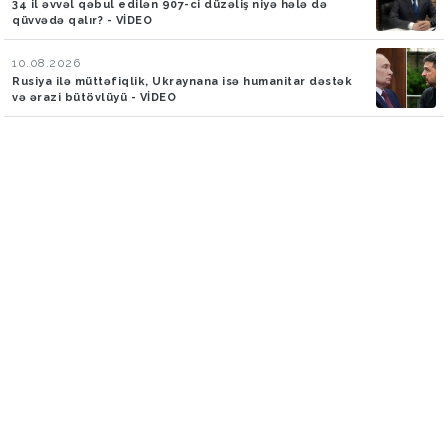
34 il əvvəl qəbul edilən 907-ci düzəliş niyə hələ də
qüvvədə qalır? - VİDEO
10.08.2026
Rusiya ilə müttəfiqlik, Ukraynana isə humanitar dəstək
və ərazi bütövlüyü - VİDEO