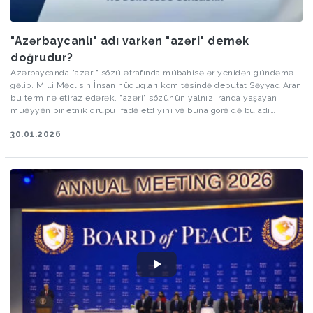
"Azərbaycanlı" adı varkən "azəri" demək
doğrudur?
Azərbaycanda "azəri" sözü ətrafında mübahisələr yenidən gündəmə
gəlib. Milli Məclisin İnsan hüquqları komitəsində deputat Səyyad Aran
bu terminə etiraz edərək, "azəri" sözünün yalnız İranda yaşayan
müəyyən bir etnik qrupu ifadə etdiyini və buna görə də bu adı
istifadə etməyin düzgün olmadığını vurğulayıb. O, "azəri" sözündən
30.01.2026
imtina edilərək, əvəzinə "azərbaycanlı" adının istifadə olunmasının
daha doğru olduğunu qeyd edib.