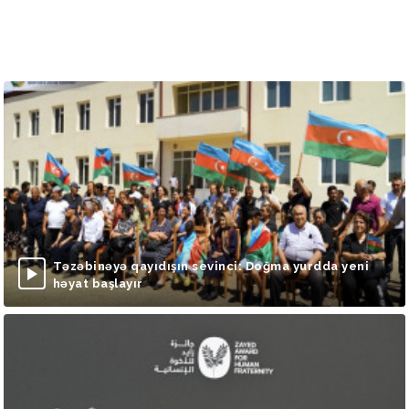
Təzəbinəyə qayıdışın sevinci: Doğma yurdda yeni
həyat başlayır