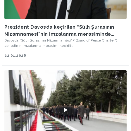
Prezident Davosda keçirilən “Sülh Şurasının
Nizamnaməsi”nin imzalanma mərasimində
iştirak edir - CANLI
Davosda “Sülh Şurasının Nizamnaməsi” (“Board of Peace Charter”)
sənədinin imzalanma mərasimi keçirilir.
22.01.2026