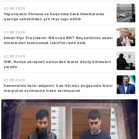
07.08.2026
Yaponiyanın Okinava və Kaqosima hava limanlarında
qasırğa səbəbindən 470 reys ləğv edilib
07.08.2026
Şimali Kipr Prezidenti: Nikosiya BMT Baş katibinin adanı
minalardan təmizləmək təklifini rədd edib
07.08.2026
ISW: Rusiya ukraynalı əsirlərdən ibarət döyüş bölmələri
yaradır
07.08.2026
Xameneinin hərbi müşaviri: İran Hörmüz boğazında ikinci
marşrutun açılmasına icazə verməyəcək