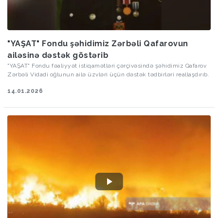
"YAŞAT" Fondu şəhidimiz Zərbəli Qafarovun
ailəsinə dəstək göstərib
"YAŞAT" Fondu fəaliyyət istiqamətləri çərçivəsində şəhidimiz Qafarov
Zərbəli Vidadi oğlunun ailə üzvləri üçün dəstək tədbirləri reallaşdırıb.
14.01.2026