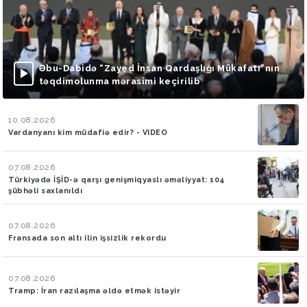
Əbu-Dabidə “Zayed İnsan Qardaşlığı Mükafatı”nın
təqdimolunma mərasimi keçirilib
10.08.2026
Vardanyanı kim müdafiə edir? - VIDEO
07.08.2026
Türkiyədə İŞİD-ə qarşı genişmiqyaslı əməliyyat: 104
şübhəli saxlanıldı
07.08.2026
Fransada son altı ilin işsizlik rekordu
07.08.2026
Tramp: İran razılaşma əldə etmək istəyir