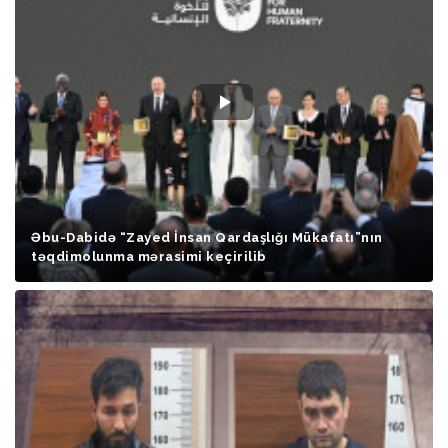
Əbu-Dabidə “Zayed İnsan Qardaşlığı Mükafatı”nın
təqdimolunma mərasimi keçirilib