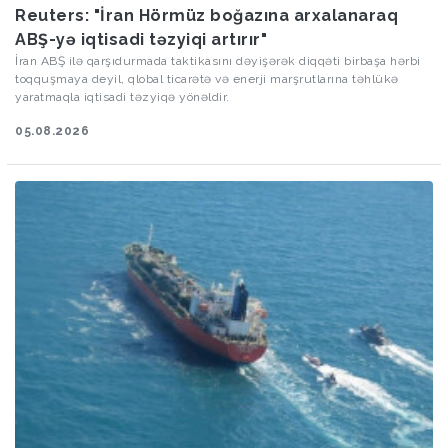
Reuters: "İran Hörmüz boğazına arxalanaraq
ABŞ-yə iqtisadi təzyiqi artırır"
İran ABŞ ilə qarşıdurmada taktikasını dəyişərək diqqəti birbaşa hərbi
toqquşmaya deyil, qlobal ticarətə və enerji marşrutlarına təhlükə
yaratmaqla iqtisadi təzyiqə yönəldir.
05.08.2026