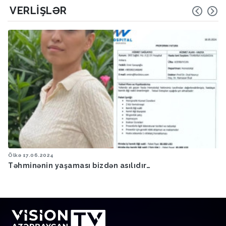
VERLIŞLƏR
Ölkə
17.06.2024
Təhminənin yaşaması bizdən asılıdır…