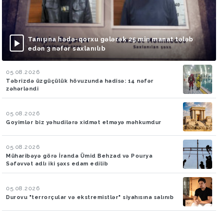
Tanışına hədə-qorxu gələrək 25 min manat tələb
edən 3 nəfər saxlanılıb
05.08.2026
Təbrizdə üzgüçülük hövuzunda hadisə: 14 nəfər
zəhərləndi
05.08.2026
Goyimlər biz yəhudilərə xidmət etməyə məhkumdur
05.08.2026
Müharibəyə görə İranda Ümid Behzad və Pourya
Səfəvvət adlı iki şəxs edam edilib
05.08.2026
Durovu "terrorçular və ekstremistlər" siyahısına salınıb