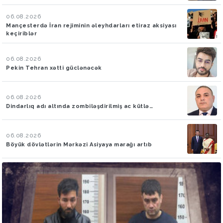
06.08.2026
Mançesterdə İran rejiminin əleyhdarları etiraz aksiyası
keçiriblər
06.08.2026
Pekin Tehran xətti güclənəcək
06.08.2026
Dindarlıq adı altında zombiləşdirilmiş ac kütlə…
06.08.2026
Böyük dövlətlərin Mərkəzi Asiyaya marağı artıb