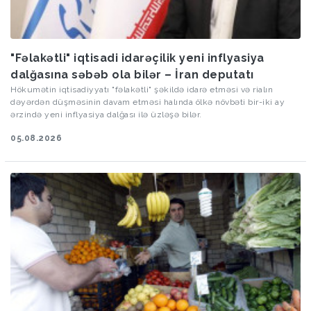
"Fəlakətli" iqtisadi idarəçilik yeni inflyasiya
dalğasına səbəb ola bilər – İran deputatı
Hökumətin iqtisadiyyatı "fəlakətli" şəkildə idarə etməsi və rialın
dəyərdən düşməsinin davam etməsi halında ölkə növbəti bir-iki ay
ərzində yeni inflyasiya dalğası ilə üzləşə bilər.
05.08.2026