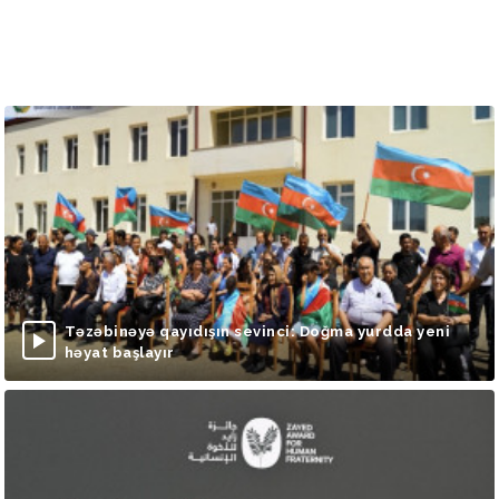
Təzəbinəyə qayıdışın sevinci: Doğma yurdda yeni
həyat başlayır