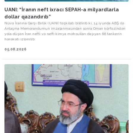
UANI: “İranın neft ixracı SEPAH-a milyardlarla
dollar qazandırıb”
Nüvə İranına Qarşı Birlik (UANI) təşkilatı bildirib ki, 14 iyunda ABŞ ilə
Anlaşma Memorandumun imzalanmasından sonra Oman körfəzindən
yola düşən İran nefti və neft-kimya məhsulları daşıyan 66 tankerin
hərəkəti izlənilib.
05.08.2026