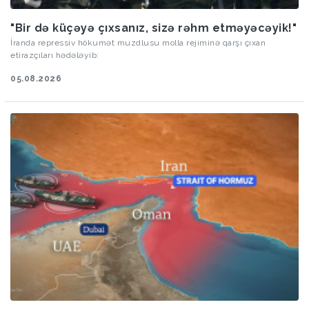
"Bir də küçəyə çıxsanız, sizə rəhm etməyəcəyik!"
İranda repressiv hökumət muzdlusu molla rejiminə qarşı çıxan
etirazçıları hədələyib:
05.08.2026