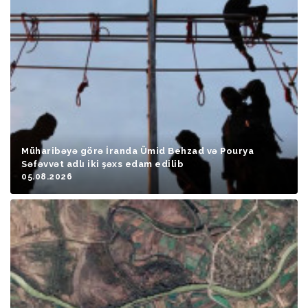
Müharibəyə görə İranda Ümid Behzad və Pourya
Səfəvvət adlı iki şəxs edam edilib
05.08.2026