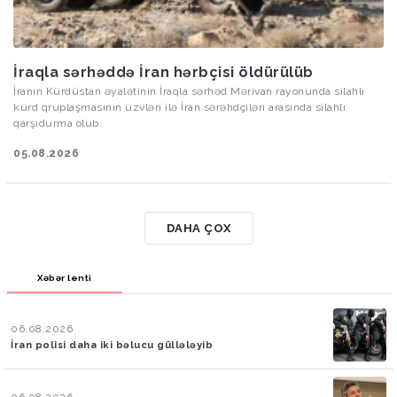
İraqla sərhəddə İran hərbçisi öldürülüb
İranın Kürdüstan əyalətinin İraqla sərhəd Mərivan rayonunda silahlı
kürd qruplaşmasının üzvləri ilə İran sərəhdçiləri arasında silahlı
qarşıdurma olub.
05.08.2026
DAHA ÇOX
Xəbər lenti
06.08.2026
İran polisi daha iki bəlucu güllələyib
06.08.2026