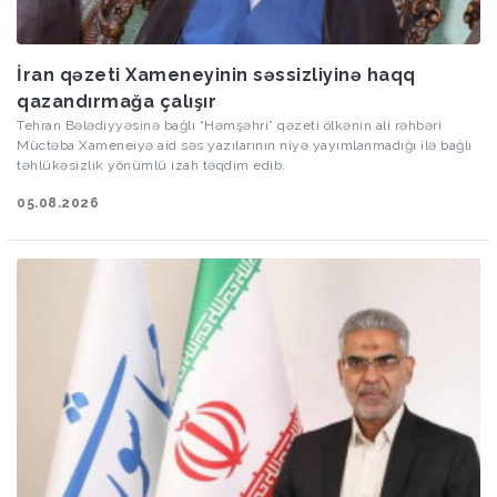
İran qəzeti Xameneyinin səssizliyinə haqq
qazandırmağa çalışır
Tehran Bələdiyyəsinə bağlı “Həmşəhri” qəzeti ölkənin ali rəhbəri
Müctəba Xameneiyə aid səs yazılarının niyə yayımlanmadığı ilə bağlı
təhlükəsizlik yönümlü izah təqdim edib.
05.08.2026