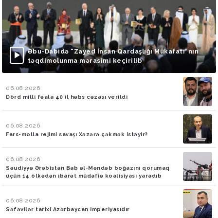
Əbu-Dabidə “Zayed İnsan Qardaşlığı Mükafatı”nın
təqdimolunma mərasimi keçirilib
06.08.2026
Dörd milli fəala 40 il həbs cəzası verildi
06.08.2026
Fars-molla rejimi savaşı Xəzərə çəkmək istəyir?
06.08.2026
Səudiyyə Ərəbistan Bab əl-Məndəb boğazını qorumaq
üçün 14 ölkədən ibarət müdafiə koalisiyası yaradıb
06.08.2026
Səfəvilər tarixi Azərbaycan imperiyasıdır