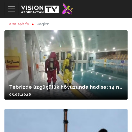
Ana səhifə
Region
Təbrizdə üzgüçülük hövuzunda hadisə: 14 nə
fər zəhərləndi
05.08.2026