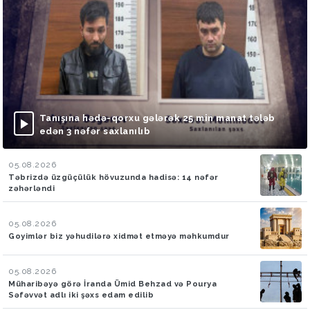
Tanışına hədə-qorxu gələrək 25 min manat tələb
edən 3 nəfər saxlanılıb
05.08.2026
Təbrizdə üzgüçülük hövuzunda hadisə: 14 nəfər
zəhərləndi
05.08.2026
Goyimlər biz yəhudilərə xidmət etməyə məhkumdur
05.08.2026
Müharibəyə görə İranda Ümid Behzad və Pourya
Səfəvvət adlı iki şəxs edam edilib