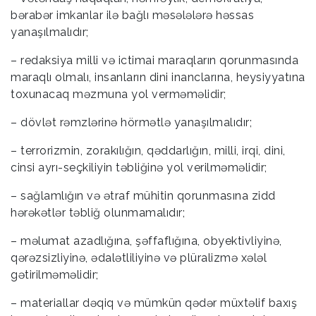
bərabər imkanlar ilə bağlı məsələlərə həssas
yanaşılmalıdır;
– redaksiya milli və ictimai maraqların qorunmasında
maraqlı olmalı, insanların dini inanclarına, heysiyyatına
toxunacaq məzmuna yol verməməlidir;
– dövlət rəmzlərinə hörmətlə yanaşılmalıdır;
– terrorizmin, zorakılığın, qəddarlığın, milli, irqi, dini,
cinsi ayrı-seçkiliyin təbliğinə yol verilməməlidir;
– sağlamlığın və ətraf mühitin qorunmasına zidd
hərəkətlər təbliğ olunmamalıdır;
– məlumat azadlığına, şəffaflığına, obyektivliyinə,
qərəzsizliyinə, ədalətliliyinə və plüralizmə xələl
gətirilməməlidir;
– materiallar dəqiq və mümkün qədər müxtəlif baxış