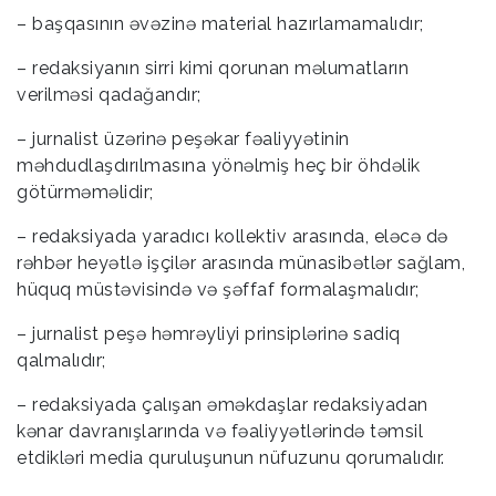
– başqasının əvəzinə material hazırlamamalıdır;
– redaksiyanın sirri kimi qorunan məlumatların
verilməsi qadağandır;
– jurnalist üzərinə peşəkar fəaliyyətinin
məhdudlaşdırılmasına yönəlmiş heç bir öhdəlik
götürməməlidir;
– redaksiyada yaradıcı kollektiv arasında, eləcə də
rəhbər heyətlə işçilər arasında münasibətlər sağlam,
hüquq müstəvisində və şəffaf formalaşmalıdır;
– jurnalist peşə həmrəyliyi prinsiplərinə sadiq
qalmalıdır;
– redaksiyada çalışan əməkdaşlar redaksiyadan
kənar davranışlarında və fəaliyyətlərində təmsil
etdikləri media quruluşunun nüfuzunu qorumalıdır.