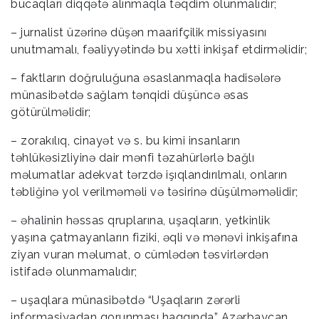
bucaqları diqqətə alınmaqla təqdim olunmalıdır;
– jurnalist üzərinə düşən maarifçilik missiyasını
unutmamalı, fəaliyyətində bu xətti inkişaf etdirməlidir;
– faktların doğruluğuna əsaslanmaqla hadisələrə
münasibətdə sağlam tənqidi düşüncə əsas
götürülməlidir;
– zorakılıq, cinayət və s. bu kimi insanların
təhlükəsizliyinə dair mənfi təzahürlərlə bağlı
məlumatlar adekvat tərzdə işıqlandırılmalı, onların
təbliğinə yol verilməməli və təsirinə düşülməməlidir;
– əhalinin həssas qruplarına, uşaqların, yetkinlik
yaşına çatmayanların fiziki, əqli və mənəvi inkişafına
ziyan vuran məlumat, o cümlədən təsvirlərdən
istifadə olunmamalıdır;
– uşaqlara münasibətdə “Uşaqların zərərli
informasiyadan qorunması haqqında” Azərbaycan