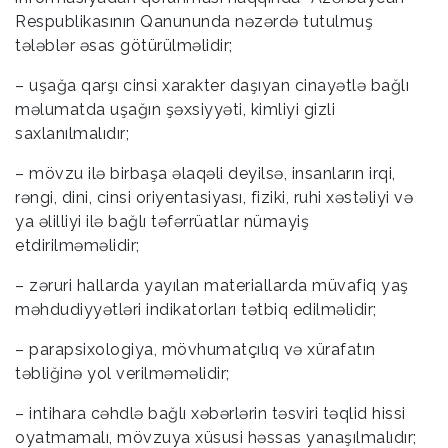
Respublikasının Qanununda nəzərdə tutulmuş
tələblər əsas götürülməlidir;
– uşağa qarşı cinsi xarakter daşıyan cinayətlə bağlı
məlumatda uşağın şəxsiyyəti, kimliyi gizli
saxlanılmalıdır;
– mövzu ilə birbaşa əlaqəli deyilsə, insanların irqi,
rəngi, dini, cinsi oriyentasiyası, fiziki, ruhi xəstəliyi və
ya əlilliyi ilə bağlı təfərrüatlar nümayiş
etdirilməməlidir;
– zəruri hallarda yayılan materiallarda müvafiq yaş
məhdudiyyətləri indikatorları tətbiq edilməlidir;
– parapsixologiya, mövhumatçılıq və xürafatın
təbliğinə yol verilməməlidir;
– intihara cəhdlə bağlı xəbərlərin təsviri təqlid hissi
oyatmamalı, mövzuya xüsusi həssas yanaşılmalıdır;