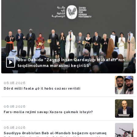
Əbu-Dabidə “Zayed İnsan Qardaşlığı Mükafatı”nın
təqdimolunma mərasimi keçirilib
06.08.2026
Dörd milli fəala 40 il həbs cəzası verildi
06.08.2026
Fars-molla rejimi savaşı Xəzərə çəkmək istəyir?
06.08.2026
Səudiyyə Ərəbistan Bab əl-Məndəb boğazını qorumaq