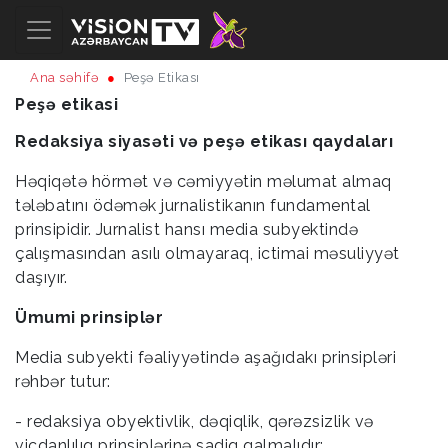
Ana səhifə
Peşə Etikası
Peşə etikasi
Redaksiya siyasəti və peşə etikası qaydaları
Həqiqətə hörmət və cəmiyyətin məlumat almaq
tələbatını ödəmək jurnalistikanın fundamental
prinsipidir. Jurnalist hansı media subyektində
çalışmasından asılı olmayaraq, ictimai məsuliyyət
daşıyır.
Ümumi prinsiplər
Media subyekti fəaliyyətində aşağıdakı prinsipləri
rəhbər tutur:
- redaksiya obyektivlik, dəqiqlik, qərəzsizlik və
vicdanlılıq prinsiplərinə sadiq qalmalıdır;