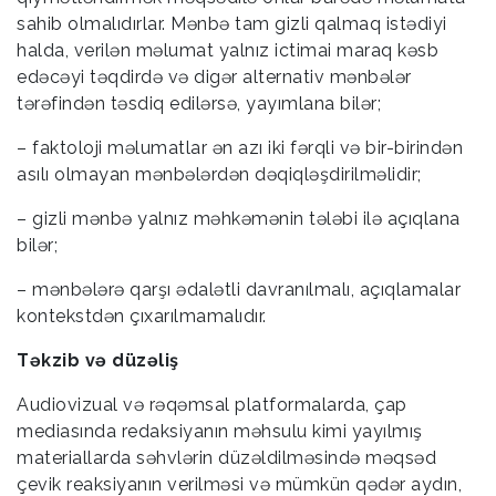
sahib olmalıdırlar. Mənbə tam gizli qalmaq istədiyi
halda, verilən məlumat yalnız ictimai maraq kəsb
edəcəyi təqdirdə və digər alternativ mənbələr
tərəfindən təsdiq edilərsə, yayımlana bilər;
– faktoloji məlumatlar ən azı iki fərqli və bir-birindən
asılı olmayan mənbələrdən dəqiqləşdirilməlidir;
– gizli mənbə yalnız məhkəmənin tələbi ilə açıqlana
bilər;
– mənbələrə qarşı ədalətli davranılmalı, açıqlamalar
kontekstdən çıxarılmamalıdır.
Təkzib və düzəliş
Audiovizual və rəqəmsal platformalarda, çap
mediasında redaksiyanın məhsulu kimi yayılmış
materiallarda səhvlərin düzəldilməsində məqsəd
çevik reaksiyanın verilməsi və mümkün qədər aydın,