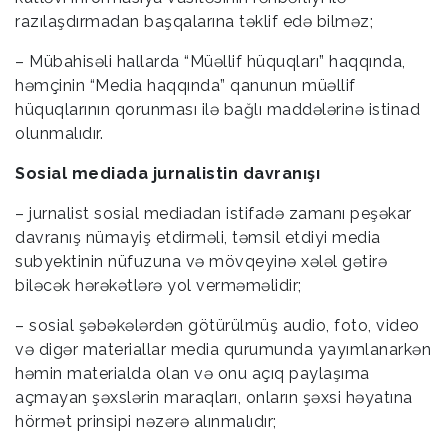
razılaşdırmadan başqalarına təklif edə bilməz;
– Mübahisəli hallarda “Müəllif hüquqları” haqqında,
həmçinin “Media haqqında” qanunun müəllif
hüquqlarının qorunması ilə bağlı maddələrinə istinad
olunmalıdır.
Sosial mediada jurnalistin davranışı
– jurnalist sosial mediadan istifadə zamanı peşəkar
davranış nümayiş etdirməli, təmsil etdiyi media
subyektinin nüfuzuna və mövqeyinə xələl gətirə
biləcək hərəkətlərə yol verməməlidir;
– sosial şəbəkələrdən götürülmüş audio, foto, video
və digər materiallar media qurumunda yayımlanarkən
həmin materialda olan və onu açıq paylaşıma
açmayan şəxslərin maraqları, onların şəxsi həyatına
hörmət prinsipi nəzərə alınmalıdır;