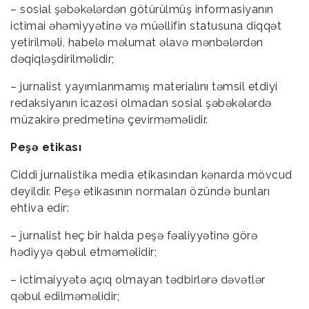
– sosial şəbəkələrdən götürülmüş informasiyanın
ictimai əhəmiyyətinə və müəllifin statusuna diqqət
yetirilməli, habelə məlumat əlavə mənbələrdən
dəqiqləşdirilməlidir;
– jurnalist yayımlanmamış materialını təmsil etdiyi
redaksiyanın icazəsi olmadan sosial şəbəkələrdə
müzakirə predmetinə çevirməməlidir.
Peşə etikası
Ciddi jurnalistika media etikasından kənarda mövcud
deyildir. Peşə etikasının normaları özündə bunları
ehtiva edir:
– jurnalist heç bir halda peşə fəaliyyətinə görə
hədiyyə qəbul etməməlidir;
– ictimaiyyətə açıq olmayan tədbirlərə dəvətlər
qəbul edilməməlidir;