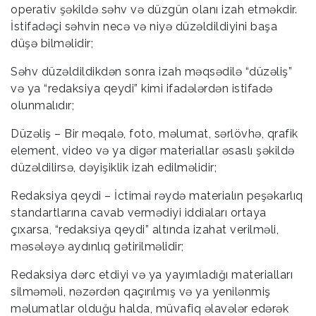
operativ şəkildə səhv və düzgün olanı izah etməkdir.
İstifadəçi səhvin necə və niyə düzəldildiyini başa
düşə bilməlidir;
Səhv düzəldildikdən sonra izah məqsədilə “düzəliş”
və ya “redaksiya qeydi” kimi ifadələrdən istifadə
olunmalıdır;
Düzəliş – Bir məqalə, foto, məlumat, sərlövhə, qrafik
element, video və ya digər materiallar əsaslı şəkildə
düzəldilirsə, dəyişiklik izah edilməlidir;
Redaksiya qeydi – İctimai rəydə materialın peşəkarlıq
standartlarına cavab vermədiyi iddiaları ortaya
çıxarsa, “redaksiya qeydi” altında izahat verilməli,
məsələyə aydınlıq gətirilməlidir;
Redaksiya dərc etdiyi və ya yayımladığı materialları
silməməli, nəzərdən qaçırılmış və ya yenilənmiş
məlumatlar olduğu halda, müvafiq əlavələr edərək