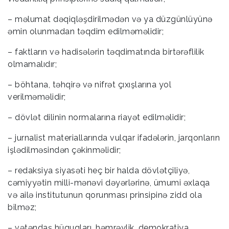
– məlumat dəqiqləşdirilmədən və ya düzgünlüyünə
əmin olunmadan təqdim edilməməlidir;
– faktların və hadisələrin təqdimatında birtərəflilik
olmamalıdır;
– böhtana, təhqirə və nifrət çıxışlarına yol
verilməməlidir;
– dövlət dilinin normalarına riayət edilməlidir;
– jurnalist materiallarında vulqar ifadələrin, jarqonların
işlədilməsindən çəkinməlidir;
– redaksiya siyasəti heç bir halda dövlətçiliyə,
cəmiyyətin milli-mənəvi dəyərlərinə, ümumi əxlaqa
və ailə institutunun qorunması prinsipinə zidd ola
bilməz;
– vətəndaş hüquqları, həmrəylik, demokratiya,