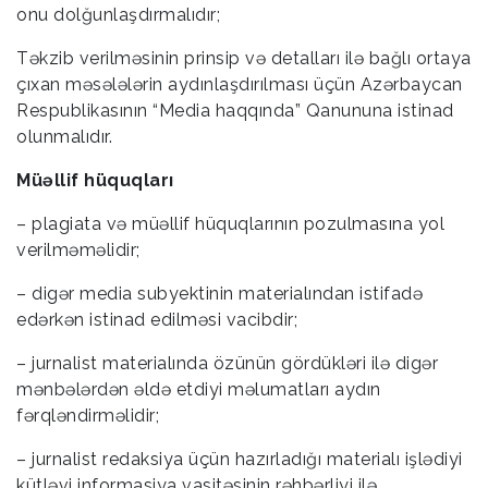
onu dolğunlaşdırmalıdır;
Təkzib verilməsinin prinsip və detalları ilə bağlı ortaya
çıxan məsələlərin aydınlaşdırılması üçün Azərbaycan
Respublikasının “Media haqqında” Qanununa istinad
olunmalıdır.
Müəllif hüquqları
– plagiata və müəllif hüquqlarının pozulmasına yol
verilməməlidir;
– digər media subyektinin materialından istifadə
edərkən istinad edilməsi vacibdir;
– jurnalist materialında özünün gördükləri ilə digər
mənbələrdən əldə etdiyi məlumatları aydın
fərqləndirməlidir;
– jurnalist redaksiya üçün hazırladığı materialı işlədiyi
kütləvi informasiya vasitəsinin rəhbərliyi ilə