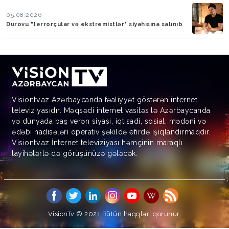
05.08.2026
Durovu "terrorçular və ekstremistlər" siyahısına salınıb
Visiontv.az Azərbaycanda fəaliyyət göstərən internet
televiziyasıdır. Məqsədi internet vasitəsilə Azərbaycanda
və dünyada baş verən siyasi, iqtisadi, sosial, mədəni və
ədəbi hadisələri operativ şəkildə efirdə işıqlandırmaqdır.
Visiontv.az İnternet televiziyası həmçinin maraqlı
layihələrlə də görüşünüzə gələcək.
VisionTv © 2021
Bütün haqqları qorunur.