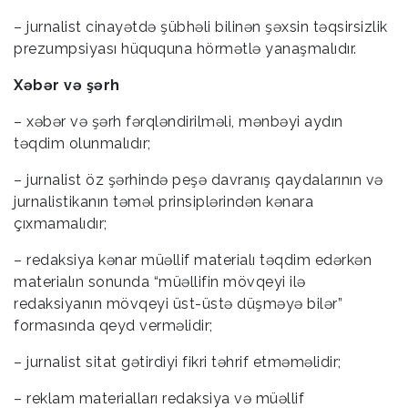
– jurnalist cinayətdə şübhəli bilinən şəxsin təqsirsizlik
prezumpsiyası hüququna hörmətlə yanaşmalıdır.
Xəbər və şərh
– xəbər və şərh fərqləndirilməli, mənbəyi aydın
təqdim olunmalıdır;
– jurnalist öz şərhində peşə davranış qaydalarının və
jurnalistikanın təməl prinsiplərindən kənara
çıxmamalıdır;
– redaksiya kənar müəllif materialı təqdim edərkən
materialın sonunda “müəllifin mövqeyi ilə
redaksiyanın mövqeyi üst-üstə düşməyə bilər”
formasında qeyd verməlidir;
– jurnalist sitat gətirdiyi fikri təhrif etməməlidir;
– reklam materialları redaksiya və müəllif