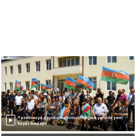
Təzəbinəyə qayıdışın sevinci: Doğma yurdda yeni
həyat başlayır