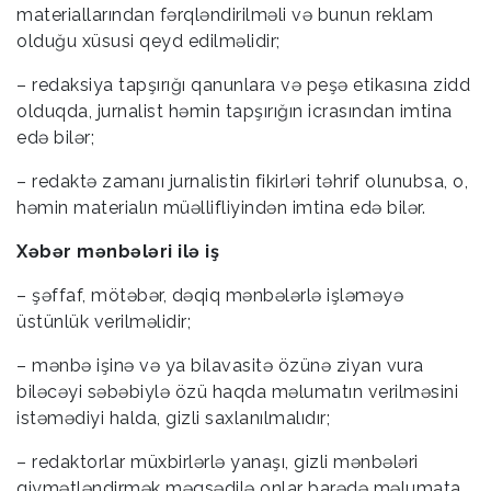
materiallarından fərqləndirilməli və bunun reklam
olduğu xüsusi qeyd edilməlidir;
– redaksiya tapşırığı qanunlara və peşə etikasına zidd
olduqda, jurnalist həmin tapşırığın icrasından imtina
edə bilər;
– redaktə zamanı jurnalistin fikirləri təhrif olunubsa, o,
həmin materialın müəllifliyindən imtina edə bilər.
Xəbər mənbələri ilə iş
– şəffaf, mötəbər, dəqiq mənbələrlə işləməyə
üstünlük verilməlidir;
– mənbə işinə və ya bilavasitə özünə ziyan vura
biləcəyi səbəbiylə özü haqda məlumatın verilməsini
istəmədiyi halda, gizli saxlanılmalıdır;
– redaktorlar müxbirlərlə yanaşı, gizli mənbələri
qiymətləndirmək məqsədilə onlar barədə məlumata