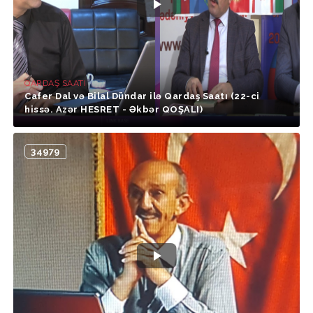
QARDAŞ SAATI
Cafer Dal və Bilal Dündar ilə Qardaş Saatı (22-ci
hissə. Azər HESRET - Əkbər QOŞALI)
34979