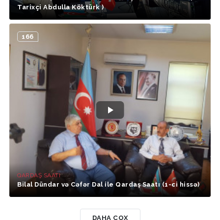
Tarixçi Abdulla Köktürk )
166
QARDAŞ SAATI
Bilal Dündar və Cəfər Dal ile Qardaş Saatı (1-ci hissə)
DAHA ÇOX