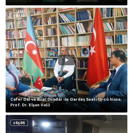
16770
QARDAŞ SAATI
Cafer Dal və Bilal Dündar ilə Qardaş Saatı (3-cü hissə,
Prof. Dr. Elşən Vəli)
16586