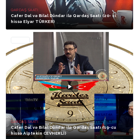
QARDAŞ SAATI
Cafer Dal və Bilal Dündar ilə Qardaş Saatı (20- ci
hissə Elyar TÜRKER)
34988
QARDAŞ SAATI
Cafer Dal və Bilal Dündar ilə Qardaş Saatı (19-cu
hissə Alptekin CEVHERLİ)