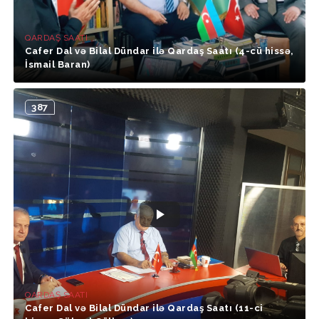
QARDAŞ SAATI
Cafer Dal və Bilal Dündar ilə Qardaş Saatı (4-cü hissə,
İsmail Baran)
387
QARDAŞ SAATI
Cafer Dal və Bilal Dündar ilə Qardaş Saatı (11-ci