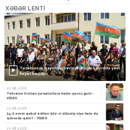
XƏBƏR LENTI
Təzəbinəyə qayıdışın sevinci: Doğma yurdda yeni
həyat başlayır
10.08.2026
Tehranın trolları jurnalistlərə hədə-qorxu gəlir -
VİDEO
10.08.2026
34 il əvvəl qəbul edilən 907-ci düzəliş niyə hələ də
qüvvədə qalır? - VİDEO
10.08.2026