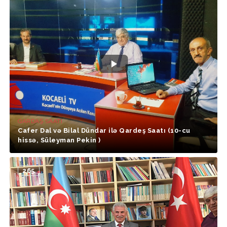
QARDAŞ SAATI
Cafer Dal və Bilal Dündar ilə Qardeş Saatı (10-cu
hissə, Süleyman Pekin )
265