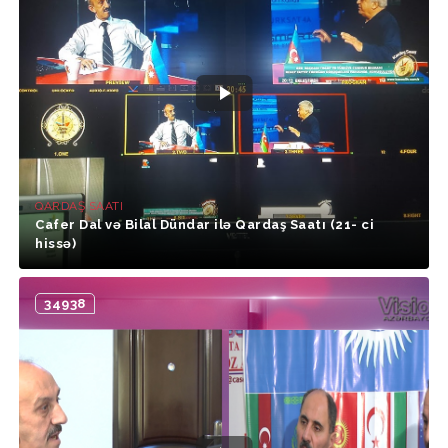
QARDAŞ SAATI
Cafer Dal və Bilal Dündar ilə Qardaş Saatı (21- ci
hissə)
34938