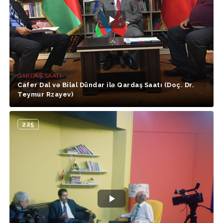
QARDAŞ SAATI
Cafer Dal və Bilal Dündar ilə Qardaş Saatı (Doç. Dr.
Teymur Rzayev)
225