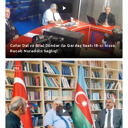
QARDAŞ SAATI
Cəfər Dal və Bilal Dündar ilə Qardaş Saatı (8-ci hissə,
Rəcəb Nurəddin Sağlıq)
361