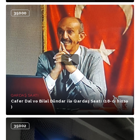
35000
QARDAŞ SAATI
Cafer Dal və Bilal Dündar ilə Qardaş Saatı (18-ci hissə
)
35002