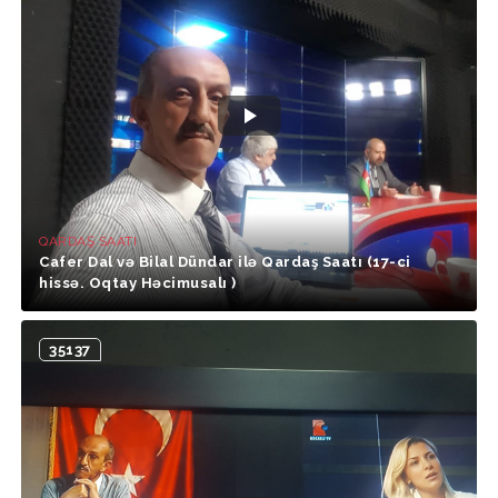
QARDAŞ SAATI
Cafer Dal və Bilal Dündar ilə Qardaş Saatı (17-ci
hissə. Oqtay Həcimusalı )
35137