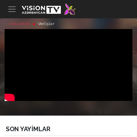
Ana səhifə
Verlişlər
SON YAYIMLAR