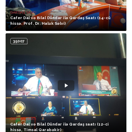
QARDAŞ SAATI
Cafer Dal və Bilal Dündar ilə Qardaş Saatı (14-cü
hissə. Prof. Dr. Haluk Səlvi)
35007
QARDAŞ SAATI
Cafer Dal və Bilal Dündar ilə Qardaş saatı (12-ci
hissə, Timsal Qarabəkir)