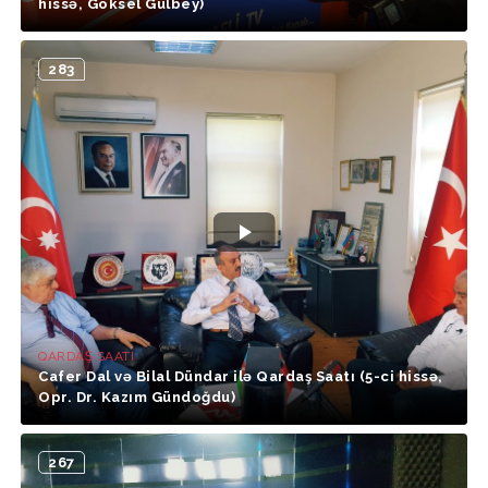
hissə, Göksel Gülbey)
283
QARDAŞ SAATI
Cafer Dal və Bilal Dündar ilə Qardaş Saatı (5-ci hissə,
Opr. Dr. Kazım Gündoğdu)
267