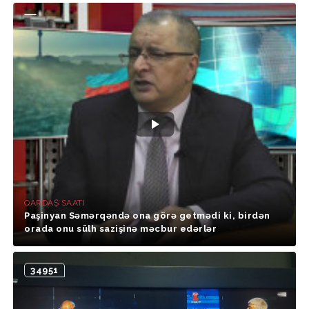
QARDAŞ SAATI
Paşinyan Səmərqəndə ona görə getmədi ki, birdən
orada onu sülh sazişinə məcbur edərlər
34951