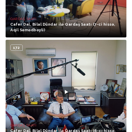
QARDAŞ SAATI
Cafer Dal, Bilal Dündar ilə Qardaş Saatı (7-ci hissə,
Aqil Səmədbəyli)
172
QARDAŞ SAATI
Cafer Dal, Bilal Dündar ilə Qardaş Saatı (6-cı hissə,