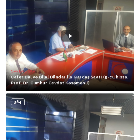
QARDAŞ SAATI
Cafer Dal və Bilal Dündar ilə Qardaş Saatı (9-cu hissə.
Prof. Dr. Cumhur Cevdət Kəsəmənli)
384