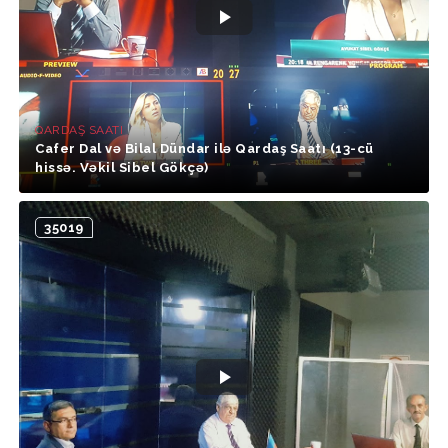
QARDAŞ SAATI
Cafer Dal və Bilal Dündar ilə Qardaş Saatı (13-cü
hissə. Vəkil Sibel Gökçə)
35019