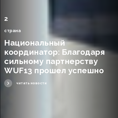
2
страна
Национальный
координатор: Благодаря
сильному партнерству
WUF13 прошел успешно
читать новости