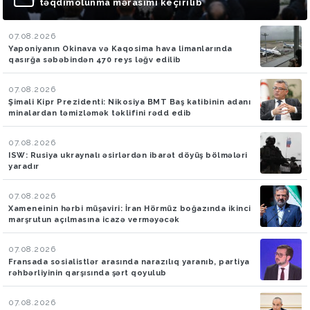
təqdimolunma mərasimi keçirilib
07.08.2026
Yaponiyanın Okinava və Kaqosima hava limanlarında
qasırğa səbəbindən 470 reys ləğv edilib
07.08.2026
Şimali Kipr Prezidenti: Nikosiya BMT Baş katibinin adanı
minalardan təmizləmək təklifini rədd edib
07.08.2026
ISW: Rusiya ukraynalı əsirlərdən ibarət döyüş bölmələri
yaradır
07.08.2026
Xameneinin hərbi müşaviri: İran Hörmüz boğazında ikinci
marşrutun açılmasına icazə verməyəcək
07.08.2026
Fransada sosialistlər arasında narazılıq yaranıb, partiya
rəhbərliyinin qarşısında şərt qoyulub
07.08.2026