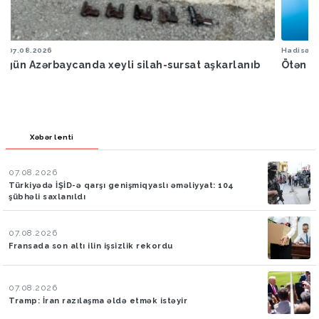
Hadisə
07.08.2026
Ötən ay 13 stomatoloq məsuliyyətə cəlb edilib
Xəbər lenti
07.08.2026
Türkiyədə İŞİD-ə qarşı genişmiqyaslı əməliyyat: 104
şübhəli saxlanıldı
07.08.2026
Fransada son altı ilin işsizlik rekordu
07.08.2026
Tramp: İran razılaşma əldə etmək istəyir