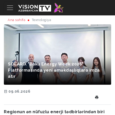
Ana səhifə
Texnologiya
SOLARIX "Baku Energy Week 2026"
Platformasında yeni əməkdaşlıqlara imza
atır
09.06.2026
Regionun ən nüfuzlu enerji tədbirlərindən biri