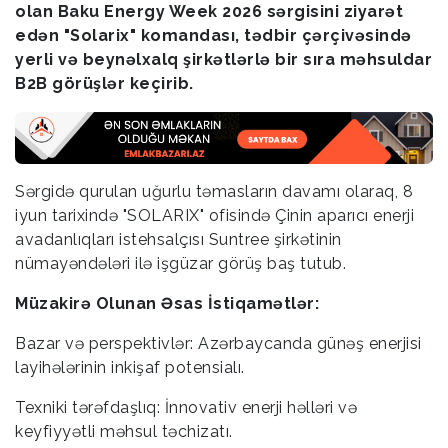
olan Baku Energy Week 2026 sərgisini ziyarət
edən "Solarix" komandası, tədbir çərçivəsində
yerli və beynəlxalq şirkətlərlə bir sıra məhsuldar
B2B görüşlər keçirib.
Sərgidə qurulan uğurlu təmasların davamı olaraq, 8
iyun tarixində "SOLARIX" ofisində Çinin aparıcı enerji
avadanlıqları istehsalçısı Suntree şirkətinin
nümayəndələri ilə işgüzar görüş baş tutub.
Müzakirə Olunan Əsas İstiqamətlər:
Bazar və perspektivlər: Azərbaycanda günəş enerjisi
layihələrinin inkişaf potensialı.
Texniki tərəfdaşlıq: İnnovativ enerji həlləri və
keyfiyyətli məhsul təchizatı.