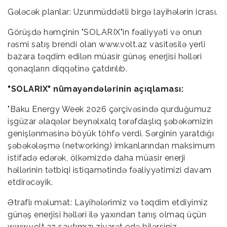
Gələcək planlar: Uzunmüddətli birgə layihələrin icrası.
Görüşdə həmçinin "SOLARIX"in fəaliyyəti və onun
rəsmi satış brendi olan www.volt.az vasitəsilə yerli
bazara təqdim edilən müasir günəş enerjisi həlləri
qonaqların diqqətinə çatdırılıb.
"SOLARIX" nümayəndələrinin açıqlaması:
"Baku Energy Week 2026 çərçivəsində qurduğumuz
işgüzar əlaqələr beynəlxalq tərəfdaşlıq şəbəkəmizin
genişlənməsinə böyük töhfə verdi. Sərginin yaratdığı
şəbəkələşmə (networking) imkanlarından maksimum
istifadə edərək, ölkəmizdə daha müasir enerji
həllərinin tətbiqi istiqamətində fəaliyyətimizi davam
etdirəcəyik.
Ətraflı məlumat: Layihələrimiz və təqdim etdiyimiz
günəş enerjisi həlləri ilə yaxından tanış olmaq üçün
www.volt.az saytımızı ziyarət edə bilərsiniz.