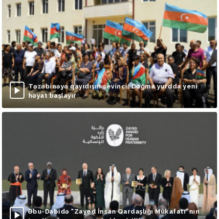
Təzəbinəyə qayıdışın sevinci: Doğma yurdda yeni
həyat başlayır
Əbu-Dabidə “Zayed İnsan Qardaşlığı Mükafatı”nın