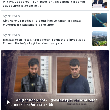
Mikayıl Cabbarov: "Süni intellekt sayəsində karbamid
zavodunda istehsal artıb"
07.08.2026
KİV: Hörmüz boğazı ilə bağlı İran və Oman arasında
müvəqqəti razılaşma əldə olunub
07.08.2026
Bakıda keçiriləcək Azərbaycan Beynəlxalq İnvestisiya
Forumu ilə bağlı Təşkilat Komitəsi yaradılıb
Tanışına hədə-qorxu gələrək 25 min manat tələb
edən 3 nəfər saxlanılıb