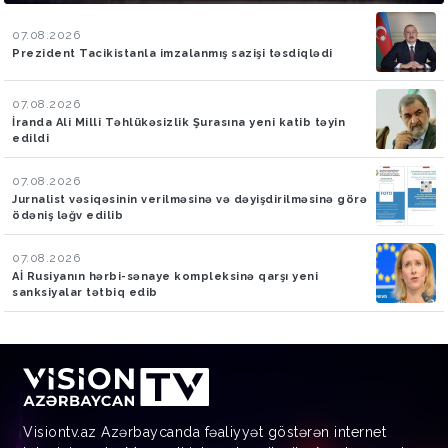
07.08.2026
Prezident Tacikistanla imzalanmış sazişi təsdiqlədi
07.08.2026
İranda Ali Milli Təhlükəsizlik Şurasına yeni katib təyin
edildi
07.08.2026
Jurnalist vəsiqəsinin verilməsinə və dəyişdirilməsinə görə
ödəniş ləğv edilib
07.08.2026
Aİ Rusiyanın hərbi-sənaye kompleksinə qarşı yeni
sanksiyalar tətbiq edib
Visiontv.az Azərbaycanda fəaliyyət göstərən internet