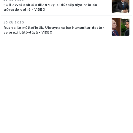
34 il əvvəl qəbul edilən 907-ci düzəliş niyə hələ də
qüvvədə qalır? - VİDEO
10.08.2026
Rusiya ilə müttəfiqlik, Ukraynana isə humanitar dəstək
və ərazi bütövlüyü - VİDEO