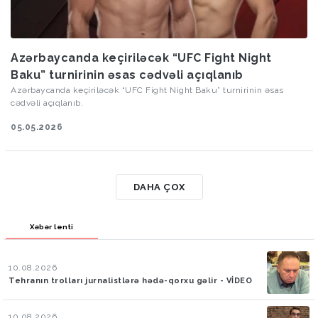
Azərbaycanda keçiriləcək “UFC Fight Night
Baku” turnirinin əsas cədvəli açıqlanıb
Azərbaycanda keçiriləcək “UFC Fight Night Baku” turnirinin əsas
cədvəli açıqlanıb.
05.05.2026
DAHA ÇOX
Xəbər lenti
10.08.2026
Tehranın trolları jurnalistlərə hədə-qorxu gəlir - VİDEO
10.08.2026