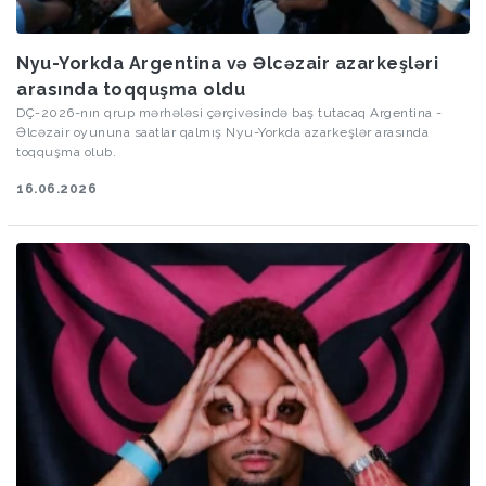
Nyu-Yorkda Argentina və Əlcəzair azarkeşləri
arasında toqquşma oldu
DÇ-2026-nın qrup mərhələsi çərçivəsində baş tutacaq Argentina -
Əlcəzair oyununa saatlar qalmış Nyu-Yorkda azarkeşlər arasında
toqquşma olub.
16.06.2026