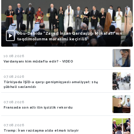
Əbu-Dabidə “Zayed İnsan Qardaşlığı Mükafatı”nın
təqdimolunma mərasimi keçirilib
10.08.2026
Vardanyanı kim müdafiə edir? - VIDEO
07.08.2026
Türkiyədə İŞİD-ə qarşı genişmiqyaslı əməliyyat: 104
şübhəli saxlanıldı
07.08.2026
Fransada son altı ilin işsizlik rekordu
07.08.2026
Tramp: İran razılaşma əldə etmək istəyir