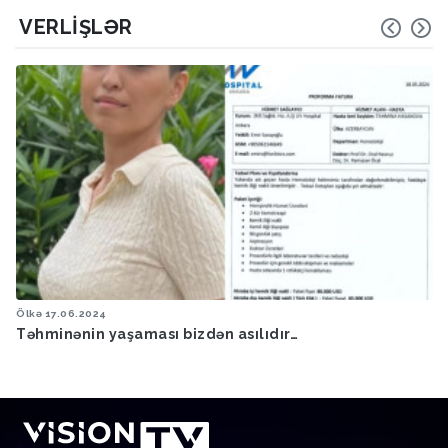
VERLIŞLƏR
Ölkə
17.06.2024
Təhminənin yaşaması bizdən asılıdır…