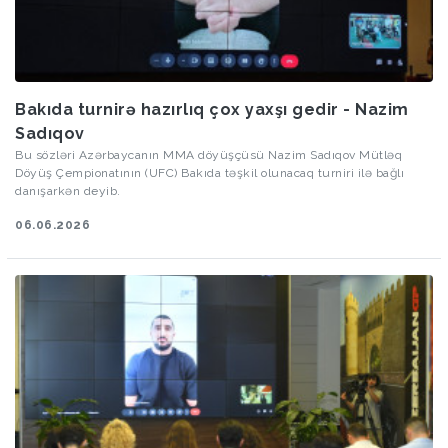
Bakıda turnirə hazırlıq çox yaxşı gedir - Nazim
Sadıqov
Bu sözləri Azərbaycanın MMA döyüşçüsü Nazim Sadıqov Mütləq
Döyüş Çempionatının (UFC) Bakıda təşkil olunacaq turniri ilə bağlı
danışarkən deyib.
06.06.2026