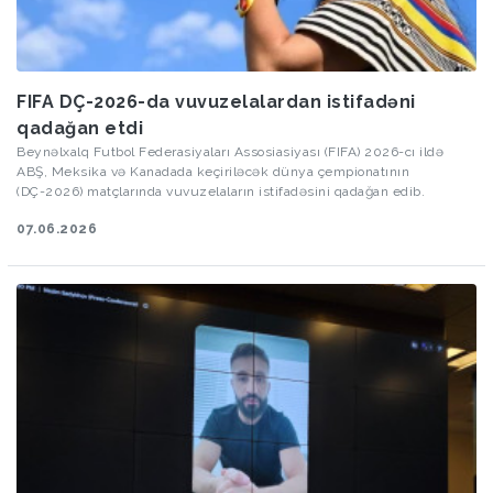
FIFA DÇ-2026-da vuvuzelalardan istifadəni
qadağan etdi
Beynəlxalq Futbol Federasiyaları Assosiasiyası (FIFA) 2026-cı ildə
ABŞ, Meksika və Kanadada keçiriləcək dünya çempionatının
(DÇ-2026) matçlarında vuvuzelaların istifadəsini qadağan edib.
07.06.2026