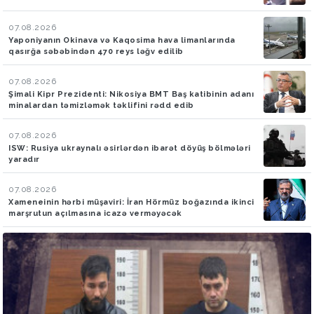
07.08.2026
Yaponiyanın Okinava və Kaqosima hava limanlarında
qasırğa səbəbindən 470 reys ləğv edilib
07.08.2026
Şimali Kipr Prezidenti: Nikosiya BMT Baş katibinin adanı
minalardan təmizləmək təklifini rədd edib
07.08.2026
ISW: Rusiya ukraynalı əsirlərdən ibarət döyüş bölmələri
yaradır
07.08.2026
Xameneinin hərbi müşaviri: İran Hörmüz boğazında ikinci
marşrutun açılmasına icazə verməyəcək