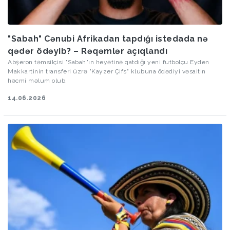
"Sabah" Cənubi Afrikadan tapdığı istedada nə
qədər ödəyib? – Rəqəmlər açıqlandı
Abşeron təmsilçisi "Sabah"ın heyətinə qatdığı yeni futbolçu Eyden
Makkartinin transferi üzrə "Kayzer Çifs" klubuna ödədiyi vəsaitin
həcmi məlum olub.
14.06.2026