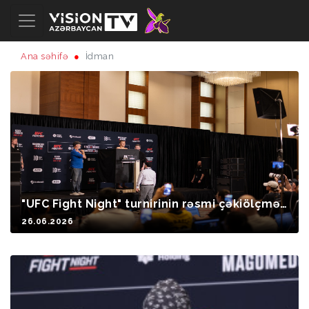
Ana səhifə
İdman
"UFC Fight Night" turnirinin rəsmi çəkiölçmə
mərasimi keçirilib
26.06.2026