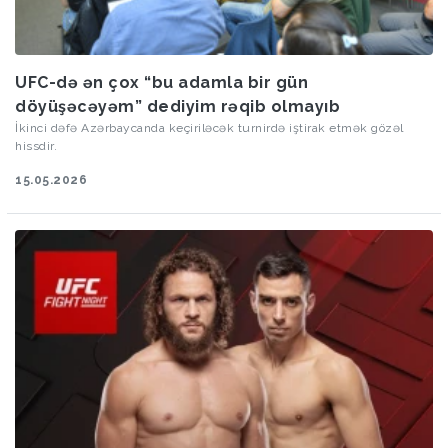
UFC-də ən çox “bu adamla bir gün
döyüşəcəyəm” dediyim rəqib olmayıb
İkinci dəfə Azərbaycanda keçiriləcək turnirdə iştirak etmək gözəl
hissdir.
15.05.2026