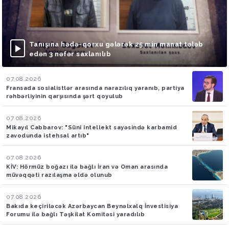
Tanışına hədə-qorxu gələrək 25 min manat tələb
edən 3 nəfər saxlanılıb
07.08.2026
Fransada sosialistlər arasında narazılıq yaranıb, partiya
rəhbərliyinin qarşısında şərt qoyulub
07.08.2026
Mikayıl Cabbarov: "Süni intellekt sayəsində karbamid
zavodunda istehsal artıb"
07.08.2026
KİV: Hörmüz boğazı ilə bağlı İran və Oman arasında
müvəqqəti razılaşma əldə olunub
07.08.2026
Bakıda keçiriləcək Azərbaycan Beynəlxalq İnvestisiya
Forumu ilə bağlı Təşkilat Komitəsi yaradılıb