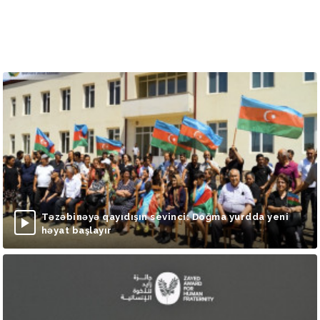
Təzəbinəyə qayıdışın sevinci: Doğma yurdda yeni
həyat başlayır