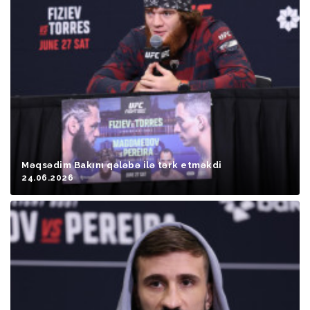
Məqsədim Bakını qələbə ilə tərk etməkdi
24.06.2026