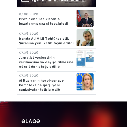
25 min manat tələb edən 3
nəfər saxlanılıb
07.08.2026
Prezident Tacikistanla
imzalanmış sazişi təsdiqlədi
07.08.2026
İranda Ali Milli Təhlükəsizlik
Şurasına yeni katib təyin edildi
07.08.2026
Jurnalist vəsiqəsinin
verilməsinə və dəyişdirilməsinə
görə ödəniş ləğv edilib
07.08.2026
Aİ Rusiyanın hərbi-sənaye
kompleksinə qarşı yeni
sanksiyalar tətbiq edib
ƏLAQƏ