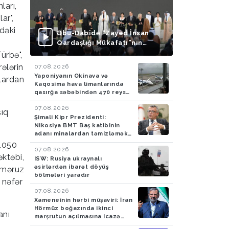
ları,
ar",
dəki
Əbu-Dabidə “Zayed İnsan
Qardaşlığı Mükafatı”nın
təqdimolunma mərasimi
ürbə",
keçirilib
rələrin
07.08.2026
Yaponiyanın Okinava və
nlardan
Kaqosima hava limanlarında
qasırğa səbəbindən 470 reys
ləğv edilib
07.08.2026
şıq
Şimali Kipr Prezidenti:
Nikosiya BMT Baş katibinin
adanı minalardan təmizləmək
təklifini rədd edib
 1050
07.08.2026
əktəbi,
ISW: Rusiya ukraynalı
əsirlərdən ibarət döyüş
a məruz
bölmələri yaradır
 nəfər
07.08.2026
Xameneinin hərbi müşaviri: İran
Hörmüz boğazında ikinci
anı
marşrutun açılmasına icazə
verməyəcək