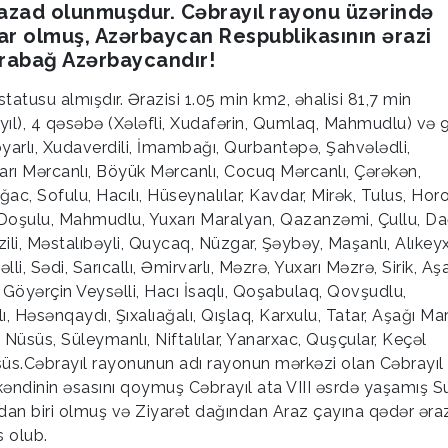
azad olunmuşdur. Cəbrayıl rayonu üzərində
ar olmuş, Azərbaycan Respublikasının ərazi
rabağ Azərbaycandır!
tatusu almışdır. Ərazisi 1.05 min km2, əhalisi 81,7 min
ayıl), 4 qəsəbə (Xələfli, Xudafərin, Qumlaq, Mahmudlu) və 
byarlı, Xudaverdili, İmambağı, Qurbantəpə, Şahvələdli,
xarı Mərcanlı, Böyük Mərcanlı, Cocuq Mərcanlı, Çərəkən,
ac, Sofulu, Hacılı, Hüseynalılar, Kavdar, Mirək, Tulus, Horo
, Doşulu, Mahmudlu, Yuxarı Maralyan, Qazanzəmi, Çullu, D
li, Məstalıbəyli, Quycaq, Nüzgar, Şəybəy, Maşanlı, Alıkeyx
lli, Sədi, Sarıcallı, Əmirvarlı, Məzrə, Yuxarı Məzrə, Sirik, Aş
, Göyərçin Veysəlli, Hacı İsaqlı, Qoşabulaq, Qovşudlu,
lı, Həsənqaydı, Şıxalıağalı, Qışlaq, Karxulu, Tatar, Aşağı Ma
 Nüsüs, Süleymanlı, Niftalılar, Yanarxac, Quşçular, Keçəl
üsüs.Cəbrayıl rayonunun adı rayonun mərkəzi olan Cəbrayıl
kəndinin əsasını qoymuş Cəbrayıl ata VIII əsrdə yaşamış S
an biri olmuş və Ziyarət dağından Araz çayına qədər əraz
 olub.