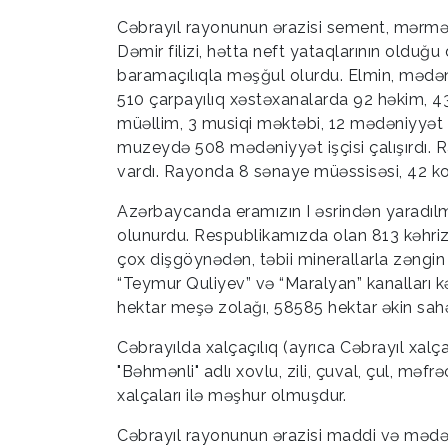
Cəbrayıl rayonunun ərazisi sement, mərmər, m
Dəmir filizi, hətta neft yataqlarının olduğ
baramaçılıqla məşğul olurdu. Elmin, mədən
510 çarpayılıq xəstəxanalarda 92 həkim, 43
müəllim, 3 musiqi məktəbi, 12 mədəniyyət e
muzeydə 508 mədəniyyət işçisi çalışırdı.
vardı. Rayonda 8 sənaye müəssisəsi, 42 kolx
Azərbaycanda eramızın I əsrindən yaradılm
olunurdu. Respublikamızda olan 813 kəhri
çox dişgöynədən, təbii minerallarla zəngin 
“Teymur Quliyev” və “Maralyan” kanalları kə
hektar meşə zolağı, 58585 hektar əkin sahəs
Cəbrayılda xalçaçılıq (ayrıca Cəbrayıl xalça
"Bəhmənli" adlı xovlu, zili, çuval, çul, məfr
xalçaları ilə məşhur olmuşdur.
Cəbrayıl rayonunun ərazisi maddi və mədən