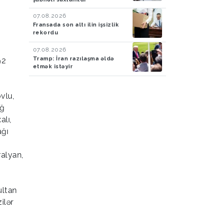
07.08.2026
Fransada son altı ilin işsizlik
rekordu
07.08.2026
Tramp: İran razılaşma əldə
92
etmək istəyir
vlu,
ağ
alı,
ağı
ralyan,
ultan
ilər