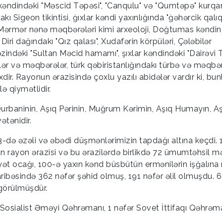
 kəndindəki "Məscid Təpəsi", "Canqulu" və "Qumtəpə" kurqan
ı Sigeon tikintisi, ġıxlar kəndi yaxınlığında "ġəhərcik qalıql
, Mərmər nənə məqbərələri kimi arxeoloji, Doğtumas kəndin
Diri dağındakı "Qız qalası", Xudafərin körpüləri, Çələbilər
ndəki "Sultan Məcid hamamı", şıxlar kəndindəki "Dairəvi T
ələr və məqbərələr, türk qəbiristanlığındakı türbə və məqbə
ixdir. Rayonun ərazisində çoxlu yazılı abidələr vardır ki, bu
ə qiymətlidir.
 Qurbaninin, Aşıq Pərinin, Muğrum Kərimin, Aşıq Humayın, A
ətənidir.
3-də əzəli və əbədi düşmənlərimizin tapdağı altına keçdi.
n rayon ərazisi və bu ərazilərdə birlikdə 72 ümumtəhsil m
yət ocağı, 100-ə yaxın kənd büsbütün ermənilərin işğalın
ribəsində 362 nəfər şəhid olmuş, 191 nəfər əlil olmuşdu. 6
görülmüşdür.
Sosialist Əməyi Qəhrəmanı, 1 nəfər Sovet İttifaqı Qəhrəm