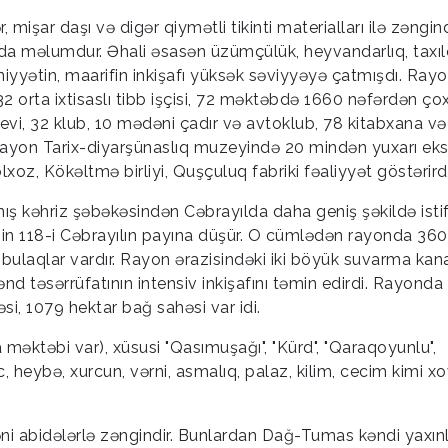
işar daşı və digər qiymətli tikinti materialları ilə zəngind
u da məlumdur. Əhali əsasən üzümçülük, heyvandarlıq, taxılç
iyyətin, maarifin inkişafı yüksək səviyyəyə çatmışdı. Ray
2 orta ixtisaslı tibb işçisi, 72 məktəbdə 1660 nəfərdən ço
vi, 32 klub, 10 mədəni çadır və avtoklub, 78 kitabxana və
 Rayon Tarix-diyarşünaslıq muzeyində 20 mindən yuxarı ek
oz, Kökəltmə birliyi, Quşçuluq fabriki fəaliyyət göstərirdi
ış kəhriz şəbəkəsindən Cəbrayılda daha geniş şəkildə isti
zin 118-i Cəbrayılın payına düşür. O cümlədən rayonda 36
bulaqlar vardır. Rayon ərazisindəki iki böyük suvarma kana
nd təsərrüfatının intensiv inkişafını təmin edirdi. Rayond
i, 1079 hektar bağ sahəsi var idi.
 məktəbi var), xüsusi "Qasımuşağı", "Kürd", "Qaraqoyunlu",
əc, heybə, xurcun, vərni, asmalıq, palaz, kilim, cecim kimi x
i abidələrlə zəngindir. Bunlardan Dağ-Tumas kəndi yaxın