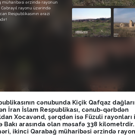
ağ müharibəsi ərzində rayonun
 Cəbrayıl rayonu üzərində
can Respublikasının ərazi
dır!
ublikasının cənubunda Kiçik Qafqaz dağları
ən İran İslam Respublikası, cənub-qərbdən
dan Xocavənd, şərqdən isə Füzuli rayonları i
ə Bakı arasında olan məsafə 338 kilometrdir.
həri, ikinci Qarabağ müharibəsi ərzində rayo