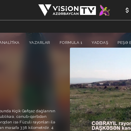
ANALİTİKA
YAZARLAR
FORMULA 1
YADDAŞ
PEŞƏ E
unda Kiçik Qafqaz dağlarının
publikası, cənub-qərbdən
qdən isə Füzuli rayonları ilə
an məsafə 338 kilometrdir. 4