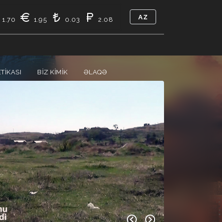
AZ
1.70
1.95
0.03
2.08
TIKASI
BIZ KIMIK
ƏLAQƏ