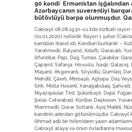
90 kəndi Ermənistan işğalından 
Azərbaycanın suverenliyi bərqər
bütövlüyü bərpa olunmuşdur. Qa
Cəbrayıl 08.08.1930-cu ildə inzibati rayon s
(01.01.2020) nəfərdir. Rayon 1 şəhər (Cəbr
kənddən ibarət idi. Kəndləri bunlardır – Xu
Yarəhmədli, Balyand, Xələfli, Qaracallı, Yu
Əfəndilər, Papı, Dağ Tumas, Çələbilər, Qarağ
Çapand, Safarşa, Hovuslu, İsaqlı, Qalacıq
Maşanlı, Əsgərxanlı, Söyüdlü, Qumlaq, Dərzi
Mehdili, Çaxırlı, Minbaşılı, Ağtəpə, Daş Veysə
Sirik, Molla Həsənli, Xanağabulaq, Şahvəlli
Niyazqulular, Tinli, Şükürbəyli, Dəjəl, Fuğan
Şıxlar, Cəfərabad, Kürdlər, Daşkəsən, Yuxarı
Məmmədli, Qərər, Soltanlı, Aşıq Məlikli, N
kəndinin adından götürülmüşdür. Cəbrayıl 
Əhməd adlı bir hökmdarın yaxın adamlarınd
Cəbrayıl ataya və onun övladlarına məxsus