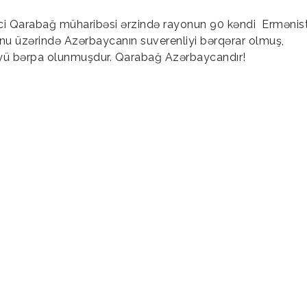
kinci Qarabağ müharibəsi ərzində rayonun 90 kəndi Ermənis
nu üzərində Azərbaycanın suverenliyi bərqərar olmuş,
üyü bərpa olunmuşdur. Qarabağ Azərbaycandır!