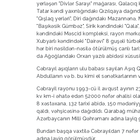
yerləşən "Divlər Sarayı" mağarası, Qalacıq
Tatar kəndi yaxınlığındakı Qızılqaya dağındak
"Qışlaq yerləri", Diri dağındakı Mazannənə
"Başıkəsik Gümbəz", Sirik kəndindəki "Qala", 
kəndindəki Məscid kompleksi, rayon mərkəzi
Xubyarlı kəndindəki "Dairəvi" 8 guşəli türb
hər biri nəsildən-nəsilə ötürülmüş canlı tar
da Ağoğlandakı Orxan yazılı abidəsi xüsusil
Cəbrayıl aşıqların ulu babası sayılan Aşıq
Abdullanın və b. bu kimi el sənətkarlarının v
Cəbrayil rayonu 1993-cü il avqust ayının 2
kv km-i əhatə edən 52000 nəfər əhalisi ola
8 xəstəxana, 132 tarixi abidə, 150 mədəniy
qaldı, vəhşicəsinə dağıdıldı. Qarabağ müha
Azərbaycanın Milli Qəhrəmanı adına layiq 
Bundan başqa vaxtilə Cəbrayıldan 7 nəfər 
adına layiq görülmüşdür.