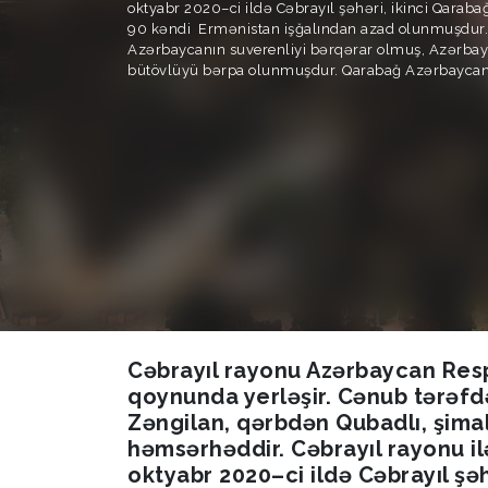
oktyabr 2020–ci ildə Cəbrayıl şəhəri, ikinci Qarab
90 kəndi Ermənistan işğalından azad olunmuşdur.
Azərbaycanın suverenliyi bərqərar olmuş, Azərbay
bütövlüyü bərpa olunmuşdur. Qarabağ Azərbaycan
Cəbrayıl rayonu Azərbaycan Resp
qoynunda yerləşir. Cənub tərəfd
Zəngilan, qərbdən Qubadlı, şimal
həmsərhəddir. Cəbrayıl rayonu il
oktyabr 2020–ci ildə Cəbrayıl şə