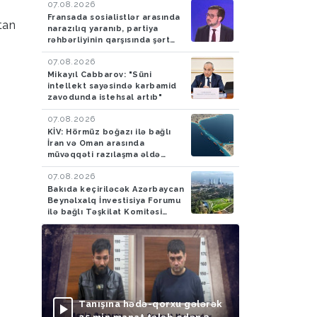
07.08.2026
Fransada sosialistlər arasında
tan
narazılıq yaranıb, partiya
rəhbərliyinin qarşısında şərt
qoyulub
07.08.2026
Mikayıl Cabbarov: "Süni
intellekt sayəsində karbamid
zavodunda istehsal artıb"
07.08.2026
KİV: Hörmüz boğazı ilə bağlı
İran və Oman arasında
müvəqqəti razılaşma əldə
olunub
07.08.2026
Bakıda keçiriləcək Azərbaycan
Beynəlxalq İnvestisiya Forumu
ilə bağlı Təşkilat Komitəsi
yaradılıb
Tanışına hədə-qorxu gələrək