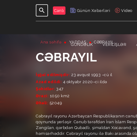
Canlı
Günün Xəbərləri
Video
Ana səhifə
YADDAŞ
CƏBRAYIL
GÜNDƏLIK
VERILIŞLƏR
CƏBRAYIL
İşğal edilmişdir:
23 avqust 1993 –cü il
Azad edildi:
4 oktyabr 2020–ci ildə
Şəhidlər:
347
Ərazi:
1050 km2
Əhali:
52049
Cəbrayıl rayonu Azərbaycan Respublikasının cənub
qoynunda yerləşir. Cənub tərəfdən İran İslam Res
Zəngilan, qərbdən Qubadlı, şimaldan Xocavənd, şər
həmsərhəddir. Cəbrayıl rayonu ilə Bakı arasında ol