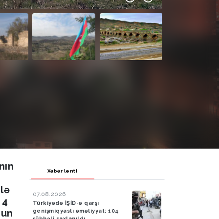
nın
Xəbər lenti
lə
07.08.2026
 4
Türkiyədə İŞİD-ə qarşı
nun
genişmiqyaslı əməliyyat: 104
şübhəli saxlanıldı