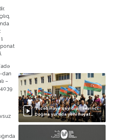
ir.
ılıq,
onda
x
 1
sponat
.
fadə
0-dan
lı –
a 4039
Təzəbinəyə qayıdışın sevinci:
Doğma yurdda yeni həyat
ovsuz
başlayır
lığında