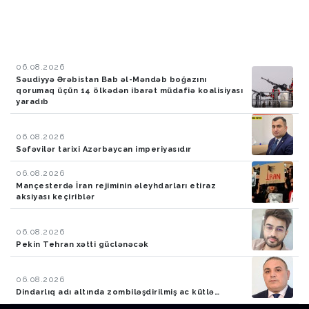
06.08.2026
Səudiyyə Ərəbistan Bab əl-Məndəb boğazını
qorumaq üçün 14 ölkədən ibarət müdafiə koalisiyası
yaradıb
06.08.2026
Səfəvilər tarixi Azərbaycan imperiyasıdır
06.08.2026
Mançesterdə İran rejiminin əleyhdarları etiraz
aksiyası keçiriblər
06.08.2026
Pekin Tehran xətti güclənəcək
06.08.2026
Dindarlıq adı altında zombiləşdirilmiş ac kütlə…