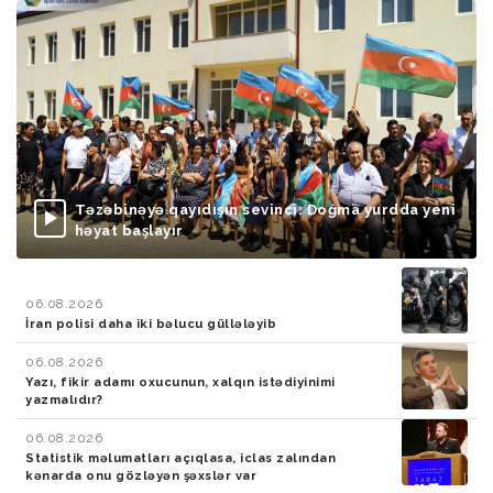
Təzəbinəyə qayıdışın sevinci: Doğma yurdda yeni
həyat başlayır
06.08.2026
İran polisi daha iki bəlucu güllələyib
06.08.2026
Yazı, fikir adamı oxucunun, xalqın istədiyinimi
yazmalıdır?
06.08.2026
Statistik məlumatları açıqlasa, iclas zalından
kənarda onu gözləyən şəxslər var