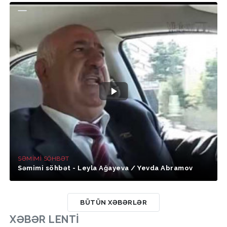
SƏMIMI SÖHBƏT
Səmimi söhbət - Leyla Ağayeva / Yevda Abramov
BÜTÜN XƏBƏRLƏR
XƏBƏR LENTI