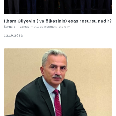
İlham Əliyevin ( və ölkəsinin) əsas resursu nədir?
Şərhsiz - izahsız mətləbə keçmək istərdim.
12.10.2022