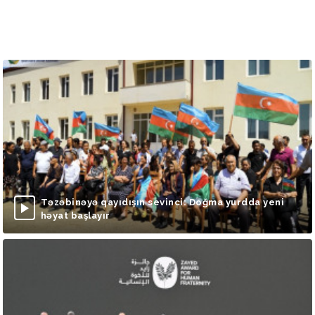
Təzəbinəyə qayıdışın sevinci: Doğma yurdda yeni
həyat başlayır