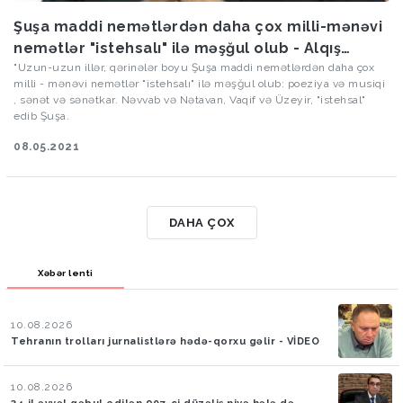
Şuşa maddi nemətlərdən daha çox milli-mənəvi
nemətlər "istehsalı" ilə məşğul olub - Alqış
Musayev
"Uzun-uzun illər, qərinələr boyu Şuşa maddi nemətlərdən daha çox
milli - mənəvi nemətlər "istehsalı" ilə məşğul olub: poeziya və musiqi
, sənət və sənətkar. Nəvvab və Nətavan, Vaqif və Üzeyir, "istehsal"
edib Şuşa.
08.05.2021
DAHA ÇOX
Xəbər lenti
10.08.2026
Tehranın trolları jurnalistlərə hədə-qorxu gəlir - VİDEO
10.08.2026