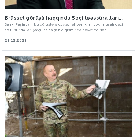
Brüssel görüşü haqqında Soçi təəssüratları...
Sanki Paşinyanı bu görüşlərə dövlət rəhbəri kimi yox, müşahidəçi
statusunda, ən yaxşı halda şahid qismində dəvət edirlər
21.12.2021