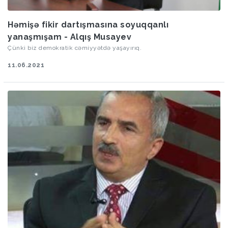
Həmişə fikir dartışmasına soyuqqanlı
yanaşmışam - Alqış Musayev
Çünki biz demokratik cəmiyyətdə yaşayırıq.
11.06.2021