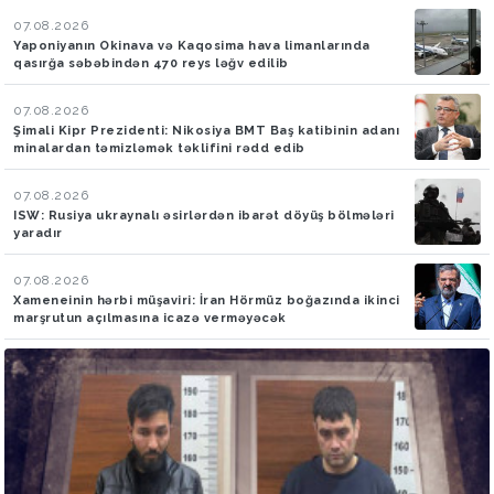
07.08.2026
Yaponiyanın Okinava və Kaqosima hava limanlarında
qasırğa səbəbindən 470 reys ləğv edilib
07.08.2026
Şimali Kipr Prezidenti: Nikosiya BMT Baş katibinin adanı
minalardan təmizləmək təklifini rədd edib
07.08.2026
ISW: Rusiya ukraynalı əsirlərdən ibarət döyüş bölmələri
yaradır
07.08.2026
Xameneinin hərbi müşaviri: İran Hörmüz boğazında ikinci
marşrutun açılmasına icazə verməyəcək