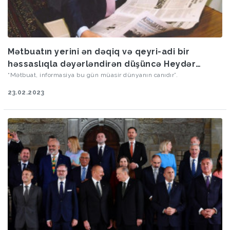
Mətbuatın yerini ən dəqiq və qeyri-adi bir
həssaslıqla dəyərləndirən düşüncə Heydər
Əliyevə məxsusdur
“Mətbuat, informasiya bu gün müasir dünyanın canıdır”.
23.02.2023