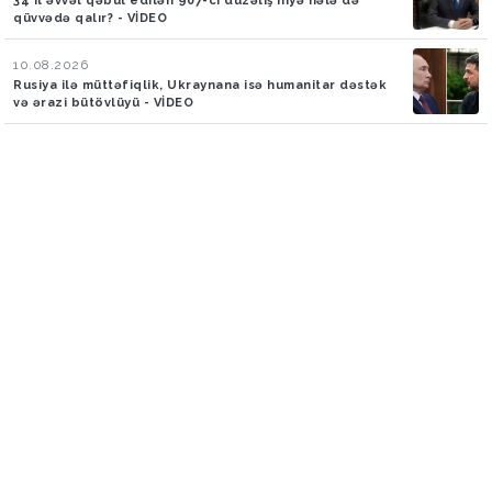
34 il əvvəl qəbul edilən 907-ci düzəliş niyə hələ də
qüvvədə qalır? - VİDEO
10.08.2026
Rusiya ilə müttəfiqlik, Ukraynana isə humanitar dəstək
və ərazi bütövlüyü - VİDEO