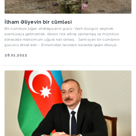
İlham Əliyevin bir cümləsi
Bir cümləyə sığan strategiyanın gücü. Vaxtı düzgün seçmək,
avantüraya getməmək, ölkəni risk altına salmamaq və mümkün
dərəcədə maksimum uğura nail olmaq... Sarkisyan bir cümlənin
gücünü etiraf edir - Ermənistan tarixdən kənarda qalan ölkəyə
çevrilib...
28.01.2022