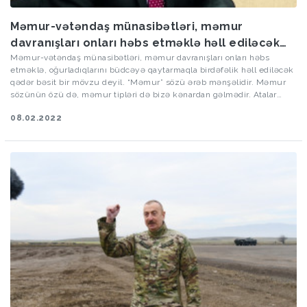
Məmur-vətəndaş münasibətləri, məmur
davranışları onları həbs etməklə həll ediləcək
qədər bəsit bir mövzu deyil
Məmur-vətəndaş münasibətləri, məmur davranışları onları həbs
etməklə, oğurladıqlarını büdcəyə qaytarmaqla birdəfəlik həll ediləcək
qədər bəsit bir mövzu deyil. “Məmur” sözü ərəb mənşəlidir. Məmur
sözünün özü də, məmur tipləri də bizə kənardan gəlmədir. Atalar
sözümüz var, “evdə bişməyib, qonşudan gəlməyib”. Uzun müddət bir
08.02.2022
çox məsələlər bizə qonşudan “bişmiş” vəziyyətdə idxal olunub. Son
iki yüz ildə idarəçilik şimal qonşumuz tərəfindən ya birbaşa
yönləndirilib, ya da bir qədər fərqli formada tətbiq olunub.