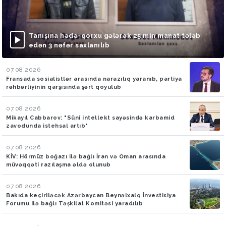
Tanışına hədə-qorxu gələrək 25 min manat tələb
edən 3 nəfər saxlanılıb
07.08.2026
Fransada sosialistlər arasında narazılıq yaranıb, partiya
rəhbərliyinin qarşısında şərt qoyulub
07.08.2026
Mikayıl Cabbarov: "Süni intellekt sayəsində karbamid
zavodunda istehsal artıb"
07.08.2026
KİV: Hörmüz boğazı ilə bağlı İran və Oman arasında
müvəqqəti razılaşma əldə olunub
07.08.2026
Bakıda keçiriləcək Azərbaycan Beynəlxalq İnvestisiya
Forumu ilə bağlı Təşkilat Komitəsi yaradılıb