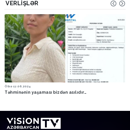
VERLIŞLƏR
Ölkə
17.06.2024
Təhminənin yaşaması bizdən asılıdır…