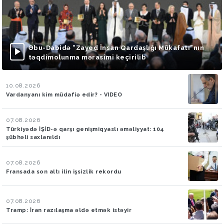
Əbu-Dabidə “Zayed İnsan Qardaşlığı Mükafatı”nın
təqdimolunma mərasimi keçirilib
10.08.2026
Vardanyanı kim müdafiə edir? - VIDEO
07.08.2026
Türkiyədə İŞİD-ə qarşı genişmiqyaslı əməliyyat: 104
şübhəli saxlanıldı
07.08.2026
Fransada son altı ilin işsizlik rekordu
07.08.2026
Tramp: İran razılaşma əldə etmək istəyir