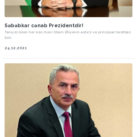
Səbəbkar cənab Prezidentdir!
Tanıyıb bilən hər kəs məni İlham Əliyevin ardıcıl və prinsipial tərəfdarı
bilir.
24.12.2021