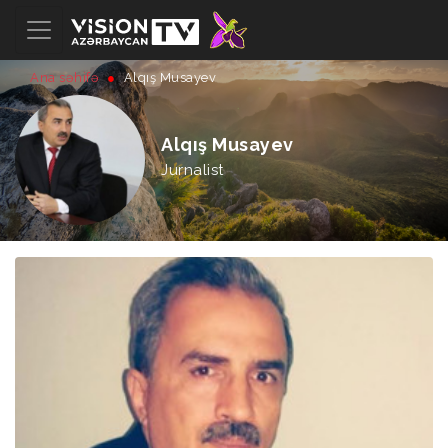
Ana səhifə
Alqış Musayev
Alqış Musayev
Jurnalist