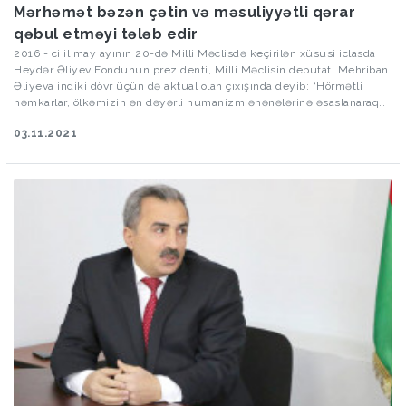
Mərhəmət bəzən çətin və məsuliyyətli qərar
qəbul etməyi tələb edir
2016 - ci il may ayının 20-də Milli Məclisdə keçirilən xüsusi iclasda
Heydər Əliyev Fondunun prezidenti, Milli Məclisin deputatı Mehriban
Əliyeva indiki dövr üçün də aktual olan çıxışında deyib: “Hörmətli
həmkarlar, ölkəmizin ən dəyərli humanizm ənənələrinə əsaslanaraq
28 May - Respublika Günü münasibətilə amnistiya elan olunmasını
03.11.2021
təklif edirəm.