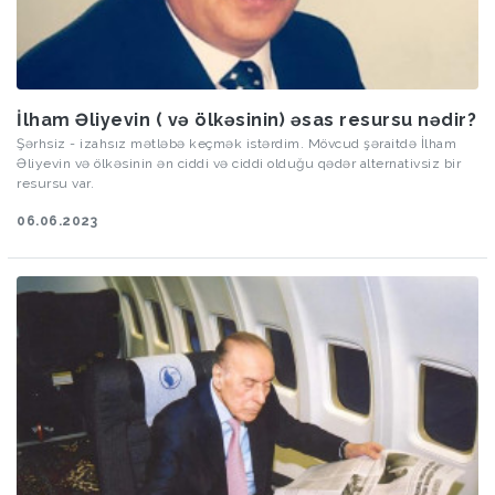
İlham Əliyevin ( və ölkəsinin) əsas resursu nədir?
Şərhsiz - izahsız mətləbə keçmək istərdim. Mövcud şəraitdə İlham
Əliyevin və ölkəsinin ən ciddi və ciddi olduğu qədər alternativsiz bir
resursu var.
06.06.2023