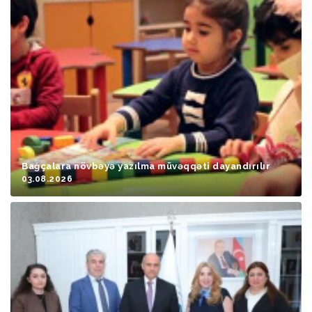
Bağçalara növbəyə yazılma müvəqqəti dayandırılır
03.08.2026