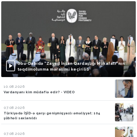
Əbu-Dabidə “Zayed İnsan Qardaşlığı Mükafatı”nın
təqdimolunma mərasimi keçirilib
10.08.2026
Vardanyanı kim müdafiə edir? - VIDEO
07.08.2026
Türkiyədə İŞİD-ə qarşı genişmiqyaslı əməliyyat: 104
şübhəli saxlanıldı
07.08.2026