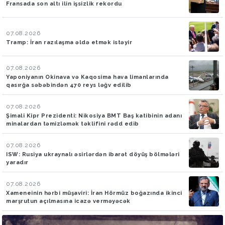
Fransada son altı ilin işsizlik rekordu
07.08.2026
Tramp: İran razılaşma əldə etmək istəyir
07.08.2026
Yaponiyanın Okinava və Kaqosima hava limanlarında
qasırğa səbəbindən 470 reys ləğv edilib
07.08.2026
Şimali Kipr Prezidenti: Nikosiya BMT Baş katibinin adanı
minalardan təmizləmək təklifini rədd edib
07.08.2026
ISW: Rusiya ukraynalı əsirlərdən ibarət döyüş bölmələri
yaradır
07.08.2026
Xameneinin hərbi müşaviri: İran Hörmüz boğazında ikinci
marşrutun açılmasına icazə verməyəcək