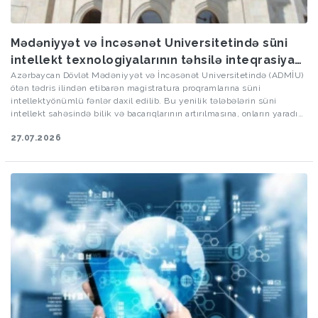
Mədəniyyət və İncəsənət Universitetində süni
intellekt texnologiyalarının təhsilə inteqrasiyası
genişləndirilir
Azərbaycan Dövlət Mədəniyyət və İncəsənət Universitetində (ADMİU)
ötən tədris ilindən etibarən magistratura proqramlarına süni
intellektyönümlü fənlər daxil edilib. Bu yenilik tələbələrin süni
intellekt sahəsində bilik və bacarıqlarının artırılmasına, onların yaradıcı
və analitik düşünmə qabiliyyətinin inkişaf etdirilməsinə, eləcə də
27.07.2026
müasir yaradıcı sənayenin tələblərinə uyğun mütəxəssislərin
hazırlanmasına xidmət edir.