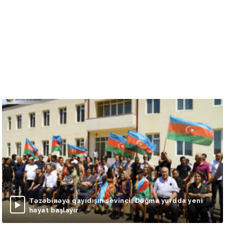
Təzəbinəyə qayıdışın sevinci: Doğma yurdda yeni
həyat başlayır