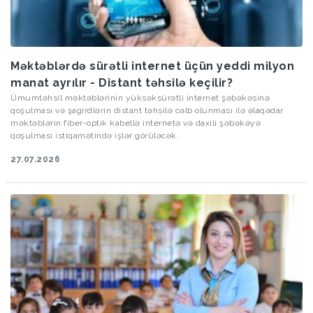
Məktəblərdə sürətli internet üçün yeddi milyon
manat ayrılır - Distant təhsilə keçilir?
Ümumtəhsil məktəblərinin yüksəksürətli internet şəbəkəsinə
qoşulması və şagirdlərin distant təhsilə cəlb olunması ilə əlaqədar
məktəblərin fiber-optik kabellə internetə və daxili şəbəkəyə
qoşulması istiqamətində işlər görüləcək.
27.07.2026