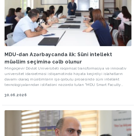
MDU-dan Azərbaycanda ilk: Süni intellekt
müəllim seçiminə cəlb olunur
Mingəçevir Dövlət Universiteti rəqəmsal transformasiya və innovativ
universitet idarəetməsi istiqamətində həyata keçirdiyi islahatların
davamı olaraq müəllimlərin işə qəbulu prosesində süni intellekt
texnologiyalarından istifadəni nəzərdə tutan "MDU Smart Faculty
Selection Platform" (SFSP) konsepsiyasının hazırlanmasına başlayır.
30.06.2026