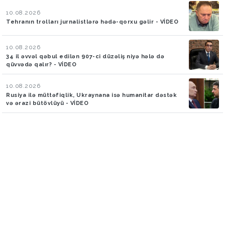
10.08.2026
Tehranın trolları jurnalistlərə hədə-qorxu gəlir - VİDEO
10.08.2026
34 il əvvəl qəbul edilən 907-ci düzəliş niyə hələ də
qüvvədə qalır? - VİDEO
10.08.2026
Rusiya ilə müttəfiqlik, Ukraynana isə humanitar dəstək
və ərazi bütövlüyü - VİDEO