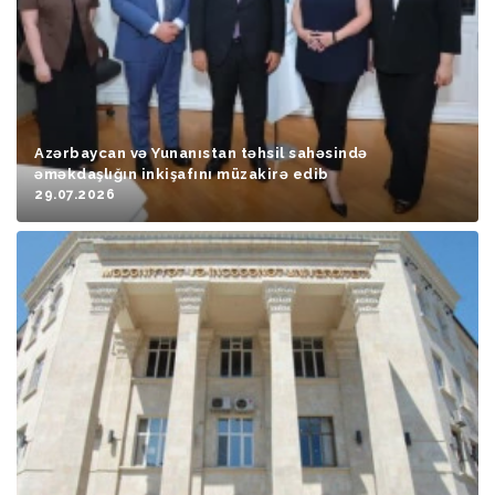
Azərbaycan və Yunanıstan təhsil sahəsində
əməkdaşlığın inkişafını müzakirə edib
29.07.2026