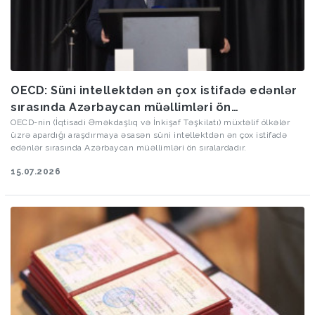
OECD: Süni intellektdən ən çox istifadə edənlər
sırasında Azərbaycan müəllimləri ön
sıralardadır
OECD-nin (İqtisadi Əməkdaşlıq və İnkişaf Təşkilatı) müxtəlif ölkələr
üzrə apardığı araşdırmaya əsasən süni intellektdən ən çox istifadə
edənlər sırasında Azərbaycan müəllimləri ön sıralardadır.
15.07.2026