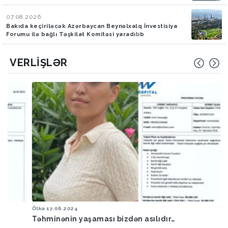
07.08.2026
Bakıda keçiriləcək Azərbaycan Beynəlxalq İnvestisiya
Forumu ilə bağlı Təşkilat Komitəsi yaradılıb
VERLIŞLƏR
Ölkə
17.06.2024
Təhminənin yaşaması bizdən asılıdır…