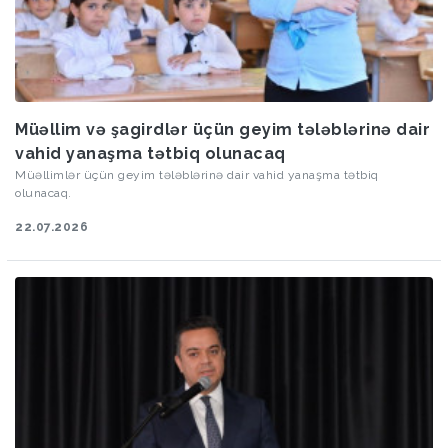
Müəllim və şagirdlər üçün geyim tələblərinə dair
vahid yanaşma tətbiq olunacaq
Müəllimlər üçün geyim tələblərinə dair vahid yanaşma tətbiq
olunacaq.
22.07.2026