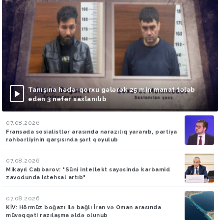
Tanışına hədə-qorxu gələrək 25 min manat tələb
edən 3 nəfər saxlanılıb
07.08.2026
Fransada sosialistlər arasında narazılıq yaranıb, partiya
rəhbərliyinin qarşısında şərt qoyulub
07.08.2026
Mikayıl Cabbarov: "Süni intellekt sayəsində karbamid
zavodunda istehsal artıb"
07.08.2026
KİV: Hörmüz boğazı ilə bağlı İran və Oman arasında
müvəqqəti razılaşma əldə olunub