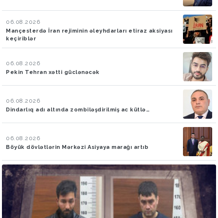
06.08.2026
Mançesterdə İran rejiminin əleyhdarları etiraz aksiyası
keçiriblər
06.08.2026
Pekin Tehran xətti güclənəcək
06.08.2026
Dindarlıq adı altında zombiləşdirilmiş ac kütlə…
06.08.2026
Böyük dövlətlərin Mərkəzi Asiyaya marağı artıb