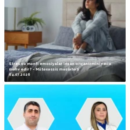
Stres və mənfi emosiyalar insan orqanizmini necə
məhv edir? - Mütəxəssis məsləhəti
04.07.2026