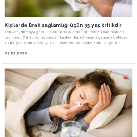
Kişilərdə ürək sağlamlığı üçün 35 yaş kritikdir
Yeni araşdırmaya görə, kişilər ürək xəstəlikləri riskinə qadınlardan
təxminən 7 il əvvəl, 35 yaşdan başlayırlar. 50 yaşına çatanda gələcək
10 il üçün ürək xəstəliyi riski kişilərdə 6%, qadınlarda isə 3%-dir.
05.02.2026