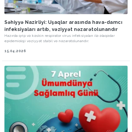
Səhiyyə Nazirliyi: Uşaqlar arasında hava-damcı
infeksiyaları artıb, vəziyyət nəzarətolunandır
Hazırda qrip və kəskin respirator virus infeksiyaları ilə əlaqədar
epidemioloji vəziyyət stabil və nəzarətolunandır.
15.04.2026