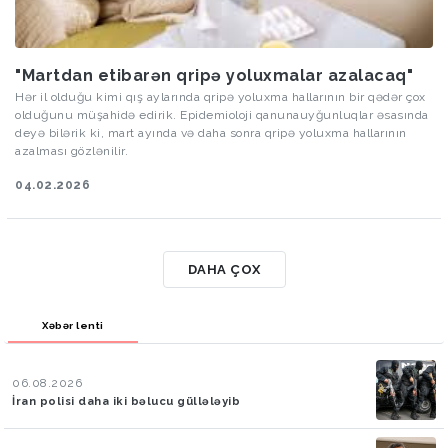
"Martdan etibarən qripə yoluxmalar azalacaq"
Hər il olduğu kimi qış aylarında qripə yoluxma hallarının bir qədər çox
olduğunu müşahidə edirik. Epidemioloji qanunauyğunluqlar əsasında
deyə bilərik ki, mart ayında və daha sonra qripə yoluxma hallarının
azalması gözlənilir.
04.02.2026
DAHA ÇOX
Xəbər lenti
06.08.2026
İran polisi daha iki bəlucu güllələyib