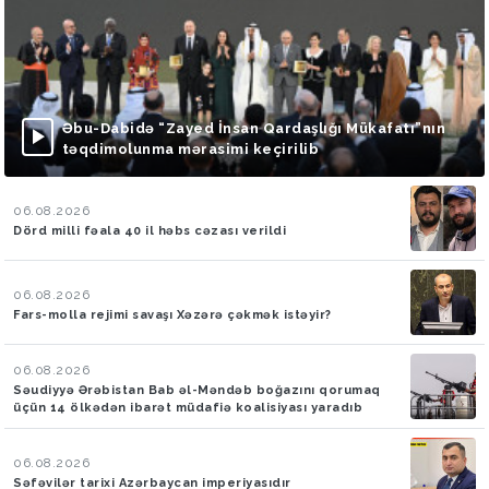
Əbu-Dabidə “Zayed İnsan Qardaşlığı Mükafatı”nın
təqdimolunma mərasimi keçirilib
06.08.2026
Dörd milli fəala 40 il həbs cəzası verildi
06.08.2026
Fars-molla rejimi savaşı Xəzərə çəkmək istəyir?
06.08.2026
Səudiyyə Ərəbistan Bab əl-Məndəb boğazını qorumaq
üçün 14 ölkədən ibarət müdafiə koalisiyası yaradıb
06.08.2026
Səfəvilər tarixi Azərbaycan imperiyasıdır