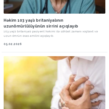
Həkim 103 yaşlı britaniyalının
uzunömürlülüyünün sirrini açıqlayıb
103 yaşlı britaniyalı pasiyent həkimi ilə söhbət zamanı xoşbəxt və
uzun ömrün əsas amilini açıqlayıb.
05.02.2026