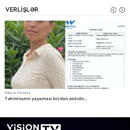
VERLIŞLƏR
Ölkə
17.06.2024
Təhminənin yaşaması bizdən asılıdır…