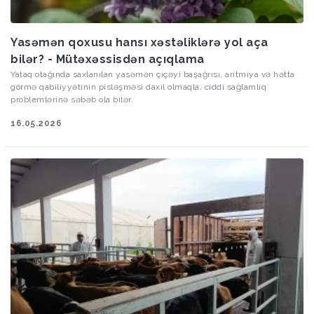
Yasəmən qoxusu hansı xəstəliklərə yol aça
bilər? - Mütəxəssisdən açıqlama
Yataq otağında saxlanılan yasəmən çiçəyi başağrısı, aritmiya və hətta
görmə qabiliyyətinin pisləşməsi daxil olmaqla, ciddi sağlamlıq
problemlərinə səbəb ola bilər.
16.05.2026