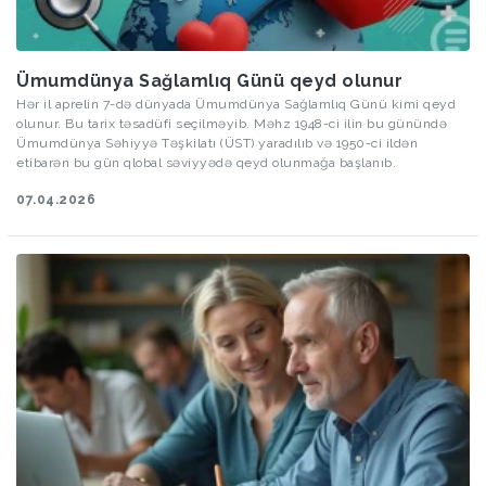
Ümumdünya Sağlamlıq Günü qeyd olunur
Hər il aprelin 7-də dünyada Ümumdünya Sağlamlıq Günü kimi qeyd
olunur. Bu tarix təsadüfi seçilməyib. Məhz 1948-ci ilin bu günündə
Ümumdünya Səhiyyə Təşkilatı (ÜST) yaradılıb və 1950-ci ildən
etibarən bu gün qlobal səviyyədə qeyd olunmağa başlanıb.
07.04.2026