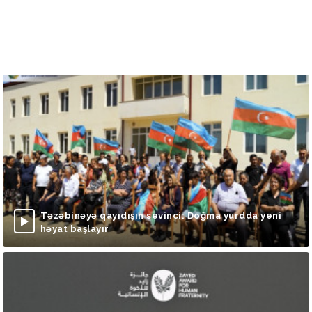
Təzəbinəyə qayıdışın sevinci: Doğma yurdda yeni
həyat başlayır