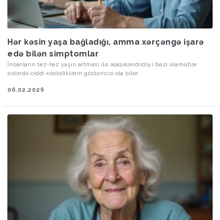
Hər kəsin yaşa bağladığı, amma xərçəngə işarə
edə bilən simptomlar
İnsanların tez-tez yaşın artması ilə əlaqələndirdiyi bəzi əlamətlər
əslində ciddi xəstəliklərin göstəricisi ola bilər.
06.02.2026