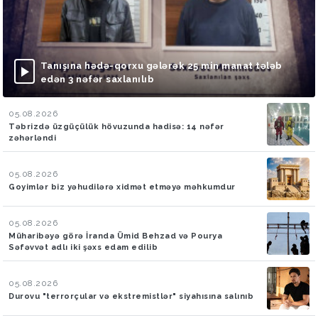
Tanışına hədə-qorxu gələrək 25 min manat tələb
edən 3 nəfər saxlanılıb
05.08.2026
Təbrizdə üzgüçülük hövuzunda hadisə: 14 nəfər
zəhərləndi
05.08.2026
Goyimlər biz yəhudilərə xidmət etməyə məhkumdur
05.08.2026
Müharibəyə görə İranda Ümid Behzad və Pourya
Səfəvvət adlı iki şəxs edam edilib
05.08.2026
Durovu "terrorçular və ekstremistlər" siyahısına salınıb