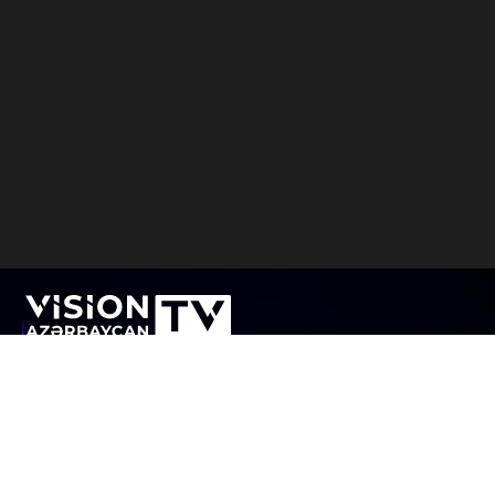
Visiontv.az Azerbaycan'da faaliyet gösteren internet
televizyonudur. Amaç, internet üzerinden Azerbaycan'da
ve dünyada yaşanan siyasi, ekonomik, sosyal ve kültürel
olayları operatif bir şekilde seyircilere iletmektir.
Visiontv.az İnternet televizyonu aynı zamanda, ilginç
projelerle okurlarını sevindirecek.