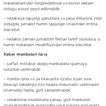
materiallarından fərqləndirilməli və bunun reklam
olduğu xüsusi qeyd edilməlidir;
– redaksiya tapşırığı qanunlara və peşə etikasına zidd
olduqda, jurnalist həmin tapşırığın icrasından imtina
edə bilər;
– redaktə zamanı jurnalistin fikirləri təhrif olunubsa, o,
həmin materialın müəllifliyindən imtina edə bilər.
Xəbər mənbələri ilə iş
– şəffaf, mötəbər, dəqiq mənbələrlə işləməyə
üstünlük verilməlidir;
– mənbə işinə və ya bilavasitə özünə ziyan vura
biləcəyi səbəbiylə özü haqda məlumatın verilməsini
istəmədiyi halda, gizli saxlanılmalıdır;
– redaktorlar müxbirlərlə yanaşı, gizli mənbələri
qiymətləndirmək məqsədilə onlar barədə məlumata