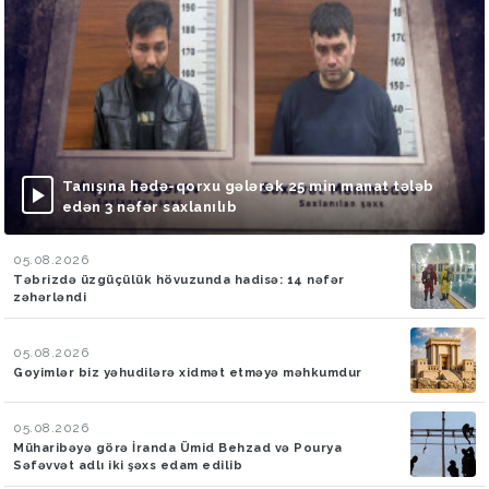
Tanışına hədə-qorxu gələrək 25 min manat tələb
edən 3 nəfər saxlanılıb
05.08.2026
Təbrizdə üzgüçülük hövuzunda hadisə: 14 nəfər
zəhərləndi
05.08.2026
Goyimlər biz yəhudilərə xidmət etməyə məhkumdur
05.08.2026
Müharibəyə görə İranda Ümid Behzad və Pourya
Səfəvvət adlı iki şəxs edam edilib