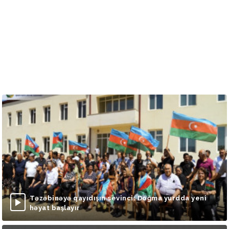
Təzəbinəyə qayıdışın sevinci: Doğma yurdda yeni
həyat başlayır