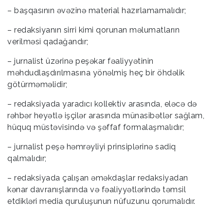
– başqasının əvəzinə material hazırlamamalıdır;
– redaksiyanın sirri kimi qorunan məlumatların
verilməsi qadağandır;
– jurnalist üzərinə peşəkar fəaliyyətinin
məhdudlaşdırılmasına yönəlmiş heç bir öhdəlik
götürməməlidir;
– redaksiyada yaradıcı kollektiv arasında, eləcə də
rəhbər heyətlə işçilər arasında münasibətlər sağlam,
hüquq müstəvisində və şəffaf formalaşmalıdır;
– jurnalist peşə həmrəyliyi prinsiplərinə sadiq
qalmalıdır;
– redaksiyada çalışan əməkdaşlar redaksiyadan
kənar davranışlarında və fəaliyyətlərində təmsil
etdikləri media quruluşunun nüfuzunu qorumalıdır.