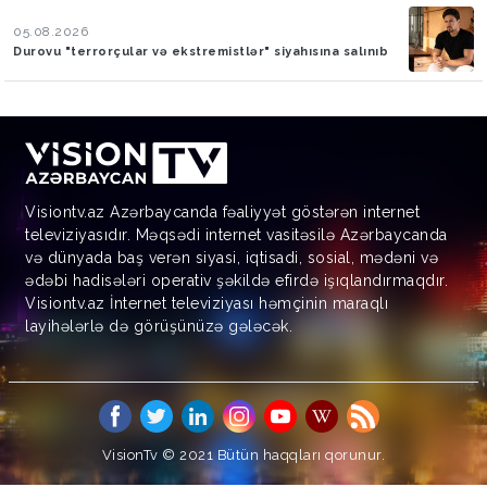
05.08.2026
Durovu "terrorçular və ekstremistlər" siyahısına salınıb
Visiontv.az Azərbaycanda fəaliyyət göstərən internet
televiziyasıdır. Məqsədi internet vasitəsilə Azərbaycanda
və dünyada baş verən siyasi, iqtisadi, sosial, mədəni və
ədəbi hadisələri operativ şəkildə efirdə işıqlandırmaqdır.
Visiontv.az İnternet televiziyası həmçinin maraqlı
layihələrlə də görüşünüzə gələcək.
VisionTv © 2021
Bütün haqqları qorunur.