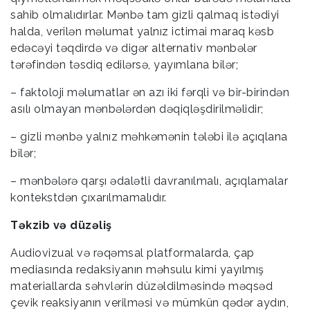
sahib olmalıdırlar. Mənbə tam gizli qalmaq istədiyi
halda, verilən məlumat yalnız ictimai maraq kəsb
edəcəyi təqdirdə və digər alternativ mənbələr
tərəfindən təsdiq edilərsə, yayımlana bilər;
– faktoloji məlumatlar ən azı iki fərqli və bir-birindən
asılı olmayan mənbələrdən dəqiqləşdirilməlidir;
– gizli mənbə yalnız məhkəmənin tələbi ilə açıqlana
bilər;
– mənbələrə qarşı ədalətli davranılmalı, açıqlamalar
kontekstdən çıxarılmamalıdır.
Təkzib və düzəliş
Audiovizual və rəqəmsal platformalarda, çap
mediasında redaksiyanın məhsulu kimi yayılmış
materiallarda səhvlərin düzəldilməsində məqsəd
çevik reaksiyanın verilməsi və mümkün qədər aydın,