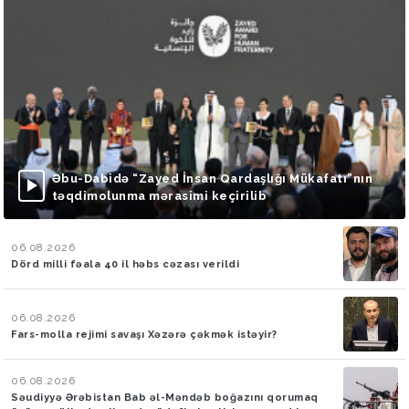
Əbu-Dabidə “Zayed İnsan Qardaşlığı Mükafatı”nın
təqdimolunma mərasimi keçirilib
06.08.2026
Dörd milli fəala 40 il həbs cəzası verildi
06.08.2026
Fars-molla rejimi savaşı Xəzərə çəkmək istəyir?
06.08.2026
Səudiyyə Ərəbistan Bab əl-Məndəb boğazını qorumaq