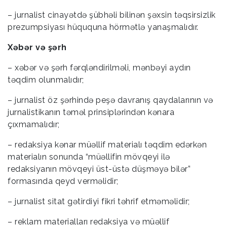
– jurnalist cinayətdə şübhəli bilinən şəxsin təqsirsizlik
prezumpsiyası hüququna hörmətlə yanaşmalıdır.
Xəbər və şərh
– xəbər və şərh fərqləndirilməli, mənbəyi aydın
təqdim olunmalıdır;
– jurnalist öz şərhində peşə davranış qaydalarının və
jurnalistikanın təməl prinsiplərindən kənara
çıxmamalıdır;
– redaksiya kənar müəllif materialı təqdim edərkən
materialın sonunda “müəllifin mövqeyi ilə
redaksiyanın mövqeyi üst-üstə düşməyə bilər”
formasında qeyd verməlidir;
– jurnalist sitat gətirdiyi fikri təhrif etməməlidir;
– reklam materialları redaksiya və müəllif