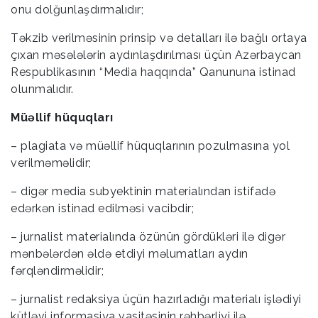
onu dolğunlaşdırmalıdır;
Təkzib verilməsinin prinsip və detalları ilə bağlı ortaya
çıxan məsələlərin aydınlaşdırılması üçün Azərbaycan
Respublikasının “Media haqqında” Qanununa istinad
olunmalıdır.
Müəllif hüquqları
– plagiata və müəllif hüquqlarının pozulmasına yol
verilməməlidir;
– digər media subyektinin materialından istifadə
edərkən istinad edilməsi vacibdir;
– jurnalist materialında özünün gördükləri ilə digər
mənbələrdən əldə etdiyi məlumatları aydın
fərqləndirməlidir;
– jurnalist redaksiya üçün hazırladığı materialı işlədiyi
kütləvi informasiya vasitəsinin rəhbərliyi ilə