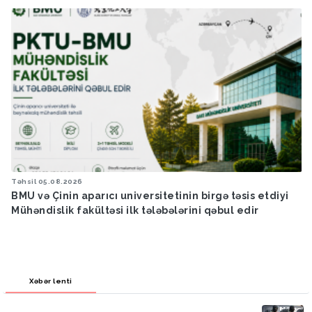
Dünya
05.08.2026
BMT: Martın 19-dan bəri İranda milli təhlükəsizlik
ittihamı ilə azı 56 nəfər edam edilib
Xəbər lenti