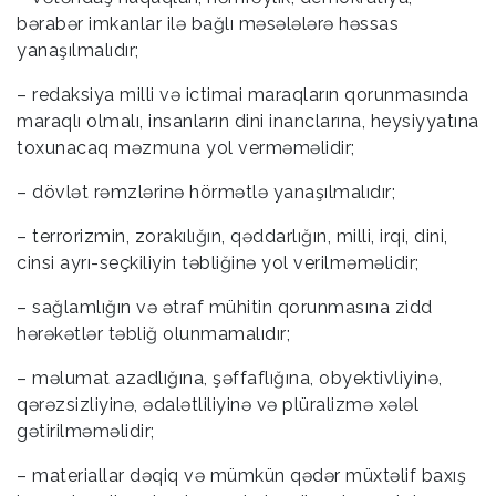
bərabər imkanlar ilə bağlı məsələlərə həssas
yanaşılmalıdır;
– redaksiya milli və ictimai maraqların qorunmasında
maraqlı olmalı, insanların dini inanclarına, heysiyyatına
toxunacaq məzmuna yol verməməlidir;
– dövlət rəmzlərinə hörmətlə yanaşılmalıdır;
– terrorizmin, zorakılığın, qəddarlığın, milli, irqi, dini,
cinsi ayrı-seçkiliyin təbliğinə yol verilməməlidir;
– sağlamlığın və ətraf mühitin qorunmasına zidd
hərəkətlər təbliğ olunmamalıdır;
– məlumat azadlığına, şəffaflığına, obyektivliyinə,
qərəzsizliyinə, ədalətliliyinə və plüralizmə xələl
gətirilməməlidir;
– materiallar dəqiq və mümkün qədər müxtəlif baxış