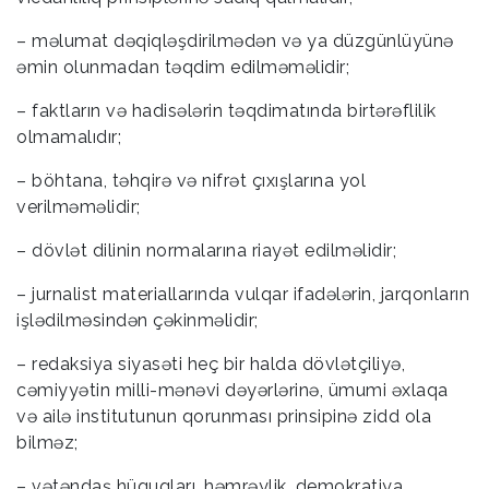
– məlumat dəqiqləşdirilmədən və ya düzgünlüyünə
əmin olunmadan təqdim edilməməlidir;
– faktların və hadisələrin təqdimatında birtərəflilik
olmamalıdır;
– böhtana, təhqirə və nifrət çıxışlarına yol
verilməməlidir;
– dövlət dilinin normalarına riayət edilməlidir;
– jurnalist materiallarında vulqar ifadələrin, jarqonların
işlədilməsindən çəkinməlidir;
– redaksiya siyasəti heç bir halda dövlətçiliyə,
cəmiyyətin milli-mənəvi dəyərlərinə, ümumi əxlaqa
və ailə institutunun qorunması prinsipinə zidd ola
bilməz;
– vətəndaş hüquqları, həmrəylik, demokratiya,