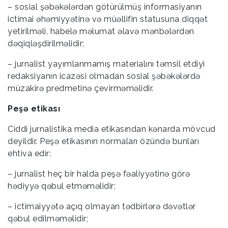
– sosial şəbəkələrdən götürülmüş informasiyanın
ictimai əhəmiyyətinə və müəllifin statusuna diqqət
yetirilməli, habelə məlumat əlavə mənbələrdən
dəqiqləşdirilməlidir;
– jurnalist yayımlanmamış materialını təmsil etdiyi
redaksiyanın icazəsi olmadan sosial şəbəkələrdə
müzakirə predmetinə çevirməməlidir.
Peşə etikası
Ciddi jurnalistika media etikasından kənarda mövcud
deyildir. Peşə etikasının normaları özündə bunları
ehtiva edir:
– jurnalist heç bir halda peşə fəaliyyətinə görə
hədiyyə qəbul etməməlidir;
– ictimaiyyətə açıq olmayan tədbirlərə dəvətlər
qəbul edilməməlidir;