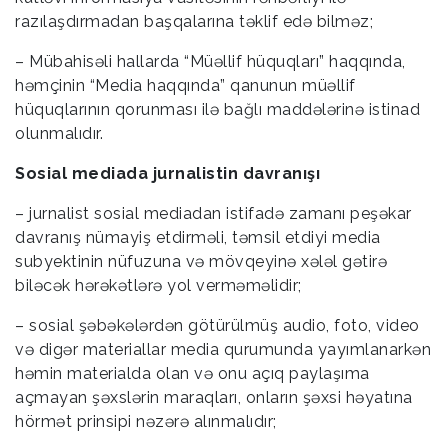
razılaşdırmadan başqalarına təklif edə bilməz;
– Mübahisəli hallarda “Müəllif hüquqları” haqqında,
həmçinin “Media haqqında” qanunun müəllif
hüquqlarının qorunması ilə bağlı maddələrinə istinad
olunmalıdır.
Sosial mediada jurnalistin davranışı
– jurnalist sosial mediadan istifadə zamanı peşəkar
davranış nümayiş etdirməli, təmsil etdiyi media
subyektinin nüfuzuna və mövqeyinə xələl gətirə
biləcək hərəkətlərə yol verməməlidir;
– sosial şəbəkələrdən götürülmüş audio, foto, video
və digər materiallar media qurumunda yayımlanarkən
həmin materialda olan və onu açıq paylaşıma
açmayan şəxslərin maraqları, onların şəxsi həyatına
hörmət prinsipi nəzərə alınmalıdır;