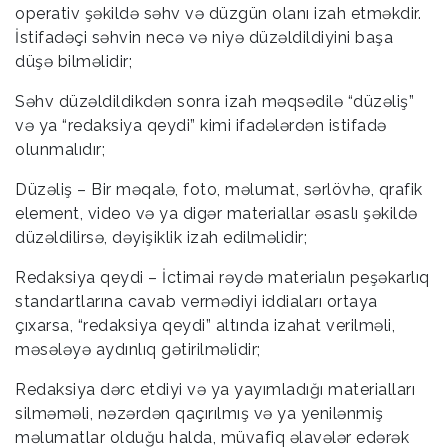
operativ şəkildə səhv və düzgün olanı izah etməkdir.
İstifadəçi səhvin necə və niyə düzəldildiyini başa
düşə bilməlidir;
Səhv düzəldildikdən sonra izah məqsədilə “düzəliş”
və ya “redaksiya qeydi” kimi ifadələrdən istifadə
olunmalıdır;
Düzəliş – Bir məqalə, foto, məlumat, sərlövhə, qrafik
element, video və ya digər materiallar əsaslı şəkildə
düzəldilirsə, dəyişiklik izah edilməlidir;
Redaksiya qeydi – İctimai rəydə materialın peşəkarlıq
standartlarına cavab vermədiyi iddiaları ortaya
çıxarsa, “redaksiya qeydi” altında izahat verilməli,
məsələyə aydınlıq gətirilməlidir;
Redaksiya dərc etdiyi və ya yayımladığı materialları
silməməli, nəzərdən qaçırılmış və ya yenilənmiş
məlumatlar olduğu halda, müvafiq əlavələr edərək