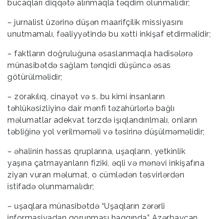
bucaqları diqqətə alınmaqla təqdim olunmalıdır;
– jurnalist üzərinə düşən maarifçilik missiyasını
unutmamalı, fəaliyyətində bu xətti inkişaf etdirməlidir;
– faktların doğruluğuna əsaslanmaqla hadisələrə
münasibətdə sağlam tənqidi düşüncə əsas
götürülməlidir;
– zorakılıq, cinayət və s. bu kimi insanların
təhlükəsizliyinə dair mənfi təzahürlərlə bağlı
məlumatlar adekvat tərzdə işıqlandırılmalı, onların
təbliğinə yol verilməməli və təsirinə düşülməməlidir;
– əhalinin həssas qruplarına, uşaqların, yetkinlik
yaşına çatmayanların fiziki, əqli və mənəvi inkişafına
ziyan vuran məlumat, o cümlədən təsvirlərdən
istifadə olunmamalıdır;
– uşaqlara münasibətdə “Uşaqların zərərli
informasiyadan qorunması haqqında” Azərbaycan