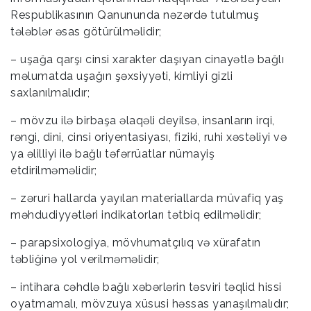
Respublikasının Qanununda nəzərdə tutulmuş
tələblər əsas götürülməlidir;
– uşağa qarşı cinsi xarakter daşıyan cinayətlə bağlı
məlumatda uşağın şəxsiyyəti, kimliyi gizli
saxlanılmalıdır;
– mövzu ilə birbaşa əlaqəli deyilsə, insanların irqi,
rəngi, dini, cinsi oriyentasiyası, fiziki, ruhi xəstəliyi və
ya əlilliyi ilə bağlı təfərrüatlar nümayiş
etdirilməməlidir;
– zəruri hallarda yayılan materiallarda müvafiq yaş
məhdudiyyətləri indikatorları tətbiq edilməlidir;
– parapsixologiya, mövhumatçılıq və xürafatın
təbliğinə yol verilməməlidir;
– intihara cəhdlə bağlı xəbərlərin təsviri təqlid hissi
oyatmamalı, mövzuya xüsusi həssas yanaşılmalıdır;