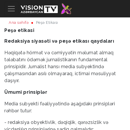
Ana səhifə
Peşə Etikası
Peşə etikasi
Redaksiya siyasəti və peşə etikası qaydaları
Həqiqətə hörmət və cəmiyyətin məlumat almaq
tələbatını ödəmək jurnalistikanın fundamental
prinsipidir. Jurnalist hansı media subyektində
çalışmasından asılı olmayaraq, ictimai məsuliyyət
daşıyır.
Ümumi prinsiplər
Media subyekti fəaliyyətində aşağıdakı prinsipləri
rəhbər tutur:
- redaksiya obyektivlik, dəqiqlik, qərəzsizlik və
vicdanlılıq prinsiplərinə sadiq qalmalıdır;