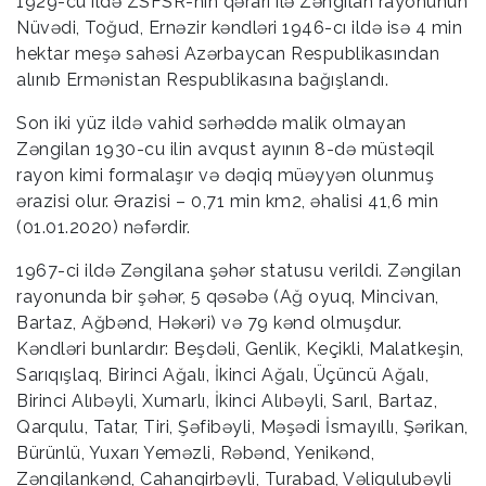
1929-cu ildə ZSFSR-nın qərarı ilə Zəngilan rayonunun
Nüvədi, Toğud, Ernəzir kəndləri 1946-cı ildə isə 4 min
hektar meşə sahəsi Azərbaycan Respublikasından
alınıb Ermənistan Respublikasına bağışlandı.
Son iki yüz ildə vahid sərhəddə malik olmayan
Zəngilan 1930-cu ilin avqust ayının 8-də müstəqil
rayon kimi formalaşır və dəqiq müəyyən olunmuş
ərazisi olur. Ərazisi – 0,71 min km2, əhalisi 41,6 min
(01.01.2020) nəfərdir.
1967-ci ildə Zəngilana şəhər statusu verildi. Zəngilan
rayonunda bir şəhər, 5 qəsəbə (Ağ oyuq, Mincivan,
Bartaz, Ağbənd, Həkəri) və 79 kənd olmuşdur.
Kəndləri bunlardır: Beşdəli, Genlik, Keçikli, Malatkeşin,
Sarıqışlaq, Birinci Ağalı, İkinci Ağalı, Üçüncü Ağalı,
Birinci Alıbəyli, Xumarlı, İkinci Alıbəyli, Sarıl, Bartaz,
Qarqulu, Tatar, Tiri, Şəfibəyli, Məşədi İsmayıllı, Şərikan,
Bürünlü, Yuxarı Yeməzli, Rəbənd, Yenikənd,
Zəngilankənd, Cahangirbəyli, Turabad, Vəliqulubəyli