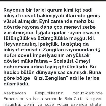
Rayonun bir tarixi qurum kimi iqtisadi
inkişafı sovet hakimiyyəti illərində geniş
vüsət almışdır. Eyni zamanda məhz bu
dövrdə rayona daha çox mənəvi zərbə
vurulmuşdur. İşğala qədər rayon əsasən
tütünçülük və üzümçülüklə məşğul idi.
Heyvandarlıq, ipəkçilik, taxılçılıq da
inkişaf etmişdir. Zəngilan rayonundan 13
nəfər sovet imperiyasının ən yüksək
dövlət mükafatına – Sosialist Əməyi
qəhrəmanı adına layiq görülmüşdü. Bu
hadisə bütün dünyaya səs salmışdı. Buna
görə bölgə “Qızıl Zəngilan” adı ilə tarixə
düşmüşdü.
Azərbaycan Respublikasının cənub-qərbində
Ermənistan və İranla sərhəddə Bakı-Culfa-Naxçıvan
magistral dəmir və şose yolları üzərində strateji