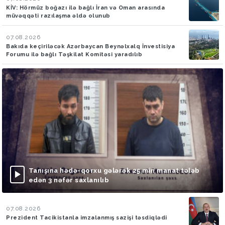
KİV: Hörmüz boğazı ilə bağlı İran və Oman arasında
müvəqqəti razılaşma əldə olunub
07.08.2026
Bakıda keçiriləcək Azərbaycan Beynəlxalq İnvestisiya
Forumu ilə bağlı Təşkilat Komitəsi yaradılıb
Tanışına hədə-qorxu gələrək 25 min manat tələb
edən 3 nəfər saxlanılıb
07.08.2026
Prezident Tacikistanla imzalanmış sazişi təsdiqlədi