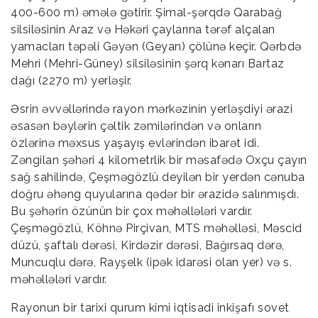
400-600 m) əmələ gətirir. Şimal-şərqdə Qarabağ
silsiləsinin Araz və Həkəri çaylarına tərəf alçalan
yamacları təpəli Gəyən (Geyan) çölünə keçir. Qərbdə
Mehri (Mehri-Güney) silsiləsinin şərq kənarı Bartaz
dağı (2270 m) yerləşir.
Əsrin əvvəllərində rayon mərkəzinin yerləşdiyi ərazi
əsasən bəylərin çəltik zəmilərindən və onların
özlərinə məxsus yaşayış evlərindən ibarət idi.
Zəngilan şəhəri 4 kilometrlik bir məsafədə Oxçu çayın
sağ sahilində, Çeşməgözlü deyilən bir yerdən cənuba
doğru əhəng quyularına qədər bir ərazidə salınmışdı.
Bu şəhərin özünün bir çox məhəllələri vardır.
Çeşməgözlü, Köhnə Pirçivan, MTS məhəlləsi, Məscid
düzü, şaftalı dərəsi, Kirdəzir dərəsi, Bağırsaq dərə,
Muncuqlu dərə, Rayşelk (ipək idarəsi olan yer) və s.
məhəllələri vardır.
Rayonun bir tarixi qurum kimi iqtisadi inkişafı sovet