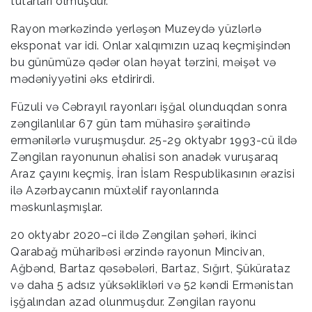
tutarları olmuşdur.
Rayon mərkəzində yerləşən Muzeydə yüzlərlə
eksponat var idi. Onlar xalqımızın uzaq keçmişindən
bu günümüzə qədər olan həyat tərzini, məişət və
mədəniyyətini əks etdirirdi.
Füzuli və Cəbrayıl rayonları işğal olunduqdan sonra
zəngilanlılar 67 gün tam mühasirə şəraitində
ermənilərlə vuruşmuşdur. 25-29 oktyabr 1993-cü ildə
Zəngilan rayonunun əhalisi son anadək vuruşaraq
Araz çayını keçmiş, İran İslam Respublikasının ərazisi
ilə Azərbaycanın müxtəlif rayonlarında
məskunlaşmışlar.
20 oktyabr 2020–ci ildə Zəngilan şəhəri, ikinci
Qarabağ müharibəsi ərzində rayonun Mincivan,
Ağbənd, Bartaz qəsəbələri, Bartaz, Sığırt, Şükürataz
və daha 5 adsız yüksəklikləri və 52 kəndi Ermənistan
işğalından azad olunmuşdur. Zəngilan rayonu