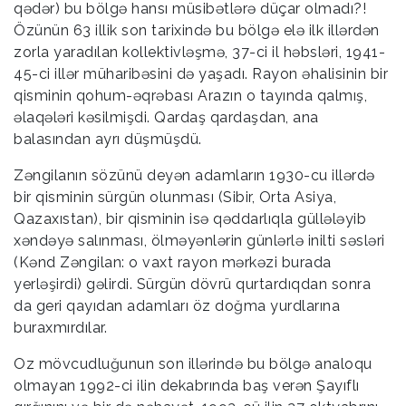
qədər) bu bölgə hansı müsibətlərə düçar olmadı?!
Özünün 63 illik son tarixində bu bölgə elə ilk illərdən
zorla yaradılan kollektivləşmə, 37-ci il həbsləri, 1941-
45-ci illər müharibəsini də yaşadı. Rayon əhalisinin bir
qisminin qohum-əqrəbası Arazın o tayında qalmış,
əlaqələri kəsilmişdi. Qardaş qardaşdan, ana
balasından ayrı düşmüşdü.
Zəngilanın sözünü deyən adamların 1930-cu illərdə
bir qisminin sürgün olunması (Sibir, Orta Asiya,
Qazaxıstan), bir qisminin isə qəddarlıqla güllələyib
xəndəyə salınması, ölməyənlərin günlərlə inilti səsləri
(Kənd Zəngilan: o vaxt rayon mərkəzi burada
yerləşirdi) gəlirdi. Sürgün dövrü qurtardıqdan sonra
da geri qayıdan adamları öz doğma yurdlarına
buraxmırdılar.
Oz mövcudluğunun son illərində bu bölgə analoqu
olmayan 1992-ci ilin dekabrında baş verən Şayıflı