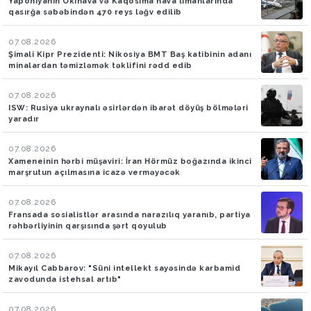
Yaponiyanın Okinava və Kaqosima hava limanlarında
qasırğa səbəbindən 470 reys ləğv edilib
07.08.2026
Şimali Kipr Prezidenti: Nikosiya BMT Baş katibinin adanı
minalardan təmizləmək təklifini rədd edib
07.08.2026
ISW: Rusiya ukraynalı əsirlərdən ibarət döyüş bölmələri
yaradır
07.08.2026
Xameneinin hərbi müşaviri: İran Hörmüz boğazında ikinci
marşrutun açılmasına icazə verməyəcək
07.08.2026
Fransada sosialistlər arasında narazılıq yaranıb, partiya
rəhbərliyinin qarşısında şərt qoyulub
07.08.2026
Mikayıl Cabbarov: "Süni intellekt sayəsində karbamid
zavodunda istehsal artıb"
07.08.2026