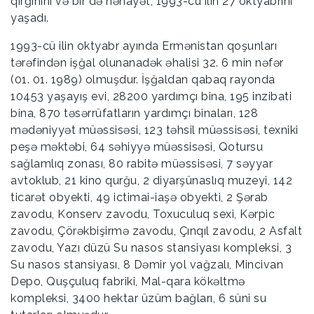
qırğınını və bir də nəhayət, 1993-cü ilin 27 oktyabrını
yaşadı.
1993-cü ilin oktyabr ayında Ermənistan qoşunları
tərəfindən işğal olunanadək əhalisi 32. 6 min nəfər
(01. 01. 1989) olmuşdur. İşğaldan qabaq rayonda
10453 yaşayış evi, 28200 yardımçı bina, 195 inzibati
bina, 870 təsərrüfatların yardımçı binaları, 128
mədəniyyət müəssisəsi, 123 təhsil müəssisəsi, texniki
peşə məktəbi, 64 səhiyyə müəssisəsi, Qotursu
sağlamlıq zonası, 80 rabitə müəssisəsi, 7 səyyar
avtoklub, 21 kino qurğu, 2 diyarşünaslıq muzeyi, 142
ticarət obyekti, 49 ictimai-iaşə obyekti, 2 Şərab
zavodu, Konserv zavodu, Toxuculuq sexi, Kərpic
zavodu, Çörəkbişirmə zavodu, Çınqıl zavodu, 2 Asfalt
zavodu, Yazı düzü Su nasos stansiyası kompleksi, 3
Su nasos stansiyası, 8 Dəmir yol vağzalı, Mincivan
Depo, Quşçuluq fabriki, Mal-qara kökəltmə
kompleksi, 3400 hektar üzüm bağları, 6 süni su