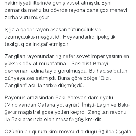
hakimiyyəti illərində geniş vüsət almışdır. Eyni
zamanda məhz bu dövrdə rayona daha çox mənəvi
zərbə vurulmuşdur.
İşğala qədər rayon əsasən tütünçülük və
üzümçülüklə məşğul idi. Heyvandarlıq, ipəkçilik,
taxılçılıq da inkişaf etmişdir.
Zəngilan rayonundan 13 nəfər sovet imperiyasının ən
yüksək dövlət mükafatına – Sosialist Əməyi
qəhrəmanı adına layiq görülmüşdü. Bu hadisə bütün
dünyaya səs salmışdı. Buna görə bölgə “Qızıl
Zəngilan” adı ilə tarixə düşmüşdü.
Rayonun ərazisindən Bakı-Yerevan dəmir yolu
(Mincivandan Qafana yol ayrılır), İmişli-Laçın və Bakı-
Şərur magistral şose yolları keçirdi. Zəngilan rayonu
ilə Bakı arasında olan məsafə 385 km-dir.
Özünün bir qurum kimi mövcud olduğu 63 ildə (işğala