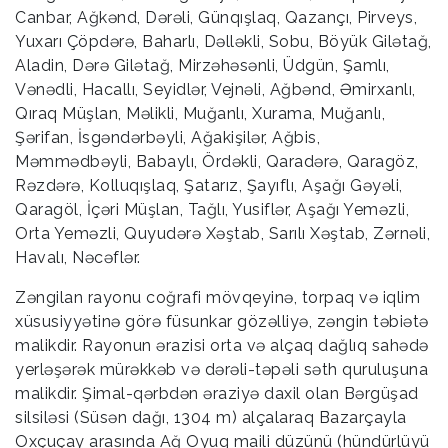
Canbar, Ağkənd, Dərəli, Günqışlaq, Qazançı, Pirveys,
Yuxarı Çöpdərə, Baharlı, Dəlləkli, Sobu, Böyük Gilətağ,
Aladin, Dərə Gilətağ, Mirzəhəsənli, Üdgün, Şamlı,
Vənədli, Hacallı, Seyidlər, Vejnəli, Ağbənd, Əmirxanlı,
Qıraq Müşlan, Məlikli, Muğanlı, Xurama, Muğanlı,
Şərifan, İsgəndərbəyli, Ağakişilər, Ağbis,
Məmmədbəyli, Babaylı, Ördəkli, Qaradərə, Qaragöz,
Rəzdərə, Kolluqışlaq, Şatarız, Şayıflı, Aşağı Gəyəli,
Qaragöl, İçəri Müşlan, Tağlı, Yusiflər, Aşağı Yeməzli,
Orta Yeməzli, Quyudərə Xəştab, Sarılı Xəştab, Zərnəli,
Havalı, Nəcəflər.
Zəngilan rayonu coğrafi mövqeyinə, torpaq və iqlim
xüsusiyyətinə görə füsunkar gözəlliyə, zəngin təbiətə
malikdir. Rayonun ərazisi orta və alçaq dağlıq sahədə
yerləşərək mürəkkəb və dərəli-təpəli səth quruluşuna
malikdir. Şimal-qərbdən əraziyə daxil olan Bərgüşad
silsiləsi (Süsən dağı, 1304 m) alçalaraq Bazarçayla
Oxçuçay arasında Ağ Oyuq maili düzünü (hündürlüyü