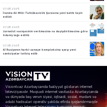
07.08.2026
İranda Ali Milli Təhlükəsizlik Şurasına yeni katib təyin
edildi
07.08.2026
Jurnalist vəsiqəsinin verilməsinə və dəyişdirilməsinə görə
ödəniş ləğv edilib
07.08.2026
Aİ Rusiyanın hərbi-sənaye kompleksinə qarşı yeni
sanksiyalar tətbiq edib
Visiontv.az Azərbaycanda fəaliyyət göstərən internet
televiziyasıdır. Məqsədi internet vasitəsilə Azərbaycanda
və dünyada baş verən siyasi, iqtisadi, sosial, mədəni və
ədəbi hadisələri operativ şəkildə efirdə işıqlandırmaqdır.
Visiontv.az İnternet televiziyası həmçinin maraqlı