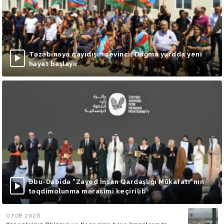
Təzəbinəyə qayıdışın sevinci: Doğma yurdda yeni
həyat başlayır
Əbu-Dabidə “Zayed İnsan Qardaşlığı Mükafatı”nın
təqdimolunma mərasimi keçirilib
07.08.2026