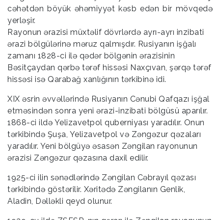
cəhətdən böyük əhəmiyyət kəsb edən bir mövqedə
yerləşir.
Rayonun ərazisi müxtəlif dövrlərdə ayrı-ayrı inzibati
ərazi bölgülərinə məruz qalmışdır. Rusiyanın işğalı
zamanı 1828-ci ilə qədər bölgənin ərazisinin
Bəsitçaydan qərbə tərəf hissəsi Naxçıvan, şərqə tərəf
hissəsi isə Qarabağ xanlığının tərkibinə idi.
XIX əsrin əvvəllərində Rusiyanın Cənubi Qafqazı işğal
etməsindən sonra yeni ərazi-inzibati bölgüsü aparılır.
1868-ci ildə Yelizavetpol quberniyası yaradılır. Onun
tərkibində Şuşa, Yelizavetpol və Zəngəzur qəzaları
yaradılır. Yeni bölgüyə əsasən Zəngilan rayonunun
ərazisi Zəngəzur qəzasına daxil edilir.
1925-ci ilin sənədlərində Zəngilan Cəbrayıl qəzası
tərkibində göstərilir. Xəritədə Zəngilanın Genlik,
Aladin, Dəlləkli qeyd olunur.