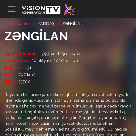
Ana səhifə
YADDAŞ
ZƏNGILAN
ZƏNGILAN
İşğal edilmişdir:
1993-cü il 29 oktyabr
Azad edildi:
20 oktyabr 2020–ci ildə
Şəhidlər:
191
Ərazi:
707 km2
Əhali:
35500
Rayonun bir tarixi qurum kimi iqtisadi inkişafı sovet hakimiyyəti
illərində geniş vüsət almışdır. Eyni zamanda məhz bu dövrdə
rayona daha çox mənəvi zərbə vurulmuşdur. İşğala qədər rayon
əsasən tütünçülük və üzümçülüklə məşğul idi. Heyvandarlıq,
ipəkçilik, taxılçılıq da inkişaf etmişdir. Zəngilan rayonundan 13
nəfər sovet imperiyasının ən yüksək dövlət mükafatına –
Sosialist Əməyi qəhrəmanı adına layiq görülmüşdü. Bu hadisə
bütün dünyaya səs salmışdı. Buna görə bölgə “Qızıl Zəngilan”