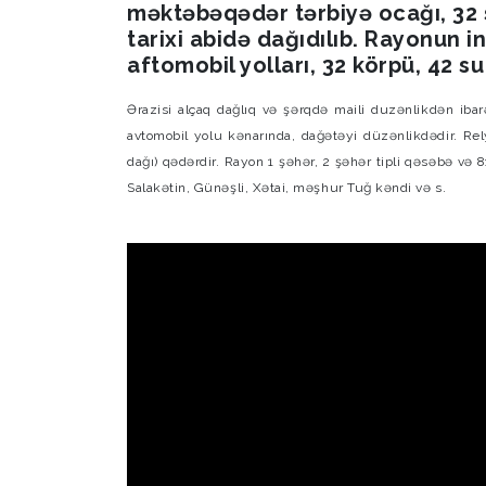
məktəbəqədər tərbiyə ocağı, 32 
tarixi abidə dağıdılıb. Rayonun i
aftomobil yolları, 32 körpü, 42 su
Ərazisi alçaq dağlıq və şərqdə maili duzənlikdən i
avtomobil yolu kənarında, dağətəyi düzənlikdədir. R
dağı) qədərdir. Rayon 1 şəhər, 2 şəhər tipli qəsəbə və 
Salakətin, Günəşli, Xətai, məşhur Tuğ kəndi və s.