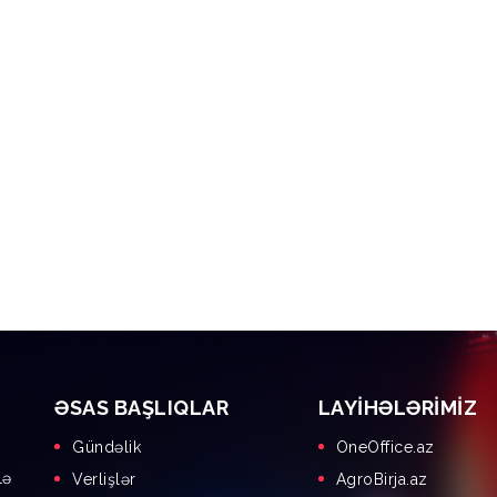
ƏSAS BAŞLIQLAR
LAYIHƏLƏRIMIZ
Gündəlik
OneOffice.az
lə
Verlişlər
AgroBirja.az