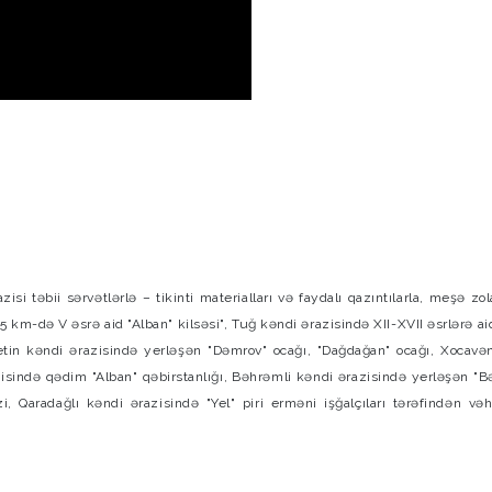
 təbii sərvətlərlə – tikinti materialları və faydalı qazıntılarla, meşə zol
5 km-də V əsrə aid "Alban" kilsəsi", Tuğ kəndi ərazisində XII-XVII əsrlərə ai
alaketin kəndi ərazisində yerləşən "Dəmrov" ocağı, "Dağdağan" ocağı, Xocav
zisində qədim "Alban" qəbirstanlığı, Bəhrəmli kəndi ərazisində yerləşən "
 Qaradağlı kəndi ərazisində "Yel" piri erməni işğalçıları tərəfindən vəh