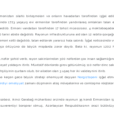
nistan silahlı birləşmələri və onların havadarları tərəfindən işğal edil
də 1723 yaşayış evi ermənilər tərəfindən yandırılaraq əmlakları talan ed
 edilib. Erməni vandalları tərəfindən 17 təhsil müəssisəsi, 4 məktəbəqədə
tarixi abidə dağıdılıb. Rayonun infrastrukturuna aid olan 12 rabitə qovşağ
məri xətti dağıdılıb, talan edilərək yararsız hala salınıb. İşğal nəticəsində
meşə örtüyünə də böyük miqdarda zərər dəyib. Belə ki, rayonun 1202
5 nəfər şəhid verib, rayon sakinlərindən 300 nəfərdən çox insan sağlamlığını 
həyat yoldaşını itirib. Müxtəlif dövrlərdə girov götürülmüş 110 nəfər dinc sa
şiliyinin qurbanı olub, bir ailədən olan 3 uşaq hər iki valideynini itirib.
-nə keçən gecə böyük strateji əhəmiyyət daşıyan
Nərgiztəpəni
işğal etm
irdiyi əməliyyat
zamanı düşmənin atəş mövqelərinə və cəmləşmə nöqtələri
əbəsi, ikinci Qarabağ müharibəsi ərzində rayonun 35 kəndi Ermənistan iş
uverenliyi bərqərar olmuş, Azərbaycan Respublikasının ərazi bütövlü