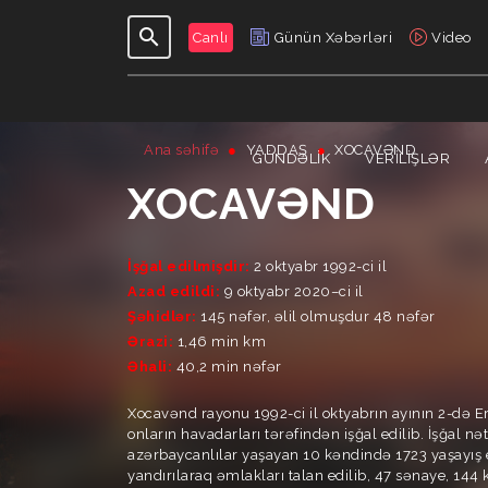
Canlı
Günün Xəbərləri
Video
Ana səhifə
YADDAŞ
XOCAVƏND
GÜNDƏLIK
VERILIŞLƏR
XOCAVƏND
İşğal edilmişdir:
2 oktyabr 1992-ci il
Azad edildi:
9 oktyabr 2020–ci il
Şəhidlər:
145 nəfər, əlil olmuşdur 48 nəfər
Ərazi:
1,46 min km
Əhali:
40,2 min nəfər
Xocavənd rayonu 1992-ci il oktyabrın ayının 2-də E
onların havadarları tərəfindən işğal edilib. İşğal n
azərbaycanlılar yaşayan 10 kəndində 1723 yaşayış 
yandırılaraq əmlakları talan edilib, 47 sənaye, 144 