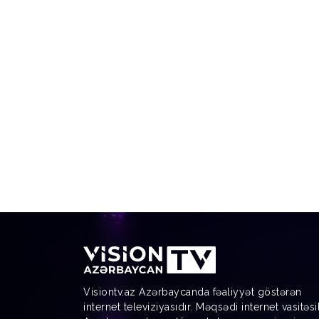
Visiontv.az Azərbaycanda fəaliyyət göstərən
internet televiziyasıdır. Məqsədi internet vasitəsi