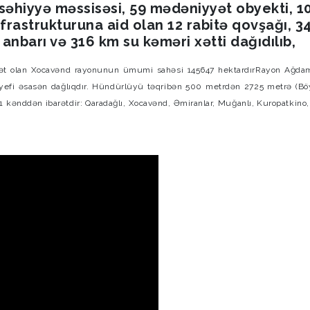
səhiyyə məssisəsi, 59 mədəniyyət obyekti, 1
nfrastrukturuna aid olan 12 rabitə qovşağı, 3
 anbarı və 316 km su kəməri xətti dağıdılıb,
barət olan Xocavənd rayonunun ümumi sahəsi 145647 hektardırRayon Ağda
elyefi əsasən dağlıqdır. Hündürlüyü təqribən 500 metrdən 2725 metrə (Bö
81 kənddən ibarətdir: Qaradağlı, Xocavənd, Əmiranlar, Muğanlı, Kuropatkino