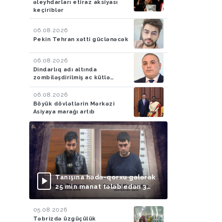
əleyhdarları etiraz aksiyası
keçiriblər
06.08.2026
Pekin Tehran xətti güclənəcək
06.08.2026
Dindarlıq adı altında
zombiləşdirilmiş ac kütlə…
06.08.2026
Böyük dövlətlərin Mərkəzi
Asiyaya marağı artıb
Tanışına hədə-qorxu gələrək
25 min manat tələb edən 3
nəfər saxlanılıb
05.08.2026
Təbrizdə üzgüçülük