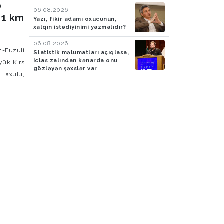
0
06.08.2026
41 km
Yazı, fikir adamı oxucunun,
xalqın istədiyinimi yazmalıdır?
06.08.2026
m-Füzuli
Statistik məlumatları açıqlasa,
iclas zalından kənarda onu
yük Kirs
gözləyən şəxslər var
, Haxulu,