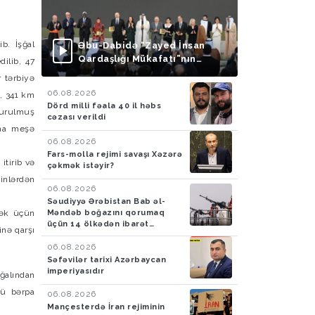
ib. İşğal
Əbu-Dabidə “Zayed İnsan
Qardaşlığı Mükafatı”nın
ilib, 47
təqdimolunma mərasimi
r tərbiyə
keçirilib
06.08.2026
ı, 341 km
Dörd milli fəala 40 il həbs
 vurulmuş
cəzası verildi
 ha meşə
06.08.2026
Fars-molla rejimi savaşı Xəzərə
itirib və
çəkmək istəyir?
kinlərdən
06.08.2026
Səudiyyə Ərəbistan Bab əl-
Məndəb boğazını qorumaq
ək üçün
üçün 14 ölkədən ibarət
nə qarşı
müdafiə koalisiyası yaradıb
06.08.2026
Səfəvilər tarixi Azərbaycan
imperiyasıdır
ğalından
yü bərpa
06.08.2026
Mançesterdə İran rejiminin