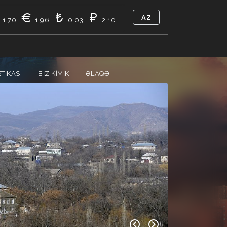
AZ
1.70
1.96
0.03
2.10
TIKASI
BIZ KIMIK
ƏLAQƏ