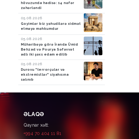
hövuzunda hadisə: 14 nəfər
zəhərləndi
05.08.2026
Goyimlər biz yəhudilərə xidmət
etməyə məhkumdur
05.08.2026
Müharibəyə görə İranda Ümid
Behzad və Pourya Səfəvvət
adlı iki şəxs edam edilib
05.08.2026
Durovu "terrorçular və
ekstremistlər" siyahısına
salınıb
ƏLAQƏ
Qaynar xətt:
+994 70 404 11 81