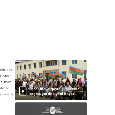
aqları və
d "Alban"
ənd kəndi
Bəhmənli"
Təzəbinəyə qayıdışın sevinci:
Doğma yurdda yeni həyat
şicəsinə
başlayır