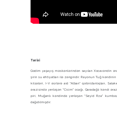
Tarixi
Qədim yaşayış məskənlərindən sayılan Xocavəndin ərazisi
şirin su ehtiyatları ilə zəngindir. Rayonun Tuğ kəndinin 
kilsələri, I-V əsrlərə aid "Alban" qəbirstanlıqları, S
ərazisində yerləşən "Cicim" ocağı, Qaradağlı kəndi əra
piri, Muğanlı kəndində yerləşən "Seyid Rza" kumbəzi,
dağıdılmışdır.