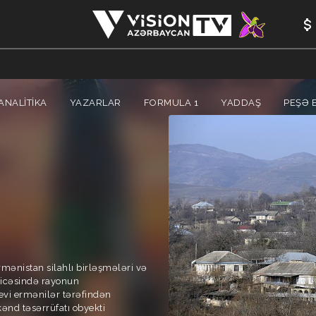
ANALİTİKA
YAZARLAR
FORMULA 1
YADDAŞ
PEŞƏ E
rmənistan silahlı birləşmələri və
əticəsində rayonun
evi ermənilər tərəfindən
kənd təsərrüfatı obyekti