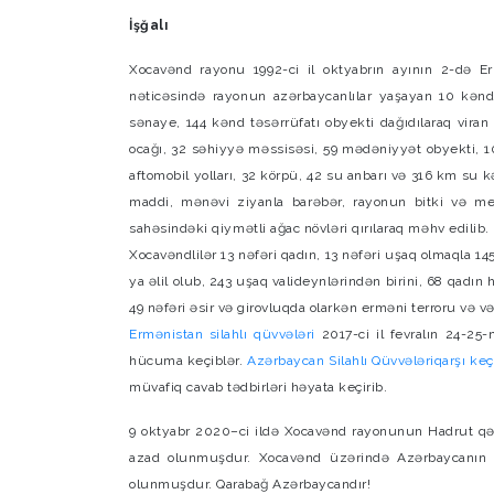
İşğalı
Xocavənd rayonu 1992-ci il oktyabrın ayının 2-də Ermə
nəticəsində rayonun azərbaycanlılar yaşayan 10 kəndin
sənaye, 144 kənd təsərrüfatı obyekti dağıdılaraq viran
ocağı, 32 səhiyyə məssisəsi, 59 mədəniyyət obyekti, 10 
aftomobil yolları, 32 körpü, 42 su anbarı və 316 km su kə
maddi, mənəvi ziyanla barəbər, rayonun bitki və 
sahəsindəki qiymətli ağac növləri qırılaraq məhv edilib.
Xocavəndlilər 13 nəfəri qadın, 13 nəfəri uşaq olmaqla 14
ya əlil olub, 243 uşaq valideynlərindən birini, 68 qadın 
49 nəfəri əsir və girovluqda olarkən erməni terroru və vəh
Ermənistan silahlı qüvvələri
2017-ci il fevralın 24-25
hücuma keçiblər.
Azərbaycan Silahlı Qüvvələri
qarşı keç
müvafiq cavab tədbirləri həyata keçirib.
9 oktyabr 2020–ci ildə Xocavənd rayonunun Hadrut qəs
azad olunmuşdur. Xocavənd üzərində Azərbaycanın s
olunmuşdur. Qarabağ Azərbaycandır!