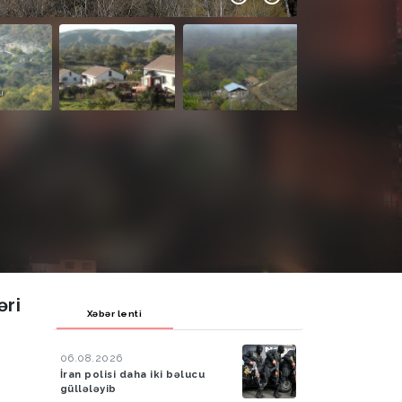
əri
Xəbər lenti
06.08.2026
İran polisi daha iki bəlucu
güllələyib