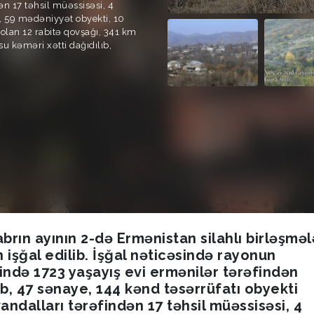
ən 17 təhsil müəssisəsi, 4
, 59 mədəniyyət obyekti, 10
 olan 12 rabitə qovşağı, 341 km
su kəməri xətti dağıdılıb,
rın ayının 2-də Ermənistan silahlı birləşməl
 işğal edilib. İşğal nəticəsində rayonun
ində 1723 yaşayış evi ermənilər tərəfindən
ib, 47 sənaye, 144 kənd təsərrüfatı obyekti
vandalları tərəfindən 17 təhsil müəssisəsi, 4