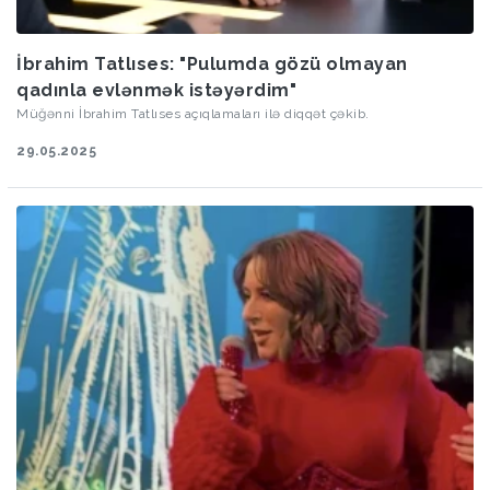
İbrahim Tatlıses: "Pulumda gözü olmayan
qadınla evlənmək istəyərdim"
Müğənni İbrahim Tatlıses açıqlamaları ilə diqqət çəkib.
29.05.2025