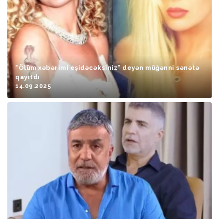
"Ölüm xəbərimi eşidəcəksiniz" deyən müğənni sənətə
qayıtdı
14.09.2025