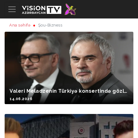
Ana səhifə
Şou-Bizness
Valeri Meladzenin Türkiyə konsertində gözlə
nilməz hadisə baş verib
14.06.2026