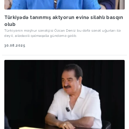
Türkiyədə tanınmış aktyorun evinə silahlı basqın
olub
Türkiyənin məşhur sənətçisi Özcan Deniz bu dəfə sənət uğurları ilə
deyil, ailədaxili qalmaqalla gündəmə gəlib.
30.08.2025