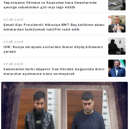
Yaponiyanın Okinava və Kaqosima hava limanlarında
qasırğa səbəbindən 470 reys ləğv edilib
07.08.2026
Şimali Kipr Prezidenti: Nikosiya BMT Baş katibinin adanı
minalardan təmizləmək təklifini rədd edib
07.08.2026
ISW: Rusiya ukraynalı əsirlərdən ibarət döyüş bölmələri
yaradır
07.08.2026
Xameneinin hərbi müşaviri: İran Hörmüz boğazında ikinci
marşrutun açılmasına icazə verməyəcək