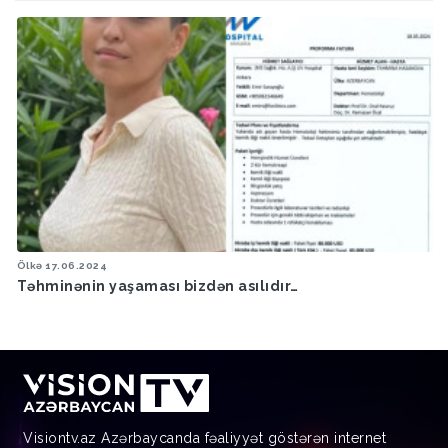
Ölkə
17.06.2024
Təhminənin yaşaması bizdən asılıdır…
Visiontv.az Azərbaycanda fəaliyyət göstərən internet