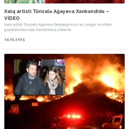
Xalq artisti Tünzalə Ağayeva Xankəndidə –
VİDEO
Xalq artisti Tünzalə Ağayeva Qarabağımızın ən zəngin və dilbər
güşələrindən olan Xankəndiyə yollanıb.
19.03.2025