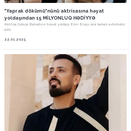
"Yaprak dökümü"nünü aktrisasına həyat
yoldaşından 15 MİLYONLUQ HƏDİYYƏ
Aktrisa Gökçe Bahadırın həyat yoldaşı Emir Ersoy ona bahalı avtomobil
alıb.
22.01.2025