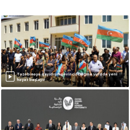
Təzəbinəyə qayıdışın sevinci: Doğma yurdda yeni
həyat başlayır