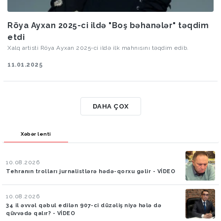
Röya Ayxan 2025-ci ildə "Boş bəhanələr" təqdim
etdi
Xalq artisti Röya Ayxan 2025-ci ildə ilk mahnısını təqdim edib.
11.01.2025
DAHA ÇOX
Xəbər lenti
10.08.2026
Tehranın trolları jurnalistlərə hədə-qorxu gəlir - VİDEO
10.08.2026
34 il əvvəl qəbul edilən 907-ci düzəliş niyə hələ də
qüvvədə qalır? - VİDEO