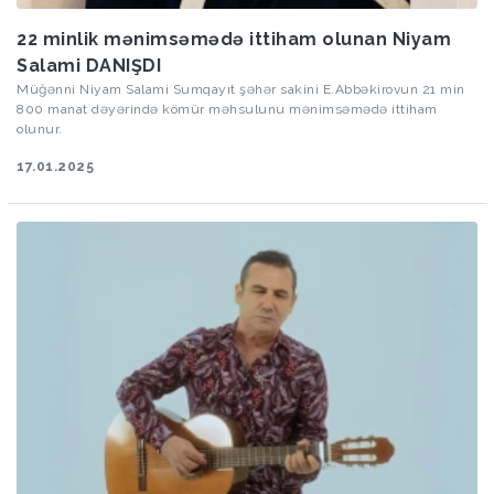
22 minlik mənimsəmədə ittiham olunan Niyam
Salami DANIŞDI
Müğənni Niyam Salami Sumqayıt şəhər sakini E.Abbəkirovun 21 min
800 manat dəyərində kömür məhsulunu mənimsəmədə ittiham
olunur.
17.01.2025