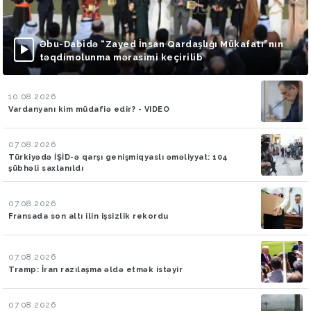
Əbu-Dabidə “Zayed İnsan Qardaşlığı Mükafatı”nın
təqdimolunma mərasimi keçirilib
10.08.2026
Vardanyanı kim müdafiə edir? - VIDEO
07.08.2026
Türkiyədə İŞİD-ə qarşı genişmiqyaslı əməliyyat: 104
şübhəli saxlanıldı
07.08.2026
Fransada son altı ilin işsizlik rekordu
07.08.2026
Tramp: İran razılaşma əldə etmək istəyir
07.08.2026