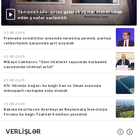
Tanışına hədə-qorxu gələrək 25 min manat tələb
edən 3 nəfər saxlanılıb
07.08.2026
Fransada sosialistlər arasında narazılıq yaranıb, partiya
rəhbərliyinin qarşısında şərt qoyulub
07.08.2026
Mikayıl Cabbarov: "Süni intellekt sayəsində karbamid
zavodunda istehsal artıb"
07.08.2026
KİV: Hörmüz boğazı ilə bağlı İran və Oman arasında
müvəqqəti razılaşma əldə olunub
07.08.2026
Bakıda keçiriləcək Azərbaycan Beynəlxalq İnvestisiya
Forumu ilə bağlı Təşkilat Komitəsi yaradılıb
VERLIŞLƏR