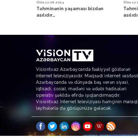
Ölkə
17.06.2024
Ölkə
16.
 bizdən
Təhminənin yaşaması bizdən
Paşin
asılıdır…
getməd
sazişi
Visiontv.az Azərbaycanda fəaliyyət göstərən
internet televiziyasıdır. Məqsədi internet vasitəsi
Azərbaycanda və dünyada baş verən siyasi,
iqtisadi, sosial, mədəni və ədəbi hadisələri
operativ şəkildə efirdə işıqlandırmaqdır.
Visiontv.az İnternet televiziyası həmçinin maraql
layihələrlə də görüşünüzə gələcək.