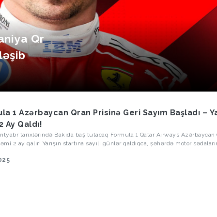
aniya Qr
ləşib
la 1 Azərbaycan Qran Prisinə Geri Sayım Başladı – Y
2 Ay Qaldı!
ntyabr tarixlərində Bakıda baş tutacaq Formula 1 Qatar Airways Azərbaycan
cəmi 2 ay qalır! Yarışın startına sayılı günlər qaldıqca, şəhərdə motor sədaları
manın nəfəsi hiss olunmağa başlayır.
025