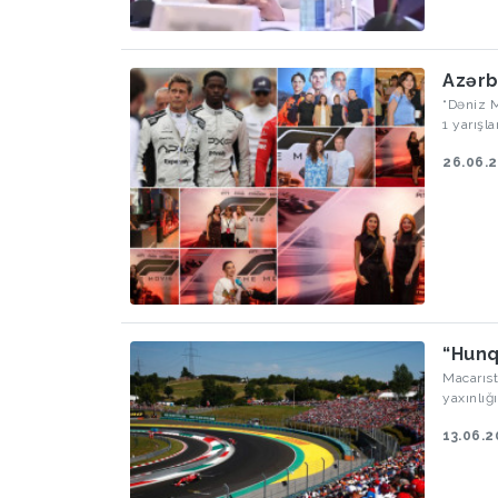
Azərb
“Dəniz 
1 yarışl
ilə “For
26.06.
“Hunq
Macarıst
yaxınlığ
yekun m
13.06.