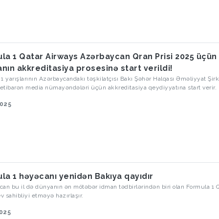
la 1 Qatar Airways Azərbaycan Qran Prisi 2025 üçün
nın akkreditasiya prosesinə start verildi!
1 yarışlarının Azərbaycandakı təşkilatçısı Bakı Şəhər Halqası Əməliyyat Şirk
tibarən media nümayəndələri üçün akkreditasiya qeydiyyatına start verir.
2025
la 1 həyəcanı yenidən Bakıya qayıdır
an bu il də dünyanın ən mötəbər idman tədbirlərindən biri olan Formula 1 
ev sahibliyi etməyə hazırlaşır.
2025