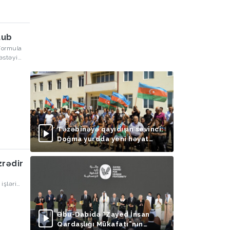
tub
Formula
əstəyi
Təzəbinəyə qayıdışın sevinci:
Doğma yurdda yeni həyat
başlayır
zrədir
işləri
Əbu-Dabidə “Zayed İnsan
Qardaşlığı Mükafatı”nın