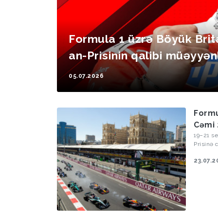
Formula 1 üzrə Böyük Brit
an-Prisinin qalibi müəyyən
05.07.2026
Formu
Cəmi 
19–21 se
Prisinə 
böyük id
23.07.2