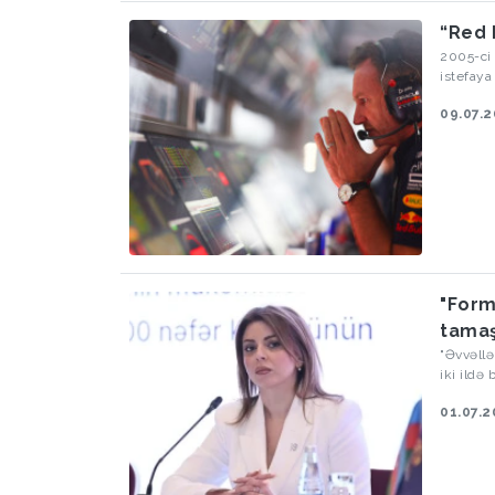
“Red 
2005-ci 
istefaya
09.07.
"Form
tamaş
"Əvvəllə
iki ildə
01.07.