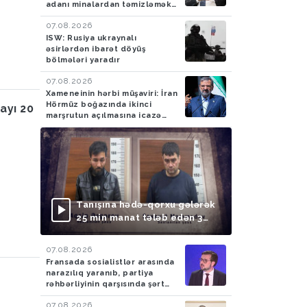
adanı minalardan təmizləmək
təklifini rədd edib
07.08.2026
ISW: Rusiya ukraynalı
əsirlərdən ibarət döyüş
bölmələri yaradır
07.08.2026
Xameneinin hərbi müşaviri: İran
Hörmüz boğazında ikinci
ayı 20
marşrutun açılmasına icazə
verməyəcək
Tanışına hədə-qorxu gələrək
25 min manat tələb edən 3
nəfər saxlanılıb
07.08.2026
Fransada sosialistlər arasında
narazılıq yaranıb, partiya
rəhbərliyinin qarşısında şərt
qoyulub
07.08.2026