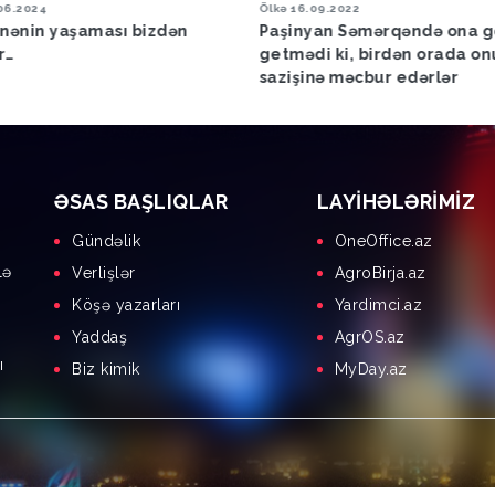
09.2022
Səmimi Söhbət
28.01.2021
yan Səmərqəndə ona görə
Səmimi söhbət - Leyla Ağay
i ki, birdən orada onu sülh
Yevda Abramov
nə məcbur edərlər
ƏSAS BAŞLIQLAR
LAYIHƏLƏRIMIZ
Gündəlik
OneOffice.az
lə
Verlişlər
AgroBirja.az
Köşə yazarları
Yardimci.az
Yaddaş
AgrOS.az
ı
Biz kimik
MyDay.az