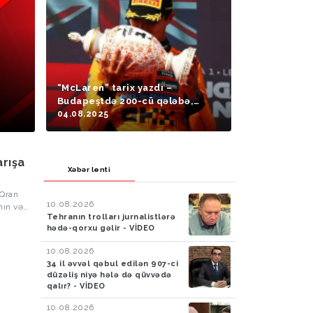
“McLaren” tarix yazdı –
Budapeştdə 200-cü qələbə,
liderlərdən daha bir dubl!
04.08.2025
arışa
Xəbər lenti
 Qran
10.08.2026
nın və
Tehranın trolları jurnalistlərə
hədə-qorxu gəlir - VİDEO
10.08.2026
34 il əvvəl qəbul edilən 907-ci
düzəliş niyə hələ də qüvvədə
qalır? - VİDEO
10.08.2026