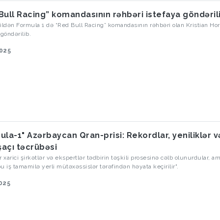
Bull Racing” komandasının rəhbəri istefaya göndəril
ildən Formula 1 də “Red Bull Racing” komandasının rəhbəri olan Kristian Ho
 göndərilib.
2025
ula-1" Azərbaycan Qran-prisi: Rekordlar, yeniliklər v
açı təcrübəsi
r xarici şirkətlər və ekspertlər tədbirin təşkili prosesinə cəlb olunurdular, 
 bu iş tamamilə yerli mütəxəssislər tərəfindən həyata keçirilir".
2025