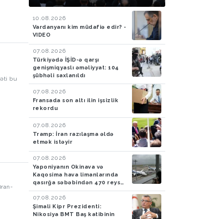
təqdimolunma mərasimi
keçirilib
10.08.2026
Vardanyanı kim müdafiə edir? -
VIDEO
07.08.2026
Türkiyədə İŞİD-ə qarşı
genişmiqyaslı əməliyyat: 104
şübhəli saxlanıldı
əti bu
07.08.2026
Fransada son altı ilin işsizlik
rekordu
07.08.2026
Tramp: İran razılaşma əldə
etmək istəyir
07.08.2026
Yaponiyanın Okinava və
Kaqosima hava limanlarında
qasırğa səbəbindən 470 reys
Qran-
ləğv edilib
07.08.2026
Şimali Kipr Prezidenti:
Nikosiya BMT Baş katibinin