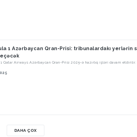
la 1 Azərbaycan Qran-Prisi: tribunalardakı yerlərin s
keçəcək
1 Qatar Airways Azərbaycan Qran-Prisi 2025-ə hazırlıq işləri davam etdirilir.
2025
DAHA ÇOX