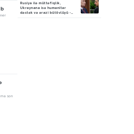
Rusiya ilə müttəfiqlik,
Ukraynana isə humanitar
ib
dəstək və ərazi bütövlüyü -
rner
VİDEO
ə
amma son