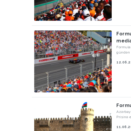
Formu
media
Formula 
gündən e
12.06.
Formu
Azərbayc
Prisinə 
11.06.