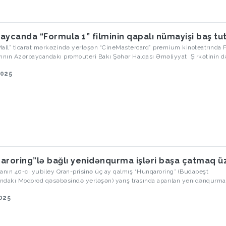
aycanda “Formula 1” filminin qapalı nümayişi baş tu
Mall” ticarət mərkəzində yerləşən “CineMastercard” premium kinoteatrında 
arının Azərbaycandakı promouteri Bakı Şəhər Halqası Əməliyyat Şirkətinin d
mula 1” idman dramının premyeradan öncə nümayişi keçirilib.
2025
aroring”lə bağlı yenidənqurma işləri başa çatmaq ü
anın 40-cı yubiley Qran-prisinə üç ay qalmış “Hunqaroring” (Budapeşt
ındakı Modorod qəsəbəsində yerləşən) yarış trasında aparılan yenidənqurma 
ərhələyə daxil olub.
2025