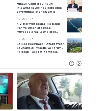
Mikayıl Cabbarov: "Süni
intellekt sayəsində karbamid
zavodunda istehsal artıb"
07.08.2026
KİV: Hörmüz boğazı ilə bağlı
İran və Oman arasında
müvəqqəti razılaşma əldə
olunub
07.08.2026
Bakıda keçiriləcək Azərbaycan
Beynəlxalq İnvestisiya Forumu
ilə bağlı Təşkilat Komitəsi
yaradılıb