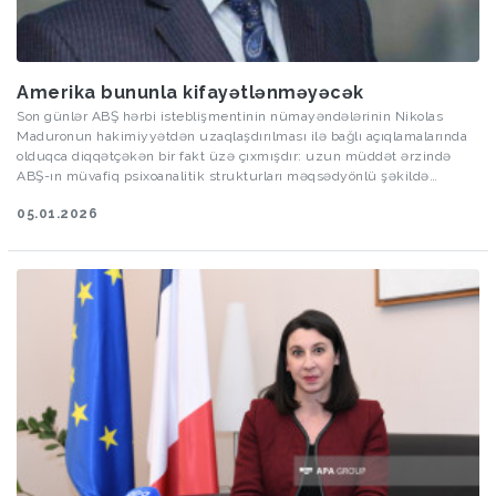
Amerika bununla kifayətlənməyəcək
Son günlər ABŞ hərbi isteblişmentinin nümayəndələrinin Nikolas
Maduronun hakimiyyətdən uzaqlaşdırılması ilə bağlı açıqlamalarında
olduqca diqqətçəkən bir fakt üzə çıxmışdır: uzun müddət ərzində
ABŞ-ın müvafiq psixoanalitik strukturları məqsədyönlü şəkildə
Maduronun psixoloji davranış modellərini və fərdi xarakter
05.01.2026
xüsusiyyətlərini sistemli şəkildə tədqiq etmişdir. Bu faktı xalqların və
bütövlükdə cəmiyyətlərin mental xüsusiyyətlərinin planlı şəkildə
öyrənilməsi ilə birləşdirdikdə, müasir siyasətdə mental mühəndislik
adlı elmi istiqamətin formalaşmasının və praktik tətbiqinin nə qədər
böyük əhəmiyyət daşıdığı aydın şəkildə görünür.