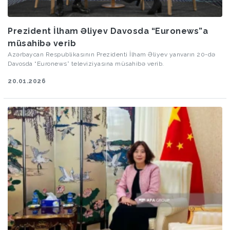
Prezident İlham Əliyev Davosda “Euronews”a
müsahibə verib
Azərbaycan Respublikasının Prezidenti İlham Əliyev yanvarın 20-də
Davosda “Euronews” televiziyasına müsahibə verib.
20.01.2026