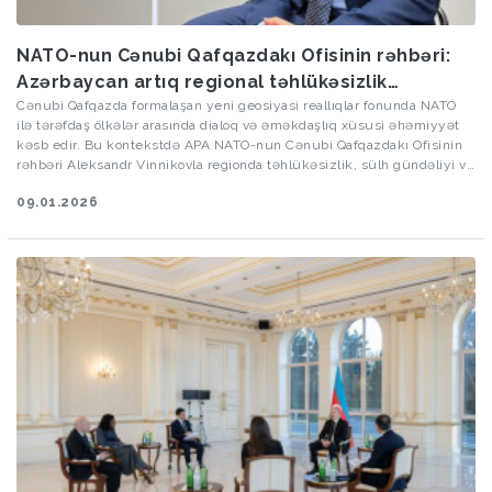
NATO-nun Cənubi Qafqazdakı Ofisinin rəhbəri:
Azərbaycan artıq regional təhlükəsizlik
mühitində mühüm rol oynayır
Cənubi Qafqazda formalaşan yeni geosiyasi reallıqlar fonunda NATO
ilə tərəfdaş ölkələr arasında dialoq və əməkdaşlıq xüsusi əhəmiyyət
kəsb edir. Bu kontekstdə APA NATO-nun Cənubi Qafqazdakı Ofisinin
rəhbəri Aleksandr Vinnikovla regionda təhlükəsizlik, sülh gündəliyi və
strateji bağlantılarla bağlı aktual mövzuları müzakirə edib.
09.01.2026