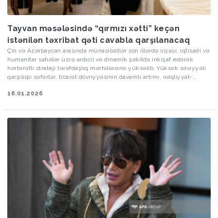
Tayvan məsələsində “qırmızı xətti” keçən
istənilən təxribat qəti cavabla qarşılanacaq
Çin və Azərbaycan arasında münasibətlər son illərdə siyasi, iqtisadi və
humanitar sahələr üzrə ardıcıl və dinamik şəkildə inkişaf edərək
hərtərəfli strateji tərəfdaşlıq mərhələsinə yüksəlib. Yüksək səviyyəli
qarşılıqlı səfərlər, ticarət dövriyyəsinin davamlı artımı, nəqliyyat-
logistika sahəsində əməkdaşlıq və “Bir kəmər, bir yol” təşəbbüsü
16.01.2026
çərçivəsində həyata keçirilən layihələr ikitərəfli əlaqələri daha da
möhkəmləndirib. Bununla yanaşı, mədəniyyət, təhsil, turizm və
humanitar mübadilələr xalqlar arasında qarşılıqlı etimad və anlaşmanı
gücləndirib. Beynəlxalq və regional məsələlərdə nümayiş etdirilən
qarşılıqlı dəstək, xüsusilə əsas milli maraqlara hörmət prinsipi Çin–
Azərbaycan münasibətlərinin etibarlı və uzunmüddətli xarakter
daşıdığını təsdiqləyir.