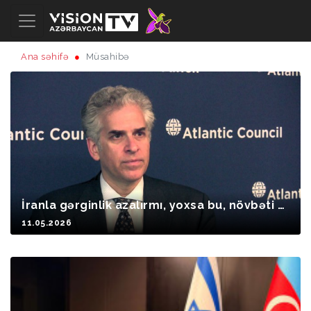
Ana səhifə
Müsahibə
İranla gərginlik azalırmı, yoxsa bu, növbəti m
ərhələdən öncə taktiki fasilədir?
11.05.2026