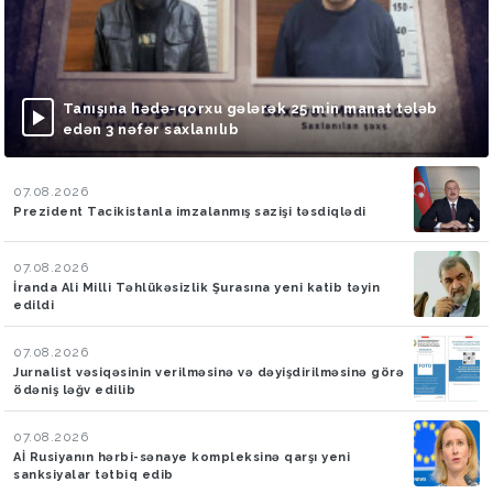
Tanışına hədə-qorxu gələrək 25 min manat tələb
edən 3 nəfər saxlanılıb
07.08.2026
Prezident Tacikistanla imzalanmış sazişi təsdiqlədi
07.08.2026
İranda Ali Milli Təhlükəsizlik Şurasına yeni katib təyin
edildi
07.08.2026
Jurnalist vəsiqəsinin verilməsinə və dəyişdirilməsinə görə
ödəniş ləğv edilib
07.08.2026
Aİ Rusiyanın hərbi-sənaye kompleksinə qarşı yeni
sanksiyalar tətbiq edib