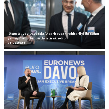
İlham Əliyev Davosda “Azərbaycan rəhbərliyi ilə səhər
yeməyi” adlı tədbirdə iştirak edib
21.01.2026