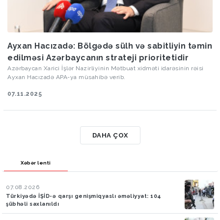
Ayxan Hacızadə: Bölgədə sülh və sabitliyin təmin
edilməsi Azərbaycanın strateji prioritetidir
Azərbaycan Xarici İşlər Nazirliyinin Mətbuat xidməti idarəsinin rəisi
Ayxan Hacızadə APA-ya müsahibə verib.
07.11.2025
DAHA ÇOX
Xəbər lenti
07.08.2026
Türkiyədə İŞİD-ə qarşı genişmiqyaslı əməliyyat: 104
şübhəli saxlanıldı