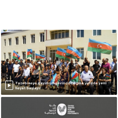
Təzəbinəyə qayıdışın sevinci: Doğma yurdda yeni
həyat başlayır