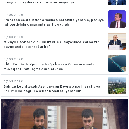
marşrutun açılmasına icazə verməyəcək
07.08.2026
Fransada sosialistlər arasında narazılıq yaranıb, partiya
rəhbərliyinin qarşısında şərt qoyulub
07.08.2026
Mikayıl Cabbarov: "Süni intellekt sayəsində karbamid
zavodunda istehsal artıb"
07.08.2026
KİV: Hörmüz boğazı ilə bağlı İran və Oman arasında
müvəqqəti razılaşma əldə olunub
07.08.2026
Bakıda keçiriləcək Azərbaycan Beynəlxalq İnvestisiya
Forumu ilə bağlı Təşkilat Komitəsi yaradılıb