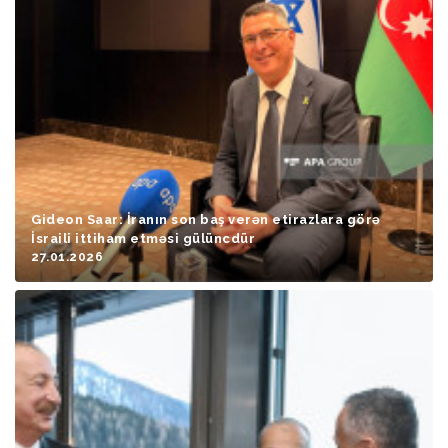
Gideon Saar: İranın son baş verən etirazlara görə
İsraili ittiham etməsi gülüncdür
27.01.2026