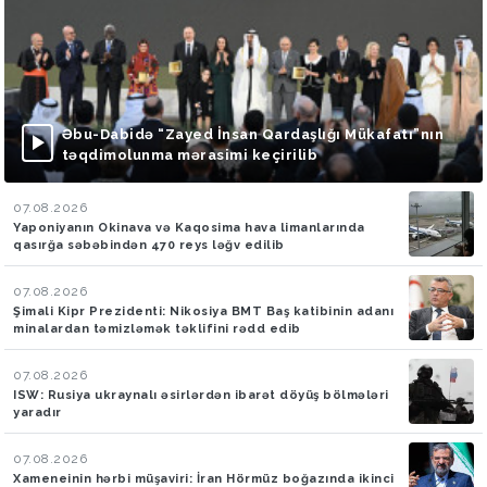
Əbu-Dabidə “Zayed İnsan Qardaşlığı Mükafatı”nın
təqdimolunma mərasimi keçirilib
07.08.2026
Yaponiyanın Okinava və Kaqosima hava limanlarında
qasırğa səbəbindən 470 reys ləğv edilib
07.08.2026
Şimali Kipr Prezidenti: Nikosiya BMT Baş katibinin adanı
minalardan təmizləmək təklifini rədd edib
07.08.2026
ISW: Rusiya ukraynalı əsirlərdən ibarət döyüş bölmələri
yaradır
07.08.2026
Xameneinin hərbi müşaviri: İran Hörmüz boğazında ikinci