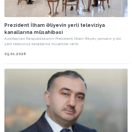
Prezident İlham Əliyevin yerli televiziya
kanallarına müsahibəsi
Azərbaycan Respublikasının Prezidenti İlham Əliyev yanvarın 5-də
yerli televiziya kanallarına müsahibə verib.
05.01.2026