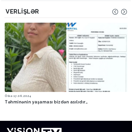
VERLIŞLƏR
Ölkə
17.06.2024
Təhminənin yaşaması bizdən asılıdır…