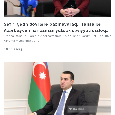
Səfir: Çətin dövrlərə baxmayaraq, Fransa ilə
Azərbaycan hər zaman yüksək səviyyəli dialoqu
saxlayıb
Fransa Respublikasının Azərbaycandakı yeni səfiri xanım Sofi Laqutun
APA-ya müsahibə verib.
18.11.2025