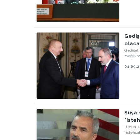
Gediş
olac
Gedişat 
məğlubdu
01.09.
Şuşa 
"iste
"Uzun-uz
"istehsa
və Üzeyi