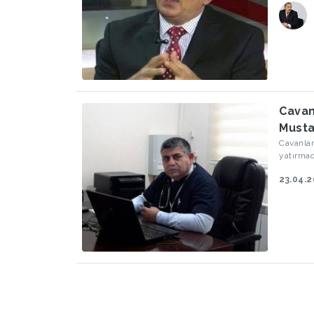
Cavan
Must
Cavanlar çox p
yatırma
23.04.