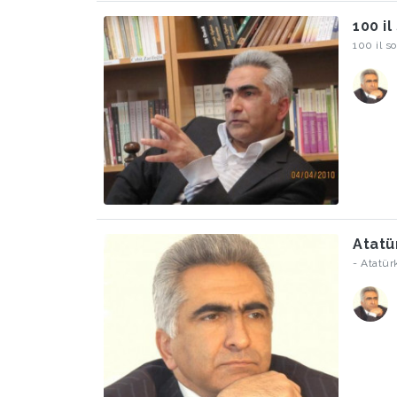
100 i
100 il s
Atatü
- Atatür