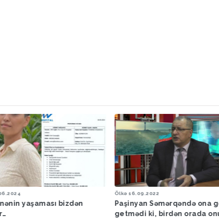
.09.2022
Səmimi Söhbət
28.01.2021
yan Səmərqəndə ona görə
Səmimi söhbət - Leyla Ağay
di ki, birdən orada onu sülh
Yevda Abramov