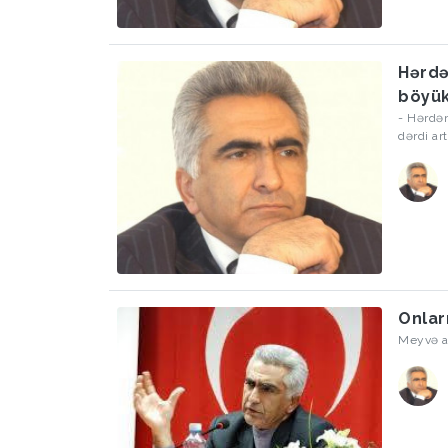
Hərdə
böyük
- Hərdən
dərdi art
Onları
Meyvə al