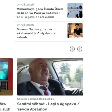
05.08.2026
Müharibəyə görə İranda Ümid
Behzad və Pourya Səfəvvət
adlı iki şəxs edam edilib
05.08.2026
Durovu "terrorçular və
ekstremistlər" siyahısına
salınıb
Dünya
17.06.2024
Ölkə
17.06.2024
eva /
Təhminənin yaşaması bizdən
Təhminənin 
asılıdır…
asılıdır…