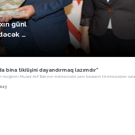
xın günl
dəcək –
da bina tikilişini dayandırmaq lazımdır”
-müğənni Murad Arif Bakının mərkəzində yeni binaların tikilməsindən nara
2023