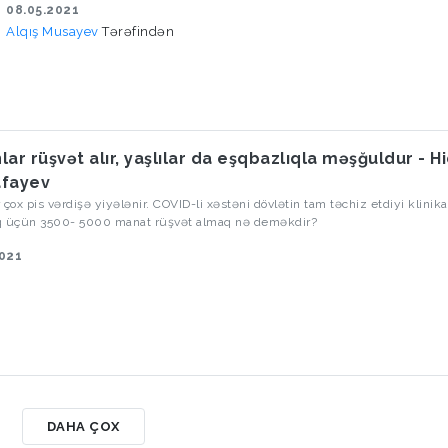
08.05.2021
Alqış Musayev
Tərəfindən
lar rüşvət alır, yaşlılar da eşqbazlıqla məşğuldur - H
afayev
is vərdişə yiyələnir. COVID-li xəstəni dövlətin tam təchiz etdiyi klinikada
q üçün 3500- 5000 manat rüşvət almaq nə deməkdir?
2021
DAHA ÇOX