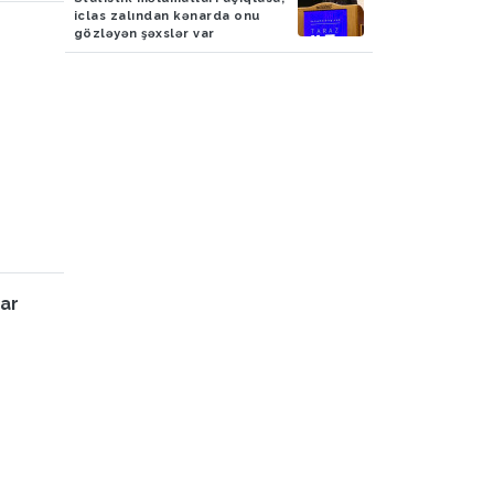
iclas zalından kənarda onu
gözləyən şəxslər var
var