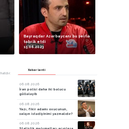
Bayraqdar Azərbaycanı bu şeirlə
təbrik etdi
15.06.2023
Xəbər lenti
hatdır.
06.08.2026
İran polisi daha iki bəlucu
güllələyib
06.08.2026
Yazı, fikir adamı oxucunun,
xalqın istədiyinimi yazmalıdır?
06.08.2026
Statistik məlumatları açıqlasa,