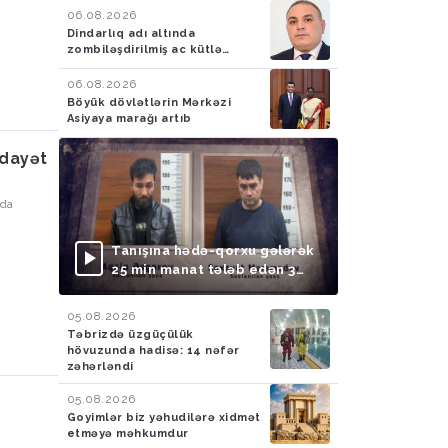
06.08.2026
Dindarlıq adı altında
zombiləşdirilmiş ac kütlə…
06.08.2026
Böyük dövlətlərin Mərkəzi
Asiyaya marağı artıb
idayət
Tanışına hədə-qorxu gələrək
25 min manat tələb edən 3
nəfər saxlanılıb
05.08.2026
Təbrizdə üzgüçülük
hövuzunda hadisə: 14 nəfər
zəhərləndi
05.08.2026
Goyimlər biz yəhudilərə xidmət
etməyə məhkumdur