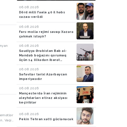
keçirilib
06.08.2026
Dörd milli fəala 40 il həbs
cəzası verildi
06.08.2026
Fars-molla rejimi savaşı Xəzərə
çəkmək istəyir?
06.08.2026
inyan
Səudiyyə Ərəbistan Bab əl-
Məndəb boğazını qorumaq
üçün 14 ölkədən ibarət
müdafiə koalisiyası yaradıb
06.08.2026
Səfəvilər tarixi Azərbaycan
imperiyasıdır
06.08.2026
Mançesterdə İran rejiminin
əleyhdarları etiraz aksiyası
keçiriblər
06.08.2026
nemətlər
Pekin Tehran xətti güclənəcək
n, Vaqif