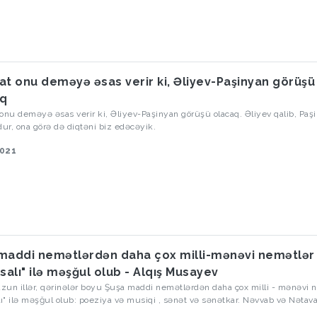
at onu deməyə əsas verir ki, Əliyev-Paşinyan görüşü
aq
onu deməyə əsas verir ki, Əliyev-Paşinyan görüşü olacaq. Əliyev qalib, Paş
r, ona görə də diqtəni biz edəcəyik.
2021
maddi nemətlərdən daha çox milli-mənəvi nemətlər
hsalı" ilə məşğul olub - Alqış Musayev
un illər, qərinələr boyu Şuşa maddi nemətlərdən daha çox milli - mənəvi 
lı" ilə məşğul olub: poeziya və musiqi , sənət və sənətkar. Nəvvab və Nətava
r, "istehsal" edib Şuşa.