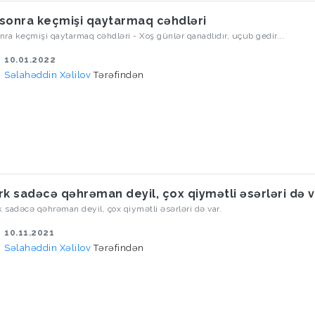
l sonra keçmişi qaytarmaq cəhdləri
onra keçmişi qaytarmaq cəhdləri - Xoş günlər qanadlıdır, uçub gedir...
10.01.2022
Səlahəddin Xəlilov
Tərəfindən
rk sadəcə qəhrəman deyil, çox qiymətli əsərləri də 
k sadəcə qəhrəman deyil, çox qiymətli əsərləri də var.
10.11.2021
Səlahəddin Xəlilov
Tərəfindən