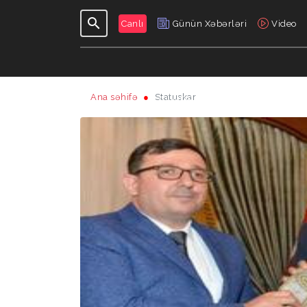
Canlı
Günün Xəbərləri
Video
Ana səhifə
Statuskar
GÜNDƏLIK
VERILIŞLƏR