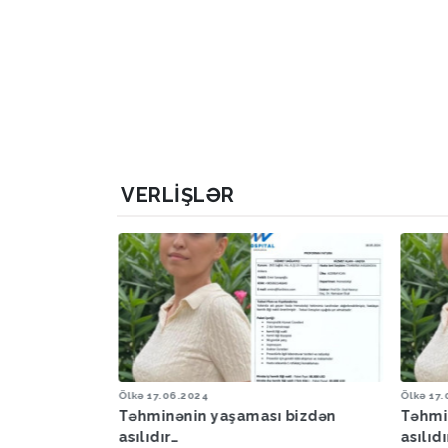
VERLIŞLƏR
Ölkə
17.06.2024
Ölkə
16
 bizdən
Təhminənin yaşaması bizdən
Paşin
asılıdır…
getmə