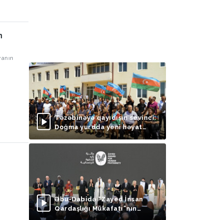
n
yanın
Təzəbinəyə qayıdışın sevinci:
Doğma yurdda yeni həyat
başlayır
Əbu-Dabidə “Zayed İnsan
Qardaşlığı Mükafatı”nın
təqdimolunma mərasimi