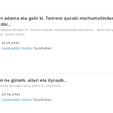
n adama elə gəlir ki, Tanrının qəzəbi mərhəmətində
dür...
 adama elə gəlir ki, Tanrının qəzəbi mərhəmətindən böyükdür... Sanki dün
ıb, sevinci azalıb.
27.10.2021
Səlahəddin Xəlilov
Tərəfindən
n nə günahı, əlləri elə öyrəşib...
anda satıcıdan xahiş etdim ki, seçməsin.
20.09.2021
Səlahəddin Xəlilov
Tərəfindən