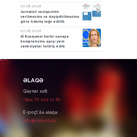
07.08.2026
Jurnalist vəsiqəsinin
verilməsinə və dəyişdirilməsinə
görə ödəniş ləğv edilib
07.08.2026
Aİ Rusiyanın hərbi-sənaye
kompleksinə qarşı yeni
sanksiyalar tətbiq edib
ƏLAQƏ
Qaynar xətt:
+994 70 404 11 81
E-poçt ilə əlaqə:
info@visiontv.az