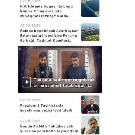
07.08.2026
KİV: Hörmüz boğazı ilə bağlı
İran və Oman arasında
müvəqqəti razılaşma əldə
olunub
07.08.2026
Bakıda keçiriləcək Azərbaycan
Beynəlxalq İnvestisiya Forumu
ilə bağlı Təşkilat Komitəsi
yaradılıb
Tanışına hədə-qorxu gələrək
25 min manat tələb edən 3
nəfər saxlanılıb
07.08.2026
Prezident Tacikistanla
imzalanmış sazişi təsdiqlədi
07.08.2026
İranda Ali Milli Təhlükəsizlik
Şurasına yeni katib təyin edildi