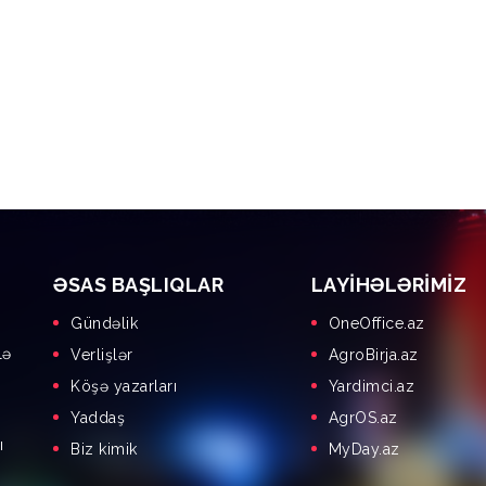
ƏSAS BAŞLIQLAR
LAYIHƏLƏRIMIZ
Gündəlik
OneOffice.az
lə
Verlişlər
AgroBirja.az
Köşə yazarları
Yardimci.az
Yaddaş
AgrOS.az
ı
Biz kimik
MyDay.az