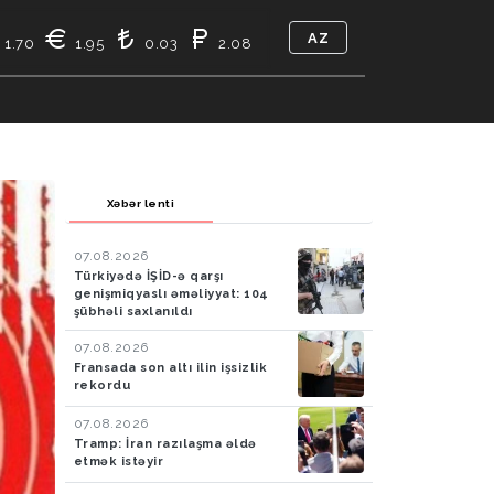
AZ
1.70
1.95
0.03
2.08
TIKASI
BIZ KIMIK
ƏLAQƏ
Xəbər lenti
07.08.2026
Türkiyədə İŞİD-ə qarşı
genişmiqyaslı əməliyyat: 104
şübhəli saxlanıldı
07.08.2026
Fransada son altı ilin işsizlik
rekordu
07.08.2026
Tramp: İran razılaşma əldə
etmək istəyir