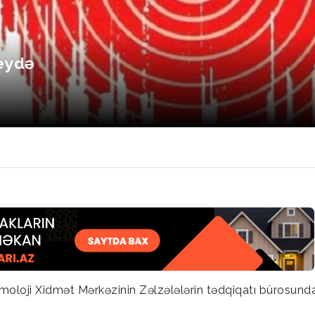
qeydə
moloji Xidmət Mərkəzinin Zəlzələlərin tədqiqatı bürosund