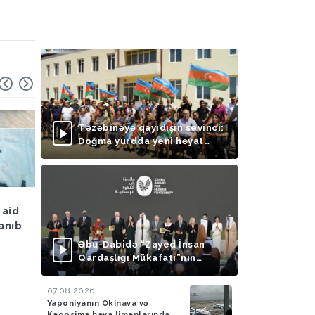
Təzəbinəyə qayıdışın sevinci:
Doğma yurdda yeni həyat
başlayır
Hava
05.08.2026
Hadisə
05.08.2026
 aid
Bakıya yağış yağacaq
Azərbaycan gömrükçü
lanıb
İrandan Britaniyaya y
aparan maşında 4,5 k
Əbu-Dabidə “Zayed İnsan
tiryək aşkarlayıblar-
Qardaşlığı Mükafatı”nın
FOTO
təqdimolunma mərasimi
keçirilib
07.08.2026
Yaponiyanın Okinava və
Kaqosima hava limanlarında