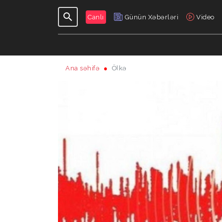
Canlı
Günün Xəbərləri
Video
Ana səhifə
Ölkə
GÜNDƏLIK
VERILIŞLƏR