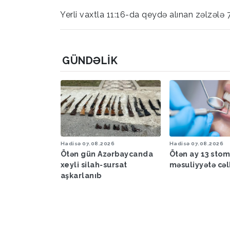
Yerli vaxtla 11:16-da qeydə alınan zəlzələ 
GÜNDƏLIK
6
Hadisə
07.08.2026
Hadisə
07.08.2026
a proqnozu
Ötən gün Azərbaycanda
Ötən ay 13 sto
xeyli silah-sursat
məsuliyyətə cəl
aşkarlanıb