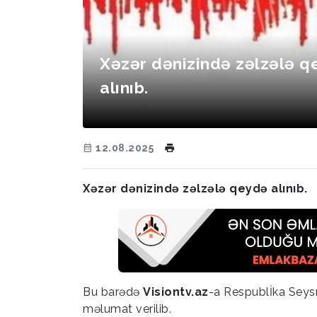
Xəzər dənizində zəlzələ 
alınıb.
12.08.2025
Xəzər dənizində zəlzələ qeydə alınıb.
Bu barədə
Visiontv.az
-a Respublİka Seys
məlumat verilib.