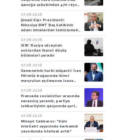
qasırğa səbəbindən 470 reys
ləğv edilib
07.08.2026
Şimali Kipr Prezidenti:
Nikosiya BMT Baş katibinin
adanı minalardan təmizləmək
təklifini rədd edib
07.08.2026
ISW: Rusiya ukraynalı
əsirlərdən ibarət döyüş
bölmələri yaradır
07.08.2026
Xameneinin hərbi müşaviri: İran
Hörmüz boğazında ikinci
marşrutun açılmasına icazə
verməyəcək
07.08.2026
Fransada sosialistlər arasında
narazılıq yaranıb, partiya
rəhbərliyinin qarşısında şərt
qoyulub
07.08.2026
Mikayıl Cabbarov: "Süni
intellekt sayəsində karbamid
zavodunda istehsal artıb"