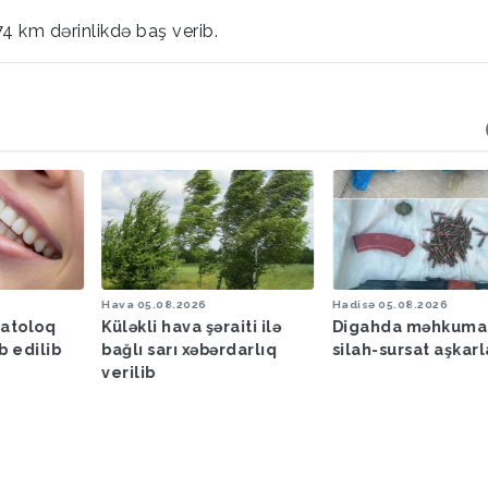
74 km dərinlikdə baş verib.
Hava
05.08.2026
Hadisə
05.08.2026
matoloq
Küləkli hava şəraiti ilə
Digahda məhkuma
b edilib
bağlı sarı xəbərdarlıq
silah-sursat aşkar
verilib