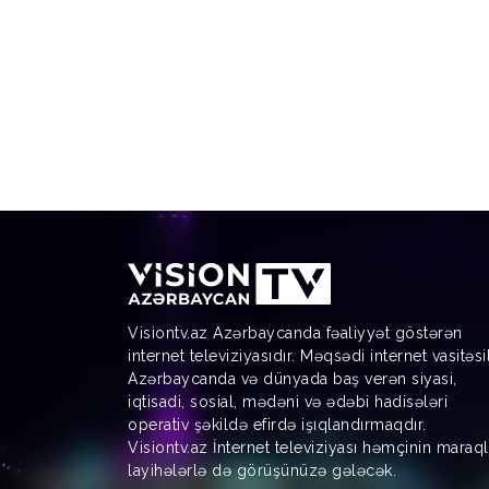
Visiontv.az Azərbaycanda fəaliyyət göstərən
internet televiziyasıdır. Məqsədi internet vasitəsi
Azərbaycanda və dünyada baş verən siyasi,
iqtisadi, sosial, mədəni və ədəbi hadisələri
operativ şəkildə efirdə işıqlandırmaqdır.
Visiontv.az İnternet televiziyası həmçinin maraql
layihələrlə də görüşünüzə gələcək.