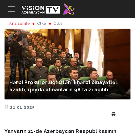
Ana səhifə
Ölkə
Ölkə
Hərbi Prokurorluq: Ötən il hərbi cinayətlər
azalıb, qeydə alınanların 98 faizi açılıb
21.01.2025
Yanvarın 21-də Azərbaycan Respublikasının