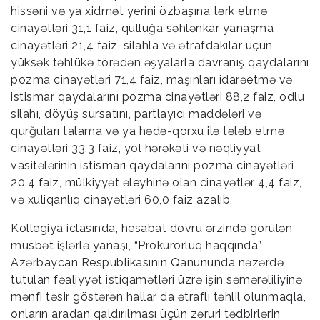
hissəni və ya xidmət yerini özbaşına tərk etmə
cinayətləri 31,1 faiz, qulluğa səhlənkar yanaşma
cinayətləri 21,4 faiz, silahla və ətrafdakılar üçün
yüksək təhlükə törədən əşyalarla davranış qaydalarını
pozma cinayətləri 71,4 faiz, maşınları idarəetmə və
istismar qaydalarını pozma cinayətləri 88,2 faiz, odlu
silahı, döyüş sursatını, partlayıcı maddələri və
qurğuları talama və ya hədə-qorxu ilə tələb etmə
cinayətləri 33,3 faiz, yol hərəkəti və nəqliyyat
vasitələrinin istismarı qaydalarını pozma cinayətləri
20,4 faiz, mülkiyyət əleyhinə olan cinayətlər 4,4 faiz,
və xuliqanlıq cinayətləri 60,0 faiz azalıb.
Kollegiya iclasında, hesabat dövrü ərzində görülən
müsbət işlərlə yanaşı, “Prokurorluq haqqında”
Azərbaycan Respublikasının Qanununda nəzərdə
tutulan fəaliyyət istiqamətləri üzrə işin səmərəliliyinə
mənfi təsir göstərən hallar da ətraflı təhlil olunmaqla,
onların aradan qaldırılması üçün zəruri tədbirlərin