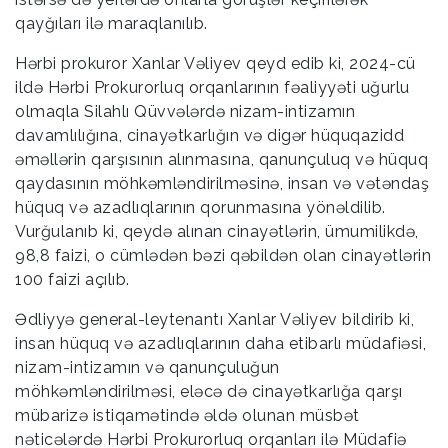
qayğıları ilə maraqlanılıb.
Hərbi prokuror Xanlar Vəliyev qeyd edib ki, 2024-cü
ildə Hərbi Prokurorluq orqanlarının fəaliyyəti uğurlu
olmaqla Silahlı Qüvvələrdə nizam-intizamın
davamlılığına, cinayətkarlığın və digər hüquqazidd
əməllərin qarşısının alınmasına, qanunçuluq və hüquq
qaydasının möhkəmləndirilməsinə, insan və vətəndaş
hüquq və azadlıqlarının qorunmasına yönəldilib.
Vurğulanıb ki, qeydə alınan cinayətlərin, ümumilikdə,
98,8 faizi, o cümlədən bəzi qəbildən olan cinayətlərin
100 faizi açılıb.
Ədliyyə general-leytenantı Xanlar Vəliyev bildirib ki,
insan hüquq və azadlıqlarının daha etibarlı müdafiəsi,
nizam-intizamın və qanunçuluğun
möhkəmləndirilməsi, eləcə də cinayətkarlığa qarşı
mübarizə istiqamətində əldə olunan müsbət
nəticələrdə Hərbi Prokurorluq orqanları ilə Müdafiə