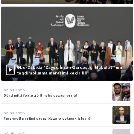
Əbu-Dabidə “Zayed İnsan Qardaşlığı Mükafatı”nın
təqdimolunma mərasimi keçirilib
06.08.2026
Dörd milli fəala 40 il həbs cəzası verildi
06.08.2026
Fars-molla rejimi savaşı Xəzərə çəkmək istəyir?
06.08.2026