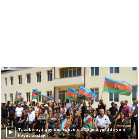
Təzəbinəyə qayıdışın sevinci: Doğma yurdda yeni
həyat başlayır