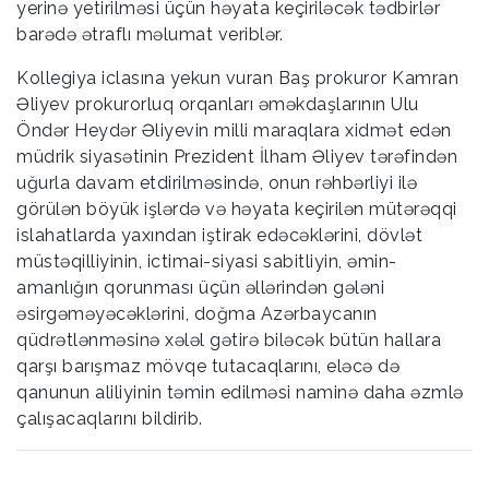
yerinə yetirilməsi üçün həyata keçiriləcək tədbirlər
barədə ətraflı məlumat veriblər.
Kollegiya iclasına yekun vuran Baş prokuror Kamran
Əliyev prokurorluq orqanları əməkdaşlarının Ulu
Öndər Heydər Əliyevin milli maraqlara xidmət edən
müdrik siyasətinin Prezident İlham Əliyev tərəfindən
uğurla davam etdirilməsində, onun rəhbərliyi ilə
görülən böyük işlərdə və həyata keçirilən mütərəqqi
islahatlarda yaxından iştirak edəcəklərini, dövlət
müstəqilliyinin, ictimai-siyasi sabitliyin, əmin-
amanlığın qorunması üçün əllərindən gələni
əsirgəməyəcəklərini, doğma Azərbaycanın
qüdrətlənməsinə xələl gətirə biləcək bütün hallara
qarşı barışmaz mövqe tutacaqlarını, eləcə də
qanunun aliliyinin təmin edilməsi naminə daha əzmlə
çalışacaqlarını bildirib.