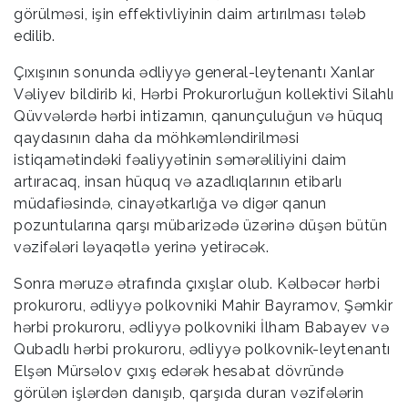
görülməsi, işin effektivliyinin daim artırılması tələb
edilib.
Çıxışının sonunda ədliyyə general-leytenantı Xanlar
Vəliyev bildirib ki, Hərbi Prokurorluğun kollektivi Silahlı
Qüvvələrdə hərbi intizamın, qanunçuluğun və hüquq
qaydasının daha da möhkəmləndirilməsi
istiqamətindəki fəaliyyətinin səmərəliliyini daim
artıracaq, insan hüquq və azadlıqlarının etibarlı
müdafiəsində, cinayətkarlığa və digər qanun
pozuntularına qarşı mübarizədə üzərinə düşən bütün
vəzifələri ləyaqətlə yerinə yetirəcək.
Sonra məruzə ətrafında çıxışlar olub. Kəlbəcər hərbi
prokuroru, ədliyyə polkovniki Mahir Bayramov, Şəmkir
hərbi prokuroru, ədliyyə polkovniki İlham Babayev və
Qubadlı hərbi prokuroru, ədliyyə polkovnik-leytenantı
Elşən Mürsəlov çıxış edərək hesabat dövründə
görülən işlərdən danışıb, qarşıda duran vəzifələrin