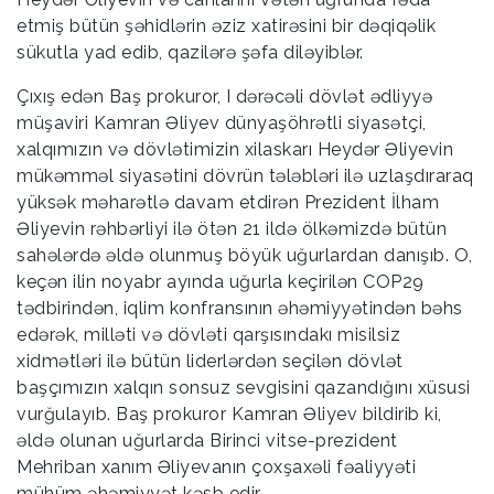
etmiş bütün şəhidlərin əziz xatirəsini bir dəqiqəlik
sükutla yad edib, qazilərə şəfa diləyiblər.
Çıxış edən Baş prokuror, I dərəcəli dövlət ədliyyə
müşaviri Kamran Əliyev dünyaşöhrətli siyasətçi,
xalqımızın və dövlətimizin xilaskarı Heydər Əliyevin
mükəmməl siyasətini dövrün tələbləri ilə uzlaşdıraraq
yüksək məharətlə davam etdirən Prezident İlham
Əliyevin rəhbərliyi ilə ötən 21 ildə ölkəmizdə bütün
sahələrdə əldə olunmuş böyük uğurlardan danışıb. O,
keçən ilin noyabr ayında uğurla keçirilən COP29
tədbirindən, iqlim konfransının əhəmiyyətindən bəhs
edərək, milləti və dövləti qarşısındakı misilsiz
xidmətləri ilə bütün liderlərdən seçilən dövlət
başçımızın xalqın sonsuz sevgisini qazandığını xüsusi
vurğulayıb. Baş prokuror Kamran Əliyev bildirib ki,
əldə olunan uğurlarda Birinci vitse-prezident
Mehriban xanım Əliyevanın çoxşaxəli fəaliyyəti
mühüm əhəmiyyət kəsb edir.