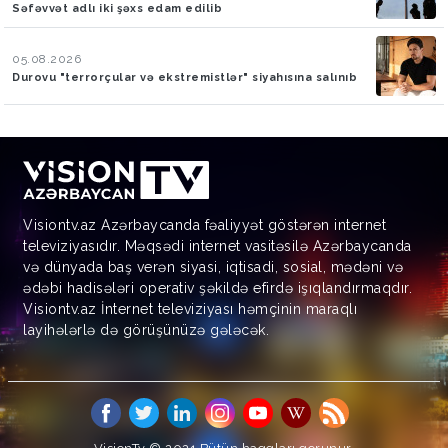
Səfəvvət adlı iki şəxs edam edilib
05.08.2026
Durovu "terrorçular və ekstremistlər" siyahısına salınıb
Visiontv.az Azərbaycanda fəaliyyət göstərən internet
televiziyasıdır. Məqsədi internet vasitəsilə Azərbaycanda
və dünyada baş verən siyasi, iqtisadi, sosial, mədəni və
ədəbi hadisələri operativ şəkildə efirdə işıqlandırmaqdır.
Visiontv.az İnternet televiziyası həmçinin maraqlı
layihələrlə də görüşünüzə gələcək.