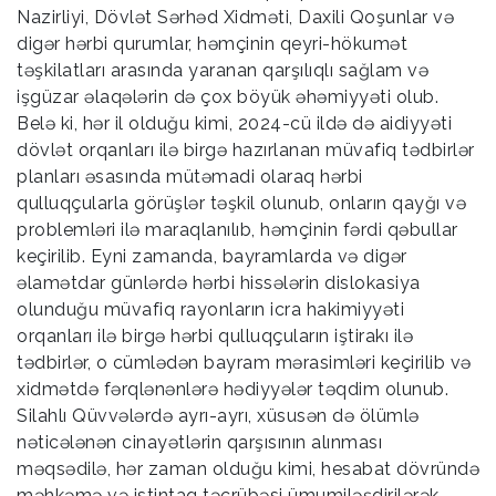
Nazirliyi, Dövlət Sərhəd Xidməti, Daxili Qoşunlar və
digər hərbi qurumlar, həmçinin qeyri-hökumət
təşkilatları arasında yaranan qarşılıqlı sağlam və
işgüzar əlaqələrin də çox böyük əhəmiyyəti olub.
Belə ki, hər il olduğu kimi, 2024-cü ildə də aidiyyəti
dövlət orqanları ilə birgə hazırlanan müvafiq tədbirlər
planları əsasında mütəmadi olaraq hərbi
qulluqçularla görüşlər təşkil olunub, onların qayğı və
problemləri ilə maraqlanılıb, həmçinin fərdi qəbullar
keçirilib. Eyni zamanda, bayramlarda və digər
əlamətdar günlərdə hərbi hissələrin dislokasiya
olunduğu müvafiq rayonların icra hakimiyyəti
orqanları ilə birgə hərbi qulluqçuların iştirakı ilə
tədbirlər, o cümlədən bayram mərasimləri keçirilib və
xidmətdə fərqlənənlərə hədiyyələr təqdim olunub.
Silahlı Qüvvələrdə ayrı-ayrı, xüsusən də ölümlə
nəticələnən cinayətlərin qarşısının alınması
məqsədilə, hər zaman olduğu kimi, hesabat dövründə
məhkəmə və istintaq təcrübəsi ümumiləşdirilərək,