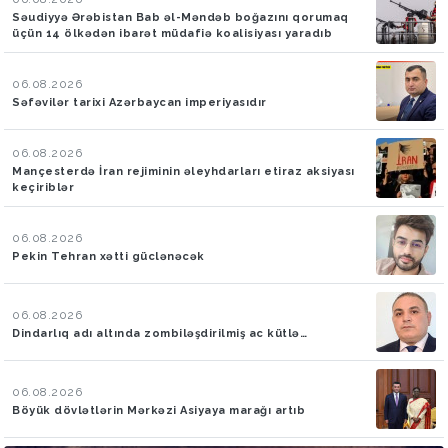
Səudiyyə Ərəbistan Bab əl-Məndəb boğazını qorumaq
üçün 14 ölkədən ibarət müdafiə koalisiyası yaradıb
06.08.2026
Səfəvilər tarixi Azərbaycan imperiyasıdır
06.08.2026
Mançesterdə İran rejiminin əleyhdarları etiraz aksiyası
keçiriblər
06.08.2026
Pekin Tehran xətti güclənəcək
06.08.2026
Dindarlıq adı altında zombiləşdirilmiş ac kütlə…
06.08.2026
Böyük dövlətlərin Mərkəzi Asiyaya marağı artıb