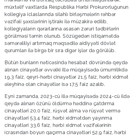
müxtəlif vaxtlarda Respublika Hərbi Prokurorluğunun
kollegiya iclaslarında silahlı birləşmələrin rəhbər
vəzifəli şəxslərinin iştirakı ilə müzakirə edilib,
kollegiyaların qərarlarına əsasən zəruri tədbirlərin
görülməsi təmin olunub. Sözügedən istiqamətdə
səmərəliliyi artırmaq məqsədilə aidiyyəti dövlət
qurumları ilə birgə bir sıra digər işlər də görülüb.
Bütün bunların nəticəsində hesabat dövründə qeydə
alınan cinayətlər əvvəlki illə müqayisədə ümumilikdə
19,3 faiz, qeyri-hərbi cinayətlər 21,5 faiz, hərbi xidmət
əleyhinə olan cinayətlər isə 17,5 faiz azalıb.
Eyni zamanda, 2023-cü illə müqayisədə 2024-cü ildə
qeydə alınan özünü öldürmə həddinə çatdırma
cinayətləri 20,0 faiz, rüşvət alma və rüşvət vermə
cinayətləri 53,4 faiz, hərbi xidmətdən yayınma
cinayətləri 33,6 faiz, hərbi xidmət vəzifələrinin
icrasından boyun qaçırma cinayətləri 52,9 faiz, hərbi