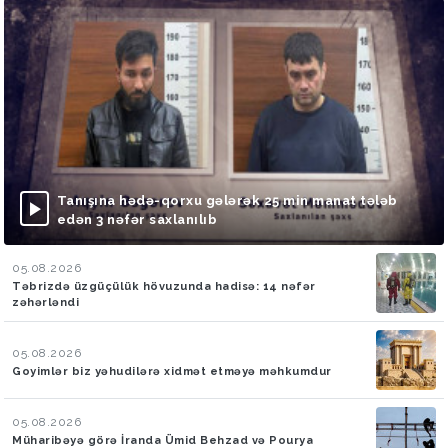
Tanışına hədə-qorxu gələrək 25 min manat tələb
edən 3 nəfər saxlanılıb
05.08.2026
Təbrizdə üzgüçülük hövuzunda hadisə: 14 nəfər
zəhərləndi
05.08.2026
Goyimlər biz yəhudilərə xidmət etməyə məhkumdur
05.08.2026
Müharibəyə görə İranda Ümid Behzad və Pourya