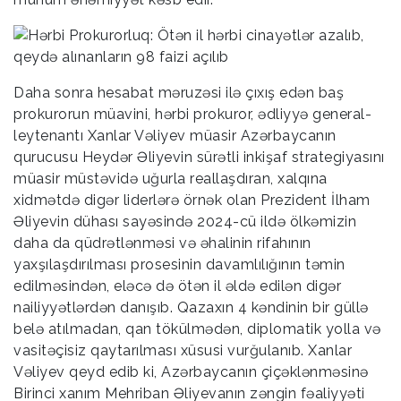
Daha sonra hesabat məruzəsi ilə çıxış edən baş
prokurorun müavini, hərbi prokuror, ədliyyə general-
leytenantı Xanlar Vəliyev müasir Azərbaycanın
qurucusu Heydər Əliyevin sürətli inkişaf strategiyasını
müasir müstəvidə uğurla reallaşdıran, xalqına
xidmətdə digər liderlərə örnək olan Prezident İlham
Əliyevin dühası sayəsində 2024-cü ildə ölkəmizin
daha da qüdrətlənməsi və əhalinin rifahının
yaxşılaşdırılması prosesinin davamlılığının təmin
edilməsindən, eləcə də ötən il əldə edilən digər
nailiyyətlərdən danışıb. Qazaxın 4 kəndinin bir güllə
belə atılmadan, qan tökülmədən, diplomatik yolla və
vasitəçisiz qaytarılması xüsusi vurğulanıb. Xanlar
Vəliyev qeyd edib ki, Azərbaycanın çiçəklənməsinə
Birinci xanım Mehriban Əliyevanın zəngin fəaliyyəti