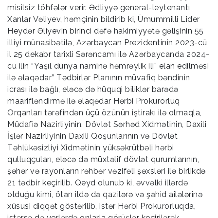
misilsiz töhfələr verir. Ədliyyə general-leytenantı
Xanlar Vəliyev, həmçinin bildirib ki, Ümummilli Lider
Heydər Əliyevin birinci dəfə hakimiyyətə gəlişinin 55
illiyi münasibətilə, Azərbaycan Prezidentinin 2023-cü
il 25 dekabr tarixli Sərəncamı ilə Azərbaycanda 2024-
cü ilin “Yaşıl dünya naminə həmrəylik ili” elan edilməsi
ilə əlaqədar” Tədbirlər Planının müvafiq bəndinin
icrası ilə bağlı, eləcə də hüquqi biliklər barədə
maarifləndirmə ilə əlaqədar Hərbi Prokurorluq
Orqanları tərəfindən üçü özünün iştirakı ilə olmaqla,
Müdafiə Nazirliyinin, Dövlət Sərhəd Xidmətinin, Daxili
İşlər Nazirliyinin Daxili Qoşunlarının və Dövlət
Təhlükəsizliyi Xidmətinin yüksəkrütbəli hərbi
qulluqçuları, eləcə də müxtəlif dövlət qurumlarının,
şəhər və rayonların rəhbər vəzifəli şəxsləri ilə birlikdə
21 tədbir keçirilib. Qeyd olunub ki, əvvəlki illərdə
olduğu kimi, ötən ildə də qazilərə və şəhid ailələrinə
xüsusi diqqət göstərilib, istər Hərbi Prokurorluqda,
istərsə də yerlərdə onlarla görüşlər keçirilərək