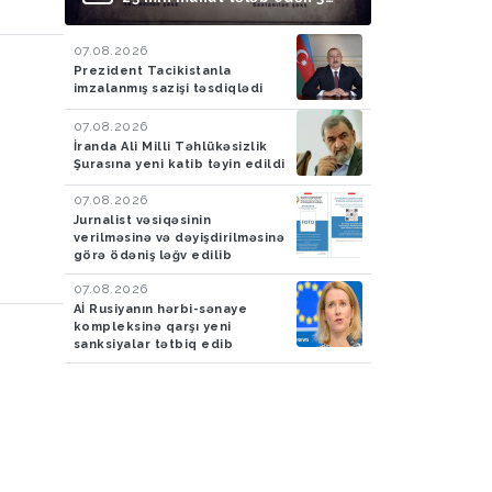
nəfər saxlanılıb
07.08.2026
Prezident Tacikistanla
imzalanmış sazişi təsdiqlədi
07.08.2026
İranda Ali Milli Təhlükəsizlik
Şurasına yeni katib təyin edildi
07.08.2026
Jurnalist vəsiqəsinin
verilməsinə və dəyişdirilməsinə
görə ödəniş ləğv edilib
07.08.2026
Aİ Rusiyanın hərbi-sənaye
kompleksinə qarşı yeni
sanksiyalar tətbiq edib