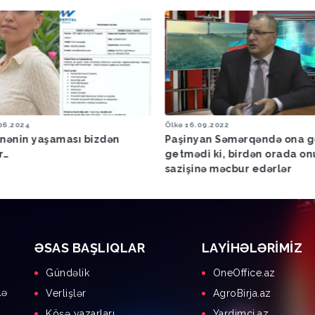
Ölkə
16.09.2022
Səmimi Sö
izdən
Paşinyan Səmərqəndə ona görə
Səmimi 
getmədi ki, birdən orada onu sülh
Yevda 
sazişinə məcbur edərlər
ƏSAS BAŞLIQLAR
LAYIHƏLƏRIMIZ
Gündəlik
OneOffice.az
lə
Verlişlər
AgroBirja.az
Köşə yazarları
Yardimci.az