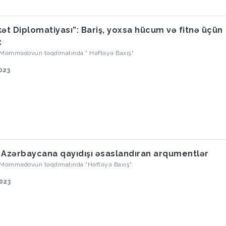
kət Diplomatiyası”: Bariş, yoxsa hücum və fitnə üçün
t
 Məmmədovun təqdimatında " Həftəyə Baxış"
023
 Azərbaycana qayıdışı əsaslandıran arqumentlər
 Məmmədovun təqdimatında "Həftəyə Baxış".
2023