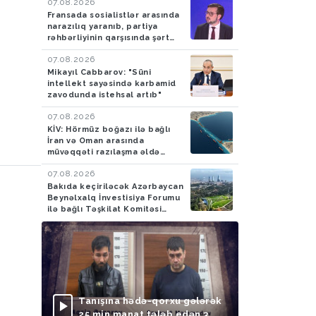
07.08.2026
Fransada sosialistlər arasında
narazılıq yaranıb, partiya
rəhbərliyinin qarşısında şərt
qoyulub
07.08.2026
Mikayıl Cabbarov: "Süni
intellekt sayəsində karbamid
zavodunda istehsal artıb"
07.08.2026
KİV: Hörmüz boğazı ilə bağlı
İran və Oman arasında
müvəqqəti razılaşma əldə
olunub
07.08.2026
Bakıda keçiriləcək Azərbaycan
Beynəlxalq İnvestisiya Forumu
ilə bağlı Təşkilat Komitəsi
yaradılıb
Tanışına hədə-qorxu gələrək
25 min manat tələb edən 3