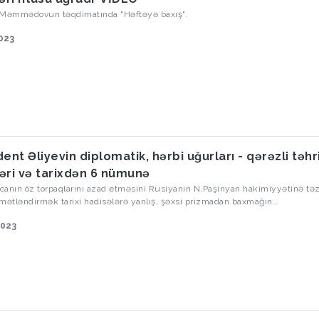
 Məmmədovun təqdimatında "Həftəyə baxış".
023
ent Əliyevin diplomatik, hərbi uğurları - qərəzli təhr
əri və tarixdən 6 nümunə
anın öz torpaqlarını azad etməsini Rusiyanın N.Paşinyan hakimiyyətinə təz
mətləndirmək tarixi hadisələrə yanlış, şəxsi prizmadan baxmağın
ərindəndir. Əgər Rusiya ilə Ermənistan arasındakı siyasi ziddiyyətlər Azər
2023
istifadə olunubsa, bu siyasətçinin situasiyanı doğru qiymətləndirməsi, yük
abiliyyəti və siyasi istedadının göstəricisidir. Məsələn, Otto Fon Bismarkı si
rin, rəqibləri neytrallaşdırmağın, rəqib düşərgədəki ziddiyyətlərdən yarar
tası adlandırırlar. İndi, Bismarkın “Şimali Alman İttifaqı” yaradılması və Prus
üharibəsi ərəfəsindəki siyasi manevrlərini fərqli dövr, fərqli coğrafiya, fərql
t və miqyasda Prezident İlham Əliyev tətbiq edib və nəticə maksimumdur.