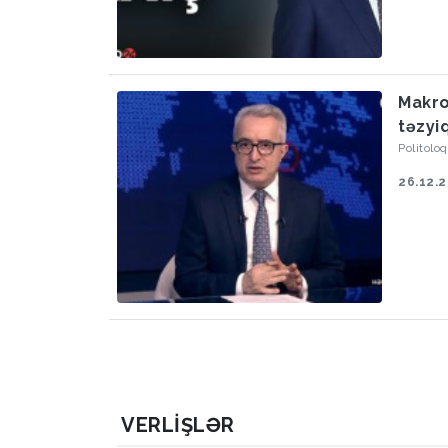
Makro
təzyi
Politol
26.12.
VERLIŞLƏR