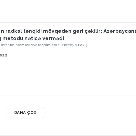
n radkal tənqidi mövqedən geri çəkilir: Azərbaycan
q metodu nəticə vermədi
oq İbrahim Məmmədov təqdim edir: "Həftəyə Baxış"
2022
DAHA ÇOX