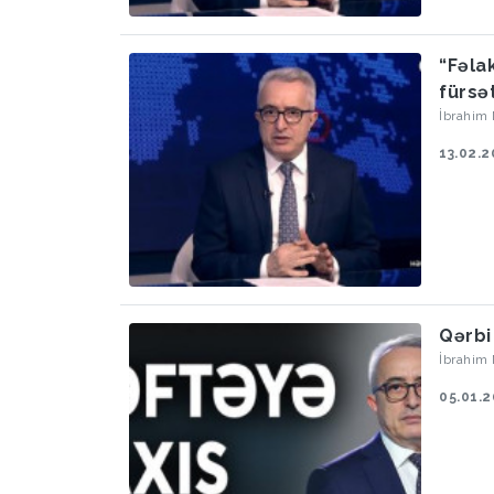
“Fəla
fürsə
İbrahim
13.02.2
Qərbi
İbrahim
05.01.