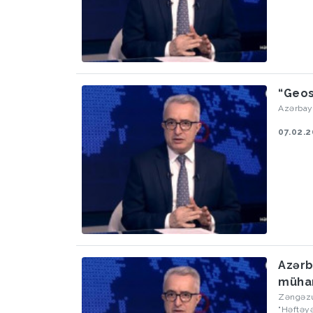
“Geos
Azərbayc
07.02.
Azərb
mühar
Zəngəzu
"Həftəyə