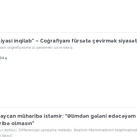
iyasi inqilab” – Coğrafiyanı fürsətə çevirmək siyasət
an coğrafiyasına 11 parametr üzrə baxış.
2024
aycan müharibə istəmir: “Əlimdən gələni edəcəyəm 
ibə olmasın”
r dəhlizi: Differensial yanaşma metodu. İbrahim Məmmədlinin təqdimatınd
 baxış".