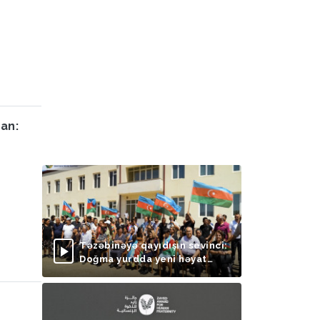
an:
Təzəbinəyə qayıdışın sevinci:
Doğma yurdda yeni həyat
başlayır