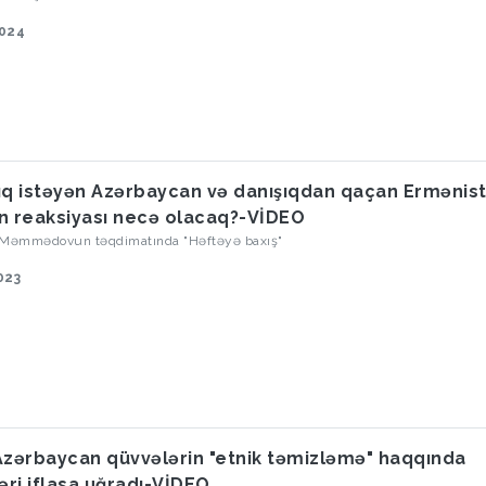
2024
ıq istəyən Azərbaycan və danışıqdan qaçan Ermənist
n reaksiyası necə olacaq?-VİDEO
 Məmmədovun təqdimatında "Həftəyə baxış"
023
Azərbaycan qüvvələrin "etnik təmizləmə" haqqında
ləri iflasa uğradı-VİDEO