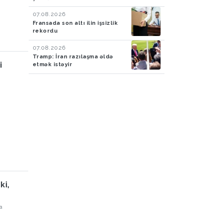
07.08.2026
Fransada son altı ilin işsizlik
rekordu
07.08.2026
Tramp: İran razılaşma əldə
i
etmək istəyir
ki,
a