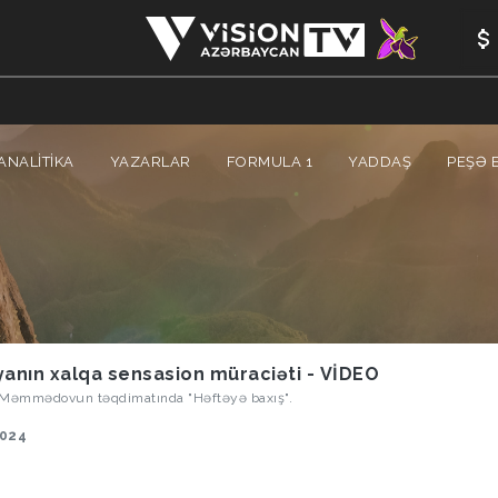
ANALİTİKA
YAZARLAR
FORMULA 1
YADDAŞ
PEŞƏ E
yanın xalqa sensasion müraciəti - VİDEO
 Məmmədovun təqdimatında "Həftəyə baxış".
2024