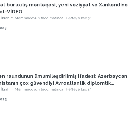
ət buraxılış məntəqəsi, yeni vəziyyət və Xankəndinə
ət-VİDEO
oq İbrahim Məmmədovun təqdimatında "Həftəyə baxış".
2023
n raundunun ümumiləşdirilmiş ifadəsi: Azərbaycan
istanın çox güvəndiyi Avroatlantik diplomtik
nçasında məğlub etdi
oq İbrahim Məmmədovun təqdimatında "Həftəyə baxış"
2023