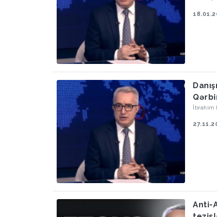
18.01.
Danış
Qərbi
İbrahim
27.11.2
Anti-
tezis