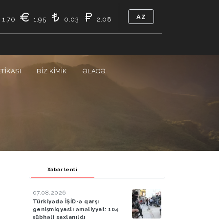
AZ
1.70
1.95
0.03
2.08
TIKASI
BIZ KIMIK
ƏLAQƏ
Xəbər lenti
07.08.2026
Türkiyədə İŞİD-ə qarşı
genişmiqyaslı əməliyyat: 104
şübhəli saxlanıldı