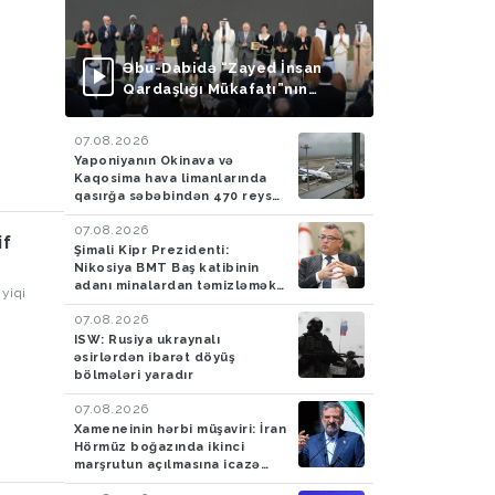
Əbu-Dabidə “Zayed İnsan
Qardaşlığı Mükafatı”nın
təqdimolunma mərasimi
keçirilib
07.08.2026
Yaponiyanın Okinava və
Kaqosima hava limanlarında
qasırğa səbəbindən 470 reys
ləğv edilib
07.08.2026
if
Şimali Kipr Prezidenti:
Nikosiya BMT Baş katibinin
adanı minalardan təmizləmək
yiqi
təklifini rədd edib
07.08.2026
baycanın
ISW: Rusiya ukraynalı
sək
əsirlərdən ibarət döyüş
yasi
bölmələri yaradır
lanmağın
07.08.2026
siya-
Xameneinin hərbi müşaviri: İran
i
Hörmüz boğazında ikinci
marşrutun açılmasına icazə
verməyəcək