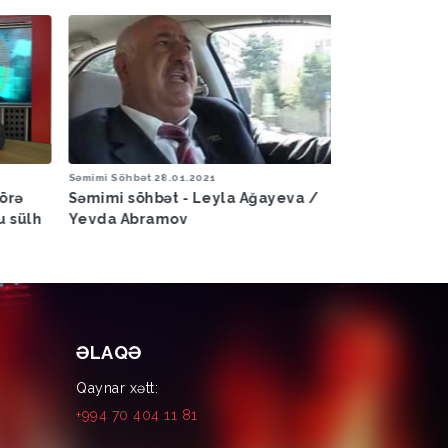
hbət
28.01.2021
Dünya
17.06.2024
söhbət - Leyla Ağayeva /
Təhminənin yaşaması bizdən
Abramov
asılıdır…
ƏLAQƏ
Qaynar xətt:
+994 70 404 11 81