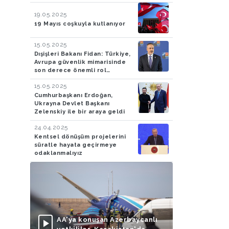
19.05.2025
19 Mayıs coşkuyla kutlanıyor
15.05.2025
Dışişleri Bakanı Fidan: Türkiye,
Avrupa güvenlik mimarisinde
son derece önemli rol
oynamaya devam edecek
15.05.2025
Cumhurbaşkanı Erdoğan,
Ukrayna Devlet Başkanı
Zelenskiy ile bir araya geldi
24.04.2025
Kentsel dönüşüm projelerini
süratle hayata geçirmeye
odaklanmalıyız
AA'ya konuşan Azerbaycanlı