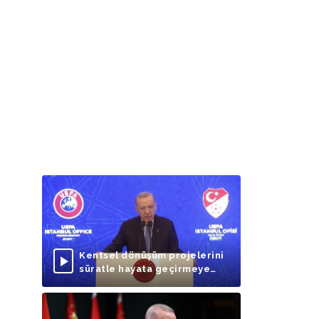
Kentsel dönüşüm projelerini
süratle hayata geçirmeye
odaklanmalıyız