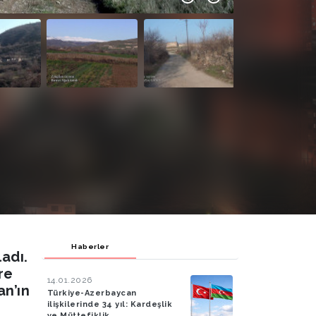
Haberler
adı.
re
14.01.2026
an’ın
Türkiye-Azerbaycan
ilişkilerinde 34 yıl: Kardeşlik
ve Müttefiklik