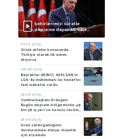
Şehirlerimizi süratle
depreme dayanıklı hale
getirmek dışında bir
seçeneğimiz bulunmuyor
07.10.2025
Ortak alfabe konusunda
Türkiye olarak ilk adımı
atıyoruz
06.08.2025
Bayraktar AKINCI, ASELSAN'ın
LGK-82 mühimmatı ile hedefini
tam isabetle vurdu
19.06.2025
Cumhurbaşkanı Erdoğan:
Bugün deprem bölgemizde 49
bin 56 iş yeri ve konutu teslim
ediyoruz
18.06.2025
İsrail saldırganlığının
durdurulması dünya, insanlık
için elzemdir