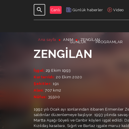
Canlı
Günlük haberler
Video
Ana sayfa
ANIM
ZENGILAN
GÜNLÜK
PROGRAMLAR
ZENGILAN
İşgal:
29 Ekim 1993
Kurtarıldı:
20 Ekim 2020
Şehitler:
191
Alan:
707 km2
Nüfus:
35500
1992 yılı Ocak ayı sonlarından itibaren Ermeniler 
saldırılar düzenlemeye başlıyor. 1993 yılında sava
Martta Aşağı Göyeli ve Canbir köyleri işgal edildi. Da
Kızıldaş kasabası, Sığırt ve Bartaz işgale maruz kald