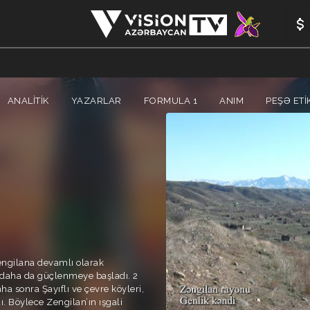
ANALİTİK
YAZARLAR
FORMULA 1
ANIM
PEŞƏ ETI
Zengilana devamlı olarak
ş daha da güçlenmeye başladı. 2
ha sonra Şayıflı ve çevre köyleri,
ı. Böylece Zengilan’ın ışgali