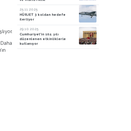
25.11.2025
HÜRJET 3 koldan hedefe
ilerliyor
29.10.2025
lıyor.
Cumhuriyet’in 102. yılı
düzenlenen etkinliklerle
. Daha
kutlanıyor
’ın