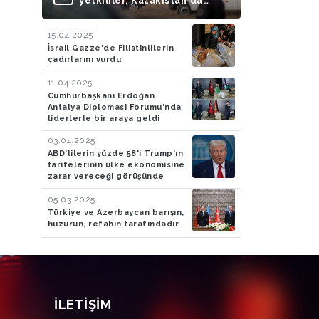
yetkililer, Kazakistan'da
düşen uçağın Rus füzesiyle
vurulduğu iddialarını
15.04.2025
doğruladı
İsrail Gazze'de Filistinlilerin
çadırlarını vurdu
11.04.2025
Cumhurbaşkanı Erdoğan
Antalya Diplomasi Forumu'nda
liderlerle bir araya geldi
03.04.2025
ABD'lilerin yüzde 58'i Trump'ın
tarifelerinin ülke ekonomisine
zarar vereceği görüşünde
05.03.2025
Türkiye ve Azerbaycan barışın,
huzurun, refahın tarafındadır
İLETIŞIM