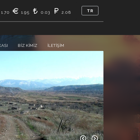
TR
1.70
1.95
0.03
2.08
KASI
BIZ KIMIZ
İLETIŞIM