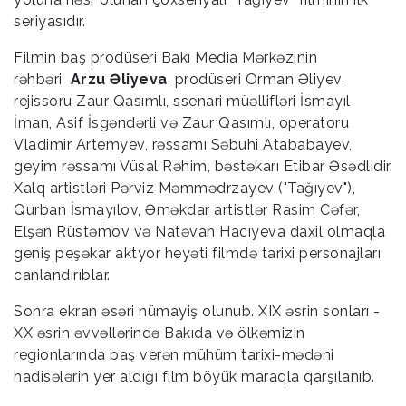
seriyasıdır.
Filmin baş prodüseri Bakı Media Mərkəzinin
rəhbəri
Arzu Əliyeva
, prodüseri Orman Əliyev,
rejissoru Zaur Qasımlı, ssenari müəllifləri İsmayıl
İman, Asif İsgəndərli və Zaur Qasımlı, operatoru
Vladimir Artemyev, rəssamı Səbuhi Atababayev,
geyim rəssamı Vüsal Rəhim, bəstəkarı Etibar Əsədlidir.
Xalq artistləri Pərviz Məmmədrzayev ("Tağıyev"),
Qurban İsmayılov, Əməkdar artistlər Rasim Cəfər,
Elşən Rüstəmov və Natəvan Hacıyeva daxil olmaqla
geniş peşəkar aktyor heyəti filmdə tarixi personajları
canlandırıblar.
Sonra ekran əsəri nümayiş olunub. XIX əsrin sonları -
XX əsrin əvvəllərində Bakıda və ölkəmizin
regionlarında baş verən mühüm tarixi-mədəni
hadisələrin yer aldığı film böyük maraqla qarşılanıb.