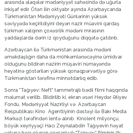
arasında əlaqələr mədəniyyət sahəsində də uğurla
inkişaf edir. Ötən ilin oktyabr ayında Azərbaycanda
Türkmənistan Mədəniyyəti Günlərinin yüksək
səviyyədə keçirildiyini deyən nazir müavini qardaş
türkmən xalqının çoxəsrlik mədəni mirasının
yaddaşlarda dərin iz qoyduğunu diqqətə çatdırıb.
Azərbaycan ilə Türkmənistan arasında mədəni
əməkdaşlığın daha da möhkəmlənəcəyinə ümidvar
olduğunu bildirən nazirin müşaviri nümayəndə
heyətinə göstərilən yüksək qonaqpərvərliyə görə
Türkmənistan tərəfinə minnətdarlıq edib.
Sonra "Tağıyev: Neft" tammetrajlı bədii filmi haqqında
məlumat verilib. Bildirilib ki, ekran əsəri Heydər Əliyev
Fondu, Mədəniyyət Nazirliyi və Azərbaycan
Respublikası Kino Agentliyinin dəstəyi ilə Bakı Media
Mərkəzi tərəfindən lentə alınıb. Kinolent milyonçu,
böyük xeyriyyəçi Hacı Zeynalabdin Tağıyevin həyat
yoluna həsr olunan çoxseriyalı "Tağıyev" filminin ilk