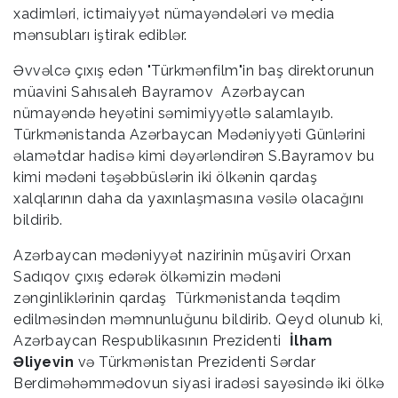
xadimləri, ictimaiyyət nümayəndələri və media
mənsubları iştirak ediblər.
Əvvəlcə çıxış edən "Türkmənfilm"in baş direktorunun
müavini Sahısaleh Bayramov Azərbaycan
nümayəndə heyətini səmimiyyətlə salamlayıb.
Türkmənistanda Azərbaycan Mədəniyyəti Günlərini
əlamətdar hadisə kimi dəyərləndirən S.Bayramov bu
kimi mədəni təşəbbüslərin iki ölkənin qardaş
xalqlarının daha da yaxınlaşmasına vəsilə olacağını
bildirib.
Azərbaycan mədəniyyət nazirinin müşaviri Orxan
Sadıqov çıxış edərək ölkəmizin mədəni
zənginliklərinin qardaş Türkmənistanda təqdim
edilməsindən məmnunluğunu bildirib. Qeyd olunub ki,
Azərbaycan Respublikasının Prezidenti
İlham
Əliyevin
və Türkmənistan Prezidenti Sərdar
Berdiməhəmmədovun siyasi iradəsi sayəsində iki ölkə