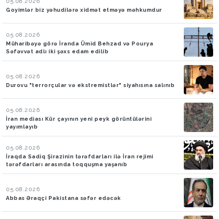
05.08.2026
Goyimlər biz yəhudilərə xidmət etməyə məhkumdur
05.08.2026
Müharibəyə görə İranda Ümid Behzad və Pourya
Səfəvvət adlı iki şəxs edam edilib
05.08.2026
Durovu "terrorçular və ekstremistlər" siyahısına salınıb
05.08.2026
İran mediası Kür çayının yeni peyk görüntülərini
yayımlayıb
05.08.2026
İraqda Sadiq Şirazinin tərəfdarları ilə İran rejimi
tərəfdarları arasında toqquşma yaşanıb
05.08.2026
Abbas Əraqçi Pakistana səfər edəcək