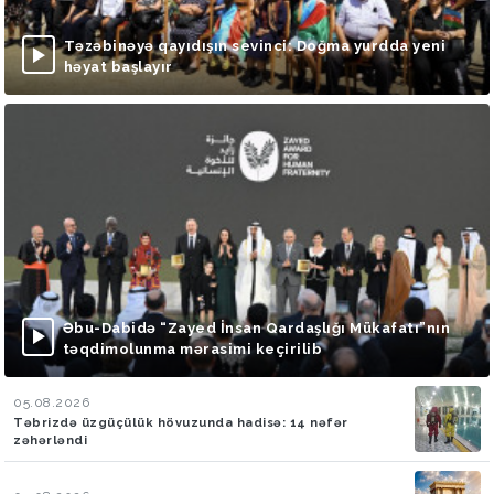
Təzəbinəyə qayıdışın sevinci: Doğma yurdda yeni
həyat başlayır
Əbu-Dabidə “Zayed İnsan Qardaşlığı Mükafatı”nın
təqdimolunma mərasimi keçirilib
05.08.2026
Təbrizdə üzgüçülük hövuzunda hadisə: 14 nəfər
zəhərləndi