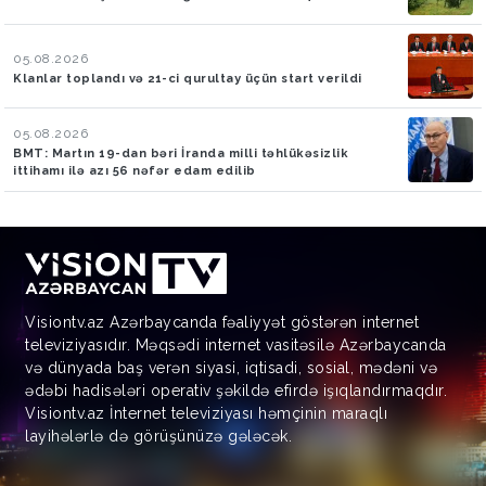
05.08.2026
Klanlar toplandı və 21-ci qurultay üçün start verildi
05.08.2026
BMT: Martın 19-dan bəri İranda milli təhlükəsizlik
ittihamı ilə azı 56 nəfər edam edilib
Visiontv.az Azərbaycanda fəaliyyət göstərən internet
televiziyasıdır. Məqsədi internet vasitəsilə Azərbaycanda
və dünyada baş verən siyasi, iqtisadi, sosial, mədəni və
ədəbi hadisələri operativ şəkildə efirdə işıqlandırmaqdır.
Visiontv.az İnternet televiziyası həmçinin maraqlı
layihələrlə də görüşünüzə gələcək.