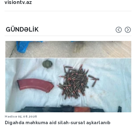
visiontv.az
GÜNDƏLIK
Hadisə
05.08.2026
Digahda məhkuma aid silah-sursat aşkarlanıb