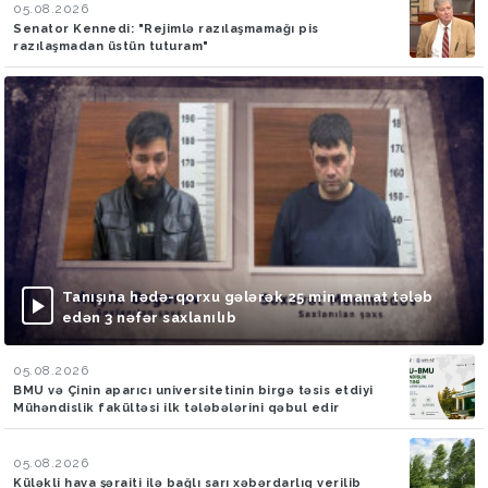
05.08.2026
Senator Kennedi: "Rejimlə razılaşmamağı pis
razılaşmadan üstün tuturam"
Tanışına hədə-qorxu gələrək 25 min manat tələb
edən 3 nəfər saxlanılıb
05.08.2026
BMU və Çinin aparıcı universitetinin birgə təsis etdiyi
Mühəndislik fakültəsi ilk tələbələrini qəbul edir
05.08.2026
Küləkli hava şəraiti ilə bağlı sarı xəbərdarlıq verilib