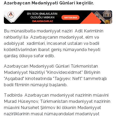
Azərbaycan Mədəniyyəti Günləri keçirilir.
Bu münasibətlə mədəniyyət naziri Adil Kərimlinin
rəhbərliyi ilə Azərbaycanın mədəniyyət, elm və
ədəbiyyat xadimləri, incəsənət ustaları və bədii
kollektivlərindən ibarət geniş nümayəndə heyəti
qardaş ölkəyə səfər edib.
Azərbaycan Mədəniyyəti Günləri Türkmənistan
Mədəniyyət Nazirliyi "Kinovideoxidmət" Birliyinin
"Aşqabad" kinoteatrında "Tağıyev: Neft" tammetrajlı
bədii filminin nümayişi başlanıb.
Tədbirdə Azərbaycan mədəniyyət nazirinin müavini
Murad Hüseynov, Türkmənistan mədəniyyət nazirinin
müavini Nursəhet Şirimov iki ölkənin Mədəniyyət
nazirliklərinin məsul nümayəndələri mədəniyyət