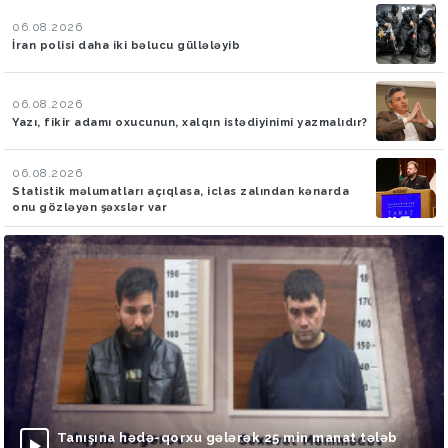
06.08.2026
İran polisi daha iki bəlucu güllələyib
06.08.2026
Yazı, fikir adamı oxucunun, xalqın istədiyinimi yazmalıdır?
06.08.2026
Statistik məlumatları açıqlasa, iclas zalından kənarda
onu gözləyən şəxslər var
Tanışına hədə-qorxu gələrək 25 min manat tələb