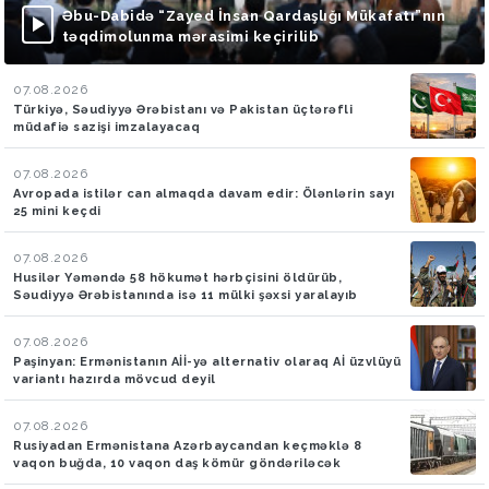
Əbu-Dabidə “Zayed İnsan Qardaşlığı Mükafatı”nın
təqdimolunma mərasimi keçirilib
07.08.2026
Türkiyə, Səudiyyə Ərəbistanı və Pakistan üçtərəfli
müdafiə sazişi imzalayacaq
07.08.2026
Avropada istilər can almaqda davam edir: Ölənlərin sayı
25 mini keçdi
07.08.2026
Husilər Yəməndə 58 hökumət hərbçisini öldürüb,
Səudiyyə Ərəbistanında isə 11 mülki şəxsi yaralayıb
07.08.2026
Paşinyan: Ermənistanın Aİİ-yə alternativ olaraq Aİ üzvlüyü
variantı hazırda mövcud deyil
07.08.2026
Rusiyadan Ermənistana Azərbaycandan keçməklə 8
vaqon buğda, 10 vaqon daş kömür göndəriləcək