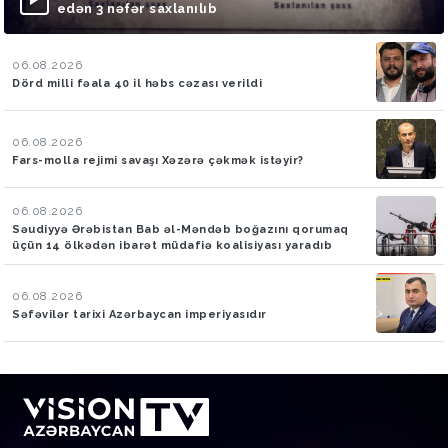
edən 3 nəfər saxlanılıb
06.08.2026
Dörd milli fəala 40 il həbs cəzası verildi
06.08.2026
Fars-molla rejimi savaşı Xəzərə çəkmək istəyir?
06.08.2026
Səudiyyə Ərəbistan Bab əl-Məndəb boğazını qorumaq
üçün 14 ölkədən ibarət müdafiə koalisiyası yaradıb
06.08.2026
Səfəvilər tarixi Azərbaycan imperiyasıdır