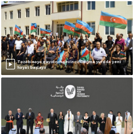
Təzəbinəyə qayıdışın sevinci: Doğma yurdda yeni
həyat başlayır