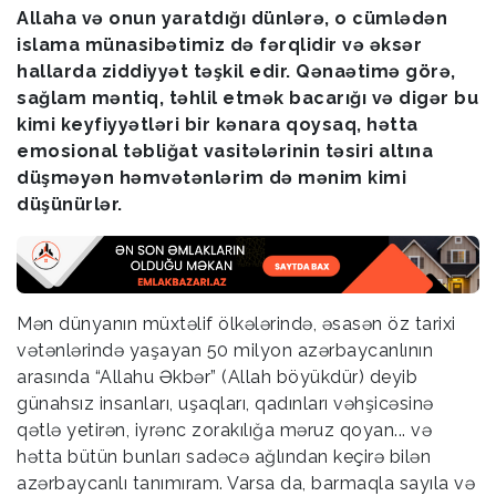
Allaha və onun yaratdığı dünlərə, o cümlədən
islama münasibətimiz də fərqlidir və əksər
hallarda ziddiyyət təşkil edir. Qənaətimə görə,
sağlam məntiq, təhlil etmək bacarığı və digər bu
kimi keyfiyyətləri bir kənara qoysaq, hətta
emosional təbliğat vasitələrinin təsiri altına
düşməyən həmvətənlərim də mənim kimi
düşünürlər.
Mən dünyanın müxtəlif ölkələrində, əsasən öz tarixi
vətənlərində yaşayan 50 milyon azərbaycanlının
arasında “Allahu Əkbər” (Allah böyükdür) deyib
günahsız insanları, uşaqları, qadınları vəhşicəsinə
qətlə yetirən, iyrənc zorakılığa məruz qoyan... və
hətta bütün bunları sadəcə ağlından keçirə bilən
azərbaycanlı tanımıram. Varsa da, barmaqla sayıla və