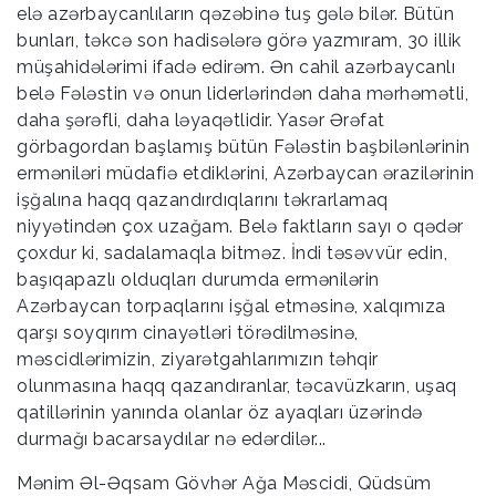
elə azərbaycanlıların qəzəbinə tuş gələ bilər. Bütün
bunları, təkcə son hadisələrə görə yazmıram, 30 illik
müşahidələrimi ifadə edirəm. Ən cahil azərbaycanlı
belə Fələstin və onun liderlərindən daha mərhəmətli,
daha şərəfli, daha ləyaqətlidir. Yasər Ərəfat
görbagordan başlamış bütün Fələstin başbilənlərinin
erməniləri müdafiə etdiklərini, Azərbaycan ərazilərinin
işğalına haqq qazandırdıqlarını təkrarlamaq
niyyətindən çox uzağam. Belə faktların sayı o qədər
çoxdur ki, sadalamaqla bitməz. İndi təsəvvür edin,
başıqapazlı olduqları durumda ermənilərin
Azərbaycan torpaqlarını işğal etməsinə, xalqımıza
qarşı soyqırım cinayətləri törədilməsinə,
məscidlərimizin, ziyarətgahlarımızın təhqir
olunmasına haqq qazandıranlar, təcavüzkarın, uşaq
qatillərinin yanında olanlar öz ayaqları üzərində
durmağı bacarsaydılar nə edərdilər...
Mənim Əl-Əqsam Gövhər Ağa Məscidi, Qüdsüm