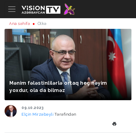
Ana səhifə
Ölkə
Mənim fələstinlilərlə ortaq heç nəyim
yoxdur, ola da bilməz
09.10.2023
Elçin Mirzəbəyli
Tərəfindən