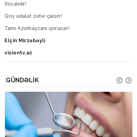
Xocalıdır!
Qoy ədalət zəfər çalsın!
Tanrı Azərbaycanı qorusun!
Elçin Mirzəbəyli
visiontv.az
GÜNDƏLIK