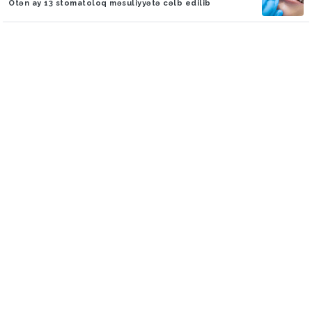
Ötən ay 13 stomatoloq məsuliyyətə cəlb edilib