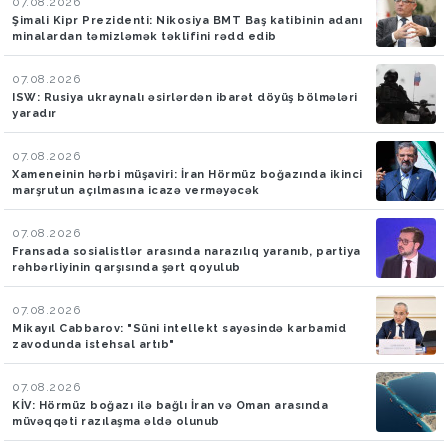
07.08.2026
Şimali Kipr Prezidenti: Nikosiya BMT Baş katibinin adanı
minalardan təmizləmək təklifini rədd edib
07.08.2026
ISW: Rusiya ukraynalı əsirlərdən ibarət döyüş bölmələri
yaradır
07.08.2026
Xameneinin hərbi müşaviri: İran Hörmüz boğazında ikinci
marşrutun açılmasına icazə verməyəcək
07.08.2026
Fransada sosialistlər arasında narazılıq yaranıb, partiya
rəhbərliyinin qarşısında şərt qoyulub
07.08.2026
Mikayıl Cabbarov: "Süni intellekt sayəsində karbamid
zavodunda istehsal artıb"
07.08.2026
KİV: Hörmüz boğazı ilə bağlı İran və Oman arasında
müvəqqəti razılaşma əldə olunub