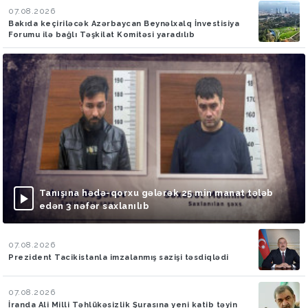
07.08.2026
Bakıda keçiriləcək Azərbaycan Beynəlxalq İnvestisiya
Forumu ilə bağlı Təşkilat Komitəsi yaradılıb
Tanışına hədə-qorxu gələrək 25 min manat tələb
edən 3 nəfər saxlanılıb
07.08.2026
Prezident Tacikistanla imzalanmış sazişi təsdiqlədi
07.08.2026
İranda Ali Milli Təhlükəsizlik Şurasına yeni katib təyin