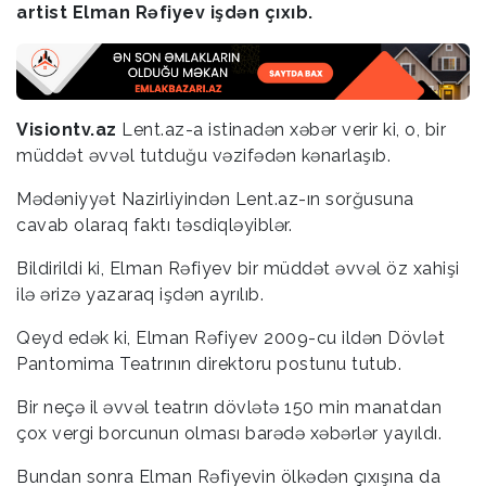
artist Elman Rəfiyev işdən çıxıb.
Visiontv.az
Lent.az-a istinadən xəbər verir ki, o, bir
müddət əvvəl tutduğu vəzifədən kənarlaşıb.
Mədəniyyət Nazirliyindən Lent.az-ın sorğusuna
cavab olaraq faktı təsdiqləyiblər.
Bildirildi ki, Elman Rəfiyev bir müddət əvvəl öz xahişi
ilə ərizə yazaraq işdən ayrılıb.
Qeyd edək ki, Elman Rəfiyev 2009-cu ildən Dövlət
Pantomima Teatrının direktoru postunu tutub.
Bir neçə il əvvəl teatrın dövlətə 150 min manatdan
çox vergi borcunun olması barədə xəbərlər yayıldı.
Bundan sonra Elman Rəfiyevin ölkədən çıxışına da