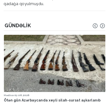
qadağa qoyulmuşdu.
GÜNDƏLIK
Hadisə
07.08.2026
Ötən gün Azərbaycanda xeyli silah-sursat aşkarlanıb