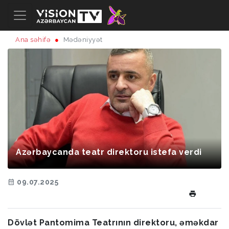
Ana səhifə
Mədəniyyət
Azərbaycanda teatr direktoru istefa verdi
09.07.2025
Dövlət Pantomima Teatrının direktoru, əməkdar