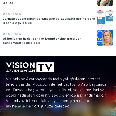
edildi
07.08.2026
Jurnalist vəsiqəsinin verilməsinə və dəyişdirilməsinə görə
ödəniş ləğv edilib
07.08.2026
Aİ Rusiyanın hərbi-sənaye kompleksinə qarşı yeni
sanksiyalar tətbiq edib
Visiontv.az Azərbaycanda fəaliyyət göstərən internet
televiziyasıdır. Məqsədi internet vasitəsilə Azərbaycanda
və dünyada baş verən siyasi, iqtisadi, sosial, mədəni və
ədəbi hadisələri operativ şəkildə efirdə işıqlandırmaqdır.
Visiontv.az İnternet televiziyası həmçinin maraqlı
layihələrlə də görüşünüzə gələcək.