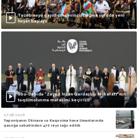
Təzəbinəyə qayıdışın sevinci: Doğma yurdda yeni
həyat başlayır
Əbu-Dabidə “Zayed İnsan Qardaşlığı Mükafatı”nın
təqdimolunma mərasimi keçirilib
07.08.2026
Yaponiyanın Okinava və Kaqosima hava limanlarında
qasırğa səbəbindən 470 reys ləğv edilib