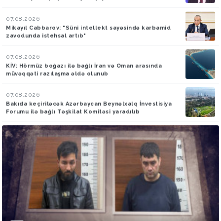
07.08.2026
Mikayıl Cabbarov: "Süni intellekt sayəsində karbamid
zavodunda istehsal artıb"
07.08.2026
KİV: Hörmüz boğazı ilə bağlı İran və Oman arasında
müvəqqəti razılaşma əldə olunub
07.08.2026
Bakıda keçiriləcək Azərbaycan Beynəlxalq İnvestisiya
Forumu ilə bağlı Təşkilat Komitəsi yaradılıb