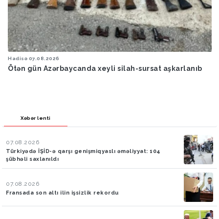
Hadisə
07.08.2026
Ötən gün Azərbaycanda xeyli silah-sursat aşkarlanıb
Xəbər lenti
07.08.2026
Türkiyədə İŞİD-ə qarşı genişmiqyaslı əməliyyat: 104
şübhəli saxlanıldı
07.08.2026
Fransada son altı ilin işsizlik rekordu