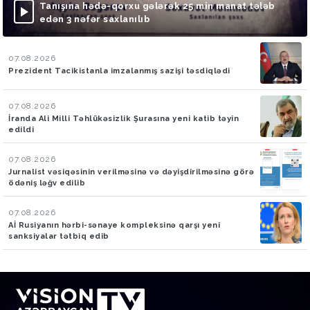
Tanışına hədə-qorxu gələrək 25 min manat tələb
edən 3 nəfər saxlanılıb
07.08.2026
Prezident Tacikistanla imzalanmış sazişi təsdiqlədi
07.08.2026
İranda Ali Milli Təhlükəsizlik Şurasına yeni katib təyin
edildi
07.08.2026
Jurnalist vəsiqəsinin verilməsinə və dəyişdirilməsinə görə
ödəniş ləğv edilib
07.08.2026
Aİ Rusiyanın hərbi-sənaye kompleksinə qarşı yeni
sanksiyalar tətbiq edib