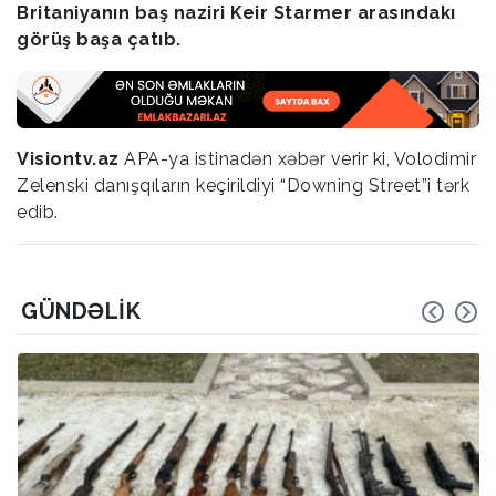
Britaniyanın baş naziri Keir Starmer arasındakı
görüş başa çatıb.
Visiontv.az
APA-ya istinadən xəbər verir ki, Volodimir
Zelenski danışqıların keçirildiyi “Downing Street”i tərk
edib.
GÜNDƏLIK