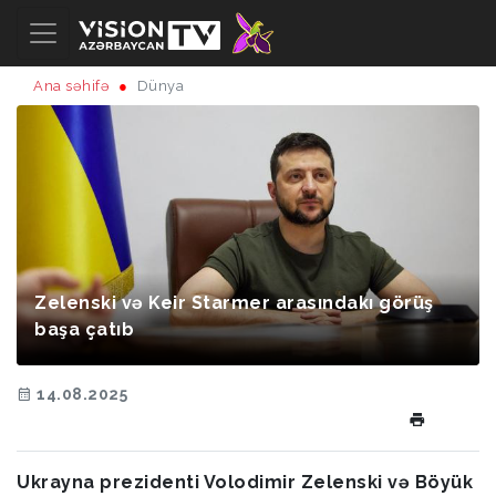
Ana səhifə
Dünya
Zelenski və Keir Starmer arasındakı görüş
başa çatıb
14.08.2025
Ukrayna prezidenti Volodimir Zelenski və Böyük