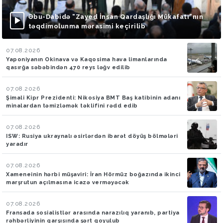
Əbu-Dabidə “Zayed İnsan Qardaşlığı Mükafatı”nın
təqdimolunma mərasimi keçirilib
07.08.2026
Yaponiyanın Okinava və Kaqosima hava limanlarında
qasırğa səbəbindən 470 reys ləğv edilib
07.08.2026
Şimali Kipr Prezidenti: Nikosiya BMT Baş katibinin adanı
minalardan təmizləmək təklifini rədd edib
07.08.2026
ISW: Rusiya ukraynalı əsirlərdən ibarət döyüş bölmələri
yaradır
07.08.2026
Xameneinin hərbi müşaviri: İran Hörmüz boğazında ikinci
marşrutun açılmasına icazə verməyəcək
07.08.2026
Fransada sosialistlər arasında narazılıq yaranıb, partiya
rəhbərliyinin qarşısında şərt qoyulub