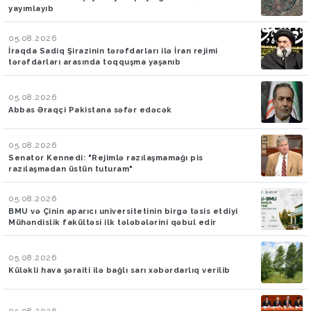
yayımlayıb
05.08.2026
İraqda Sadiq Şirazinin tərəfdarları ilə İran rejimi
tərəfdarları arasında toqquşma yaşanıb
05.08.2026
Abbas Əraqçi Pakistana səfər edəcək
05.08.2026
Senator Kennedi: "Rejimlə razılaşmamağı pis
razılaşmadan üstün tuturam"
05.08.2026
BMU və Çinin aparıcı universitetinin birgə təsis etdiyi
Mühəndislik fakültəsi ilk tələbələrini qəbul edir
05.08.2026
Küləkli hava şəraiti ilə bağlı sarı xəbərdarlıq verilib
05.08.2026