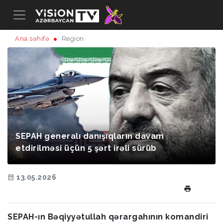
Ana səhifə
Region
SEPAH generalı danışıqların davam
etdirilməsi üçün 5 şərt irəli sürüb
13.05.2026
SEPAH-ın Bəqiyyətullah qərargahının komandiri