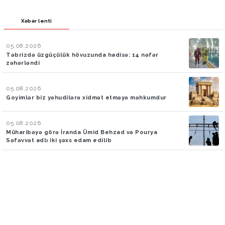
Xəbər lenti
05.08.2026
Təbrizdə üzgüçülük hövuzunda hadisə: 14 nəfər
zəhərləndi
05.08.2026
Goyimlər biz yəhudilərə xidmət etməyə məhkumdur
05.08.2026
Müharibəyə görə İranda Ümid Behzad və Pourya
Səfəvvət adlı iki şəxs edam edilib