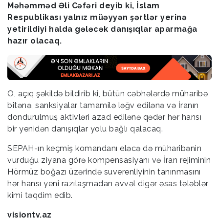
Məhəmməd Əli Cəfəri deyib ki, İslam
Respublikası yalnız müəyyən şərtlər yerinə
yetirildiyi halda gələcək danışıqlar aparmağa
hazır olacaq.
O, açıq şəkildə bildirib ki, bütün cəbhələrdə müharibə
bitənə, sanksiyalar tamamilə ləğv edilənə və İranın
dondurulmuş aktivləri azad edilənə qədər hər hansı
bir yenidən danışıqlar yolu bağlı qalacaq.
SEPAH-ın keçmiş komandanı eləcə də müharibənin
vurduğu ziyana görə kompensasiyanı və İran rejiminin
Hörmüz boğazı üzərində suverenliyinin tanınmasını
hər hansı yeni razılaşmadan əvvəl digər əsas tələblər
kimi təqdim edib.
visiontv.az