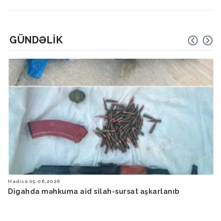
GÜNDƏLIK
Hadisə
05.08.2026
Digahda məhkuma aid silah-sursat aşkarlanıb