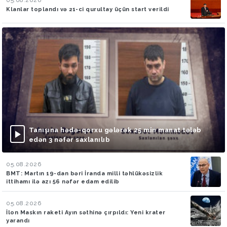
Klanlar toplandı və 21-ci qurultay üçün start verildi
Tanışına hədə-qorxu gələrək 25 min manat tələb
edən 3 nəfər saxlanılıb
05.08.2026
BMT: Martın 19-dan bəri İranda milli təhlükəsizlik
ittihamı ilə azı 56 nəfər edam edilib
05.08.2026
İlon Maskın raketi Ayın səthinə çırpıldı: Yeni krater
yarandı