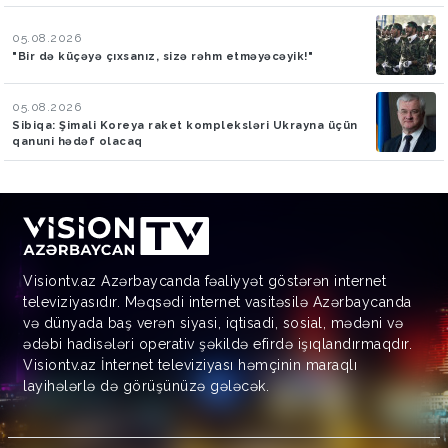
05.08.2026
"Bir də küçəyə çıxsanız, sizə rəhm etməyəcəyik!"
05.08.2026
Sibiqa: Şimali Koreya raket kompleksləri Ukrayna üçün
qanuni hədəf olacaq
Visiontv.az Azərbaycanda fəaliyyət göstərən internet
televiziyasıdır. Məqsədi internet vasitəsilə Azərbaycanda
və dünyada baş verən siyasi, iqtisadi, sosial, mədəni və
ədəbi hadisələri operativ şəkildə efirdə işıqlandırmaqdır.
Visiontv.az İnternet televiziyası həmçinin maraqlı
layihələrlə də görüşünüzə gələcək.