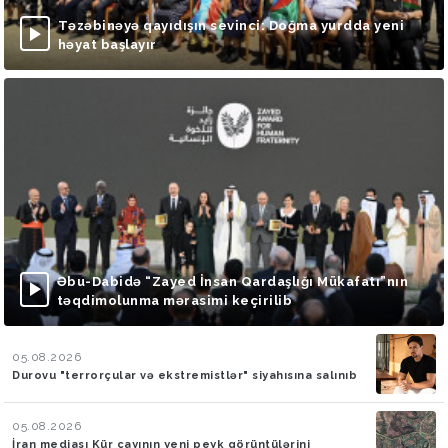
Təzəbinəyə qayıdışın sevinci: Doğma yurdda yeni
həyat başlayır
Əbu-Dabidə “Zayed İnsan Qardaşlığı Mükafatı”nın
təqdimolunma mərasimi keçirilib
05.08.2026
Durovu "terrorçular və ekstremistlər" siyahısına salınıb
05.08.2026
İran mediası Kür çayının yeni peyk görüntülərini