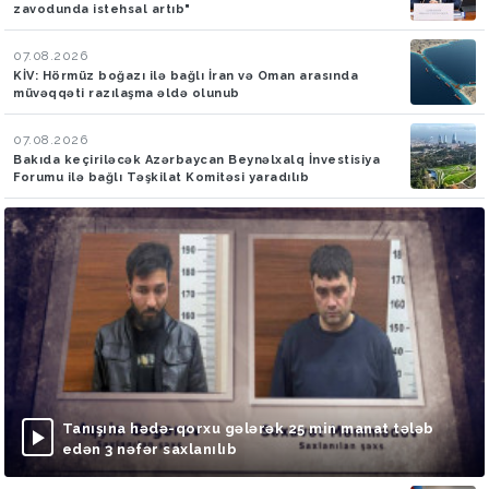
zavodunda istehsal artıb"
07.08.2026
KİV: Hörmüz boğazı ilə bağlı İran və Oman arasında
müvəqqəti razılaşma əldə olunub
07.08.2026
Bakıda keçiriləcək Azərbaycan Beynəlxalq İnvestisiya
Forumu ilə bağlı Təşkilat Komitəsi yaradılıb
Tanışına hədə-qorxu gələrək 25 min manat tələb
edən 3 nəfər saxlanılıb