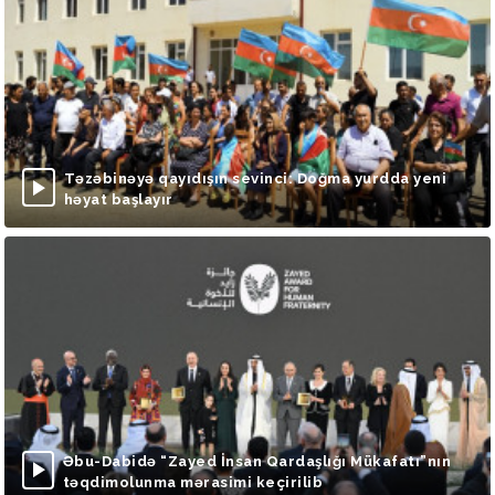
Təzəbinəyə qayıdışın sevinci: Doğma yurdda yeni
həyat başlayır
Əbu-Dabidə “Zayed İnsan Qardaşlığı Mükafatı”nın
təqdimolunma mərasimi keçirilib