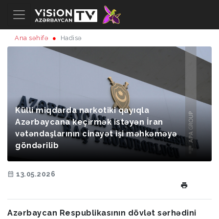
Ana səhifə
Hadisə
Külli miqdarda narkotiki qayıqla
Azərbaycana keçirmək istəyən İran
vətəndaşlarının cinayət işi məhkəməyə
göndərilib
13.05.2026
Azərbaycan Respublikasının dövlət sərhədini