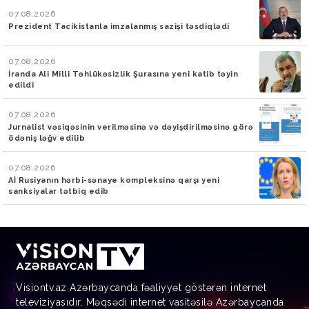
07.08.2026
Prezident Tacikistanla imzalanmış sazişi təsdiqlədi
07.08.2026
İranda Ali Milli Təhlükəsizlik Şurasına yeni katib təyin
edildi
07.08.2026
Jurnalist vəsiqəsinin verilməsinə və dəyişdirilməsinə görə
ödəniş ləğv edilib
07.08.2026
Aİ Rusiyanın hərbi-sənaye kompleksinə qarşı yeni
sanksiyalar tətbiq edib
Visiontv.az Azərbaycanda fəaliyyət göstərən internet
televiziyasıdır. Məqsədi internet vasitəsilə Azərbaycanda