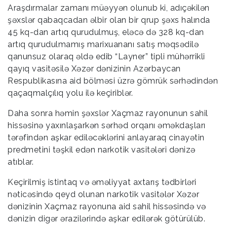
Araşdırmalar zamanı müəyyən olunub ki, adıçəkilən
şəxslər qabaqcadan əlbir olan bir qrup şəxs halında
45 kq-dan artıq qurudulmuş, eləcə də 328 kq-dan
artıq qurudulmamış marixuananı satış məqsədilə
qanunsuz olaraq əldə edib “Layner” tipli mühərrikli
qayıq vasitəsilə Xəzər dənizinin Azərbaycan
Respublikasına aid bölməsi üzrə gömrük sərhədindən
qaçaqmalçılıq yolu ilə keçiriblər.
Daha sonra həmin şəxslər Xaçmaz rayonunun sahil
hissəsinə yaxınlaşarkən sərhəd orqanı əməkdaşları
tərəfindən aşkar ediləcəklərini anlayaraq cinayətin
predmetini təşkil edən narkotik vasitələri dənizə
atıblar.
Keçirilmiş istintaq və əməliyyat axtarış tədbirləri
nəticəsində qeyd olunan narkotik vasitələr Xəzər
dənizinin Xaçmaz rayonuna aid sahil hissəsində və
dənizin digər ərazilərində aşkar edilərək götürülüb.