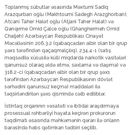
Toplanmış sübutlar əsasında Məxtumi Sadiq
Arazqurban oğlu (Makhtoumi Sadegh Arazghorban),
Atcani Taher Halət oğlu (Atjani Taher Halat) və
Qanqırme Omid Çalce oğlu (Ghanghermeh Omid
Chaljeh) Azərbaycan Respublikası Cinayət
Məcəlləsinin 206.3.2 (qabaqcadan əlbir olan bir qrup
şəxs tərəfindən qaçaqmalçılıq), 234.4-1 (satış
məqsədilə xüsusilə külli miqdarda narkotik vasitələri
qanunsuz olaraq əldə etmə, saxlama və daşıma) və
318.2-ci (qabaqcadan əlbir olan bir qrup şəxs
tərəfindən Azərbaycan Respublikasının dövlət
sərhədini qanunsuz keçmə) maddələri ilə
təqsirləndirilən şəxs qismində cəlb ediliblər.
İstintaq orqanının vəsatəti və ibtidai araşdırmaya
prosessual rəhbərliyi həyata keçirən prokurorun
təqdimatı əsasında məhkəmənin qərarı ilə onların
barəsində həbs qətimkan tədbiri seçilib.