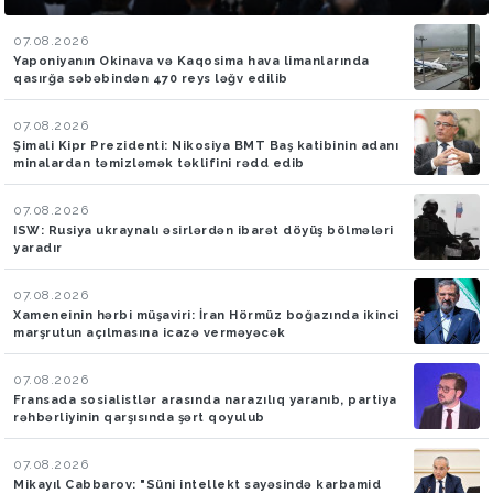
07.08.2026
Yaponiyanın Okinava və Kaqosima hava limanlarında
qasırğa səbəbindən 470 reys ləğv edilib
07.08.2026
Şimali Kipr Prezidenti: Nikosiya BMT Baş katibinin adanı
minalardan təmizləmək təklifini rədd edib
07.08.2026
ISW: Rusiya ukraynalı əsirlərdən ibarət döyüş bölmələri
yaradır
07.08.2026
Xameneinin hərbi müşaviri: İran Hörmüz boğazında ikinci
marşrutun açılmasına icazə verməyəcək
07.08.2026
Fransada sosialistlər arasında narazılıq yaranıb, partiya
rəhbərliyinin qarşısında şərt qoyulub
07.08.2026
Mikayıl Cabbarov: "Süni intellekt sayəsində karbamid