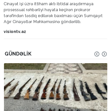
Cinayət işi üzrə ittiham aktı ibtidai araşdırmaya
prosessual rəhbərliyi həyata keçirən prokuror
tərəfindən təsdiq edilərək baxılması üçün Sumqayıt
Ağır Cinayətlər Məhkəməsinə göndərilib.
visiontv.az
GÜNDƏLIK