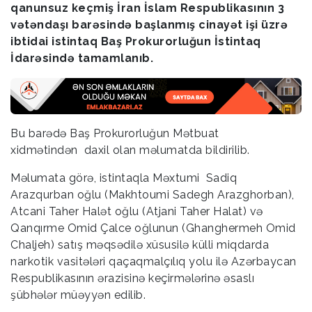
qanunsuz keçmiş İran İslam Respublikasının 3
vətəndaşı barəsində başlanmış cinayət işi üzrə
ibtidai istintaq Baş Prokurorluğun İstintaq
İdarəsində tamamlanıb.
Bu barədə Baş Prokurorluğun Mətbuat
xidmətindən daxil olan məlumatda bildirilib.
Məlumata görə, istintaqla Məxtumi Sadiq
Arazqurban oğlu (Makhtoumi Sadegh Arazghorban),
Atcani Taher Halət oğlu (Atjani Taher Halat) və
Qanqırme Omid Çalce oğlunun (Ghanghermeh Omid
Chaljeh) satış məqsədilə xüsusilə külli miqdarda
narkotik vasitələri qaçaqmalçılıq yolu ilə Azərbaycan
Respublikasının ərazisinə keçirmələrinə əsaslı
şübhələr müəyyən edilib.