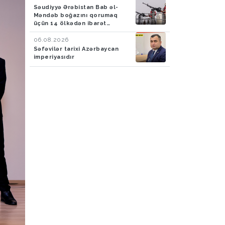
Səudiyyə Ərəbistan Bab əl-
Məndəb boğazını qorumaq
üçün 14 ölkədən ibarət
müdafiə koalisiyası yaradıb
06.08.2026
Səfəvilər tarixi Azərbaycan
imperiyasıdır