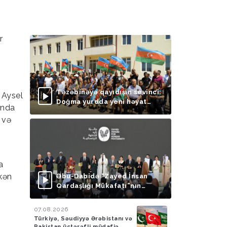
r
Təzəbinəyə qayıdışın sevinci:
 Aysel
Doğma yurdda yeni həyat
ında
başlayır
 və
a
rkən
Əbu-Dabidə “Zayed İnsan
Qardaşlığı Mükafatı”nın
təqdimolunma mərasimi
keçirilib
07.08.2026
Türkiyə, Səudiyyə Ərəbistanı və
Pakistan üçtərəfli müdafiə