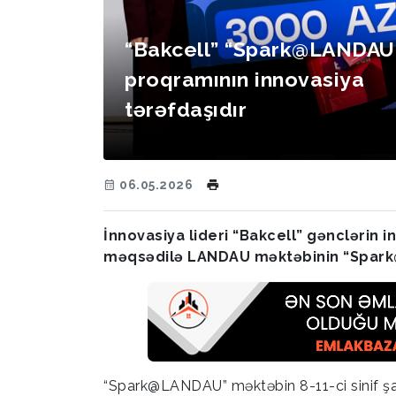
“Bakcell” “Spark@LANDAU
proqramının innovasiya
tərəfdaşıdır
06.05.2026
İnnovasiya lideri “Bakcell” gənclərin 
məqsədilə LANDAU məktəbinin “Spark@
“Spark@LANDAU” məktəbin 8-11-ci sinif şa