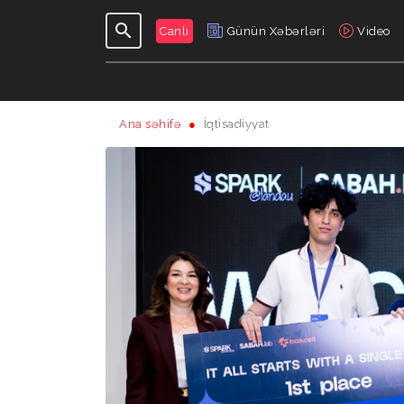
Canlı
Günün Xəbərləri
Video
Ana səhifə
İqtisadiyyat
GÜNDƏLIK
VERILIŞLƏR