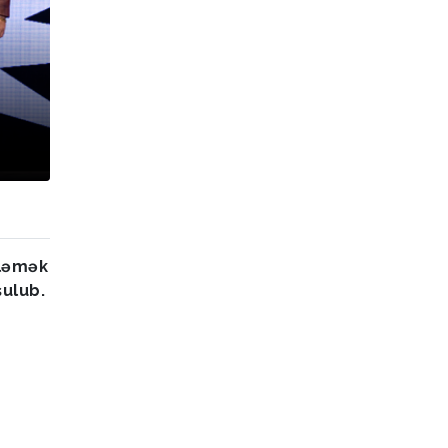
kləmək
ulub.