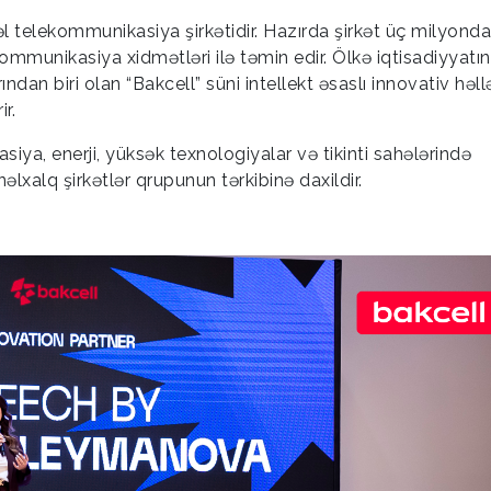
l telekommunikasiya şirkətidir. Hazırda şirkət üç milyond
kommunikasiya xidmətləri ilə təmin edir. Ölkə iqtisadiyyatın
dan biri olan “Bakcell” süni intellekt əsaslı innovativ həll
r.
iya, enerji, yüksək texnologiyalar və tikinti sahələrində
xalq şirkətlər qrupunun tərkibinə daxildir.