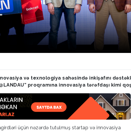
”
innovasiya və texnologiya sahəsində inkişafını dəstə
LANDAU” proqramına innovasiya tərəfdaşı kimi qoş
girdləri üçün nəzərdə tutulmuş startap və innovasiya