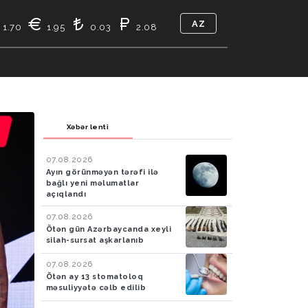
AZ
1.70
1.95
0.03
2.08
TIKASI
BIZ KIMIK
ƏLAQƏ
Xəbər lenti
07.08.2026
Ayın görünməyən tərəfi ilə
bağlı yeni məlumatlar
açıqlandı
07.08.2026
Ötən gün Azərbaycanda xeyli
silah-sursat aşkarlanıb
07.08.2026
Ötən ay 13 stomatoloq
məsuliyyətə cəlb edilib