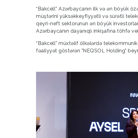
“Bakcell” Azərbaycanın ilk və ən böyük özə
müştərini yüksəkkeyfiyyətli və sürətli tele
qeyri-neft sektorunun ən böyük investorların
Azərbaycanın dayanıqlı inkişafına töhfə veri
“Bakcell” müxtəlif ölkələrdə telekommunikas
fəaliyyət göstərən "NEQSOL Holding" beynəl