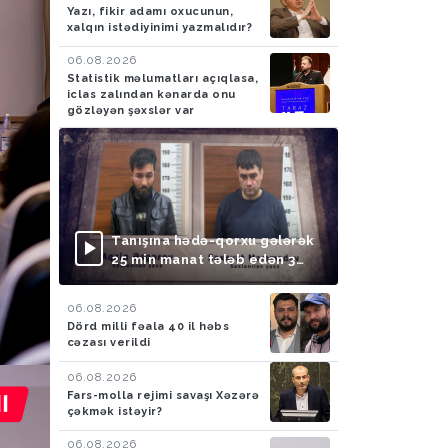
Yazı, fikir adamı oxucunun,
xalqın istədiyinimi yazmalıdır?
06.08.2026
Statistik məlumatları açıqlasa,
iclas zalından kənarda onu
gözləyən şəxslər var
Tanışına hədə-qorxu gələrək
25 min manat tələb edən 3
nəfər saxlanılıb
06.08.2026
Dörd milli fəala 40 il həbs
cəzası verildi
06.08.2026
Fars-molla rejimi savaşı Xəzərə
çəkmək istəyir?
06.08.2026