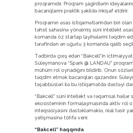
proqramıdır. Proqram şagirdlərin ideyaları
bacarıqlarını praktik şəkildə inkişaf etdirir.
Proqramın əsas istiqamətlərindən biri olan 
təhsil sahəsinə yönəlmiş süni intellekt əsas
komanda öz startap layihələrini təqdim edi
tərəfindən ən uğurlu 3 komanda qalib seçil
Tədbirdə çıxış edən “Bakcell”in ictimaiyyə
Süleymanova “Spark @ LANDAU” proqramını
mühüm rol oynadığını bildirib. Onun sözlər
təqdim etmək bacarıqları qazandırır. Süley
təşəbbüsləri ilə bu istiqamətdə dəstəyi da
“Bakcell” süni intellekt və rəqəmsal həllər
ekosisteminin formalaşmasında aktiv rol oy
inteqrasiyasını dəstəkləməklə, real təsir ya
yetişməsinə töhfə verir.
“Bakcell” haqqında