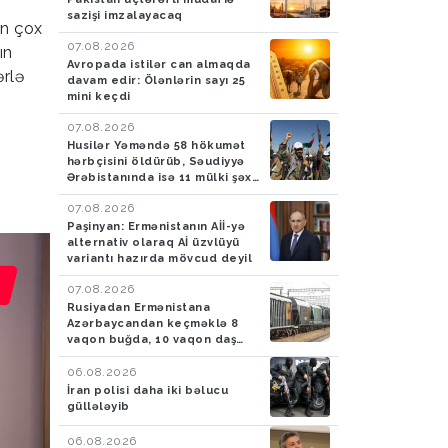
sazişi imzalayacaq
an çox
07.08.2026
ın
Avropada istilər can almaqda
ərlə
davam edir: Ölənlərin sayı 25
mini keçdi
07.08.2026
Husilər Yəməndə 58 hökumət
hərbçisini öldürüb, Səudiyyə
Ərəbistanında isə 11 mülki şəxsi
yaralayıb
07.08.2026
Paşinyan: Ermənistanın Aİİ-yə
alternativ olaraq Aİ üzvlüyü
variantı hazırda mövcud deyil
07.08.2026
Rusiyadan Ermənistana
Azərbaycandan keçməklə 8
vaqon buğda, 10 vaqon daş
kömür göndəriləcək
06.08.2026
İran polisi daha iki bəlucu
güllələyib
06.08.2026