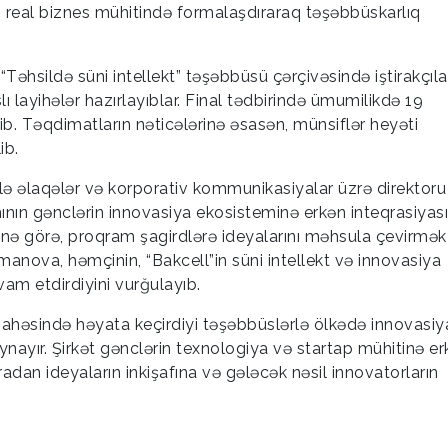
nı real biznes mühitində formalaşdıraraq təşəbbüskarlıq
“Təhsildə süni intellekt” təşəbbüsü çərçivəsində iştirakçıla
lı layihələr hazırlayıblar. Final tədbirində ümumilikdə 19
b. Təqdimatların nəticələrinə əsasən, münsiflər heyəti
ib.
tlə əlaqələr və korporativ kommunikasiyalar üzrə direktoru
n gənclərin innovasiya ekosisteminə erkən inteqrasiyas
inə görə, proqram şagirdlərə ideyalarını məhsula çevirmək
manova, həmçinin, “Bakcell”in süni intellekt və innovasiya
vam etdirdiyini vurğulayıb.
 sahəsində həyata keçirdiyi təşəbbüslərlə ölkədə innovasiy
nayır. Şirkət gənclərin texnologiya və startap mühitinə e
radan ideyaların inkişafına və gələcək nəsil innovatorların