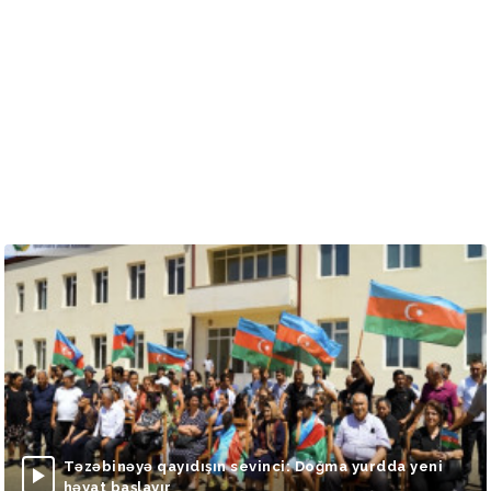
Təzəbinəyə qayıdışın sevinci: Doğma yurdda yeni
həyat başlayır