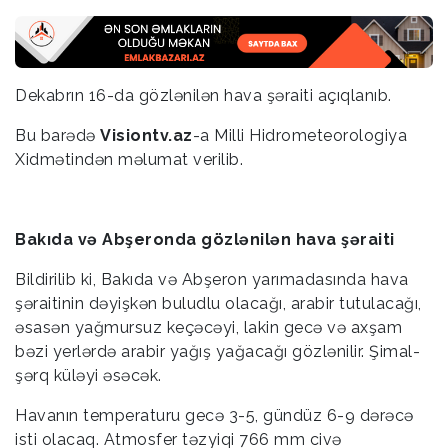
Dekabrın 16-da gözlənilən hava şəraiti açıqlanıb.
Bu barədə
Visiontv.az
-a Milli Hidrometeorologiya
Xidmətindən məlumat verilib.
Bakıda və Abşeronda gözlənilən hava şəraiti
Bildirilib ki, Bakıda və Abşeron yarımadasında hava
şəraitinin dəyişkən buludlu olacağı, arabir tutulacağı,
əsasən yağmursuz keçəcəyi, lakin gecə və axşam
bəzi yerlərdə arabir yağış yağacağı gözlənilir. Şimal-
şərq küləyi əsəcək.
Havanın temperaturu gecə 3-5, gündüz 6-9 dərəcə
isti olacaq. Atmosfer təzyiqi 766 mm civə