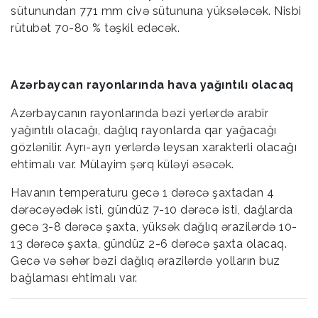
sütunundan 771 mm civə sütununa yüksələcək. Nisbi
rütubət 70-80 % təşkil edəcək.
Azərbaycan rayonlarında hava yağıntılı olacaq
Azərbaycanın rayonlarında bəzi yerlərdə arabir
yağıntılı olacağı, dağlıq rayonlarda qar yağacağı
gözlənilir. Ayrı-ayrı yerlərdə leysan xarakterli olacağı
ehtimalı var. Mülayim şərq küləyi əsəcək.
Havanın temperaturu gecə 1 dərəcə şaxtadan 4
dərəcəyədək isti, gündüz 7-10 dərəcə isti, dağlarda
gecə 3-8 dərəcə şaxta, yüksək dağlıq ərazilərdə 10-
13 dərəcə şaxta, gündüz 2-6 dərəcə şaxta olacaq.
Gecə və səhər bəzi dağlıq ərazilərdə yolların buz
bağlaması ehtimalı var.