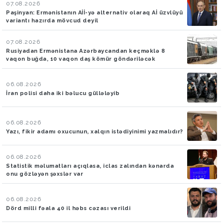
07.08.2026
Paşinyan: Ermənistanın Aİİ-yə alternativ olaraq Aİ üzvlüyü
variantı hazırda mövcud deyil
07.08.2026
Rusiyadan Ermənistana Azərbaycandan keçməklə 8
vaqon buğda, 10 vaqon daş kömür göndəriləcək
06.08.2026
İran polisi daha iki bəlucu güllələyib
06.08.2026
Yazı, fikir adamı oxucunun, xalqın istədiyinimi yazmalıdır?
06.08.2026
Statistik məlumatları açıqlasa, iclas zalından kənarda
onu gözləyən şəxslər var
06.08.2026
Dörd milli fəala 40 il həbs cəzası verildi