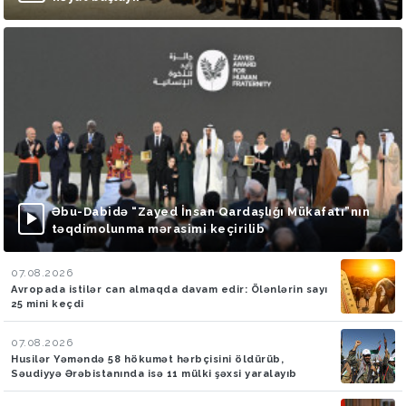
Əbu-Dabidə “Zayed İnsan Qardaşlığı Mükafatı”nın
təqdimolunma mərasimi keçirilib
07.08.2026
Avropada istilər can almaqda davam edir: Ölənlərin sayı
25 mini keçdi
07.08.2026
Husilər Yəməndə 58 hökumət hərbçisini öldürüb,
Səudiyyə Ərəbistanında isə 11 mülki şəxsi yaralayıb