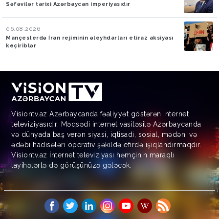
Səfəvilər tarixi Azərbaycan imperiyasıdır
06.08.2026
Mançesterdə İran rejiminin əleyhdarları etiraz aksiyası
keçiriblər
Visiontv.az Azərbaycanda fəaliyyət göstərən internet
televiziyasıdır. Məqsədi internet vasitəsilə Azərbaycanda
və dünyada baş verən siyasi, iqtisadi, sosial, mədəni və
ədəbi hadisələri operativ şəkildə efirdə işıqlandırmaqdır.
Visiontv.az İnternet televiziyası həmçinin maraqlı
layihələrlə də görüşünüzə gələcək.