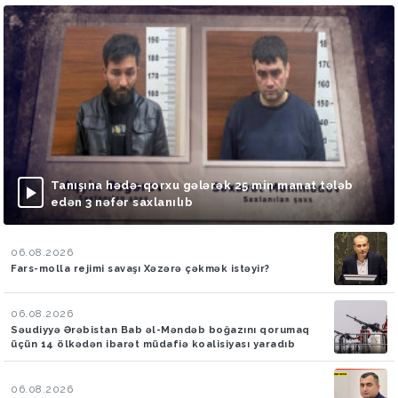
Tanışına hədə-qorxu gələrək 25 min manat tələb
edən 3 nəfər saxlanılıb
06.08.2026
Fars-molla rejimi savaşı Xəzərə çəkmək istəyir?
06.08.2026
Səudiyyə Ərəbistan Bab əl-Məndəb boğazını qorumaq
üçün 14 ölkədən ibarət müdafiə koalisiyası yaradıb
06.08.2026