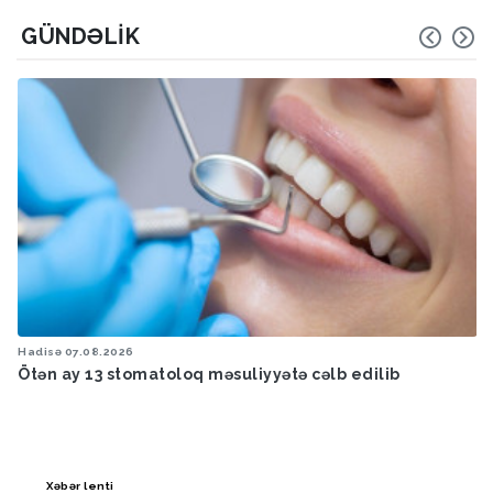
GÜNDƏLIK
Hadisə
07.08.2026
Ötən ay 13 stomatoloq məsuliyyətə cəlb edilib
Xəbər lenti