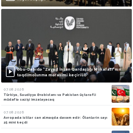
Əbu-Dabidə “Zayed İnsan Qardaşlığı Mükafatı”nın
təqdimolunma mərasimi keçirilib
07.08.2026
Türkiyə, Səudiyyə Ərəbistanı və Pakistan üçtərəfli
müdafiə sazişi imzalayacaq
07.08.2026
Avropada istilər can almaqda davam edir: Ölənlərin sayı
25 mini keçdi