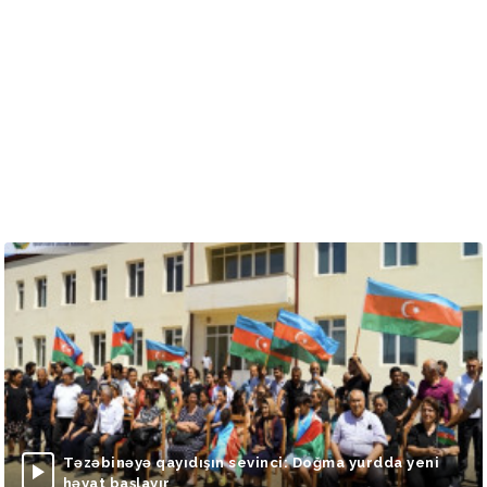
Təzəbinəyə qayıdışın sevinci: Doğma yurdda yeni
həyat başlayır