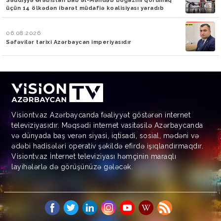
Səudiyyə Ərəbistan Bab əl-Məndəb boğazını qorumaq
üçün 14 ölkədən ibarət müdafiə koalisiyası yaradıb
06.08.2026
Səfəvilər tarixi Azərbaycan imperiyasıdır
Visiontv.az Azərbaycanda fəaliyyət göstərən internet
televiziyasıdır. Məqsədi internet vasitəsilə Azərbaycanda
və dünyada baş verən siyasi, iqtisadi, sosial, mədəni və
ədəbi hadisələri operativ şəkildə efirdə işıqlandırmaqdır.
Visiontv.az İnternet televiziyası həmçinin maraqlı
layihələrlə də görüşünüzə gələcək.