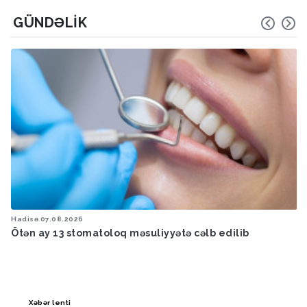
GÜNDƏLIK
Hadisə
07.08.2026
Ötən ay 13 stomatoloq məsuliyyətə cəlb edilib
Xəbər lenti