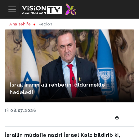
Ana səhifə
Region
İsrail İranın ali rəhbərini öldürməklə
hədələdi
08.07.2026
İsrailin müdafiə naziri İsrael Katz bildirib ki,