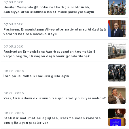
07.08.2026
Husilər Yəməndə 58 hökumət hərbçisini öldürüb,
Səudiyyə Ərəbistanında isə 11 mülki şəxsi yaralayıb
07.08.2026
Paşinyan: Ermənistanın Aİİ-yə alternativ olaraq Aİ üzvlüyü
variantı hazırda mövcud deyil
07.08.2026
Rusiyadan Ermənistana Azərbaycandan keçməklə 8
vaqon buğda, 10 vaqon daş kömür göndəriləcək
06.08.2026
İran polisi daha iki bəlucu güllələyib
06.08.2026
Yazı, fikir adamı oxucunun, xalqın istədiyinimi yazmalıdır?
06.08.2026
Statistik məlumatları açıqlasa, iclas zalından kənarda
onu gözləyən şəxslər var