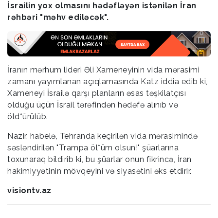
İsrailin yox olmasını hədəfləyən istənilən İran
rəhbəri "məhv ediləcək".
İranın mərhum lideri Əli Xameneyinin vida mərasimi
zamanı yayımlanan açıqlamasında Katz iddia edib ki,
Xameneyi İsrailə qarşı planların əsas təşkilatçısı
olduğu üçün İsrail tərəfindən hədəfə alınıb və
öld*ürülüb.
Nazir, habelə, Tehranda keçirilən vida mərasimində
səsləndirilən "Trampa öl*üm olsun!" şüarlarına
toxunaraq bildirib ki, bu şüarlar onun fikrincə, İran
hakimiyyətinin mövqeyini və siyasətini əks etdirir.
visiontv.az