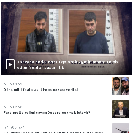
Tanışına hədə-qorxu gələrək 25 min manat tələb
edən 3 nəfər saxlanılıb
06.08.2026
Dörd milli fəala 40 il həbs cəzası verildi
06.08.2026
Fars-molla rejimi savaşı Xəzərə çəkmək istəyir?
06.08.2026