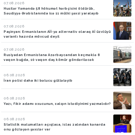
07.08.2026
Husilər Yəməndə 58 hökumət hərbçisini öldürüb,
Səudiyyə Ərəbistanında isə 11 mülki şəxsi yaralayıb
07.08.2026
Paşinyan: Ermənistanın Aİİ-yə alternativ olaraq Aİ üzvlüyü
variantı hazırda mövcud deyil
07.08.2026
Rusiyadan Ermənistana Azərbaycandan keçməklə 8
vaqon buğda, 10 vaqon daş kömür göndəriləcək
06.08.2026
İran polisi daha iki bəlucu güllələyib
06.08.2026
Yazı, fikir adamı oxucunun, xalqın istədiyinimi yazmalıdır?
06.08.2026
Statistik məlumatları açıqlasa, iclas zalından kənarda
onu gözləyən şəxslər var