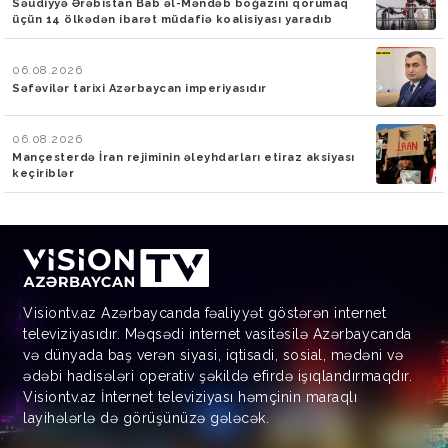
Səudiyyə Ərəbistan Bab əl-Məndəb boğazını qorumaq
üçün 14 ölkədən ibarət müdafiə koalisiyası yaradıb
06.08.2026
Səfəvilər tarixi Azərbaycan imperiyasıdır
06.08.2026
Mançesterdə İran rejiminin əleyhdarları etiraz aksiyası
keçiriblər
Visiontv.az Azərbaycanda fəaliyyət göstərən internet
televiziyasıdır. Məqsədi internet vasitəsilə Azərbaycanda
və dünyada baş verən siyasi, iqtisadi, sosial, mədəni və
ədəbi hadisələri operativ şəkildə efirdə işıqlandırmaqdır.
Visiontv.az İnternet televiziyası həmçinin maraqlı
layihələrlə də görüşünüzə gələcək.