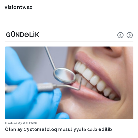
visiontv.az
GÜNDƏLIK
Hadisə
07.08.2026
Ötən ay 13 stomatoloq məsuliyyətə cəlb edilib