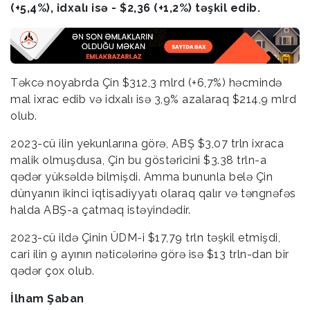
(+5,4%), idxalı isə - $2,36 (+1,2%) təşkil edib.
Təkcə noyabrda Çin $312,3 mlrd (+6,7%) həcmində
mal ixrac edib və idxalı isə 3,9% azalaraq $214,9 mlrd
olub.
2023-cü ilin yekunlarına görə, ABŞ $3,07 trln ixraca
malik olmuşdusa, Çin bu göstəricini $3.38 trln-a
qədər yüksəldə bilmişdi. Amma bununla belə Çin
dünyanın ikinci iqtisadiyyatı olaraq qalır və təngnəfəs
halda ABŞ-a çatmaq istəyindədir.
2023-cü ildə Çinin ÜDM-i $17,79 trln təşkil etmişdi,
cari ilin 9 ayının nəticələrinə görə isə $13 trln-dan bir
qədər çox olub.
İlham Şaban