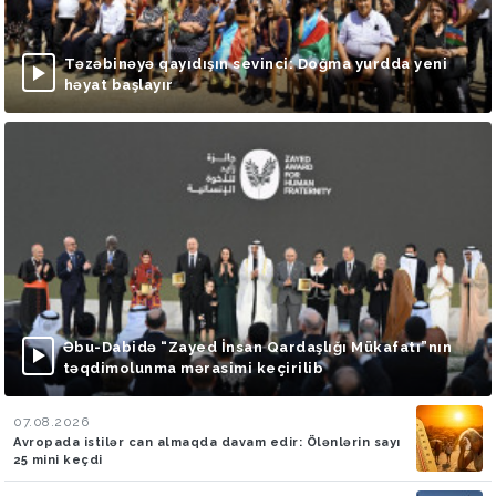
Təzəbinəyə qayıdışın sevinci: Doğma yurdda yeni
həyat başlayır
Əbu-Dabidə “Zayed İnsan Qardaşlığı Mükafatı”nın
təqdimolunma mərasimi keçirilib
07.08.2026
Avropada istilər can almaqda davam edir: Ölənlərin sayı
25 mini keçdi