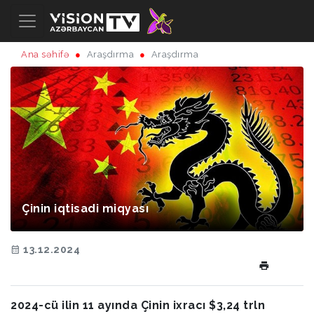
Ana səhifə
Araşdırma
Araşdırma
Çinin iqtisadi miqyası
13.12.2024
2024-cü ilin 11 ayında Çinin ixracı $3,24 trln