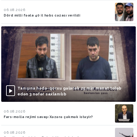
06.08.2026
Dörd milli fəala 40 il həbs cəzası verildi
Tanışına hədə-qorxu gələrək 25 min manat tələb
edən 3 nəfər saxlanılıb
06.08.2026
Fars-molla rejimi savaşı Xəzərə çəkmək istəyir?
06.08.2026