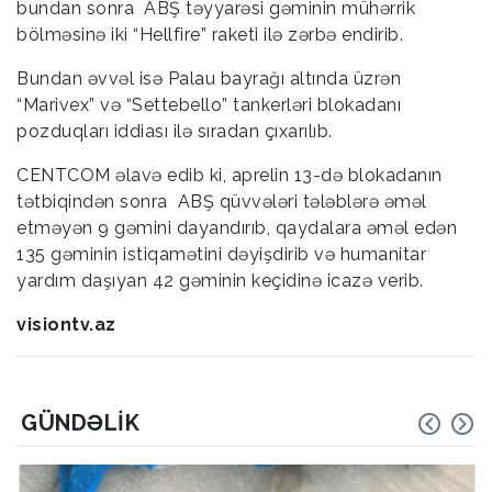
bundan sonra ABŞ təyyarəsi gəminin mühərrik
bölməsinə iki “Hellfire” raketi ilə zərbə endirib.
Bundan əvvəl isə Palau bayrağı altında üzrən
“Marivex” və “Settebello” tankerləri blokadanı
pozduqları iddiası ilə sıradan çıxarılıb.
CENTCOM əlavə edib ki, aprelin 13-də blokadanın
tətbiqindən sonra ABŞ qüvvələri tələblərə əməl
etməyən 9 gəmini dayandırıb, qaydalara əməl edən
135 gəminin istiqamətini dəyişdirib və humanitar
yardım daşıyan 42 gəminin keçidinə icazə verib.
visiontv.az
GÜNDƏLIK