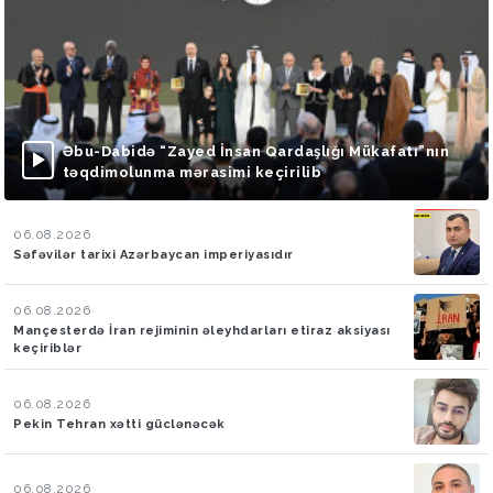
Əbu-Dabidə “Zayed İnsan Qardaşlığı Mükafatı”nın
təqdimolunma mərasimi keçirilib
06.08.2026
Səfəvilər tarixi Azərbaycan imperiyasıdır
06.08.2026
Mançesterdə İran rejiminin əleyhdarları etiraz aksiyası
keçiriblər
06.08.2026
Pekin Tehran xətti güclənəcək
06.08.2026