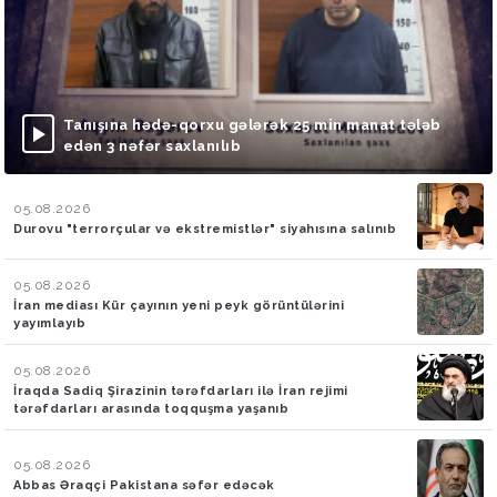
Tanışına hədə-qorxu gələrək 25 min manat tələb
edən 3 nəfər saxlanılıb
05.08.2026
Durovu "terrorçular və ekstremistlər" siyahısına salınıb
05.08.2026
İran mediası Kür çayının yeni peyk görüntülərini
yayımlayıb
05.08.2026
İraqda Sadiq Şirazinin tərəfdarları ilə İran rejimi
tərəfdarları arasında toqquşma yaşanıb
05.08.2026
Abbas Əraqçi Pakistana səfər edəcək