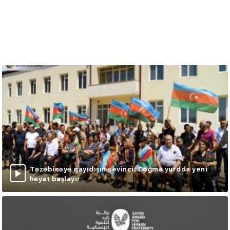
Təzəbinəyə qayıdışın sevinci: Doğma yurdda yeni
həyat başlayır