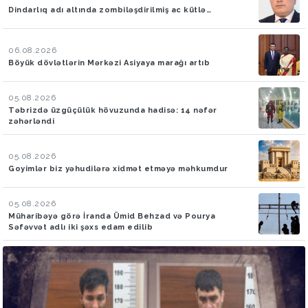
Dindarlıq adı altında zombiləşdirilmiş ac kütlə…
06.08.2026
Böyük dövlətlərin Mərkəzi Asiyaya marağı artıb
05.08.2026
Təbrizdə üzgüçülük hövuzunda hadisə: 14 nəfər
zəhərləndi
05.08.2026
Goyimlər biz yəhudilərə xidmət etməyə məhkumdur
05.08.2026
Müharibəyə görə İranda Ümid Behzad və Pourya
Səfəvvət adlı iki şəxs edam edilib