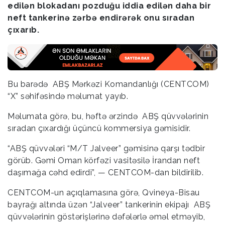
edilən blokadanı pozduğu iddia edilən daha bir
neft tankerinə zərbə endirərək onu sıradan
çıxarıb.
Bu barədə ABŞ Mərkəzi Komandanlığı (CENTCOM)
“X” səhifəsində məlumat yayıb.
Məlumata görə, bu, həftə ərzində ABŞ qüvvələrinin
sıradan çıxardığı üçüncü kommersiya gəmisidir.
“ABŞ qüvvələri “M/T Jalveer” gəmisinə qarşı tədbir
görüb. Gəmi Oman körfəzi vasitəsilə İrandan neft
daşımağa cəhd edirdi”, — CENTCOM-dan bildirilib.
CENTCOM-un açıqlamasına görə, Qvineya-Bisau
bayrağı altında üzən “Jalveer” tankerinin ekipajı ABŞ
qüvvələrinin göstərişlərinə dəfələrlə əməl etməyib,