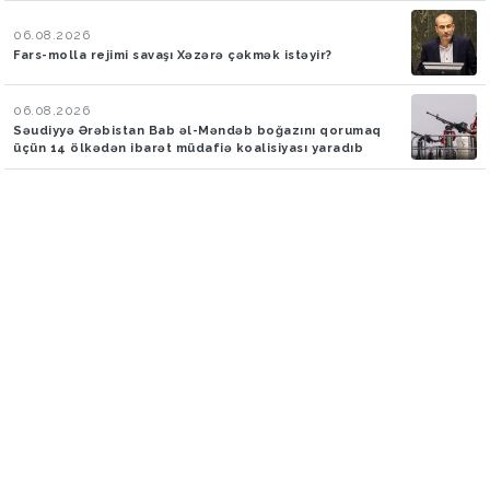
06.08.2026
Fars-molla rejimi savaşı Xəzərə çəkmək istəyir?
06.08.2026
Səudiyyə Ərəbistan Bab əl-Məndəb boğazını qorumaq
üçün 14 ölkədən ibarət müdafiə koalisiyası yaradıb