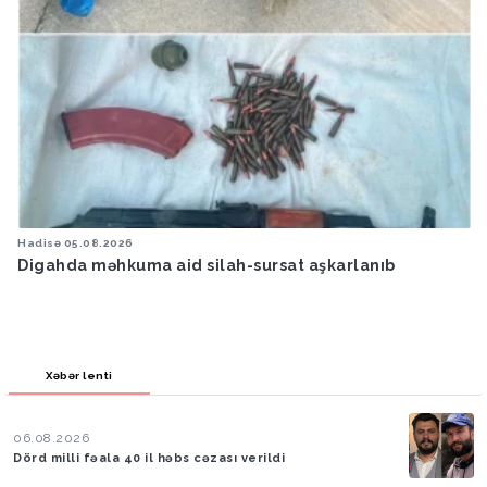
Hadisə
05.08.2026
Digahda məhkuma aid silah-sursat aşkarlanıb
Xəbər lenti
06.08.2026
Dörd milli fəala 40 il həbs cəzası verildi