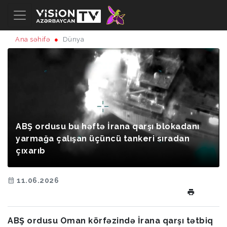
Ana səhifə
Dünya
ABŞ ordusu bu həftə İrana qarşı blokadanı
yarmağa çalışan üçüncü tankeri sıradan
çıxarıb
11.06.2026
ABŞ ordusu Oman körfəzində İrana qarşı tətbiq