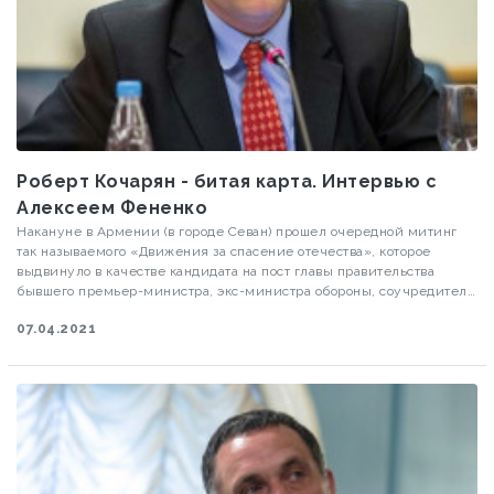
Роберт Кочарян - битая карта. Интервью с
Алексеем Фененко
Накануне в Армении (в городе Севан) прошел очередной митинг
так называемого «Движения за спасение отечества», которое
выдвинуло в качестве кандидата на пост главы правительства
бывшего премьер-министра, экс-министра обороны, соучредителя
и координатора националистического Комитета «Карабах» Вазгена
07.04.2021
Манукяна.