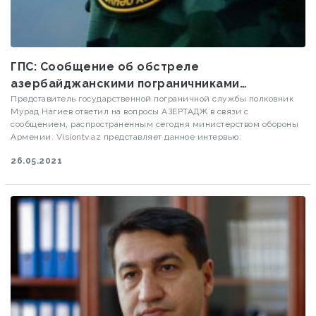
ГПС: Сообщение об обстреле
азербайджанскими пограничниками
территории Армении не соответствует
Представитель государственной пограничной службы полковник
Мурад Нагиев ответил на вопросы АЗЕРТАДЖ в связи с
действительности
сообщением, распространенным сегодня министерством обороны
Армении. Visiontv.az представляет данное интервью:
26.05.2021