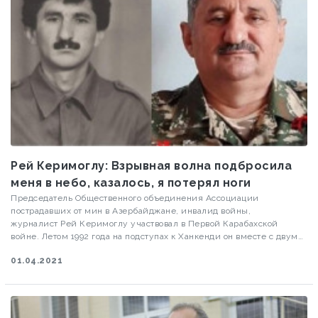
Рей Керимоглу: Взрывная волна подбросила
меня в небо, казалось, я потерял ноги
Председатель Общественного объединения Ассоциации
пострадавших от мин в Азербайджане, инвалид войны,
журналист Рей Керимоглу участвовал в Первой Карабахской
войне. Летом 1992 года на подступах к Ханкенди он вместе с двумя
сослуживцами подорвался на противопехотной мине, получив
01.04.2021
серьезные ранения. В преддверии Международного дня
просвещения по вопросам минной опасности и помощи в
деятельности, связанной с
разминированием, Caliber.Az побеседовал с Р.Керимоглу: