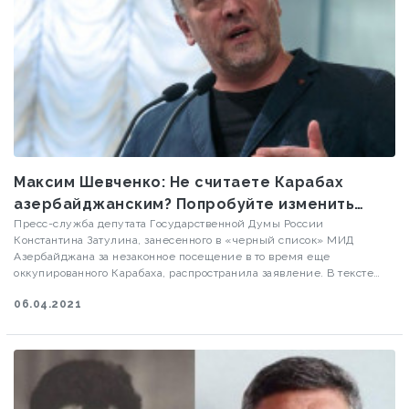
Максим Шевченко: Не считаете Карабах
азербайджанским? Попробуйте изменить
статус
Пресс-служба депутата Государственной Думы России
Константина Затулина, занесенного в «черный список» МИД
Азербайджана за незаконное посещение в то время еще
оккупированного Карабаха, распространила заявление. В тексте
напоминается «принципиальная позиция» Затулина по
06.04.2021
«карабахскому вопросу», очень созвучная с тем, что сейчас говорят
реваншисты в Ереване. Конфликт, по мнению пресс-службы
Затулина, должен был быть решен только мирным путем, в
результате «пакетной договоренности», «в обмен на признание
самоопределения Карабаха».