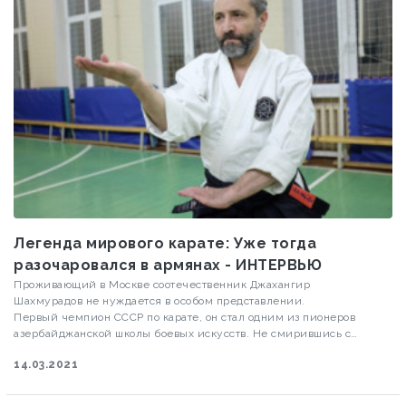
Легенда мирового карате: Уже тогда
разочаровался в армянах - ИНТЕРВЬЮ
Проживающий в Москве соотечественник Джахангир
Шахмурадов не нуждается в особом представлении.
Первый чемпион СССР по карате, он стал одним из пионеров
азербайджанской школы боевых искусств. Не смирившись с
советской идеологией, Д.Шахмурадов оставил свою основную
14.03.2021
профессию, найдя себя в философском направлении карате,
тренерской деятельности и восточных оздоровительных системах.
Когда мы обратились к Джахангиру муаллиму с просьбой дать