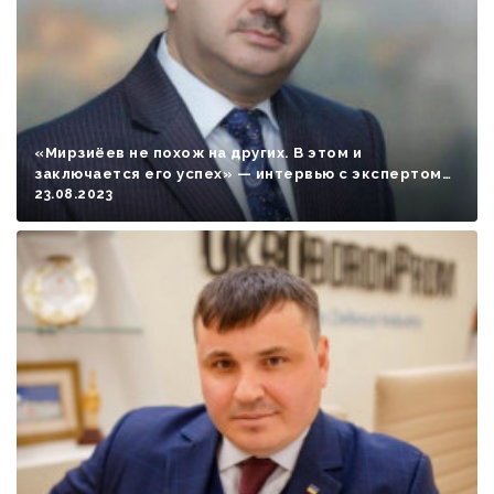
«Мирзиёев не похож на других. В этом и
заключается его успех» — интервью с экспертом
из Азербайджана
23.08.2023