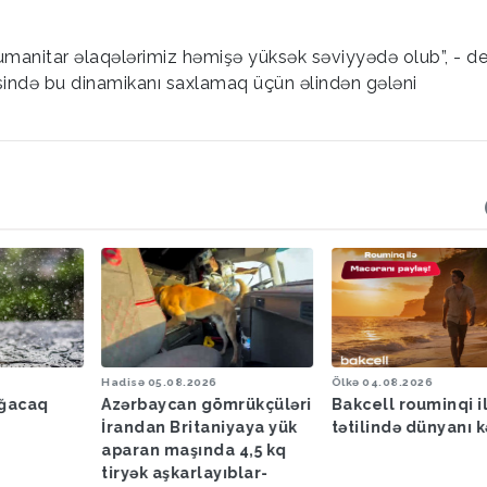
umanitar əlaqələrimiz həmişə yüksək səviyyədə olub”, - d
ində bu dinamikanı saxlamaq üçün əlindən gələni
Hadisə
05.08.2026
Ölkə
04.08.2026
ağacaq
Azərbaycan gömrükçüləri
Bakcell rouminqi i
İrandan Britaniyaya yük
tətilində dünyanı k
aparan maşında 4,5 kq
tiryək aşkarlayıblar-