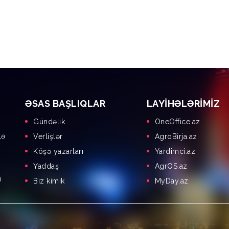
ƏSAS BAŞLIQLAR
LAYIHƏLƏRIMIZ
Gündəlik
OneOffice.az
lə
Verlişlər
AgroBirja.az
Köşə yazarları
Yardimci.az
Yaddaş
AgrOS.az
ı
Biz kimik
MyDay.az