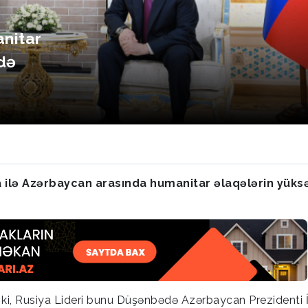
nitar
də
a ilə Azərbaycan arasında humanitar əlaqələrin yüks
r ki, Rusiya Lideri bunu Düşənbədə Azərbaycan Prezidenti