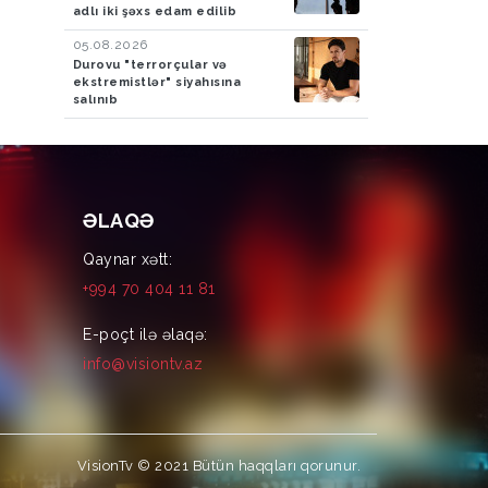
adlı iki şəxs edam edilib
05.08.2026
Durovu "terrorçular və
ekstremistlər" siyahısına
salınıb
ƏLAQƏ
Qaynar xətt:
+994 70 404 11 81
E-poçt ilə əlaqə:
info@visiontv.az
VisionTv © 2021
Bütün haqqları qorunur.