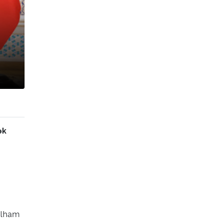
ək
 İlham