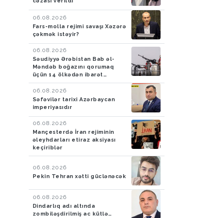
cəzası verildi
06.08.2026
Fars-molla rejimi savaşı Xəzərə
çəkmək istəyir?
06.08.2026
Səudiyyə Ərəbistan Bab əl-
Məndəb boğazını qorumaq
üçün 14 ölkədən ibarət
müdafiə koalisiyası yaradıb
06.08.2026
Səfəvilər tarixi Azərbaycan
imperiyasıdır
06.08.2026
Mançesterdə İran rejiminin
əleyhdarları etiraz aksiyası
keçiriblər
06.08.2026
Pekin Tehran xətti güclənəcək
06.08.2026
Dindarlıq adı altında
zombiləşdirilmiş ac kütlə…