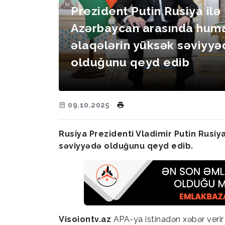
Prezident Putin Rusiya ilə
Azərbaycan arasında huma
əlaqələrin yüksək səviyyə
olduğunu qeyd edib
09.10.2025
Rusiya Prezidenti Vladimir Putin Rusiy
səviyyədə olduğunu qeyd edib.
Visoiontv.az
APA-ya istinadən xəbər veri