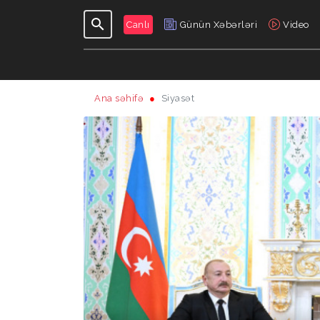
Canlı
Günün Xəbərləri
Video
Ana səhifə
Siyasət
GÜNDƏLIK
VERILIŞLƏR