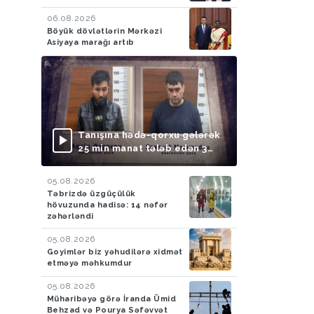
06.08.2026
Böyük dövlətlərin Mərkəzi
Asiyaya marağı artıb
Tanışına hədə-qorxu gələrək
25 min manat tələb edən 3
nəfər saxlanılıb
05.08.2026
Təbrizdə üzgüçülük
hövuzunda hadisə: 14 nəfər
zəhərləndi
05.08.2026
Goyimlər biz yəhudilərə xidmət
etməyə məhkumdur
05.08.2026
Müharibəyə görə İranda Ümid
Behzad və Pourya Səfəvvət