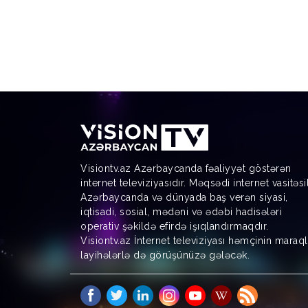
Visiontv.az Azərbaycanda fəaliyyət göstərən
internet televiziyasıdır. Məqsədi internet vasitəsi
Azərbaycanda və dünyada baş verən siyasi,
iqtisadi, sosial, mədəni və ədəbi hadisələri
operativ şəkildə efirdə işıqlandırmaqdır.
Visiontv.az İnternet televiziyası həmçinin maraql
layihələrlə də görüşünüzə gələcək.