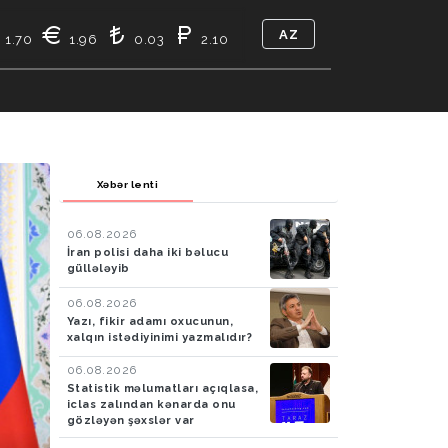
AZ
1.70
1.96
0.03
2.10
TIKASI
BIZ KIMIK
ƏLAQƏ
Xəbər lenti
06.08.2026
İran polisi daha iki bəlucu
güllələyib
06.08.2026
Yazı, fikir adamı oxucunun,
xalqın istədiyinimi yazmalıdır?
06.08.2026
Statistik məlumatları açıqlasa,
iclas zalından kənarda onu
gözləyən şəxslər var