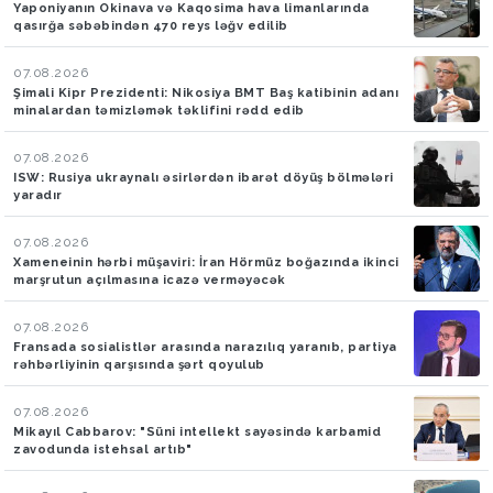
Yaponiyanın Okinava və Kaqosima hava limanlarında
qasırğa səbəbindən 470 reys ləğv edilib
07.08.2026
Şimali Kipr Prezidenti: Nikosiya BMT Baş katibinin adanı
minalardan təmizləmək təklifini rədd edib
07.08.2026
ISW: Rusiya ukraynalı əsirlərdən ibarət döyüş bölmələri
yaradır
07.08.2026
Xameneinin hərbi müşaviri: İran Hörmüz boğazında ikinci
marşrutun açılmasına icazə verməyəcək
07.08.2026
Fransada sosialistlər arasında narazılıq yaranıb, partiya
rəhbərliyinin qarşısında şərt qoyulub
07.08.2026
Mikayıl Cabbarov: "Süni intellekt sayəsində karbamid
zavodunda istehsal artıb"