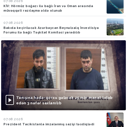
07.08.2026
KİV: Hörmüz boğazı ilə bağlı İran və Oman arasında
müvəqqəti razılaşma əldə olunub
07.08.2026
Bakıda keçiriləcək Azərbaycan Beynəlxalq İnvestisiya
Forumu ilə bağlı Təşkilat Komitəsi yaradılıb
Tanışına hədə-qorxu gələrək 25 min manat tələb
edən 3 nəfər saxlanılıb
07.08.2026
Prezident Tacikistanla imzalanmış sazişi təsdiqlədi