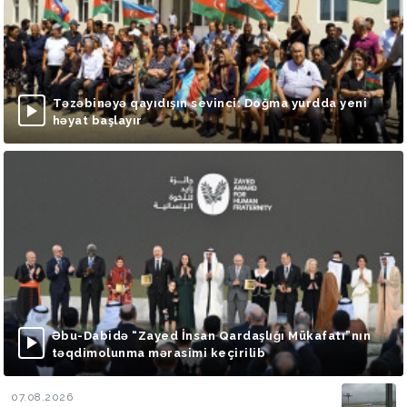
Təzəbinəyə qayıdışın sevinci: Doğma yurdda yeni
həyat başlayır
Əbu-Dabidə “Zayed İnsan Qardaşlığı Mükafatı”nın
təqdimolunma mərasimi keçirilib
07.08.2026