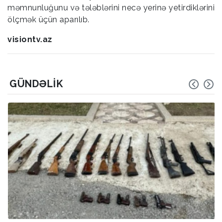
məmnunluğunu və tələblərini necə yerinə yetirdiklərini
ölçmək üçün aparılıb.
visiontv.az
GÜNDƏLIK