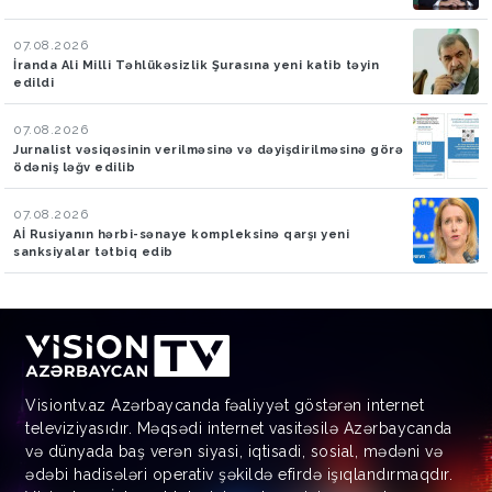
07.08.2026
İranda Ali Milli Təhlükəsizlik Şurasına yeni katib təyin
edildi
07.08.2026
Jurnalist vəsiqəsinin verilməsinə və dəyişdirilməsinə görə
ödəniş ləğv edilib
07.08.2026
Aİ Rusiyanın hərbi-sənaye kompleksinə qarşı yeni
sanksiyalar tətbiq edib
Visiontv.az Azərbaycanda fəaliyyət göstərən internet
televiziyasıdır. Məqsədi internet vasitəsilə Azərbaycanda
və dünyada baş verən siyasi, iqtisadi, sosial, mədəni və
ədəbi hadisələri operativ şəkildə efirdə işıqlandırmaqdır.