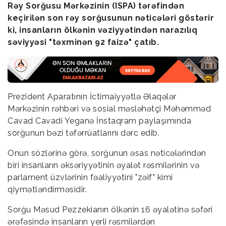
Rəy Sorğusu Mərkəzinin (ISPA) tərəfindən
keçirilən son rəy sorğusunun nəticələri göstərir
ki, insanların ölkənin vəziyyətindən narazılıq
səviyyəsi "təxminən 92 faizə" çatıb.
Prezident Aparatının İctimaiyyətlə Əlaqələr
Mərkəzinin rəhbəri və sosial məsləhətçi Məhəmməd
Cavad Cavadi Yeganə İnstaqram paylaşımında
sorğunun bəzi təfərrüatlarını dərc edib.
Onun sözlərinə görə, sorğunun əsas nəticələrindən
biri insanların əksəriyyətinin əyalət rəsmilərinin və
parlament üzvlərinin fəaliyyətini "zəif" kimi
qiymətləndirməsidir.
Sorğu Məsud Pezzekianın ölkənin 16 əyalətinə səfəri
ərəfəsində insanların yerli rəsmilərdən