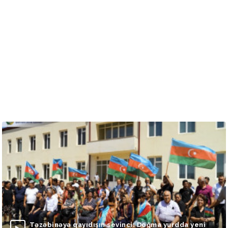
Təzəbinəyə qayıdışın sevinci: Doğma yurdda yeni