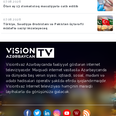
07.08.2026
Ötən ay 13 stomatoloq məsuliyyətə cəlb edilib
07.08.2026
Türkiyə, Səudiyyə Ərəbistanı və Pakistan üçtərəfli
müdafiə sazişi imzalayacaq
Visiontv.az Azərbaycanda fəaliyyət göstərən internet
televiziyasıdır. Məqsədi internet vasitəsilə Azərbaycanda
və dünyada baş verən siyasi, iqtisadi, sosial, mədəni və
ədəbi hadisələri operativ şəkildə efirdə işıqlandırmaqdır.
Visiontv.az İnternet televiziyası həmçinin maraqlı
layihələrlə də görüşünüzə gələcək.