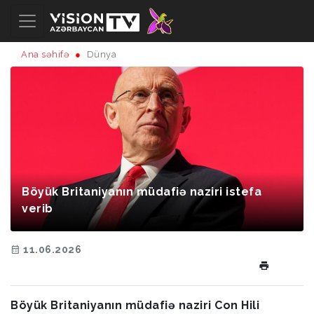
Ana səhifə
Dünya
Böyük Britaniyanın müdafiə naziri istefa
verib
11.06.2026
Böyük Britaniyanın müdafiə naziri Con Hili