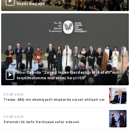
həyat başlayır
Əbu-Dabidə “Zayed İnsan Qardaşlığı Mükafatı”nın
təqdimolunma mərasimi keçirilib
07.08.2026
Tramp: ABŞ-nin əhəmiyyətli miqdarda sursat ehtiyatı var
07.08.2026
Zelenski ilk dəfə Serbiyaya səfər edəcək