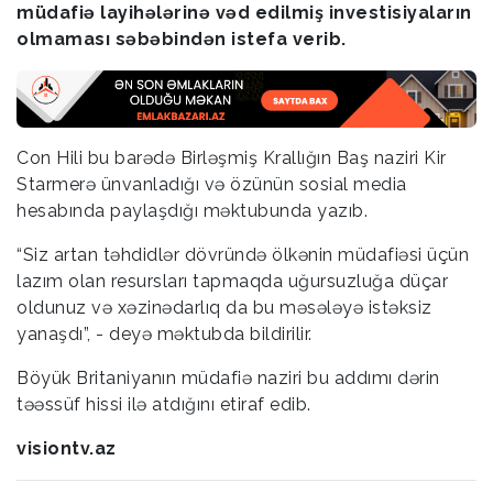
müdafiə layihələrinə vəd edilmiş investisiyaların
olmaması səbəbindən istefa verib.
Con Hili bu barədə Birləşmiş Krallığın Baş naziri Kir
Starmerə ünvanladığı və özünün sosial media
hesabında paylaşdığı məktubunda yazıb.
“Siz artan təhdidlər dövründə ölkənin müdafiəsi üçün
lazım olan resursları tapmaqda uğursuzluğa düçar
oldunuz və xəzinədarlıq da bu məsələyə istəksiz
yanaşdı”, - deyə məktubda bildirilir.
Böyük Britaniyanın müdafiə naziri bu addımı dərin
təəssüf hissi ilə atdığını etiraf edib.
visiontv.az