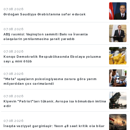
07.08.2026
Ərdoğan Səudiyyə Ərəbistanına səfər edəcək
07.08.2026
ABŞ rəsmisi: Vaşinqton sammiti Bakı və İrəvanla
əlaqələrin yenilənməsinə şərait yaradıb
07.08.2026
Konqo Demokratik Respublikasında Ebolaya yoluxma
sayı 4 mini ötüb
07.08.2026
"Meta" uşaqların psixologiyasına zərərə görə yarım
milyarddan çox cərimələndi
07.08.2026
Kiyevin "Patriot"ları tükənir, Avropa isə köməkdən imtina
edir
07.08.2026
İraqda vəziyyət gərginləşir: Yaxın 48 saat kritik ola bilər