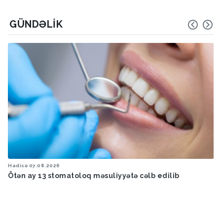
GÜNDƏLIK
Hadisə
07.08.2026
Ötən ay 13 stomatoloq məsuliyyətə cəlb edilib