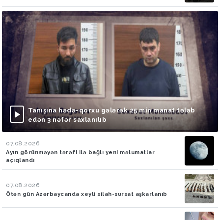
Tanışına hədə-qorxu gələrək 25 min manat tələb
edən 3 nəfər saxlanılıb
07.08.2026
Ayın görünməyən tərəfi ilə bağlı yeni məlumatlar
açıqlandı
07.08.2026
Ötən gün Azərbaycanda xeyli silah-sursat aşkarlanıb