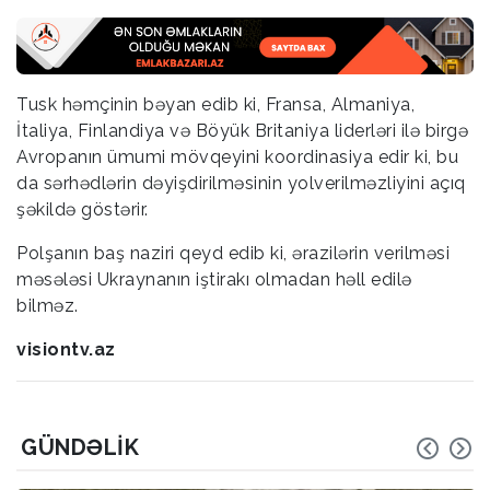
Tusk həmçinin bəyan edib ki, Fransa, Almaniya,
İtaliya, Finlandiya və Böyük Britaniya liderləri ilə birgə
Avropanın ümumi mövqeyini koordinasiya edir ki, bu
da sərhədlərin dəyişdirilməsinin yolverilməzliyini açıq
şəkildə göstərir.
Polşanın baş naziri qeyd edib ki, ərazilərin verilməsi
məsələsi Ukraynanın iştirakı olmadan həll edilə
bilməz.
visiontv.az
GÜNDƏLIK