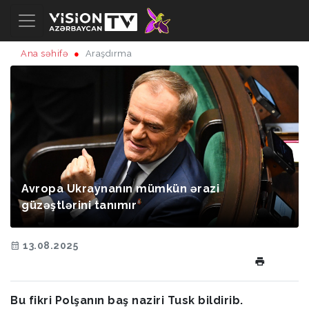
Ana səhifə
Araşdırma
Avropa Ukraynanın mümkün ərazi
güzəştlərini tanımır
13.08.2025
Bu fikri Polşanın baş naziri Tusk bildirib.