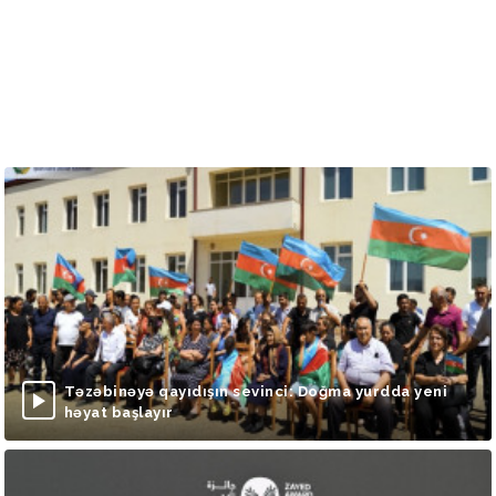
Təzəbinəyə qayıdışın sevinci: Doğma yurdda yeni
həyat başlayır