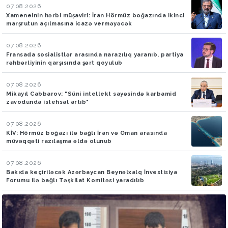
07.08.2026
Xameneinin hərbi müşaviri: İran Hörmüz boğazında ikinci
marşrutun açılmasına icazə verməyəcək
07.08.2026
Fransada sosialistlər arasında narazılıq yaranıb, partiya
rəhbərliyinin qarşısında şərt qoyulub
07.08.2026
Mikayıl Cabbarov: "Süni intellekt sayəsində karbamid
zavodunda istehsal artıb"
07.08.2026
KİV: Hörmüz boğazı ilə bağlı İran və Oman arasında
müvəqqəti razılaşma əldə olunub
07.08.2026
Bakıda keçiriləcək Azərbaycan Beynəlxalq İnvestisiya
Forumu ilə bağlı Təşkilat Komitəsi yaradılıb