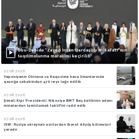
Əbu-Dabidə “Zayed İnsan Qardaşlığı Mükafatı”nın
təqdimolunma mərasimi keçirilib
07.08.2026
Yaponiyanın Okinava və Kaqosima hava limanlarında
qasırğa səbəbindən 470 reys ləğv edilib
07.08.2026
Şimali Kipr Prezidenti: Nikosiya BMT Baş katibinin adanı
minalardan təmizləmək təklifini rədd edib
07.08.2026
ISW: Rusiya ukraynalı əsirlərdən ibarət döyüş bölmələri
yaradır