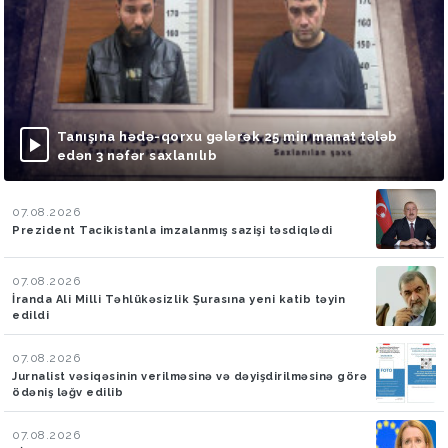
Tanışına hədə-qorxu gələrək 25 min manat tələb
edən 3 nəfər saxlanılıb
07.08.2026
Prezident Tacikistanla imzalanmış sazişi təsdiqlədi
07.08.2026
İranda Ali Milli Təhlükəsizlik Şurasına yeni katib təyin
edildi
07.08.2026
Jurnalist vəsiqəsinin verilməsinə və dəyişdirilməsinə görə
ödəniş ləğv edilib
07.08.2026