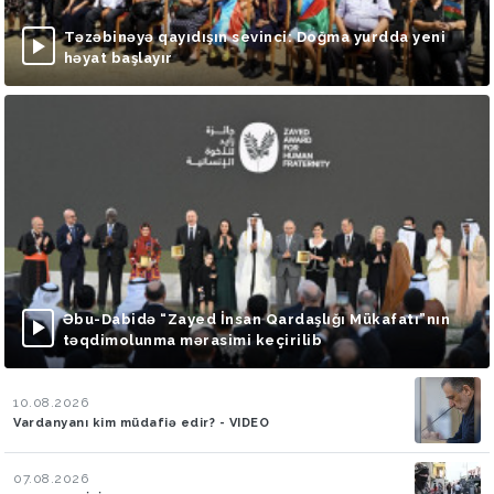
Təzəbinəyə qayıdışın sevinci: Doğma yurdda yeni
həyat başlayır
Əbu-Dabidə “Zayed İnsan Qardaşlığı Mükafatı”nın
təqdimolunma mərasimi keçirilib
10.08.2026
Vardanyanı kim müdafiə edir? - VIDEO
07.08.2026