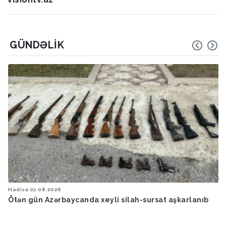
GÜNDƏLIK
Hadisə
07.08.2026
Ötən gün Azərbaycanda xeyli silah-sursat aşkarlanıb