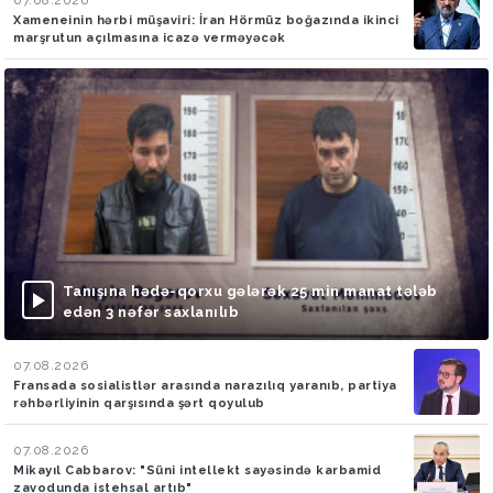
Xameneinin hərbi müşaviri: İran Hörmüz boğazında ikinci
marşrutun açılmasına icazə verməyəcək
Tanışına hədə-qorxu gələrək 25 min manat tələb
edən 3 nəfər saxlanılıb
07.08.2026
Fransada sosialistlər arasında narazılıq yaranıb, partiya
rəhbərliyinin qarşısında şərt qoyulub
07.08.2026
Mikayıl Cabbarov: "Süni intellekt sayəsində karbamid
zavodunda istehsal artıb"