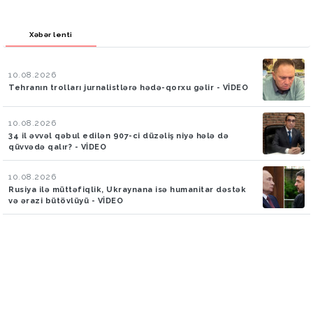
Xəbər lenti
10.08.2026
Tehranın trolları jurnalistlərə hədə-qorxu gəlir - VİDEO
10.08.2026
34 il əvvəl qəbul edilən 907-ci düzəliş niyə hələ də
qüvvədə qalır? - VİDEO
10.08.2026
Rusiya ilə müttəfiqlik, Ukraynana isə humanitar dəstək
və ərazi bütövlüyü - VİDEO