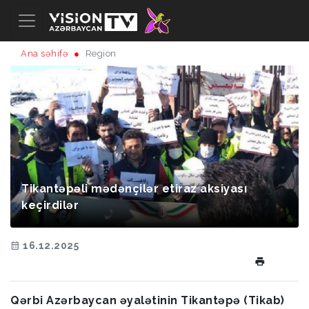
Ana səhifə
Region
Tikantəpəli mədənçilər etiraz aksiyası
keçirdilər
16.12.2025
Qərbi Azərbaycan əyalətinin Tikantəpə (Tikab)