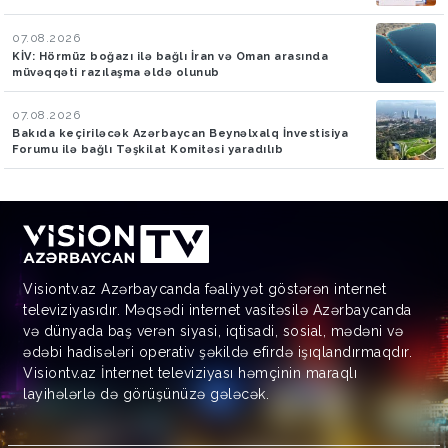
07.08.2026
KİV: Hörmüz boğazı ilə bağlı İran və Oman arasında
müvəqqəti razılaşma əldə olunub
07.08.2026
Bakıda keçiriləcək Azərbaycan Beynəlxalq İnvestisiya
Forumu ilə bağlı Təşkilat Komitəsi yaradılıb
Visiontv.az Azərbaycanda fəaliyyət göstərən internet
televiziyasıdır. Məqsədi internet vasitəsilə Azərbaycanda
və dünyada baş verən siyasi, iqtisadi, sosial, mədəni və
ədəbi hadisələri operativ şəkildə efirdə işıqlandırmaqdır.
Visiontv.az İnternet televiziyası həmçinin maraqlı
layihələrlə də görüşünüzə gələcək.