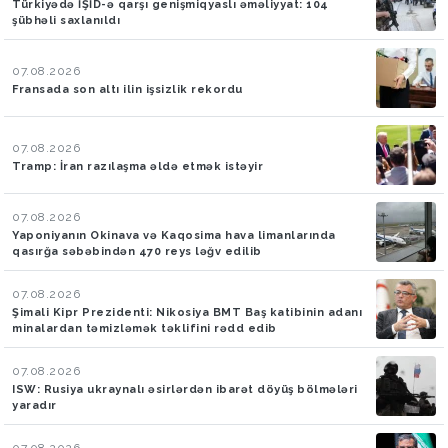
Türkiyədə İŞİD-ə qarşı genişmiqyaslı əməliyyat: 104
şübhəli saxlanıldı
07.08.2026
Fransada son altı ilin işsizlik rekordu
07.08.2026
Tramp: İran razılaşma əldə etmək istəyir
07.08.2026
Yaponiyanın Okinava və Kaqosima hava limanlarında
qasırğa səbəbindən 470 reys ləğv edilib
07.08.2026
Şimali Kipr Prezidenti: Nikosiya BMT Baş katibinin adanı
minalardan təmizləmək təklifini rədd edib
07.08.2026
ISW: Rusiya ukraynalı əsirlərdən ibarət döyüş bölmələri
yaradır
07.08.2026