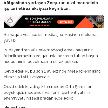
bölgəsində yerləşən Zərşuran qızıl mədəninin
işçiləri etiraz aksiyası keçiriblər.
Bu haqda yerli sosial media şəbəkəsində məlumat
yayılıb.
İşi dayandıran yüzlərlə mədənçi əmək haqlarının
ödənilməməsinə və qanunla nəzərdə tutlan başqa
hüquqlarının pozulmasına etiraz ediblər.
Qeyd edək ki, bu son 1 ay ərzində məsənçilərin ikinci
etiraz və tətil aksiyasıdır.
Qeyd edək ki, adı çəkilən mədən Orta Şərqin ən
böyük qızıl mədənidir və İranın qızıl ehtiyatının
əhəmiyyətli hissəsi bradan əldə edilir.
visiontv.az