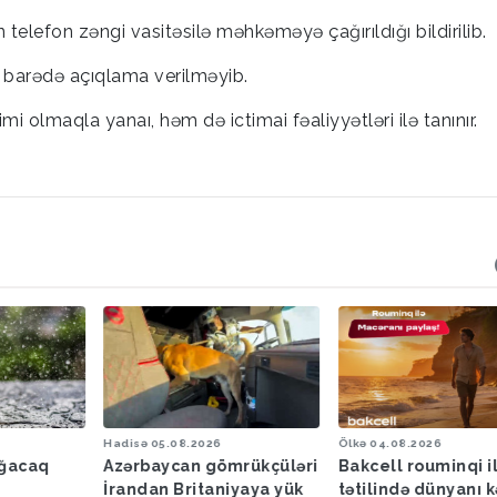
elefon zəngi vasitəsilə məhkəməyə çağırıldığı bildirilib.
 barədə açıqlama verilməyib.
olmaqla yanaı, həm də ictimai fəaliyyətləri ilə tanınır.
Hadisə
05.08.2026
Ölkə
04.08.2026
ağacaq
Azərbaycan gömrükçüləri
Bakcell rouminqi i
İrandan Britaniyaya yük
tətilində dünyanı k