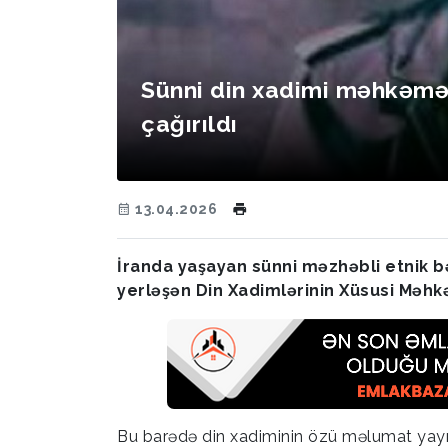
Sünni din xadimi məhkəm
çağırıldı
13.04.2026
İranda yaşayan sünni məzhəbli etnik 
yerləşən Din Xadimlərinin Xüsusi Məhkə
Bu barədə din xadiminin özü məlumat yayı