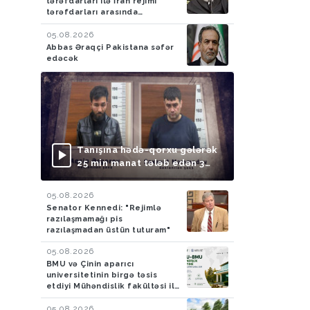
tərəfdarları ilə İran rejimi
tərəfdarları arasında
toqquşma yaşanıb
05.08.2026
Abbas Əraqçi Pakistana səfər
edəcək
Tanışına hədə-qorxu gələrək
25 min manat tələb edən 3
nəfər saxlanılıb
05.08.2026
Senator Kennedi: "Rejimlə
razılaşmamağı pis
razılaşmadan üstün tuturam"
05.08.2026
BMU və Çinin aparıcı
universitetinin birgə təsis
etdiyi Mühəndislik fakültəsi ilk
tələbələrini qəbul edir
05.08.2026