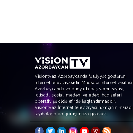
Visiontv.az Azərbaycanda fəaliyyət göstərən
internet televiziyasıdır. Məqsədi internet vasitəsi
Azərbaycanda və dünyada baş verən siyasi,
iqtisadi, sosial, mədəni və ədəbi hadisələri
operativ şəkildə efirdə işıqlandırmaqdır.
Visiontv.az İnternet televiziyası həmçinin maraql
layihələrlə də görüşünüzə gələcək.