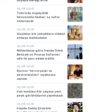
Asiyaya marağı artıb
nəfərin meyiti tapılıb, 55
PHS aşkarlanıb
05.08.2026
nəfər xilas edilib
Təbrizdə üzgüçülük
hövuzunda hadisə: 14 nəfər
zəhərləndi
05.08.2026
Goyimlər biz yəhudilərə xidmət
etməyə məhkumdur
05.08.2026
Müharibəyə görə İranda Ümid
Behzad və Pourya Səfəvvət
adlı iki şəxs edam edilib
05.08.2026
Durovu "terrorçular və
ekstremistlər" siyahısına
salınıb
05.08.2026
İran mediası Kür çayının yeni
peyk görüntülərini yayımlayıb
05.08.2026
İraqda Sadiq Şirazinin