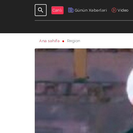
Canlı
Günün Xəbərləri
Video
Ana səhifə
Region
GÜNDƏLIK
VERILIŞLƏR