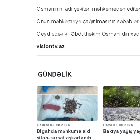
Osmaninin, adı çəkilən məhkəmədən edilən t
Onun məhkəməyə çağırılmasının səbəbləri
Qeyd edək ki, Əbdülhəkim Osmani din xadimi 
visiontv.az
GÜNDƏLIK
6
Hadisə
05.08.2026
Hava
05.08.2026
şəraiti ilə
Digahda məhkuma aid
Bakıya yağış y
əbərdarlıq
silah-sursat aşkarlanıb