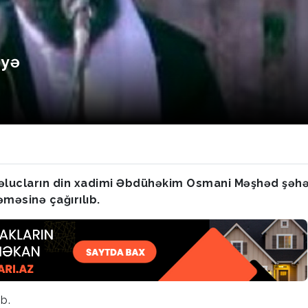
əyə
bəlucların din xadimi Əbdühəkim Osmani Məşhəd şəh
məsinə çağırılıb.
b.