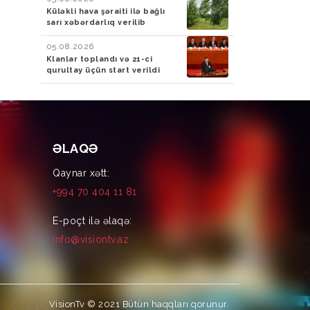
Küləkli hava şəraiti ilə bağlı
sarı xəbərdarlıq verilib
05.08.2026
Klanlar toplandı və 21-ci
qurultay üçün start verildi
ƏLAQƏ
Qaynar xətt:
+994 70 404 11 81
E-poçt ilə əlaqə:
info@visiontv.az
VisionTv © 2021
Bütün haqqları qorunur.