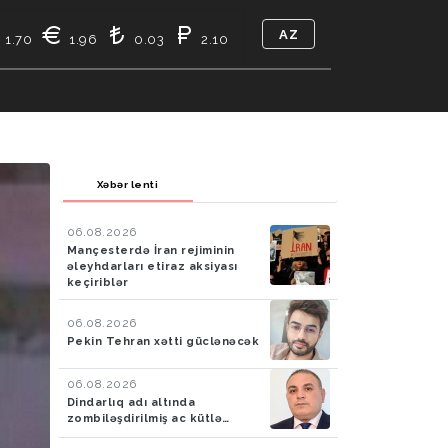
AZ
1.70
1.96
0.03
2.10
TIKASI
BIZ KIMIK
ƏLAQƏ
Xəbər lenti
06.08.2026
Mançesterdə İran rejiminin
əleyhdarları etiraz aksiyası
keçiriblər
06.08.2026
Pekin Tehran xətti güclənəcək
06.08.2026
Dindarlıq adı altında
zombiləşdirilmiş ac kütlə…