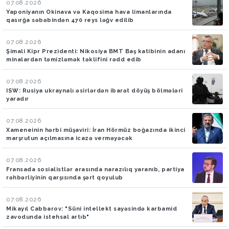
07.08.2026
Yaponiyanın Okinava və Kaqosima hava limanlarında
qasırğa səbəbindən 470 reys ləğv edilib
07.08.2026
Şimali Kipr Prezidenti: Nikosiya BMT Baş katibinin adanı
minalardan təmizləmək təklifini rədd edib
07.08.2026
ISW: Rusiya ukraynalı əsirlərdən ibarət döyüş bölmələri
yaradır
07.08.2026
Xameneinin hərbi müşaviri: İran Hörmüz boğazında ikinci
marşrutun açılmasına icazə verməyəcək
07.08.2026
Fransada sosialistlər arasında narazılıq yaranıb, partiya
rəhbərliyinin qarşısında şərt qoyulub
07.08.2026
Mikayıl Cabbarov: "Süni intellekt sayəsində karbamid
zavodunda istehsal artıb"