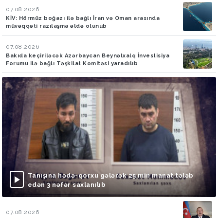
07.08.2026
KİV: Hörmüz boğazı ilə bağlı İran və Oman arasında
müvəqqəti razılaşma əldə olunub
07.08.2026
Bakıda keçiriləcək Azərbaycan Beynəlxalq İnvestisiya
Forumu ilə bağlı Təşkilat Komitəsi yaradılıb
Tanışına hədə-qorxu gələrək 25 min manat tələb
edən 3 nəfər saxlanılıb
07.08.2026