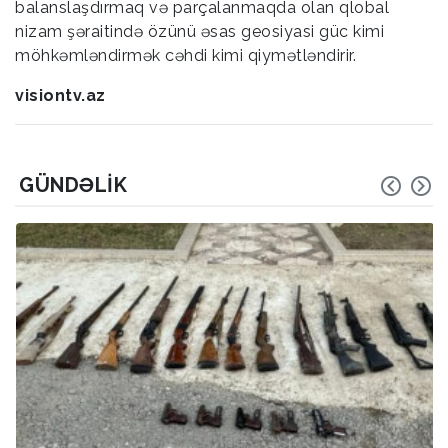
balanslaşdırmaq və parçalanmaqda olan qlobal
nizam şəraitində özünü əsas geosiyasi güc kimi
möhkəmləndirmək cəhdi kimi qiymətləndirir.
visiontv.az
GÜNDƏLIK