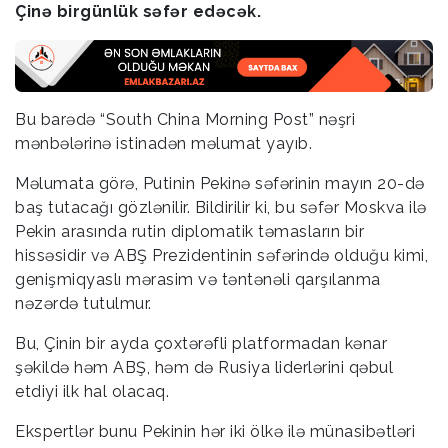
Çinə birgünlük səfər edəcək.
Bu barədə “South China Morning Post” nəşri
mənbələrinə istinadən məlumat yayıb.
Məlumata görə, Putinin Pekinə səfərinin mayın 20-də
baş tutacağı gözlənilir. Bildirilir ki, bu səfər Moskva ilə
Pekin arasında rutin diplomatik təmasların bir
hissəsidir və ABŞ Prezidentinin səfərində olduğu kimi,
genişmiqyaslı mərasim və təntənəli qarşılanma
nəzərdə tutulmur.
Bu, Çinin bir ayda çoxtərəfli platformadan kənar
şəkildə həm ABŞ, həm də Rusiya liderlərini qəbul
etdiyi ilk hal olacaq.
Ekspertlər bunu Pekinin hər iki ölkə ilə münasibətləri