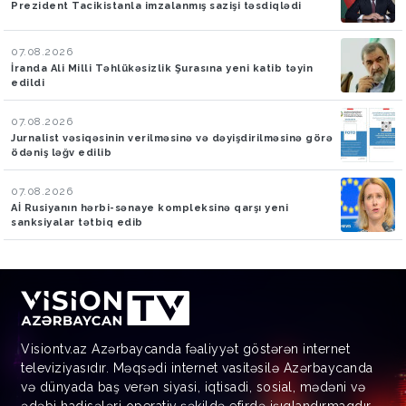
Prezident Tacikistanla imzalanmış sazişi təsdiqlədi
07.08.2026
İranda Ali Milli Təhlükəsizlik Şurasına yeni katib təyin
edildi
07.08.2026
Jurnalist vəsiqəsinin verilməsinə və dəyişdirilməsinə görə
ödəniş ləğv edilib
07.08.2026
Aİ Rusiyanın hərbi-sənaye kompleksinə qarşı yeni
sanksiyalar tətbiq edib
Visiontv.az Azərbaycanda fəaliyyət göstərən internet
televiziyasıdır. Məqsədi internet vasitəsilə Azərbaycanda
və dünyada baş verən siyasi, iqtisadi, sosial, mədəni və