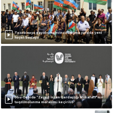
Təzəbinəyə qayıdışın sevinci: Doğma yurdda yeni
həyat başlayır
Əbu-Dabidə “Zayed İnsan Qardaşlığı Mükafatı”nın
təqdimolunma mərasimi keçirilib