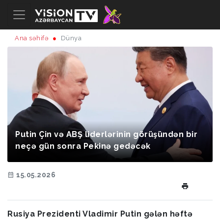
Ana səhifə
Dünya
Putin Çin və ABŞ liderlərinin görüşündən bir
neçə gün sonra Pekinə gedəcək
15.05.2026
Rusiya Prezidenti Vladimir Putin gələn həftə