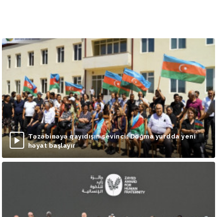
Təzəbinəyə qayıdışın sevinci: Doğma yurdda yeni
həyat başlayır