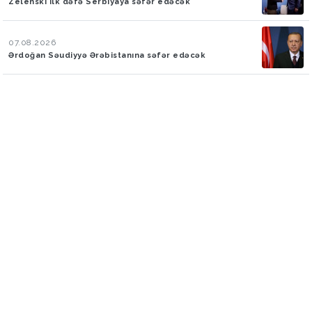
Zelenski ilk dəfə Serbiyaya səfər edəcək
07.08.2026
Ərdoğan Səudiyyə Ərəbistanına səfər edəcək