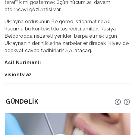
tərəf” kimi göstərmək üçün hücumları davam
etdirəcəyi gözləntisi var.
Ukrayna ordusunun Belqorod istiqamətindəki
hücumu bu kontekstdə təsiredici amildir. Rusiya
Belqorodda nəzarəti yenidən bərpa etmək üçün
Ukraynanın dərinliklərinə zərbələr endirəcək, Kiyev də
adekvat cavab tədbirlərinə əl atacaq.
Asif Nərimanlı
visiontv.az
GÜNDƏLIK