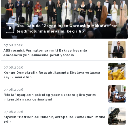
Əbu-Dabidə “Zayed İnsan Qardaşlığı Mükafatı”nın
təqdimolunma mərasimi keçirilib
07.08.2026
ABŞ rəsmisi: Vaşinqton sammiti Bakı və İrəvanla
əlaqələrin yenilənməsinə şərait yaradıb
07.08.2026
Konqo Demokratik Respublikasında Ebolaya yoluxma
sayı 4 mini ötüb
07.08.2026
"Meta" uşaqların psixologiyasına zərərə görə yarım
milyarddan çox cərimələndi
07.08.2026
Kiyevin "Patriot"ları tükənir, Avropa isə köməkdən imtina
edir