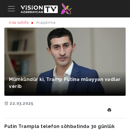
Ana səhifə
Araşdırma
Mümkündür ki, Tramp Putinə müəyyən vədlər
verib
22.03.2025
Putin Trampla telefon söhbətində 30 günlük