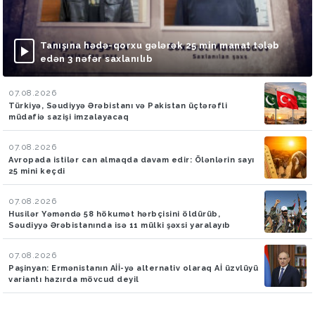
Tanışına hədə-qorxu gələrək 25 min manat tələb
edən 3 nəfər saxlanılıb
07.08.2026
Türkiyə, Səudiyyə Ərəbistanı və Pakistan üçtərəfli
müdafiə sazişi imzalayacaq
07.08.2026
Avropada istilər can almaqda davam edir: Ölənlərin sayı
25 mini keçdi
07.08.2026
Husilər Yəməndə 58 hökumət hərbçisini öldürüb,
Səudiyyə Ərəbistanında isə 11 mülki şəxsi yaralayıb
07.08.2026
Paşinyan: Ermənistanın Aİİ-yə alternativ olaraq Aİ üzvlüyü
variantı hazırda mövcud deyil