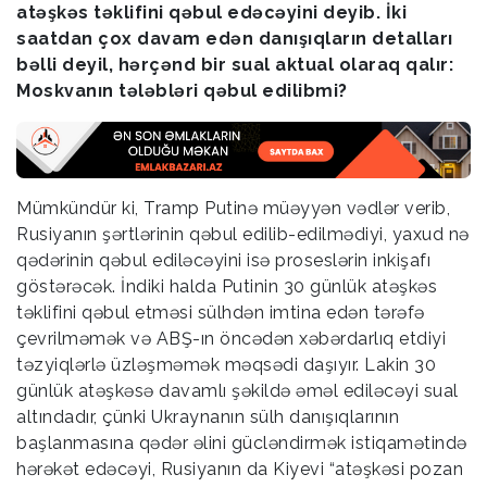
atəşkəs təklifini qəbul edəcəyini deyib. İki
saatdan çox davam edən danışıqların detalları
bəlli deyil, hərçənd bir sual aktual olaraq qalır:
Moskvanın tələbləri qəbul edilibmi?
Mümkündür ki, Tramp Putinə müəyyən vədlər verib,
Rusiyanın şərtlərinin qəbul edilib-edilmədiyi, yaxud nə
qədərinin qəbul ediləcəyini isə proseslərin inkişafı
göstərəcək. İndiki halda Putinin 30 günlük atəşkəs
təklifini qəbul etməsi sülhdən imtina edən tərəfə
çevrilməmək və ABŞ-ın öncədən xəbərdarlıq etdiyi
təzyiqlərlə üzləşməmək məqsədi daşıyır. Lakin 30
günlük atəşkəsə davamlı şəkildə əməl ediləcəyi sual
altındadır, çünki Ukraynanın sülh danışıqlarının
başlanmasına qədər əlini gücləndirmək istiqamətində
hərəkət edəcəyi, Rusiyanın da Kiyevi “atəşkəsi pozan