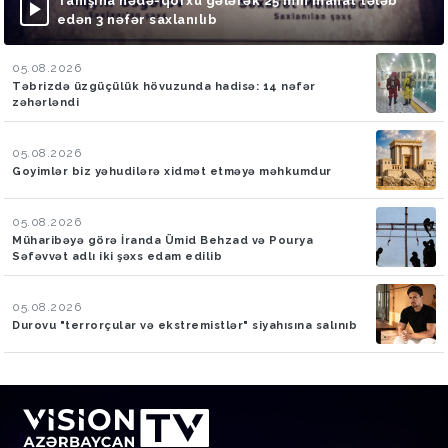
Tanışına hədə-qorxu gələrək 25 min manat tələb
edən 3 nəfər saxlanılıb
05.08.2026
Təbrizdə üzgüçülük hövuzunda hadisə: 14 nəfər
zəhərləndi
05.08.2026
Goyimlər biz yəhudilərə xidmət etməyə məhkumdur
05.08.2026
Müharibəyə görə İranda Ümid Behzad və Pourya
Səfəvvət adlı iki şəxs edam edilib
05.08.2026
Durovu "terrorçular və ekstremistlər" siyahısına salınıb