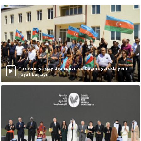
Təzəbinəyə qayıdışın sevinci: Doğma yurdda yeni
həyat başlayır