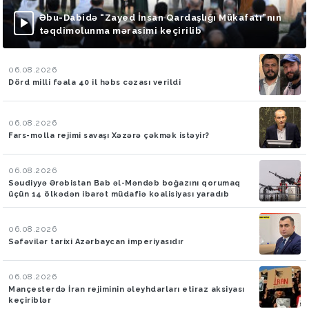
Əbu-Dabidə “Zayed İnsan Qardaşlığı Mükafatı”nın
təqdimolunma mərasimi keçirilib
06.08.2026
Dörd milli fəala 40 il həbs cəzası verildi
06.08.2026
Fars-molla rejimi savaşı Xəzərə çəkmək istəyir?
06.08.2026
Səudiyyə Ərəbistan Bab əl-Məndəb boğazını qorumaq
üçün 14 ölkədən ibarət müdafiə koalisiyası yaradıb
06.08.2026
Səfəvilər tarixi Azərbaycan imperiyasıdır
06.08.2026
Mançesterdə İran rejiminin əleyhdarları etiraz aksiyası
keçiriblər