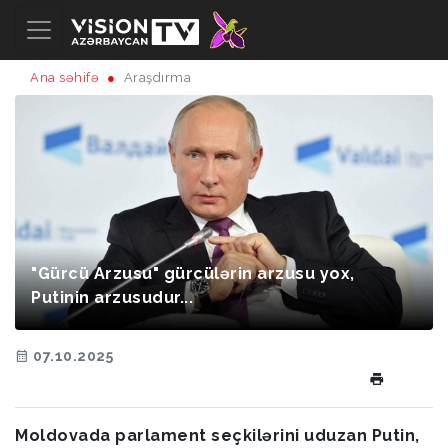
Ana səhifə
Araşdırma
"Gürcü Arzusu" gürcülərin arzusu yox,
Putinin arzusudur...
07.10.2025
Moldovada parlament seçkilərini uduzan Putin,