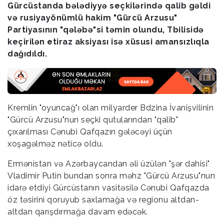
Gürcüstanda bələdiyyə seçkilərində qalib gəldi
və rusiyayönümlü hakim "Gürcü Arzusu"
Partiyasının "qələbə"si təmin olundu, Tbilisidə
keçirilən etiraz aksiyası isə xüsusi amansızlıqla
dağıdıldı.
Kremlin "oyuncağ"ı olan milyarder Bdzina İvanişvilinin
"Gürcü Arzusu"nun seçki qutularından "qalib"
çıxarılması Cənubi Qafqazın gələcəyi üçün
xoşagəlməz nəticə oldu.
Ermənistan və Azərbaycandan əli üzülən "şər dahisi"
Vladimir Putin bundan sonra məhz "Gürcü Arzusu"nun
idarə etdiyi Gürcüstanın vasitəsilə Cənubi Qafqazda
öz təsirini qoruyub saxlamağa və regionu altdan-
altdan qarışdırmağa davam edəcək.