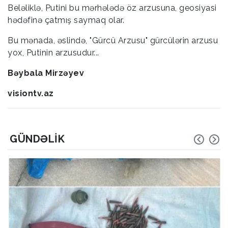
Beləliklə, Putini bu mərhələdə öz arzusuna, geosiyasi
hədəfinə çatmış saymaq olar.
Bu mənada, əslində, "Gürcü Arzusu" gürcülərin arzusu
yox, Putinin arzusudur...
Bəybala Mirzəyev
visiontv.az
GÜNDƏLIK