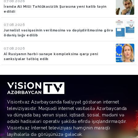
07.08.2026
İranda Ali Milli Təhlükəsizlik Şurasına yeni katib təyin
edildi
07.08.2026
Jurnalist vəsiqəsinin verilməsinə və dəyişdirilməsinə görə
ödəniş ləğv edilib
07.08.2026
Aİ Rusiyanın hərbi-sənaye kompleksinə qarşı yeni
sanksiyalar tətbiq edib
Visiontv.az Azərbaycanda fəaliyyət göstərən internet
televiziyasıdır. Məqsədi internet vasitəsilə Azərbaycanda
və dünyada baş verən siyasi, iqtisadi, sosial, mədəni və
ədəbi hadisələri operativ şəkildə efirdə işıqlandırmaqdır.
Visiontv.az İnternet televiziyası həmçinin maraqlı
layihələrlə də görüşünüzə gələcək.