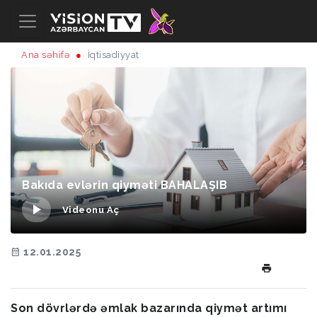
Ana səhifə
İqtisadiyyat
Bakıda evlərin qiyməti BAHALAŞIB
Videonu Aç
12.01.2025
Son dövrlərdə əmlak bazarında qiymət artımı