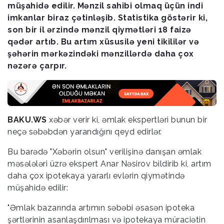
müşahidə edilir. Mənzil sahibi olmaq üçün indi
imkanlar biraz çətinləşib. Statistika göstərir ki,
son bir il ərzində mənzil qiymətləri 18 faizə
qədər artıb. Bu artım xüsusilə yeni tikililər və
şəhərin mərkəzindəki mənzillərdə daha çox
nəzərə çarpır.
BAKU.WS
xəbər verir ki, əmlak ekspertləri bunun bir
neçə səbəbdən yarandığını qeyd edirlər.
Bu barədə "Xəbərin olsun" verilişinə danışan əmlak
məsələləri üzrə ekspert Anar Nəsirov bildirib ki, artım
daha çox ipotekaya yararlı evlərin qiymətində
müşahidə edilir:
"Əmlak bazarında artımın səbəbi əsasən ipoteka
şərtlərinin asanlaşdırılması və ipotekaya müraciətin