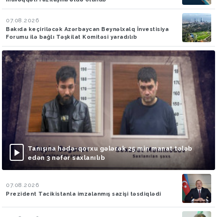
07.08.2026
Bakıda keçiriləcək Azərbaycan Beynəlxalq İnvestisiya
Forumu ilə bağlı Təşkilat Komitəsi yaradılıb
Tanışına hədə-qorxu gələrək 25 min manat tələb
edən 3 nəfər saxlanılıb
07.08.2026
Prezident Tacikistanla imzalanmış sazişi təsdiqlədi