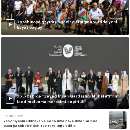
Təzəbinəyə qayıdışın sevinci: Doğma yurdda yeni
həyat başlayır
Əbu-Dabidə “Zayed İnsan Qardaşlığı Mükafatı”nın
təqdimolunma mərasimi keçirilib
07.08.2026
Yaponiyanın Okinava və Kaqosima hava limanlarında
qasırğa səbəbindən 470 reys ləğv edilib