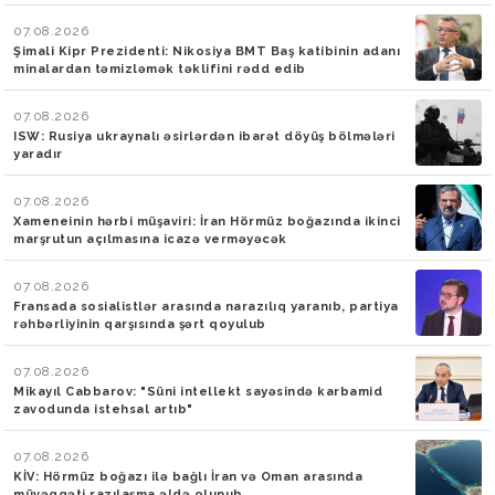
07.08.2026
Şimali Kipr Prezidenti: Nikosiya BMT Baş katibinin adanı
minalardan təmizləmək təklifini rədd edib
07.08.2026
ISW: Rusiya ukraynalı əsirlərdən ibarət döyüş bölmələri
yaradır
07.08.2026
Xameneinin hərbi müşaviri: İran Hörmüz boğazında ikinci
marşrutun açılmasına icazə verməyəcək
07.08.2026
Fransada sosialistlər arasında narazılıq yaranıb, partiya
rəhbərliyinin qarşısında şərt qoyulub
07.08.2026
Mikayıl Cabbarov: "Süni intellekt sayəsində karbamid
zavodunda istehsal artıb"
07.08.2026
KİV: Hörmüz boğazı ilə bağlı İran və Oman arasında
müvəqqəti razılaşma əldə olunub