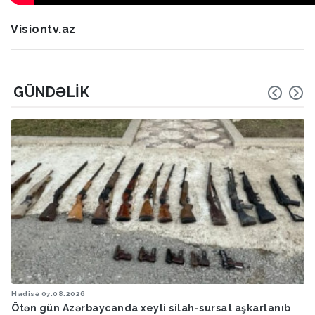
Visiontv.az
GÜNDƏLIK
Hadisə
07.08.2026
Ötən gün Azərbaycanda xeyli silah-sursat aşkarlanıb