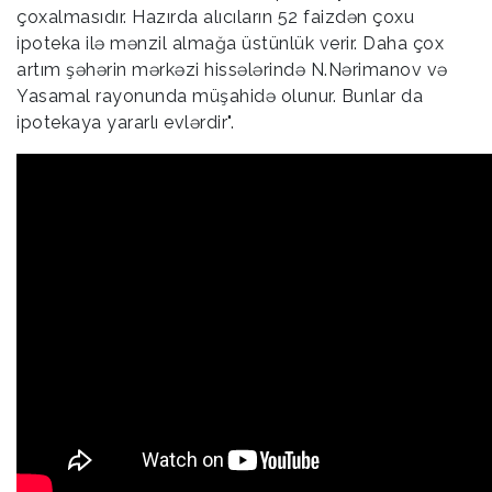
çoxalmasıdır. Hazırda alıcıların 52 faizdən çoxu
ipoteka ilə mənzil almağa üstünlük verir. Daha çox
artım şəhərin mərkəzi hissələrində N.Nərimanov və
Yasamal rayonunda müşahidə olunur. Bunlar da
ipotekaya yararlı evlərdir".