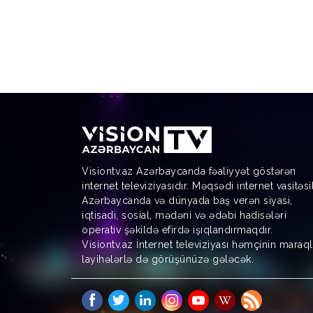
Visiontv.az Azərbaycanda fəaliyyət göstərən
internet televiziyasıdır. Məqsədi internet vasitəsi
Azərbaycanda və dünyada baş verən siyasi,
iqtisadi, sosial, mədəni və ədəbi hadisələri
operativ şəkildə efirdə işıqlandırmaqdır.
Visiontv.az İnternet televiziyası həmçinin maraql
layihələrlə də görüşünüzə gələcək.