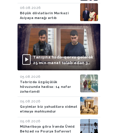
06.08.2026
Böyük dövlətlərin Mərkəzi
Asiyaya marağı artıb
Tanışına hədə-qorxu gələrək
25 min manat tələb edən 3
nəfər saxlanılıb
05.08.2026
Təbrizdə üzgüçülük
hövuzunda hadisə: 14 nəfər
zəhərləndi
05.08.2026
Goyimlər biz yəhudilərə xidmət
etməyə məhkumdur
05.08.2026
Müharibəyə görə İranda Ümid
Behzad və Pourya Səfəvvət