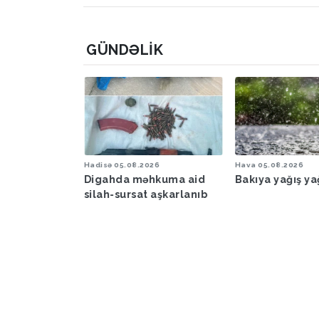
GÜNDƏLIK
6
Hadisə
05.08.2026
Hava
05.08.2026
şəraiti ilə
Digahda məhkuma aid
Bakıya yağış y
əbərdarlıq
silah-sursat aşkarlanıb