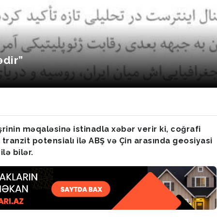
dir”
rinin məqaləsinə istinadla xəbər verir ki, coğrafi
ranzit potensialı ilə ABŞ və Çin arasında geosiyasi
lə bilər.