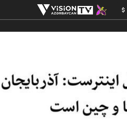
ANALİTİKA
YAZARLAR
FORMULA 1
YADDAŞ
PEŞƏ E