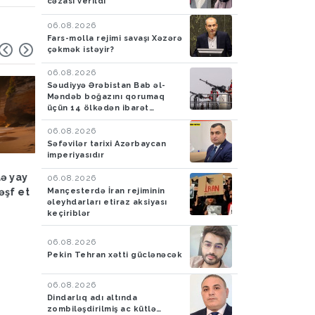
cəzası verildi
06.08.2026
Fars-molla rejimi savaşı Xəzərə
çəkmək istəyir?
06.08.2026
Səudiyyə Ərəbistan Bab əl-
Məndəb boğazını qorumaq
üçün 14 ölkədən ibarət
müdafiə koalisiyası yaradıb
06.08.2026
Səfəvilər tarixi Azərbaycan
imperiyasıdır
Hadisə
03.08.2026
Hadisə
03.08.2026
lə yay
FHN: Bu il qeyri-çimərlik
Azad edilmiş ərazilər
06.08.2026
Mançesterdə İran rejiminin
əşf et
ərazilərdə suda batan 40
ötən ay 788 mina, 210
əleyhdarları etiraz aksiyası
nəfərin meyiti tapılıb, 55
PHS aşkarlanıb
keçiriblər
nəfər xilas edilib
06.08.2026
Pekin Tehran xətti güclənəcək
06.08.2026
Dindarlıq adı altında
zombiləşdirilmiş ac kütlə…