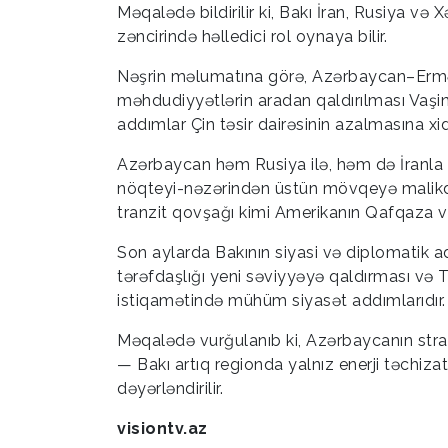
Məqalədə bildirilir ki, Bakı İran, Rusiya və
zəncirində həlledici rol oynaya bilir.
Nəşrin məlumatına görə, Azərbaycan–Ermən
məhdudiyyətlərin aradan qaldırılması Vaşin
addımlar Çin təsir dairəsinin azalmasına xi
Azərbaycan həm Rusiya ilə, həm də İranla 
nöqteyi-nəzərindən üstün mövqeyə malikdir
tranzit qovşağı kimi Amerikanın Qafqaza və 
Son aylarda Bakının siyasi və diplomatik ad
tərəfdaşlığı yeni səviyyəyə qaldırması və 
istiqamətində mühüm siyasət addımlarıdır.
Məqalədə vurğulanıb ki, Azərbaycanın strate
— Bakı artıq regionda yalnız enerji təchiza
dəyərləndirilir.
visiontv.az