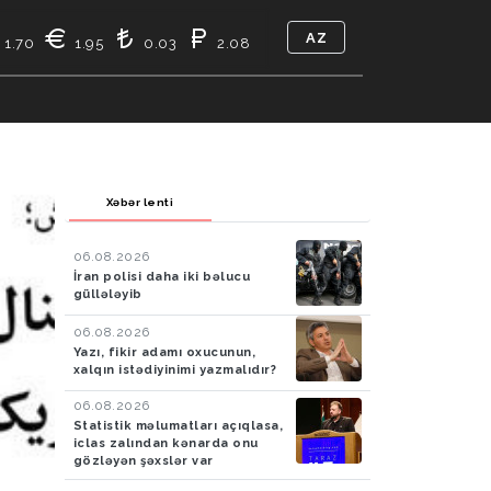
AZ
1.70
1.95
0.03
2.08
TIKASI
BIZ KIMIK
ƏLAQƏ
Xəbər lenti
06.08.2026
İran polisi daha iki bəlucu
güllələyib
06.08.2026
Yazı, fikir adamı oxucunun,
xalqın istədiyinimi yazmalıdır?
06.08.2026
Statistik məlumatları açıqlasa,
iclas zalından kənarda onu
gözləyən şəxslər var