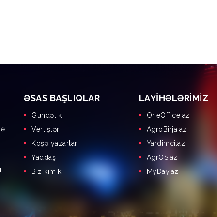
ƏSAS BAŞLIQLAR
LAYIHƏLƏRIMIZ
Gündəlik
OneOffice.az
lə
Verlişlər
AgroBirja.az
Köşə yazarları
Yardimci.az
Yaddaş
AgrOS.az
ı
Biz kimik
MyDay.az