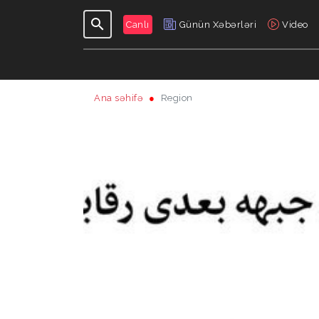
Canlı
Günün Xəbərləri
Video
Ana səhifə
Region
GÜNDƏLIK
VERILIŞLƏR