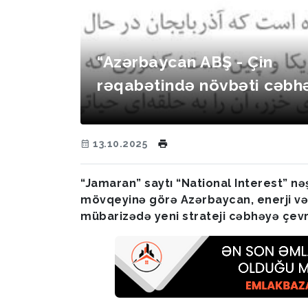
“Azərbaycan ABŞ - Çin
rəqabətində növbəti cəbhə
13.10.2025
“Jamaran” saytı “National Interest” nəş
mövqeyinə görə Azərbaycan, enerji və t
mübarizədə yeni strateji cəbhəyə çevri