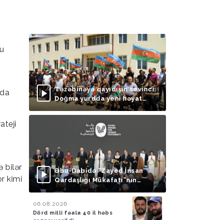
Bu
q
Təzəbinəyə qayıdışın sevinci:
nda
Doğma yurdda yeni həyat
başlayır
ateji
 bilər
Əbu-Dabidə “Zayed İnsan
r kimi
Qardaşlığı Mükafatı”nın
təqdimolunma mərasimi
keçirilib
06.08.2026
Dörd milli fəala 40 il həbs