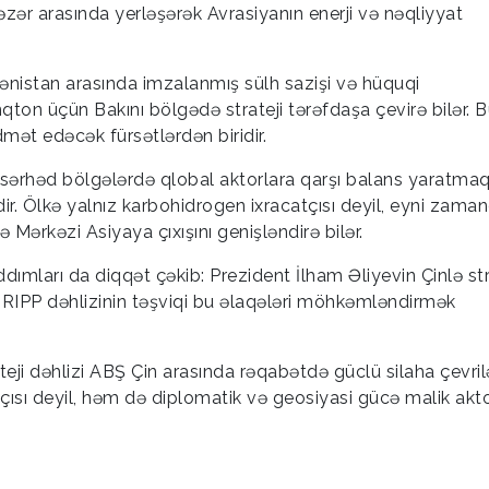
 Xəzər arasında yerləşərək Avrasiyanın enerji və nəqliyyat
istan arasında imzalanmış sülh sazişi və hüquqi
qton üçün Bakını bölgədə strateji tərəfdaşa çevirə bilər. 
dmət edəcək fürsətlərdən biridir.
sərhəd bölgələrdə qlobal aktorlara qarşı balans yaratma
. Ölkə yalnız karbohidrogen ixracatçısı deyil, eyni zama
Mərkəzi Asiyaya çıxışını genişləndirə bilər.
dımları da diqqət çəkib: Prezident İlham Əliyevin Çinlə str
TRIPP dəhlizinin təşviqi bu əlaqələri möhkəmləndirmək
ji dəhlizi ABŞ Çin arasında rəqabətdə güclü silaha çevrilə
tçısı deyil, həm də diplomatik və geosiyasi gücə malik akto