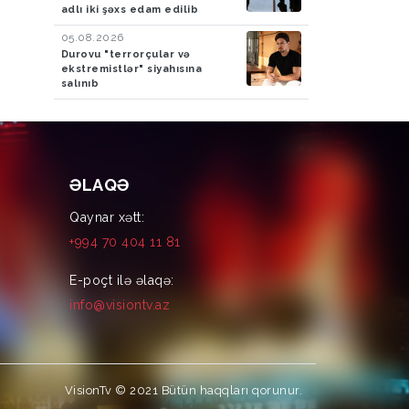
adlı iki şəxs edam edilib
05.08.2026
Durovu "terrorçular və
ekstremistlər" siyahısına
salınıb
ƏLAQƏ
Qaynar xətt:
+994 70 404 11 81
E-poçt ilə əlaqə:
info@visiontv.az
VisionTv © 2021
Bütün haqqları qorunur.